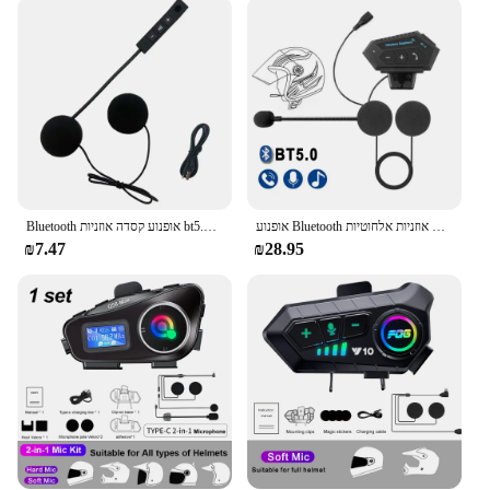
customize your view, while the lightweight
construction ensures that you can wear it for
extended periods without discomfort. The helmet's
interior is lined with soft padding that contours to
your head, providing a snug fit that feels as good as
it looks. Whether you're on a long ride or just
commuting to work, the Other Motorcycl helmet is
designed to keep you comfortable and focused on
the road.
אופנוע Bluetooth אוזניות אוזניות אלחוטיות אוזניות 5.0 אוזניות אוזניות אלחוטיות
Bluetooth אופנוע קסדה אוזניות bt5.0 רכיבה אלחוטית אוזניות נגד הפרעה מנוע אופניים
**Versatility and Style**
₪7.47
₪28.95
The sleek design of the Other Motorcycl helmet
makes it a stylish accessory for any motorcycle
enthusiast. The helmet's versatility is evident in its
ability to adapt to various riding scenarios, from the
urban jungle to the open road. The adjustable visor
allows you to switch between clear and tinted
visors, ensuring that you have the perfect view in
any lighting condition. The helmet's design is not
only functional but also a statement of style, making
it a must-have for any motorcyclist looking to stand
out on the road.