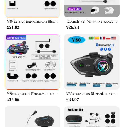
1200mah אופנוע קסדת אוזניות אלחוטית bt 5.0 Bluetooth קסדה אוזניות קול עוזר moto earphone אופנוע אוזניות אופנוע אוזניות
Y80 2x אופנוע קסדה intercom Bluet' אוזניות v5.3 ידיים חינם שיחה רעש אלחוטי הפחתת רעש עמיד למים 1000 מ 'interphone
₪51.02
₪26.28
Y80 אופנוע קסדת Bluetooth אוזניות אלחוטיות v5.3 handset שיחה מוסיקת אוזניות לרוכבים mto gps
Y20 אופנוע קסדת Bluetooth אוזניות רוכב bt5.3 rgb אורות צבעוני עמיד למים 1000Mah רמקולים
₪32.06
₪33.97