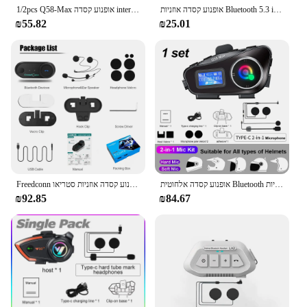
אופנוע קסדה אוזניות Bluetooth 5.3 ipx6 עמיד למים אוזניות אוזניות אלחוטיות טלפון אלחוטי חינם ערכת אוזניות טלפון
1/2pcs Q58-Max אופנוע קסדה intercom Bluetooth 5.3 אוזניות תצוגה lcd 2 רוכבים לשתף מוסיקה עם פנס 500 מ'
₪55.82
₪25.01
אופנוע קסדה אלחוטית Bluetooth אוזניות intercomunicador moto lcd להציג מוסיקה רדיו שיתוף עבור 2 רוכב 500m intercom
Freedconn אופנוע קסדה אוזניות סטריאו bluetooth ידיים חינם שיחה אלחוטית תקשורת מוסיקה interphone שיתוף 6 רוכבים
₪92.85
₪84.67