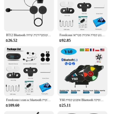
Freedconn אופנוע קסדה אוזניות סטריאו bluetooth ידיים חינם שיחה אלחוטית תקשורת מוסיקה interphone שיתוף 6 רוכבים
BT12 Bluetooth אופנוע קסדת אוזניות אוזניות אלחוטי מנוע אופני דיבורית סטריאו אוזניות רמקול אוטומטי/ידנית שיחה
₪26.52
₪92.85
Y60 אופנוע קסדת Bluetooth אוזניות אלחוטי עמיד למים טלפון מוסיקה v5.3 אוזניות מרוכב moto צבע אור אוזניות
Freedconn t com sc bluetooth אופנוע אינטרקום קסת אוזניות תקשורת אלחוטית bt 5.0 מוסיקה לשתף 10 רוכבים
₪109.60
₪25.11