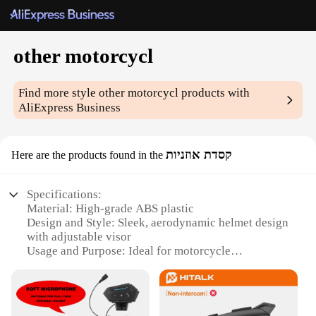
other motorcycl
Find more style
other motorcycl
products with
AliExpress Business
קסדת אוזניות
Here are the products found in the
Specifications:
Material: High-grade ABS plastic
Design and Style: Sleek, aerodynamic helmet design
with adjustable visor
Usage and Purpose: Ideal for motorcycle
enthusiasts seeking safety and style
Typical Adaptive Scenario: Suitable for various
riding conditions, from urban commutes to long-
distance touring