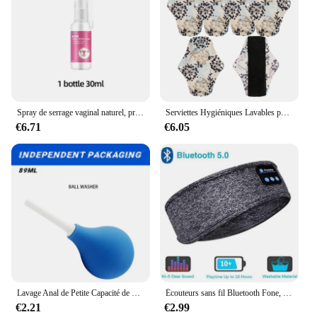
Spray de serrage vaginal naturel, produits d'hygiène féminine, rétrécissement étroit du vagin, crème gynécologique, soins privés, 30ml
Serviettes Hygiéniques Lavables pour Femme, 5 Pièces, Tampon Menstruel, Réutilisable, Charbon de Bambou, Produit d'Hygiène Féminine, Coussinets de Gril
€6.71
€6.05
Lavage Anal de Petite Capacité de 89ml, Nettoyant pour Lavement Rectal, Douche Vaginale, Accessoire de Bidet, Hygiène Féminine
Écouteurs sans fil Bluetooth Fone, casque élastique, masque pour les yeux de musique, bande de sauna de sommeil de sport
€2.21
€2.99