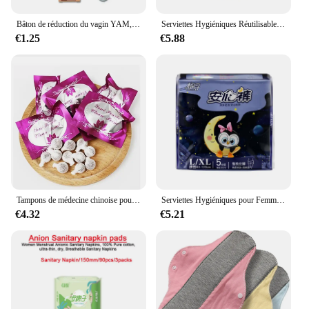
Bâton de réduction du vagin YAM, anciers de rétrécissement féminin, anciers d'hygiène étroit, resserrement du vagin, B2Y3
Serviettes Hygiéniques Réutilisables Lavables en Charbon de Bambou, Coussinets Menstruels pour Flux Régulier, Produit d'Hygiène Féminine, 5 Pièces/Lot
€1.25
€5.88
Tampons de médecine chinoise pour femmes, 10 pièces, Tampon d'hygiène pour femmes, décharge de toxines, coussin de gymnastique, belle vie
Serviettes Hygiéniques pour Femme, Produit d'Hygiène pour Menstruations Mensuelles 03/Féminin, Poulet, Pantalon, Soins du Vagin, Usage Nocturne
€4.32
€5.21