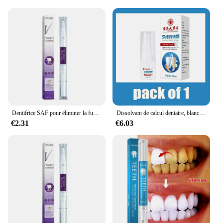
Dentifrice SAF pour éliminer la fumée rapidement, élimine la plaque dentaire, livres d'hygiène buccale, haleine fraîche, blanchiment des dents, outils de soins bucco-dentaires
Dissolvant de calcul dentaire, blanchiment des dents, vaporisateur, livres de dentifrice, hygiène buccale, élimination de l'halitose, plaque SAF, soins pour une haleine fraîche
€2.31
€6.03