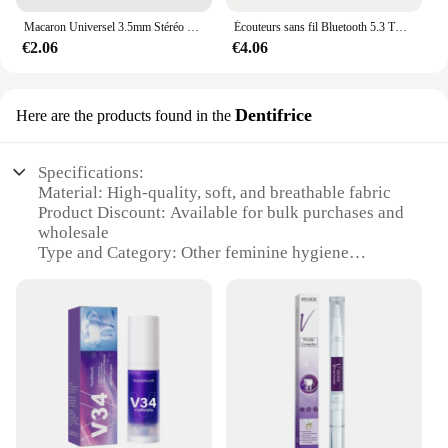
Macaron Universel 3.5mm Stéréo Écouteurs Sport Musique Bouchons D'oreille Filaire Microphone pour Xiaomi
Écouteurs sans fil Bluetooth 5.3 TWS M90 avec micro, écouteurs de jeu, écouteurs de sport, casque pour iPhone, Xiaomi, original
€2.06
€4.06
Dentifrice
Here are the products found in the
Specifications:
Material: High-quality, soft, and breathable fabric
Product Discount: Available for bulk purchases and
wholesale
Type and Category: Other feminine hygiene
products
Design and Style: Modern, sleek, and discreet
Usage and Purpose: Designed for personal comfort
and protection
Typical Adaptive Scenario: Suitable for daily use
during menstruation
Shape or Size or Weight or Quantity: Variety of
sizes and packs to choose from