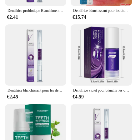
Dentifrice probiotique Blanchiment des dents SP-6 Enlever la plaque dentaire SAF Blanchisseur de dents Hygiène buccale Propre Haleine fraîche Denta 120g Nouveau
Dentifrice blanchissant pour les dents, sérum pour enlever la plaque dentaire SAF, livres d'hygiène buccale, outils de blanchiment dentaire Wiltshire, soins dentaires à haleine fraîche, V34
€2.41
€15.74
Dentifrice blanchissant pour les dents, V34 Pro, remodelé, livres de taches de dents jaunes, haleine fraîche, produit de soin des dents, 30ml
Dentifrice violet pour blanchir les dents, remodelé, livres éclaircissants jaunes, tache dentaire, produit de soin buccal frais, 2024
€2.45
€4.59