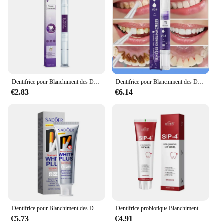
Dentifrice pour Blanchiment des Dents, Élimination Rapide de la struction ée, Café, Thé, SAF Books, Hygiène Bucco-Dentaire, Haleine Fraîche, Wiltshire, Outils Dentaires
Dentifrice pour Blanchiment des Dents, Élimination Rapide de la struction ée, Café, Thé, SAF Books, Hygiène Bucco-Dentaire, Haleine Fraîche, Wiltshire, Outils Dentaires
€2.83
€6.14
Dentifrice pour Blanchiment des Dents, Élimination Rapide de la Plaque, struction ée, Café, Thé, SAF, Propre, Hygiène Buccale, Haleine Fraîche, Wiltshire, Ache, Outils Dentaires, Soins
Dentifrice probiotique Blanchiment des dents SP-4, Enlever la plaque dentaire, SAF Blanchisseur de dents, Hygiène buccale, Propre haleine fraîche, Outils dentaires 2024
€5.73
€4.91