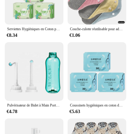
Serviettes Hygiéniques en Coton pour Femme, Produit d'Hygiène Féminine, Doublures de Culottes, Soins de Santé, 24 Pièces = 3 Paquets
Couche-culotte réutilisable pour adulte, avec grille menstruelle, hygiénique, non ald, tampons souples, serviette lavable, protège-slips, hygiène féminine, période
€8.34
€1.06
Pulvérisateur de Bidet à Main Portable, Bouteille d'Hygiène, Spray de Lavage Nettoyant, Douche Vaginale et Anale Féminine, Bouteille de Livres, 500ml
Coussinets hygiéniques en coton doux, anion d'amour, longueur 155mm, 90 pièces, 3 paquets/lot
€4.78
€5.63