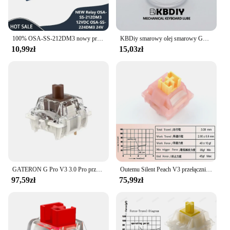
100% OSA-SS-212DM3 nowy przekaźnik 12VDC OSA-SS-224DM3 24V OSA SS 212 dm3 OSA SS 224 dm3 24vdc DIP6 3A 12VDC przekaźnik mocy
KBDiy smarowy olej smarowy GPL105 205 do DIY stabilizatora mechaniczna klawiatura smarowania stabilizator smarowania
10,99zł
15,03zł
GATERON G Pro V3 3.0 Pro przełącznik 3pin do klawiatury mechanicznej wstępnie Lubed RGB liniowy biały żółty czerwony srebrny brązowy oś MX
Outemu Silent Peach V3 przełączniki smarowana aktualizacja cichy przełącznik Lemon V3 klawiatura mechaniczna liniowa dotykowy 5Pin niestandardowe Hot-swap DIY
97,59zł
75,99zł