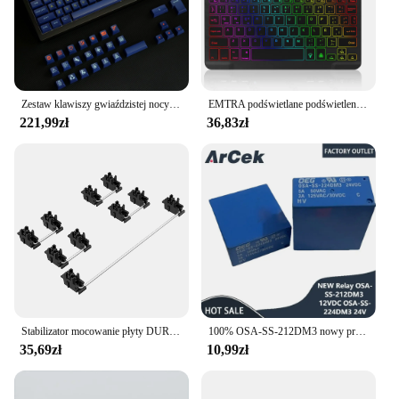
Zestaw klawiszy gwiaździstej nocy Akko 187-key PBT Double-Shot OSA Profile mechaniczne klawisze klawiatury kompatybilne z głównymi układami
EMTRA podświetlane podświetlenie mysz i klawiatura z Bluetooth dla systemu IOS z systemem Android dla iPada klawiatura portugalska klawiatura i mysz hiszpańskich
221,99zł
36,83zł
Stabilizator mocowanie płyty DUROCK V3, innowacyjny wstępnie przycięty trzpień dla minimalnego chybotania drutu 2U 6.25U 7U stabilizatory klawiatury płytowej V3
100% OSA-SS-212DM3 nowy przekaźnik 12VDC OSA-SS-224DM3 24V OSA SS 212 dm3 OSA SS 224 dm3 24vdc DIP6 3A 12VDC przekaźnik mocy
35,69zł
10,99zł