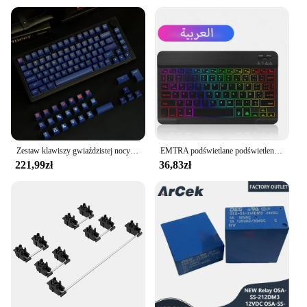
Zestaw klawiszy gwiaździstej nocy Akko 187-key PBT Double-Shot OSA Profile mechaniczne klawisze klawiatury kompatybilne z głównymi układami
EMTRA podświetlane podświetlenie mysz i klawiatura z Bluetooth dla systemu IOS z systemem Android dla iPada klawiatura portugalska klawiatura i mysz hiszpańskich
221,99zł
36,83zł