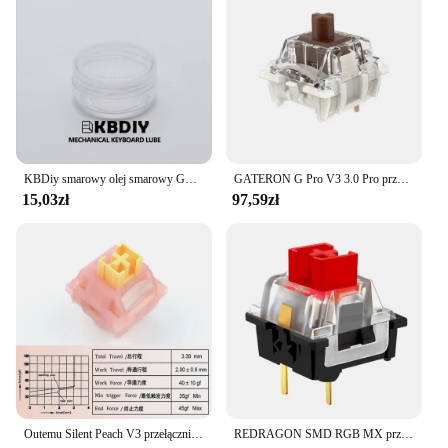
KBDiy smarowy olej smarowy GPL105 205 do DIY stabilizatora mechaniczna klawiatura smarowania stabilizator smarowania
GATERON G Pro V3 3.0 Pro przełącznik 3pin do klawiatury mechanicznej wstępnie Lubed RGB liniowy biały żółty czerwony srebrny brązowy oś MX
15,03zł
97,59zł
Outemu Silent Peach V3 przełączniki smarowana aktualizacja cichy przełącznik Lemon V3 klawiatura mechaniczna liniowa dotykowy 5Pin niestandardowe Hot-swap DIY
REDRAGON SMD RGB MX przełącznik 3Pin Clicky liniowe dotykowy cichy czerwony niebieski czarny brązowy fioletowy przełącznik dla podświetlana klawiatura mechaniczna