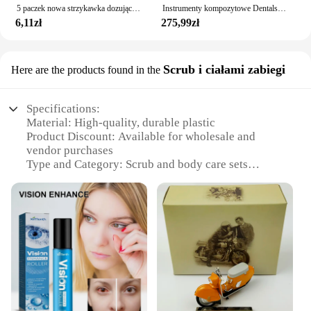
5 paczek nowa strzykawka dozująca 3ML z 18Ga 1.5 "tępa końcówka igły igły dozujące ze stali nierdzewnej do mieszania płynów
Instrumenty kompozytowe Dentalss lx5 palfic Dentalss o wysokiej wytrzymałości i bezpośredniej renowacji polerowania
6,11zł
275,99zł
Scrub i ciałami zabiegi
Here are the products found in the
Specifications:
Material: High-quality, durable plastic
Product Discount: Available for wholesale and
vendor purchases
Type and Category: Scrub and body care sets
Design and Style: Ergonomic and user-friendly
design
Usage and Purpose: Ideal for professional and home
use
Performance and Property: Efficient exfoliation and
deep cleansing
Parts and Accessories: Includes a variety of brushes
and tools for comprehensive care
Features: