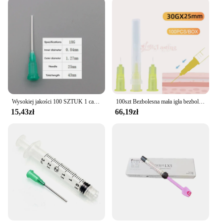
Wysokiej jakości 100 SZTUK 1 cal 14G-25G Elastyczna igła PP Strzykawka Dozownik Końcówki Igła do dozowania kleju
100szt Bezbolesna mała igła bezbolesna piękność ultrafine 30G * 4mm, 32G x 4mm, 32G x 13mm, strzykawki Koreańskie igły Narzędzia do powiek
15,43zł
66,19zł