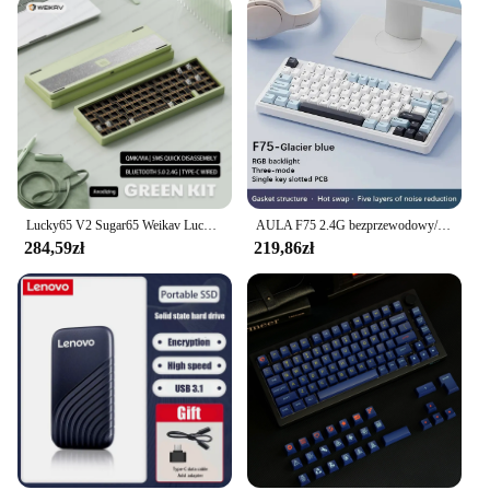
Lucky65 V2 Sugar65 Weikav Lucky 65 klawiszy klawiatura mechaniczna stop aluminium 3 tryby Rgb z możliwością wymiany podczas pracy niestandardowa przewodowa klawiatura do gier
AULA F75 2.4G bezprzewodowy/Bluetooth/przewodowy mechaniczna klawiatura gamingowa RGB dostosowany układ 75% profil OEM struktura uszczelki
284,59zł
219,86zł