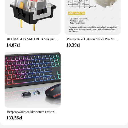
REDRAGON SMD RGB MX przełącznik 3Pin Clicky liniowe dotykowy cichy czerwony niebieski czarny brązowy fioletowy przełącznik dla podświetlana klawiatura mechaniczna
Przełączniki Gateron Milky Pro Milky Yellow Pro Red Liniowy przełącznik wstępnie smarowany SMD RGB Mx Przełącznik trzpienia do klawiatury mechanicznej 5pin POM
14,87zł
10,39zł
Bezprzewodowa klawiatura i mysz z podświetleniem RGB, podświetlane litery z możliwością ładowania, pełnowymiarowe, ergonomiczne, tryb uśpienia, 2,4 GHz
133,56zł