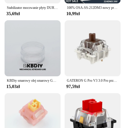
Stabilizator mocowanie płyty DUROCK V3, innowacyjny wstępnie przycięty trzpień dla minimalnego chybotania drutu 2U 6.25U 7U stabilizatory klawiatury płytowej V3
100% OSA-SS-212DM3 nowy przekaźnik 12VDC OSA-SS-224DM3 24V OSA SS 212 dm3 OSA SS 224 dm3 24vdc DIP6 3A 12VDC przekaźnik mocy
35,69zł
10,99zł
KBDiy smarowy olej smarowy GPL105 205 do DIY stabilizatora mechaniczna klawiatura smarowania stabilizator smarowania
GATERON G Pro V3 3.0 Pro przełącznik 3pin do klawiatury mechanicznej wstępnie Lubed RGB liniowy biały żółty czerwony srebrny brązowy oś MX
15,03zł
97,59zł