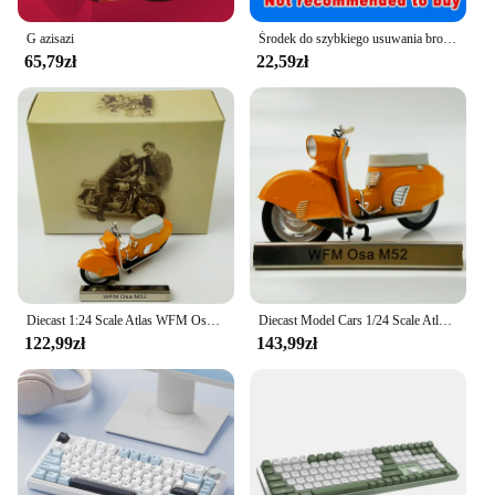
G azisazi
Środek do szybkiego usuwania brodawek laserowych - leczy podeszwowe i brodawki atakujące brodawki, brodawki generitalne, kontakt Upon, łatwy w użyciu długopis laserowy
65,79zł
22,59zł
Diecast 1:24 Scale Atlas WFM Osa M52 Motorcycle Simulation Alloy Model Collection Static Souvenir Display Decoration Toys Gift
Diecast Model Cars 1/24 Scale Atlas WFM Osa M52 Motorcycle Alloy Model Collection Display Hot Gift Classic Toys for Boys
122,99zł
143,99zł