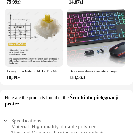
75,99zł
14,87zł
Przełączniki Gateron Milky Pro Milky Yellow Pro Red Liniowy przełącznik wstępnie smarowany SMD RGB Mx Przełącznik trzpienia do klawiatury mechanicznej 5pin POM
Bezprzewodowa klawiatura i mysz z podświetleniem RGB, podświetlane litery z możliwością ładowania, pełnowymiarowe, ergonomiczne, tryb uśpienia, 2,4 GHz
10,39zł
133,56zł
Środki do pielęgnacji
Here are the products found in the
protez
Specifications:
Material: High-quality, durable polymers
Type and Category: Prosthetic care products