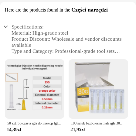
Części narzędzi
Here are the products found in the
Specifications:
Material: High-grade steel
Product Discount: Wholesale and vendor discounts
available
Type and Category: Professional-grade tool sets
Design and Style: Ergonomic and durable
Usage and Purpose: Ideal for precision
woodworking
Typical Adaptive Scenario: Versatile for various
woodworking tasks
Shape or Size or Weight or Quantity:
Comprehensive sets with multiple tools
Features:
**Unmatched Quality and Durability**
Crafted from high-grade steel, the osa smużak tool
50 szt. Spiczasta igła do iniekcji Igła dozująca z przezroczystą nasadką, narzędzie do klejenia, akcesoria do strzykawek pakowanych pojedynczo
100 sztuk bezbolesna mała igła 30G 4/13/25mm jednorazowa 30G medyczna mikro-plastikowy wtrysk kosmetyczny sterylna igła narzędzie chirurgiczne
sets are designed to withstand the rigors of
14,39zł
21,95zł
professional woodworking. The robust construction