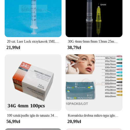
20 szt. Luer Lock strzykawek 1ML 3ml 5ml 10ml 20ml 30ml 50ml 100ml plastikowa strzykawka strzykawka do strzykawek do narzędzie do pomiaru części
30G 4mm 6mm 8mm 13mm 25mm ostre igły jednorazowa igła pakowane pojedynczo bezbolesne narzędzia kosmetyczne
21,99zł
38,79zł
100 sztuk/pudło igła do tatuażu 34g igły 1.5mm 2.5mm 4mm dla urody strzykawka do wtrysku wypełniacz igła bezpieczeństwa części do narzędzi ręcznych
Koreańska drobna mikro-tępa igłowa Canula 18G 21G 22G 23G 25g 50MM tępa końcówka igła kaniula do wypełniacza części do narzędzi hialuronowego
56,99zł
20,99zł