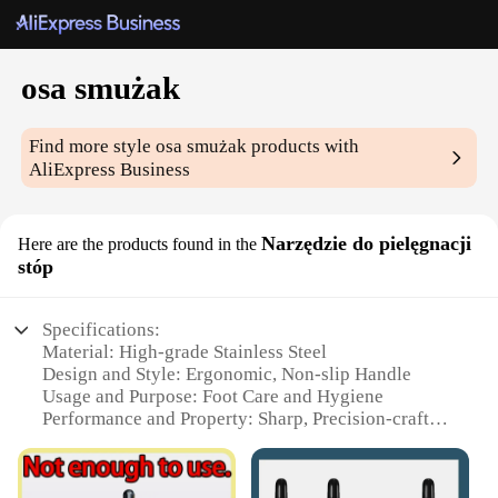
osa smużak
Find more style
osa smużak
products with
AliExpress Business
Narzędzie do pielęgnacji
Here are the products found in the
stóp
Specifications:
Material: High-grade Stainless Steel
Design and Style: Ergonomic, Non-slip Handle
Usage and Purpose: Foot Care and Hygiene
Performance and Property: Sharp, Precision-crafted
Blades
Parts and Accessories: Comes with a Foot File and
Nail Clipper