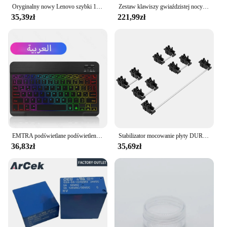
Oryginalny nowy Lenovo szybki 128TB 16TB 8TB przenośny dysk SSD 2TB przenośny zewnętrzny dysk twardy półprzewodnikowy interfejs USB3.1 mobilny
Zestaw klawiszy gwiaździstej nocy Akko 187-key PBT Double-Shot OSA Profile mechaniczne klawisze klawiatury kompatybilne z głównymi układami
35,39zł
221,99zł
EMTRA podświetlane podświetlenie mysz i klawiatura z Bluetooth dla systemu IOS z systemem Android dla iPada klawiatura portugalska klawiatura i mysz hiszpańskich
Stabilizator mocowanie płyty DUROCK V3, innowacyjny wstępnie przycięty trzpień dla minimalnego chybotania drutu 2U 6.25U 7U stabilizatory klawiatury płytowej V3
36,83zł
35,69zł