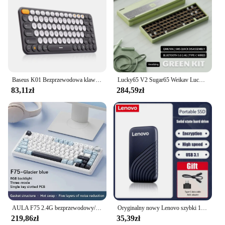
Baseus K01 Bezprzewodowa klawiatura Bluetooth do MacBooka do iPada Air Pro PC Tablet Laptop 84-klawiszowa szczupła trzytrybowa cicha klawiatura 2.4G
Lucky65 V2 Sugar65 Weikav Lucky 65 klawiszy klawiatura mechaniczna stop aluminium 3 tryby Rgb z możliwością wymiany podczas pracy niestandardowa przewodowa klawiatura do gier
83,11zł
284,59zł
AULA F75 2.4G bezprzewodowy/Bluetooth/przewodowy mechaniczna klawiatura gamingowa RGB dostosowany układ 75% profil OEM struktura uszczelki
Oryginalny nowy Lenovo szybki 128TB 16TB 8TB przenośny dysk SSD 2TB przenośny zewnętrzny dysk twardy półprzewodnikowy interfejs USB3.1 mobilny
219,86zł
35,39zł