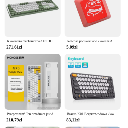
daily maintenance and deep cleaning. The set is also
designed to be gentle on the prosthetic surface,
minimizing the risk of damage. With the osa smużak
set, you can maintain the cleanliness and hygiene of
your prosthetics with confidence, knowing that you
are using a product that is both effective and safe.
Klawiatura mechaniczna AUSDOM Hola111 111 pełny klucz TTC nasadki na klawisze z PBT 2.4G bezprzewodowy klawiatura biurowa do gier e-sports do komputera Windows PC
Nowość podświetlane klawisze ABS wytrawione podświetlane czarne czerwone r1 ESC Sad Frog THX meme internetowe trendy
271,61zł
5,09zł
Przepraszam! Ten przedmiot jest dostępny z magazynu!
Baseus K01 Bezprzewodowa klawiatura Bluetooth do MacBooka do iPada Air Pro PC Tablet Laptop 84-klawiszowa szczupła trzytrybowa cicha klawiatura 2.4G
210,79zł
83,11zł