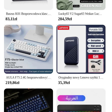
Baseus K01 Bezprzewodowa klawiatura Bluetooth do MacBooka do iPada Air Pro PC Tablet Laptop 84-klawiszowa szczupła trzytrybowa cicha klawiatura 2.4G
Lucky65 V2 Sugar65 Weikav Lucky 65 klawiszy klawiatura mechaniczna stop aluminium 3 tryby Rgb z możliwością wymiany podczas pracy niestandardowa przewodowa klawiatura do gier
83,11zł
284,59zł
AULA F75 2.4G bezprzewodowy/Bluetooth/przewodowy mechaniczna klawiatura gamingowa RGB dostosowany układ 75% profil OEM struktura uszczelki
Oryginalny nowy Lenovo szybki 128TB 16TB 8TB przenośny dysk SSD 2TB przenośny zewnętrzny dysk twardy półprzewodnikowy interfejs USB3.1 mobilny
219,86zł
35,39zł