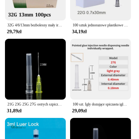
32G 4/6/13mm bezbolesny mały irygator igłowy do zębów jednorazowe strzykawki igły Superfine Beauty igła części do narzędzi do powiek
100 sztuk jednorazowe plastikowe medyczne piękno 18G,30G,22G,23G,25G,27G bezbolesne małe igły sterylne wtryskiwacz mikro hydermic narzędzie
29,79zł
34,19zł
21G 23G 25G 27G ostrych szpiczastych igieł jednorazowe igły sterylnego dozownika pakowane pojedynczo
100 szt. Igły dozujące spiczasta igła wtryskowa przezroczysta strzykawka igła bagnetowa z przezroczystą nasadką, narzędzie do klejenia
31,89zł
29,09zł