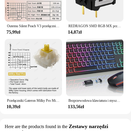
Outemu Silent Peach V3 przełączniki smarowana aktualizacja cichy przełącznik Lemon V3 klawiatura mechaniczna liniowa dotykowy 5Pin niestandardowe Hot-swap DIY
REDRAGON SMD RGB MX przełącznik 3Pin Clicky liniowe dotykowy cichy czerwony niebieski czarny brązowy fioletowy przełącznik dla podświetlana klawiatura mechaniczna
75,99zł
14,87zł
Przełączniki Gateron Milky Pro Milky Yellow Pro Red Liniowy przełącznik wstępnie smarowany SMD RGB Mx Przełącznik trzpienia do klawiatury mechanicznej 5pin POM
Bezprzewodowa klawiatura i mysz z podświetleniem RGB, podświetlane litery z możliwością ładowania, pełnowymiarowe, ergonomiczne, tryb uśpienia, 2,4 GHz
10,39zł
133,56zł
Zestawy narzędzi
Here are the products found in the