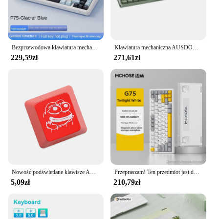
Bezprzewodowa klawiatura mechaniczna AULA F75, klawiatura dla graczy, dostosowany układ Hot-Swap 75%, struktura uszczelki profilu OEM, oś Reaper
Klawiatura mechaniczna AUSDOM Hola111 111 pełny klucz TTC nasadki na klawisze z PBT 2.4G bezprzewodowy klawiatura biurowa do gier e-sports do komputera Windows PC
229,59zł
271,61zł
Nowość podświetlane klawisze ABS wytrawione podświetlane czarne czerwone r1 ESC Sad Frog THX meme internetowe trendy
Przepraszam! Ten przedmiot jest dostępny z magazynu!
5,09zł
210,79zł