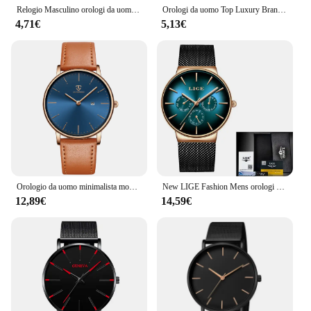
Relogio Masculino orologi da uomo orologi da uomo di lusso ultrasottili di lusso delle migliori marche orologio da uomo orologio erkek kol saati reloj hombre
Orologi da uomo Top Luxury Brand orologio da polso Ultra sottile da uomo orologio da uomo in vetro blu orologio relogio masculino erkek kol saati
4,71€
5,13€
Orologio da uomo minimalista moda semplice orologio da polso analogico data con cinturino in maglia di acciaio inossidabile
New LIGE Fashion Mens orologi Top Brand Luxury Quartz Watch Men Mesh Steel impermeabile orologio da polso ultrasottile per uomo orologio sportivo
12,89€
14,59€