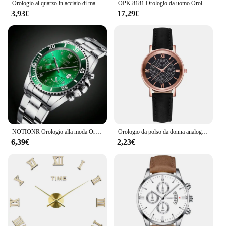
Orologio al quarzo in acciaio di marca di lusso da uomo d'affari di moda di alta qualità Orologio da polso retrò classico di lusso verde Relogios Masculino
OPK 8181 Orologio da uomo Orologio da polso al quarzo in acciaio inossidabile di marca originale 30M Impermeabile Senza puntatore Orologi con perline magnetiche per uomo
3,93€
17,29€
NOTIONR Orologio alla moda Orologio casual Montre Homme Orologio da uomo d'affari al quarzo Calendario Green Water Wok Ghost Sport Orologio da polso da uomo
Orologio da polso da donna analogico al quarzo da donna con cinturino in pelle da donna Orologio da donna di moda Orologio di lusso di marca Reloj Mujer
6,39€
2,23€