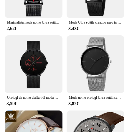
Minimalista moda uomo Ultra sottile orologi uomo semplice Business cintura in maglia di acciaio inossidabile orologio da polso al quarzo Relogio Masculino
Moda Ultra sottile creativo nero in acciaio inossidabile orologi al quarzo da uomo semplice moda Business orologio da polso orologio da uomo Relogios
2,62€
3,43€
Orologi da uomo d'affari di moda Orologio da polso da uomo al quarzo con cintura in maglia di acciaio ultra sottile di lusso Orologio da uomo con cinturino in pelle casual
Moda uomo orologi Ultra sottili semplici uomini d'affari cintura in maglia di acciaio inossidabile orologio al quarzo orologio Casual per uomo Relogio Masculino
3,59€
3,82€