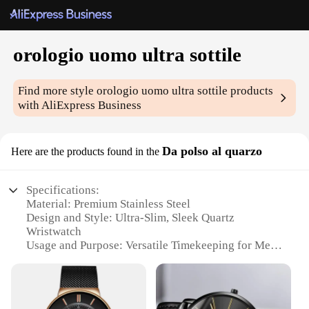
orologio uomo ultra sottile
Find more style
orologio uomo ultra sottile
products
with AliExpress Business
Da polso al quarzo
Here are the products found in the
Specifications:
Material: Premium Stainless Steel
Design and Style: Ultra-Slim, Sleek Quartz
Wristwatch
Usage and Purpose: Versatile Timekeeping for Men
Typical Adaptive Scenario: Business, Casual, and
Formal Occasions
Shape or Size or Weight or Quantity: Slim Profile,
Lightweight, Elegant