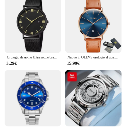
Orologio da uomo Ultra sottile bracciale magnetico orologio al quarzo calendario da uomo Slim Mesh Steel orologio sportivo impermeabile nero Relogio Masculino
Nuovo in OLEVS orologio al quarzo da uomo ultra sottile 6,5 mm minimalista impermeabile data orologio da lavoro cinturino in pelle moda orologio da uomo
3,29€
15,99€