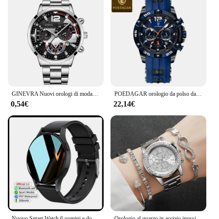
GINEVRA Nuovi orologi di moda da uomo in acciaio inossidabile Top Brand di lusso sportivo cronografo orologio al quarzo da uomo orologio da uomo Relogio Masculino
POEDAGAR orologio da polso da uomo di lusso cronografo sportivo impermeabile con data luminosa orologi per uomo orologio Casual da uomo in Silicone al quarzo Reloj
0,54€
22,14€
Nuovo Smart Watch 6 uomini e donne schermo da 1,44 pollici chiamata Bluetooth monitoraggio della salute della frequenza cardiaca per aggiornamenti Sunxing Wacthes 6 Pro
Orologio al quarzo in acciaio inossidabile Color argento moda donna e Set di gioielli con perline d'argento