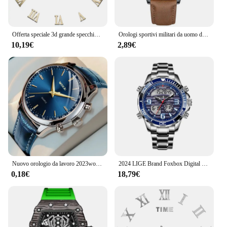
Offerta speciale 3d grande specchio acrilico orologio da parete orologio al quarzo fai da te orologi natura morta decorazione domestica moderna adesivi per soggiorno
Orologi sportivi militari da uomo di moda di lusso orologio da polso al quarzo in pelle marrone maschile orologio Casual da uomo d'affari Relogio Masculino
10,19€
2,89€
Nuovo orologio da lavoro 2023wokai Orologio sportivo al quarzo Cintura per il tempo libero Orologio da donna da uomo
2024 LIGE Brand Foxbox Digital Mens orologi Top Luxury Sport orologio da polso al quarzo per uomo orologio militare impermeabile interamente in acciaio + scatola
0,18€
18,79€