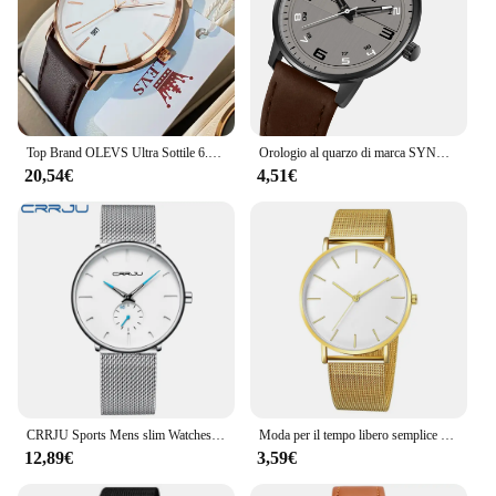
Top Brand OLEVS Ultra Sottile 6.5mm Orologio al quarzo moda minimalista per uomo Cinturino in pelle Data automatica Orologio da polso da uomo impermeabile maschile
Orologio al quarzo di marca SYNOKE da uomo con cassa in lega da 40mm cinturino in pelle semplice Display di grandi numeri orologi da polso impermeabili da uomo
20,54€
4,51€
CRRJU Sports Mens slim Watches Top Brand Luxury Waterproof Sport Watch Men orologio al quarzo con quadrante Ultra sottile Casual Relogio Masculino
Moda per il tempo libero semplice ultra sottile uomo donna creativo nero orologi al quarzo in acciaio inossidabile uomo d'affari orologio da polso maschile
12,89€
3,59€