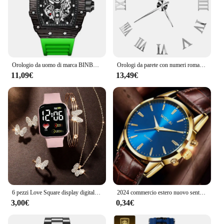
Orologio da uomo di marca BINBOND Orologio da barilotto prepotente Orologio da uomo sportivo con superficie cava a specchio curvo Orologio da polso al quarzo in silicone
Orologi da parete con numeri romani Orologio da parete a specchio 3D fai da te Adesivo acrilico Orologi al quarzo moda Orologio Decorazione della casa reloj de pared
11,09€
13,49€
6 pezzi Love Square display digitale orologio digitale ragazza ragazzo e set di gioielli farfalla set regalo braccialetto Lady Star
2024 commercio estero nuovo sentimento orologio classico retrò da uomo e da donna orologio al quarzo con cintura all'ingrosso
3,00€
0,34€