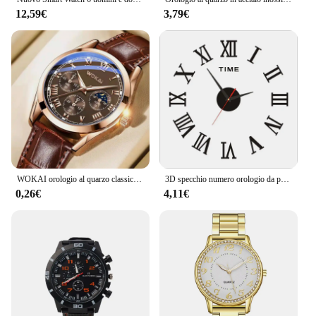
12,59€
3,79€
WOKAI orologio al quarzo classico da uomo di alta qualità, moda casual, cintura luminosa, orologio retrò da studente impermeabile sportivo da uomo d'affari
3D specchio numero orologio da parete adesivi 40cm Design moderno orologi da parete digitali fai da te per la casa arte soggiorno ufficio decorazione orologio
0,26€
4,11€