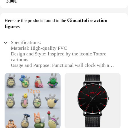
3,00€
Giocattoli e action
Here are the products found in the
figures
Specifications:
Material: High-quality PVC
Design and Style: Inspired by the iconic Totoro
cartoons
Usage and Purpose: Functional wall clock with a
playful touch
Shape or Size: Compact design, perfect for small
spaces
Performance and Property: Accurate timekeeping
with a silent sweep movement
Parts and Accessories: Comes with easy-to-install
mounting hardware
Features:
**Charming Decor for Any Room**