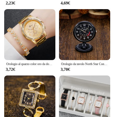
2,23€
4,69€
Orologio al quarzo color oro da donna alla moda in acciaio inossidabile e bracciale con diamanti
Orologio da tavolo North Star Controlla l'ora Orologio da comodino Semplice allarme elettronico Orologio da tavolo con luce notturna Orologio al quarzo Orologio da tasca
3,72€
3,70€