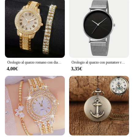
Orologio al quarzo romano con diamante pieno in lega di moda di lusso con set regalo con bracciale a doppia fila di diamanti
Orologio al quarzo con puntatore rotondo Casual orologio da polso con cinturino in maglia analogico con quadrante Geo grande per donna uomo
4,00€
3,35€