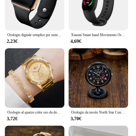
Orologio digitale semplice per uomo donna moda sport LED orologio elettronico cinturino in silicone nero orologio da uomo casual Reloj Hombre
Xiaomi Smart band Movimento Orologio Conteggio passi Bluetooth Sincrono Informazioni sul telefono Smartwatch per uomini Donne Studenti 2025 Nuovo
2,23€
4,69€
Orologio al quarzo color oro da donna alla moda in acciaio inossidabile e bracciale con diamanti
Orologio da tavolo North Star Controlla l'ora Orologio da comodino Semplice allarme elettronico Orologio da tavolo con luce notturna Orologio al quarzo Orologio da tasca
3,72€
3,70€