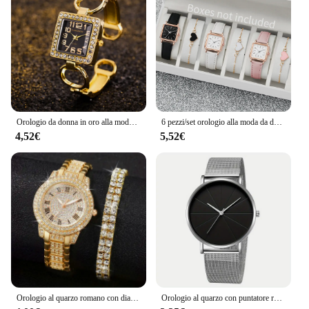
Orologio da donna in oro alla moda Bracciale rigido in acciaio inossidabile Orologi di lusso per donna Orologio da polso al quarzo da donna Relogio
6 pezzi/set orologio alla moda da donna quadrato quadrante semplice orologio al quarzo in pelle con set di braccialetti d'amore
4,52€
5,52€
Orologio al quarzo romano con diamante pieno in lega di moda di lusso con set regalo con bracciale a doppia fila di diamanti
Orologio al quarzo con puntatore rotondo Casual orologio da polso con cinturino in maglia analogico con quadrante Geo grande per donna uomo