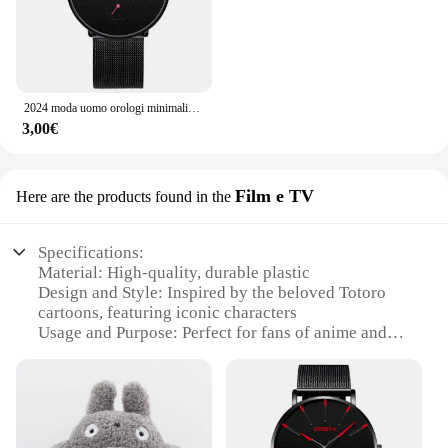
2024 moda uomo orologi minimalisti uomo Business Casual orologio al quarzo semplice orologio da uomo con cinturino in maglia di acciaio inossidabile Reloj Hombre
3,00€
Film e TV
Here are the products found in the
Specifications:
Material: High-quality, durable plastic
Design and Style: Inspired by the beloved Totoro
cartoons, featuring iconic characters
Usage and Purpose: Perfect for fans of anime and
Japanese culture, ideal for decorating living spaces
Performance and Property: Silent, non-ticking
mechanism ensures a peaceful environment
Parts and Accessories: Comes with a set of screws
and anchors for easy installation