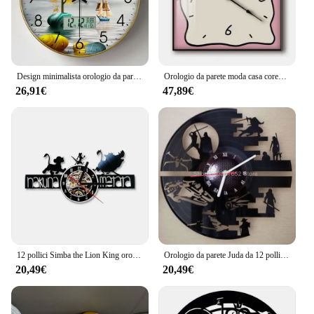
Design minimalista orologio da parete digitale vintage interno cartone animato ristorante orologio da parete cinese Reloj De decorazione della casa
Orologio da parete moda casa coreano graffiti cartoon art orologio muto tavolo pittura blocco metro scatola orologio da parete
26,91€
47,89€
12 pollici Simba the Lion King orologio da parete Cartoon Anime Black Vinyl Record orologio da parete creativo Kids Bedroom Wall Home Decor
Orologio da parete Juda da 12 pollici Cartoon Anime Black Vinyl Record orologio da parete Creative Kids Bedroom Wall Home Decor
20,49€
20,49€