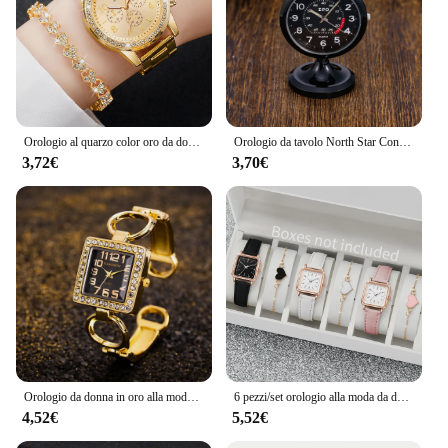
Orologio al quarzo color oro da donna alla moda in acciaio inossidabile e bracciale con diamanti
Orologio da tavolo North Star Controlla l'ora Orologio da comodino Semplice allarme elettronico Orologio da tavolo con luce notturna Orologio al quarzo Orologio da tasca
3,72€
3,70€
Orologio da donna in oro alla moda Bracciale rigido in acciaio inossidabile Orologi di lusso per donna Orologio da polso al quarzo da donna Relogio
6 pezzi/set orologio alla moda da donna quadrato quadrante semplice orologio al quarzo in pelle con set di braccialetti d'amore
4,52€
5,52€