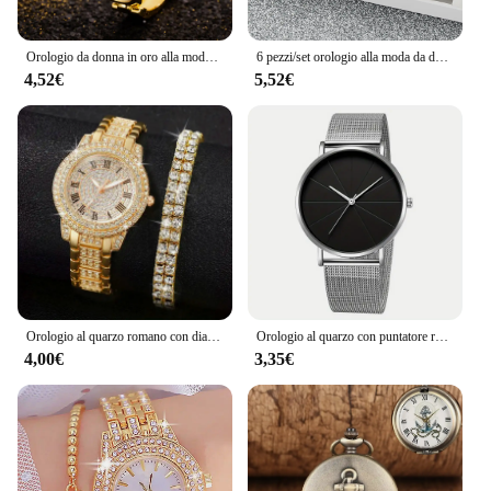
Orologio da donna in oro alla moda Bracciale rigido in acciaio inossidabile Orologi di lusso per donna Orologio da polso al quarzo da donna Relogio
6 pezzi/set orologio alla moda da donna quadrato quadrante semplice orologio al quarzo in pelle con set di braccialetti d'amore
4,52€
5,52€
Orologio al quarzo romano con diamante pieno in lega di moda di lusso con set regalo con bracciale a doppia fila di diamanti
Orologio al quarzo con puntatore rotondo Casual orologio da polso con cinturino in maglia analogico con quadrante Geo grande per donna uomo
4,00€
3,35€