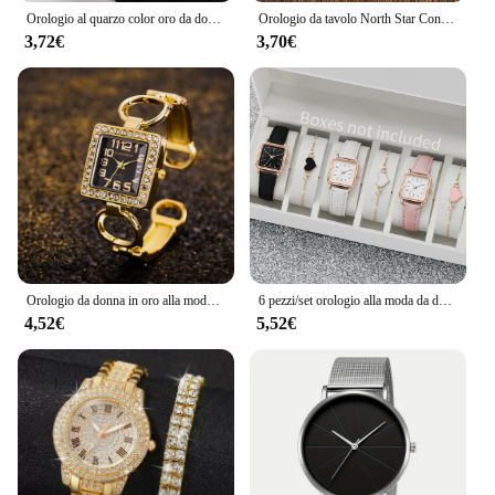
Orologio al quarzo color oro da donna alla moda in acciaio inossidabile e bracciale con diamanti
Orologio da tavolo North Star Controlla l'ora Orologio da comodino Semplice allarme elettronico Orologio da tavolo con luce notturna Orologio al quarzo Orologio da tasca
3,72€
3,70€
Orologio da donna in oro alla moda Bracciale rigido in acciaio inossidabile Orologi di lusso per donna Orologio da polso al quarzo da donna Relogio
6 pezzi/set orologio alla moda da donna quadrato quadrante semplice orologio al quarzo in pelle con set di braccialetti d'amore
4,52€
5,52€