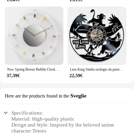
New Spring Breeze Bubble Clock Cartoon Silent Walking Seconds orologio da parete Bobo Clock orologio da parete personalizzato decorativo per la casa
Lion King Simba orologio da parete calcio vinile Record orologio da parete Cartoon decorazioni per la casa disco in vinile Wall Art Watch arredamento camera da letto
37,39€
22,59€
Sveglie
Here are the products found in the
Specifications:
Material: High-quality plastic
Design and Style: Inspired by the beloved anime
character Totoro