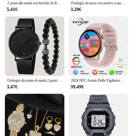
2 pezzi alla moda con borchie di diamanti in vera lega per unghie Set orologio da polso al quarzo per orologi da donna
Orologio da tasca con motivo a ancoraggio per nave pirata orologio al quarzo retrò con arco e freccia orologio con collana retrò
5,41€
3,20€
Orologio da uomo di moda 2 pezzi Business semplice orologio al quarzo con cintura in maglia di acciaio inossidabile con Set di braccialetti con perline con manubri
2024 NFC Astuto Della Vigilanza Delle Donne 466*466 Schermo GPS Track Orologi Sportivi Delle Donne di Monitoraggio della Salute Voce Chiamata Bluetooth Smartwatch Delle Signore
3,47€
39,49€