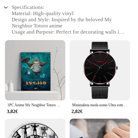
Specifications:
Material: High-quality vinyl
Design and Style: Inspired by the beloved My
Neighbor Totoro anime
Usage and Purpose: Perfect for decorating walls in
children's rooms, playrooms, or any space where
whimsy is desired
Performance and Property: Durable, waterproof, and
easy to apply
Shape or Size: Available in multiple sizes to fit
various wall spaces
Quantity: Sold as a set for a complete and cohesive
decoration
Features:
|Vendors|
1PC Anime My Neighbor Totoro Cartoon Cute Poster Paper Print Home soggiorno camera da letto ingresso Bar ristorante Cafe Art Painting
Minimalista moda uomo Ultra sottile orologi uomo semplice Business cintura in maglia di acciaio inossidabile orologio da polso al quarzo Relogio Masculino
3,82€
2,82€
**Charming and Durable Decor**
Transform any room into a magical world with the
My Neighbor Totoro cartoon-themed wall clock.
Crafted from high-quality vinyl, this clock is not