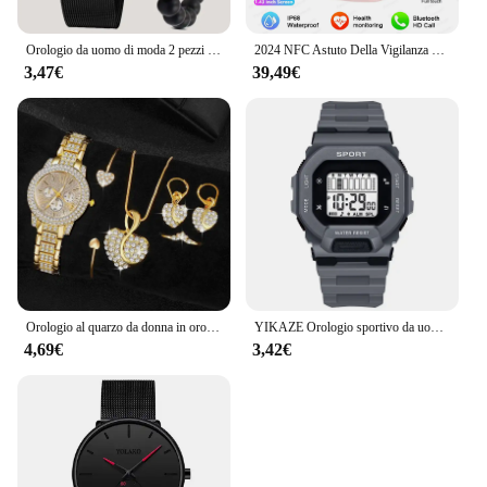
Orologio da uomo di moda 2 pezzi Business semplice orologio al quarzo con cintura in maglia di acciaio inossidabile con Set di braccialetti con perline con manubri
2024 NFC Astuto Della Vigilanza Delle Donne 466*466 Schermo GPS Track Orologi Sportivi Delle Donne di Monitoraggio della Salute Voce Chiamata Bluetooth Smartwatch Delle Signore
3,47€
39,49€
Orologio al quarzo da donna in oro di lusso da donna anello collana orecchino strass moda orologio da polso Casual da donna orologi Set di gioielli
YIKAZE Orologio sportivo da uomo Orologi digitali LED impermeabili Studente Avventura all'aria aperta Tendenza Orologio elettronico multifunzionale Regalo
4,69€
3,42€