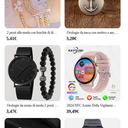
2 pezzi alla moda con borchie di diamanti in vera lega per unghie Set orologio da polso al quarzo per orologi da donna
Orologio da tasca con motivo a ancoraggio per nave pirata orologio al quarzo retrò con arco e freccia orologio con collana retrò
5,41€
3,20€
Orologio da uomo di moda 2 pezzi Business semplice orologio al quarzo con cintura in maglia di acciaio inossidabile con Set di braccialetti con perline con manubri
2024 NFC Astuto Della Vigilanza Delle Donne 466*466 Schermo GPS Track Orologi Sportivi Delle Donne di Monitoraggio della Salute Voce Chiamata Bluetooth Smartwatch Delle Signore
3,47€
39,49€