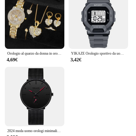
Orologio al quarzo da donna in oro di lusso da donna anello collana orecchino strass moda orologio da polso Casual da donna orologi Set di gioielli
YIKAZE Orologio sportivo da uomo Orologi digitali LED impermeabili Studente Avventura all'aria aperta Tendenza Orologio elettronico multifunzionale Regalo
4,69€
3,42€
2024 moda uomo orologi minimalisti uomo Business Casual orologio al quarzo semplice orologio da uomo con cinturino in maglia di acciaio inossidabile Reloj Hombre