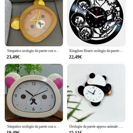
Simpatico orologio da parete con orso rilakkumaed, secondi muti, quarzo, cartone animato, di grandi dimensioni, montato sul comodino, decorazioni per la casa, orologi da parete per sala da pranzo
Kingdom Hearts orologio da parete con dischi in vinile Cartoon Anime orologio da parete retrò orologio da camera da letto orologio regali per bambini
23,49€
22,49€
Simpatico orologio da parete con orso Rilakkumaed muto secondi orologio al quarzo cartone animato orologio da parete di grandi dimensioni comodino arredamento per la casa
Orologio da parete appeso animale del fumetto, orologio silenzioso, creativo, Panda, camera dei bambini, camera da letto, soggiorno, decorazione della casa
19,49€
15,11€