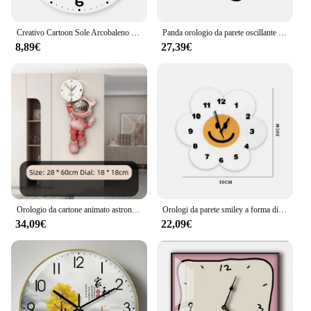
art that brings a touch of whimsy to your daily life.
Creativo Cartoon Sole Arcobaleno Orologio da parete in legno Soggiorno Camera da letto Cucina Decorazione della casa Orologio da parete Orologio al quarzo silenzioso Regalo di festa 11,2 pollici pollici 15,6 pollici (senza batteria)
Panda orologio da parete oscillante decorazione della casa soggiorno asilo camera dei bambini orologio semplice e moderno orologio creativo del fumetto
8,89€
27,39€
Orologio da cartone animato astronauta sensazione di fascia alta orologio da parete moderno semplice non perforato orologio da parete decorazione del soggiorno
Orologi da parete smiley a forma di fiore bianco Orologio muto digitale del fumetto di moda per la decorazione domestica moderna della camera da letto del soggiorno dei bambini
34,09€
22,09€