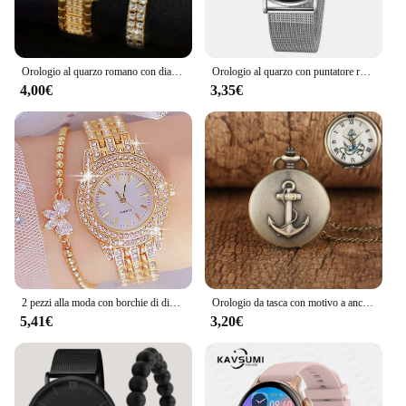
Orologio al quarzo romano con diamante pieno in lega di moda di lusso con set regalo con bracciale a doppia fila di diamanti
Orologio al quarzo con puntatore rotondo Casual orologio da polso con cinturino in maglia analogico con quadrante Geo grande per donna uomo
4,00€
3,35€
2 pezzi alla moda con borchie di diamanti in vera lega per unghie Set orologio da polso al quarzo per orologi da donna
Orologio da tasca con motivo a ancoraggio per nave pirata orologio al quarzo retrò con arco e freccia orologio con collana retrò
5,41€
3,20€