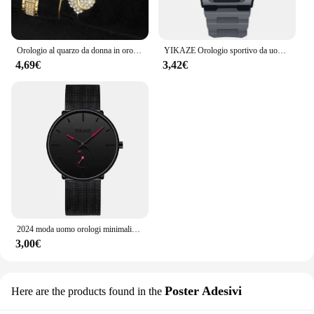
Orologio al quarzo da donna in oro di lusso da donna anello collana orecchino strass moda orologio da polso Casual da donna orologi Set di gioielli
YIKAZE Orologio sportivo da uomo Orologi digitali LED impermeabili Studente Avventura all'aria aperta Tendenza Orologio elettronico multifunzionale Regalo
4,69€
3,42€
2024 moda uomo orologi minimalisti uomo Business Casual orologio al quarzo semplice orologio da uomo con cinturino in maglia di acciaio inossidabile Reloj Hombre
3,00€
Poster Adesivi
Here are the products found in the