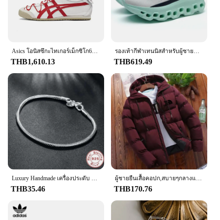
Asics โอนิสซึกะไทเกอร์เม็กซิโก66รองเท้าผ้าใบสีแดงน้ำหนักเบาสำหรับผู้ชายผู้หญิงคลาสสิกต่ำ
รองเท้ากีฬาเทนนิสสำหรับผู้ชายแบบดั้งเดิมรองเท้าวิ่งรองเท้าผ้าใบสุดหรูสำหรับเข้ายิมของผู้ชายรองเท้ารองเท้ากีฬาบุรุษ
THB1,610.13
THB619.49
Luxury Handmade เครื่องประดับ Fine 925 เงินสเตอร์ลิง Charm สร้อยข้อมือนุ่มเรียบงูสร้อยข้อมือผู้หญิง
ผู้ชายยืนเสื้อคอปก,สบายๆกลางแจ้งParka,Street Coat,ใหม่,ฤดูหนาว,2024 แจ็คเก็ตManแจ็คเก็ตสําหรับชาย 2024 Original
THB35.46
THB170.76