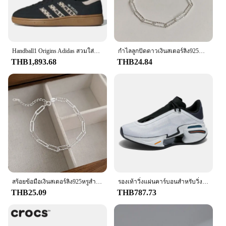
Handball1 Origins Adidas สวมใส่สบายคำพูดได้หลากหลายกันลื่นทนทานต่อการฉีกขาดสีน้ำตาลดำของผู้หญิง
กำไลลูกปัดดาวเงินสเตอร์ลิง925หรูสำหรับผู้หญิงสร้อยข้อมือแบบปรับได้สองชั้นเครื่องประดับงานปาร์ตี้
THB1,893.68
THB24.84
สร้อยข้อมือเงินสเตอร์ลิง925หรูสำหรับผู้หญิงสร้อยข้อมือนำโชคแบบดั้งเดิมสไตล์วินเทจปรับได้กำไลข้อมือเครื่องประดับจากดีไซเนอร์ของขวัญ
รองเท้าวิ่งแผ่นคาร์บอนสำหรับวิ่งมาราธอน Midsole ดั้งเดิมรองเท้ากีฬาระบายอากาศรองรับแรงกระแทกพื้นรองเท้ากีฬาสำหรับทุกเพศ
THB25.09
THB787.73