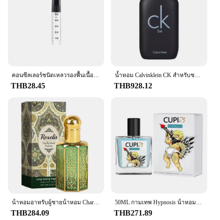
delivers a rich, complex aroma that captivates the
senses. The elegant design and style of the
packaging are not just aesthetically pleasing but
also serve to protect the perfumes' integrity,
ensuring that the scent remains as fresh and vibrant
as the day you open the box.
**Versatile and Timeless Appeal**
คอนซีลเลอร์ชนิดเหลวรองพื้นเนื้อครีมปกปิดรอยสิวรอยคล้ำติดทนนานควบคุมความมันเครื่องสำอางแต่งหน้า
น้ำหอม Calvinklein CK สำหรับชายและหญิง Eau de Toilette EDT กลิ่นผลไม้มอสให้ความอบอุ่นธรรมชาติของขวัญวันหยุดขนาด100มล./200มล.
THB28.45
THB928.12
Whether you're looking to enhance your personal
aroma or seeking the perfect gift for someone
special, our Origin Import Perfum Set is versatile
enough to cater to various occasions. Its long-
lasting scent retention ensures that the fragrance
lingers on your skin, making a lasting impression
wherever you go. The unisex appeal of the scents
means that both men and women can enjoy the
luxurious experience, making it an ideal choice for
wholesale, vendors, and suppliers looking to offer a
diverse range of products.
น้ําหอมอาหรับผู้ชายน้ําหอม Charming ผู้หญิงยาวนาน Personal Mist น้ํามันกลิ่นหอม 4 กลิ่นสไตล์น้ําหอมสําหรับผมและร่างกาย
50ML กามเทพ Hypnosis น้ําหอม Original Long Lasting Pheromone น้ําหอมโคโลญจ์ผู้ชายและผู้หญิงกลิ่นหอม
**A Scent for Every Moment**
THB284.09
THB271.89