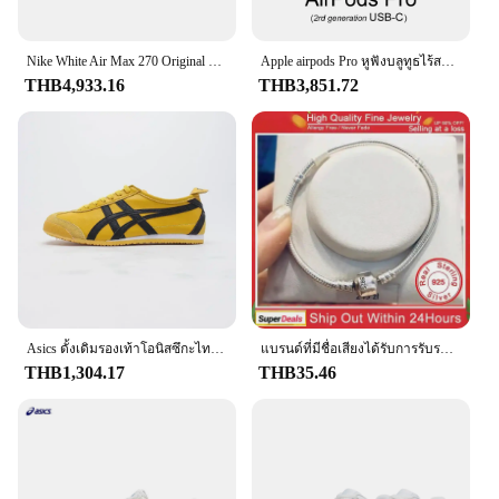
Nike White Air Max 270 Original Low Top Casual Running Shock Absorbing รองเท้าผ้าใบกันลื่นสําหรับผู้ชายและผู้หญิง
Apple airpods Pro หูฟังบลูทูธไร้สายของแท้รุ่น2ND พร้อมระบบลดเสียงรบกวนแบบแอกทีฟ Magsafe
THB4,933.16
THB3,851.72
Asics ดั้งเดิมรองเท้าโอนิสซึกะไทเกอร์เม็กซิกัน66, รองเท้าพื้นแบนระบายอากาศได้สำหรับผู้หญิงผู้ชายรองเท้าผ้าใบพร้อมเบาะเชือกรองเท้า
แบรนด์ที่มีชื่อเสียงได้รับการรับรองต้นฉบับ925เงินสเตอร์ลิงสร้อยข้อมือสำหรับผู้หญิง DIY เสน่ห์ลูกปัดเชื่อมโยงงูโซ่เครื่องประดับข้อมือคลาสสิก
THB1,304.17
THB35.46