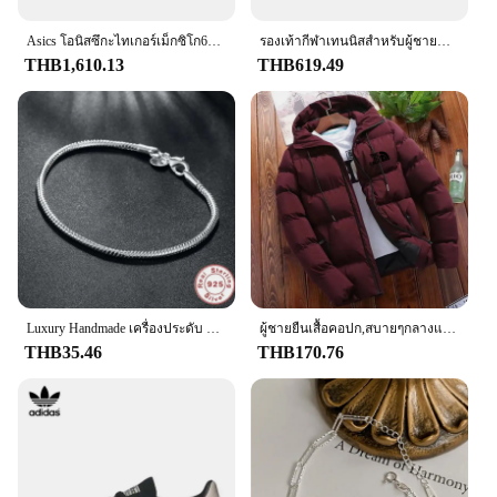
Asics โอนิสซึกะไทเกอร์เม็กซิโก66รองเท้าผ้าใบสีแดงน้ำหนักเบาสำหรับผู้ชายผู้หญิงคลาสสิกต่ำ
รองเท้ากีฬาเทนนิสสำหรับผู้ชายแบบดั้งเดิมรองเท้าวิ่งรองเท้าผ้าใบสุดหรูสำหรับเข้ายิมของผู้ชายรองเท้ารองเท้ากีฬาบุรุษ
THB1,610.13
THB619.49
Luxury Handmade เครื่องประดับ Fine 925 เงินสเตอร์ลิง Charm สร้อยข้อมือนุ่มเรียบงูสร้อยข้อมือผู้หญิง
ผู้ชายยืนเสื้อคอปก,สบายๆกลางแจ้งParka,Street Coat,ใหม่,ฤดูหนาว,2024 แจ็คเก็ตManแจ็คเก็ตสําหรับชาย 2024 Original
THB35.46
THB170.76