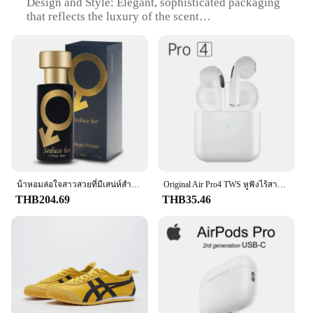
Design and Style: Elegant, sophisticated packaging
that reflects the luxury of the scent
Usage and Purpose: Perfect for personal use or as a
thoughtful gift
Performance and Property: Long-lasting, distinctive
fragrance that enhances your mood and aura
Shape or Size or Weight or Quantity: Available in
various sets to suit different preferences
Parts and Accessories: Comes with a convenient
applicator for easy application
Features:
**Unveiling the Essence of Luxury**
น้ําหอมล่อใจสาวสวยที่มีเสน่ห์สําหรับคู่รักออกเดทชายและหญิง กลิ่นหอมบางเบาติดทนนาน สดชื่นและเป็นธรรมชาติ
Original Air Pro4 TWS หูฟังไร้สายบลูทูธหูฟังกีฬาหูฟัง Dual In Ear Mini ชุดหูฟังพร้อมไมโครโฟนอุปกรณ์เสริมโทรศัพท์
The Origin Import Perfum is a testament to the art of
THB204.69
THB35.46
scent-making, crafted with the finest essential oils
and natural fragrances to provide an unparalleled
aromatic experience. The sophisticated design and
style of the perfum bottle exude luxury, making it
an ideal addition to any personal collection or as a
thoughtful gift for someone special. Whether you're
looking to elevate your daily routine or to make a
lasting impression, this perfum is designed to