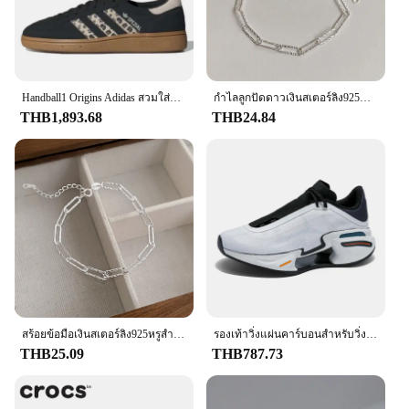
Handball1 Origins Adidas สวมใส่สบายคำพูดได้หลากหลายกันลื่นทนทานต่อการฉีกขาดสีน้ำตาลดำของผู้หญิง
กำไลลูกปัดดาวเงินสเตอร์ลิง925หรูสำหรับผู้หญิงสร้อยข้อมือแบบปรับได้สองชั้นเครื่องประดับงานปาร์ตี้
THB1,893.68
THB24.84
สร้อยข้อมือเงินสเตอร์ลิง925หรูสำหรับผู้หญิงสร้อยข้อมือนำโชคแบบดั้งเดิมสไตล์วินเทจปรับได้กำไลข้อมือเครื่องประดับจากดีไซเนอร์ของขวัญ
รองเท้าวิ่งแผ่นคาร์บอนสำหรับวิ่งมาราธอน Midsole ดั้งเดิมรองเท้ากีฬาระบายอากาศรองรับแรงกระแทกพื้นรองเท้ากีฬาสำหรับทุกเพศ
THB25.09
THB787.73