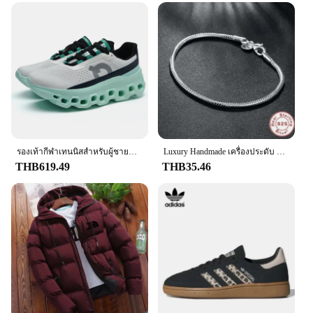
scents they contain. The sets come in a variety of
shapes and sizes, ensuring that there is a perfect fit
for every taste and preference. Whether you're
looking for a compact travel-friendly option or a
statement piece for your vanity, these perfumes are
designed to complement your lifestyle and enhance
your personal style.
รองเท้ากีฬาเทนนิสสำหรับผู้ชายแบบดั้งเดิมรองเท้าวิ่งรองเท้าผ้าใบสุดหรูสำหรับเข้ายิมของผู้ชายรองเท้ารองเท้ากีฬาบุรุษ
Luxury Handmade เครื่องประดับ Fine 925 เงินสเตอร์ลิง Charm สร้อยข้อมือนุ่มเรียบงูสร้อยข้อมือผู้หญิง
THB619.49
THB35.46