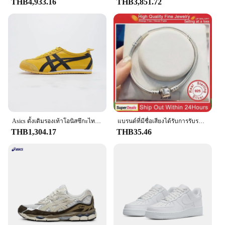
THB4,933.16
THB3,851.72
Asics ดั้งเดิมรองเท้าโอนิสซึกะไทเกอร์เม็กซิกัน66, รองเท้าพื้นแบนระบายอากาศได้สำหรับผู้หญิงผู้ชายรองเท้าผ้าใบพร้อมเบาะเชือกรองเท้า
แบรนด์ที่มีชื่อเสียงได้รับการรับรองต้นฉบับ925เงินสเตอร์ลิงสร้อยข้อมือสำหรับผู้หญิง DIY เสน่ห์ลูกปัดเชื่อมโยงงูโซ่เครื่องประดับข้อมือคลาสสิก
THB1,304.17
THB35.46