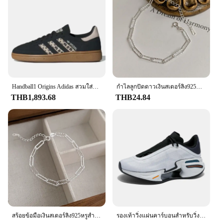
Handball1 Origins Adidas สวมใส่สบายคำพูดได้หลากหลายกันลื่นทนทานต่อการฉีกขาดสีน้ำตาลดำของผู้หญิง
กำไลลูกปัดดาวเงินสเตอร์ลิง925หรูสำหรับผู้หญิงสร้อยข้อมือแบบปรับได้สองชั้นเครื่องประดับงานปาร์ตี้
THB1,893.68
THB24.84
สร้อยข้อมือเงินสเตอร์ลิง925หรูสำหรับผู้หญิงสร้อยข้อมือนำโชคแบบดั้งเดิมสไตล์วินเทจปรับได้กำไลข้อมือเครื่องประดับจากดีไซเนอร์ของขวัญ
รองเท้าวิ่งแผ่นคาร์บอนสำหรับวิ่งมาราธอน Midsole ดั้งเดิมรองเท้ากีฬาระบายอากาศรองรับแรงกระแทกพื้นรองเท้ากีฬาสำหรับทุกเพศ