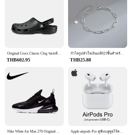
Original Crocs Classic Clog รองเท้าแตะลําลอง Unisex Closed-Toe Slip-Ons กลางแจ้งผู้ชายรองเท้าชายหาดระบายอากาศ
กำไลรูปหัวใจเงินแท้925ชิ้นสำหรับย้อนยุคสำหรับผู้หญิงกำไลข้อมือสวยๆเซอร์คอนอเนกประสงค์สไตล์เกาหลีของขวัญเครื่องประดับสำหรับงานเลี้ยงของแท้
THB602.95
THB25.88
Nike White Air Max 270 Original Low Top Casual Running Shock Absorbing รองเท้าผ้าใบกันลื่นสําหรับผู้ชายและผู้หญิง
Apple airpods Pro หูฟังบลูทูธไร้สายของแท้รุ่น2ND พร้อมระบบลดเสียงรบกวนแบบแอกทีฟ Magsafe