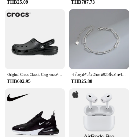
THB25.09
THB787.73
Original Crocs Classic Clog รองเท้าแตะลําลอง Unisex Closed-Toe Slip-Ons กลางแจ้งผู้ชายรองเท้าชายหาดระบายอากาศ
กำไลรูปหัวใจเงินแท้925ชิ้นสำหรับย้อนยุคสำหรับผู้หญิงกำไลข้อมือสวยๆเซอร์คอนอเนกประสงค์สไตล์เกาหลีของขวัญเครื่องประดับสำหรับงานเลี้ยงของแท้
THB602.95
THB25.88