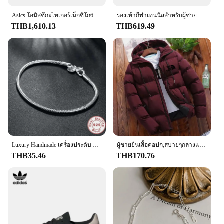
fragrance throughout the day. This makes them an
excellent choice for those who value the longevity
Asics โอนิสซึกะไทเกอร์เม็กซิโก66รองเท้าผ้าใบสีแดงน้ำหนักเบาสำหรับผู้ชายผู้หญิงคลาสสิกต่ำ
รองเท้ากีฬาเทนนิสสำหรับผู้ชายแบบดั้งเดิมรองเท้าวิ่งรองเท้าผ้าใบสุดหรูสำหรับเข้ายิมของผู้ชายรองเท้ารองเท้ากีฬาบุรุษ
of their scents and want to make a lasting
THB1,610.13
THB619.49
impression.
### For Wholesale and Vendors
Designed for both individual use and bulk
purchases, the Origin Import Perfum collection is an
ideal choice for wholesalers and vendors looking to
expand their product offerings. With a variety of
sizes and sets available, you can cater to diverse
customer preferences and ensure that your
inventory meets the needs of both retail and
wholesale markets. The perfumes are not only a
Luxury Handmade เครื่องประดับ Fine 925 เงินสเตอร์ลิง Charm สร้อยข้อมือนุ่มเรียบงูสร้อยข้อมือผู้หญิง
ผู้ชายยืนเสื้อคอปก,สบายๆกลางแจ้งParka,Street Coat,ใหม่,ฤดูหนาว,2024 แจ็คเก็ตManแจ็คเก็ตสําหรับชาย 2024 Original
delight for the senses but also a profitable addition
THB35.46
THB170.76
to your business.