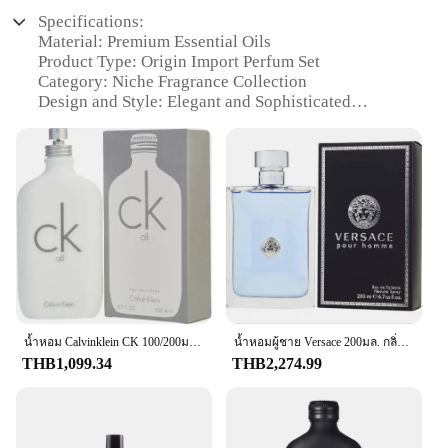
Specifications:
Material: Premium Essential Oils
Product Type: Origin Import Perfum Set
Category: Niche Fragrance Collection
Design and Style: Elegant and Sophisticated
Packaging
Usage and Purpose: Enhance Personal Aroma and
Create Lasting Impressions
Typical Adaptive Scenario: Suitable for Various
Occasions, from Casual Outings to Formal Events
Performance and Property: Long-Lasting Scent
Retention and Unisex Appeal
Features:
**Exquisite Craftsmanship and Aromatic
Excellence**
น้ำหอม Calvinklein CK 100/200มล. ยูนิเซ็กส์น้ำหอม Eau de Toilette ธรรมชาติของขวัญวันหยุดส้ม
น้ำหอมผู้ชาย Versace 200มล. กลิ่นวู๊ดดี้บาร์คลาสสิกสำหรับผู้ชาย
Step into the world of exquisite fragrances with our
THB1,099.34
THB2,274.99
Origin Import Perfum Set, a collection that
embodies the essence of luxury and sophistication.
Each set is meticulously crafted using a blend of
premium essential oils, ensuring that every spritz