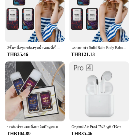
Various Sets and Quantities
Features:
**Elegant Aromatic Experience**
Discover the exquisite fragrance of Origin Import
Perfum, a collection of scents that captures the
essence of luxury and sophistication. Each bottle is
crafted with the finest essential oils, ensuring a
3ชิ้นหนึ่งชุดกล่องชุดน้ำหอมที่เป็นของแข็งน้ำหอมทนทานน้ำหอมนักเรียนชายและย้อนยุคสำหรับผู้หญิงน้ำหอมแข็งกลิ่นติดทนนาน
แบบพกพา Solid Balm Body Balm สดธรรมชาติและยาวนานกระเป๋าน้ําหอมสําหรับผู้ชายและผู้หญิง Original MINI Balsam
lasting aromatic experience that resonates with
THB35.46
THB121.13
elegance and timeless charm. Whether you're
dressing up for a special event or simply looking to
elevate your daily scent, these perfumes are
designed to enhance your personal aura and mood,
making them a staple in any fragrance collection.
**Versatile and Convenient**
The versatility of Origin Import Perfum is
unmatched, making it suitable for a variety of
scenarios. Whether you're looking to gift a set to a
loved one or stock up on wholesale supplies for
your business, the options are endless. The
บาล์มน้ำหอมแข็งบาล์มดึงดูดแบบพกพาขนาดกะทัดรัดเพื่อเติมของขวัญที่สมบูรณ์แบบได้ตลอดเวลาสำหรับผู้หญิงและผู้ชาย2ชิ้น
Original Air Pro4 TWS หูฟังไร้สายบลูทูธหูฟังกีฬาหูฟัง Dual In Ear Mini ชุดหูฟังพร้อมไมโครโฟนอุปกรณ์เสริมโทรศัพท์
perfumes come in a range of sizes, from travel-
THB104.89
THB35.46