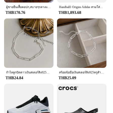
ผู้ชายยืนเสื้อคอปก,สบายๆกลางแจ้งParka,Street Coat,ใหม่,ฤดูหนาว,2024 แจ็คเก็ตManแจ็คเก็ตสําหรับชาย 2024 Original
Handball1 Origins Adidas สวมใส่สบายคำพูดได้หลากหลายกันลื่นทนทานต่อการฉีกขาดสีน้ำตาลดำของผู้หญิง
THB170.76
THB1,893.68
กำไลลูกปัดดาวเงินสเตอร์ลิง925หรูสำหรับผู้หญิงสร้อยข้อมือแบบปรับได้สองชั้นเครื่องประดับงานปาร์ตี้
สร้อยข้อมือเงินสเตอร์ลิง925หรูสำหรับผู้หญิงสร้อยข้อมือนำโชคแบบดั้งเดิมสไตล์วินเทจปรับได้กำไลข้อมือเครื่องประดับจากดีไซเนอร์ของขวัญ
THB24.84
THB25.09