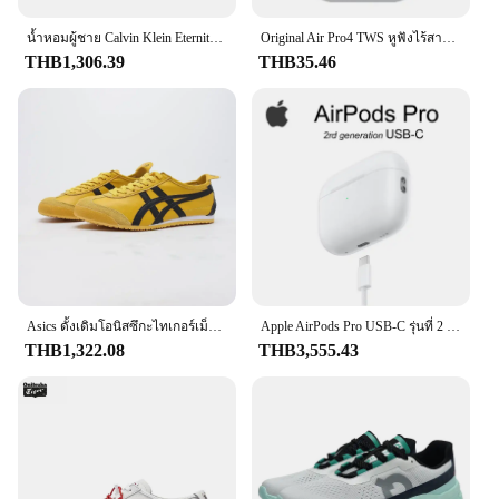
น้ำหอมผู้ชาย Calvin Klein Eternity 100มล. Eau de Toilette Eau de Toilette EDT100/200มล.
Original Air Pro4 TWS หูฟังไร้สายบลูทูธหูฟังกีฬาหูฟัง Dual In Ear Mini ชุดหูฟังพร้อมไมโครโฟนอุปกรณ์เสริมโทรศัพท์
THB1,306.39
THB35.46
Asics ดั้งเดิมโอนิสซึกะไทเกอร์เม็กซิกัน66, เชือกรองเท้าเสือ Onitsuka ผู้หญิงผู้ชายรองเท้าผ้าใบ unisex
Apple AirPods Pro USB‐C รุ่นที่ 2 พร้อม MagSafe Active Noise Canceling หูฟังบลูทูธไร้สายของแท้ของแท้
THB1,322.08
THB3,555.43