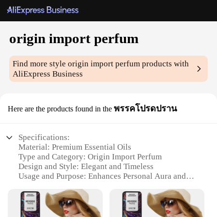
origin import perfum
Find more style
origin import perfum
products with
AliExpress Business
พรรคโปรดปราน
Here are the products found in the
Specifications:
Material: Premium Essential Oils
Type and Category: Origin Import Perfum
Design and Style: Elegant and Timeless
Usage and Purpose: Enhances Personal Aura and
Mood
Typical Adaptive Scenario: Versatile for Daily Use
and Special Occasions
Shape or Size or Weight or Quantity: Available in