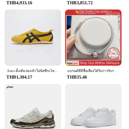
THB4,933.16
THB3,851.72
Asics ดั้งเดิมรองเท้าโอนิสซึกะไทเกอร์เม็กซิกัน66, รองเท้าพื้นแบนระบายอากาศได้สำหรับผู้หญิงผู้ชายรองเท้าผ้าใบพร้อมเบาะเชือกรองเท้า
แบรนด์ที่มีชื่อเสียงได้รับการรับรองต้นฉบับ925เงินสเตอร์ลิงสร้อยข้อมือสำหรับผู้หญิง DIY เสน่ห์ลูกปัดเชื่อมโยงงูโซ่เครื่องประดับข้อมือคลาสสิก
THB1,304.17
THB35.46