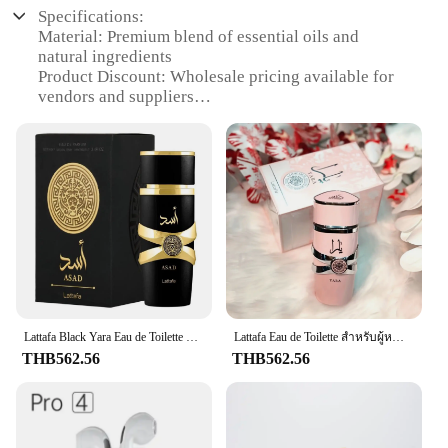
Specifications:
Material: Premium blend of essential oils and
natural ingredients
Product Discount: Wholesale pricing available for
vendors and suppliers
Type and Category: Origin Import Perfum, a
luxurious collection of scents
Design and Style: Elegantly crafted sets that reflect
a sophisticated aesthetic
Usage and Purpose: Ideal for personal use or as
gifts, enhancing one's fragrance experience
Performance and Property: Long-lasting fragrance
that captivates the senses
Features:
**Exquisite Aromatic Journey**
Immerse yourself in the enchanting world of scents
Lattafa Black Yara Eau de Toilette สีดำ Arabian Eau de Toilette สีดำ Eau de Toilette สเปรย์นำเข้ายาวนาน Eau de Toilette
Lattafa Eau de Toilette สำหรับผู้หญิง, Yara Eau de Toilette ทนนานนำเข้า Eau de Toilette 3.40 floz/ 100มล. บรรจุภัณฑ์1ปี่
with the Origin Import Perfum collection. Each set
THB562.56
THB562.56
is meticulously crafted to offer a unique and
captivating fragrance experience. The luxurious
blend of essential oils and natural ingredients
ensures that every spritz transports you to a serene