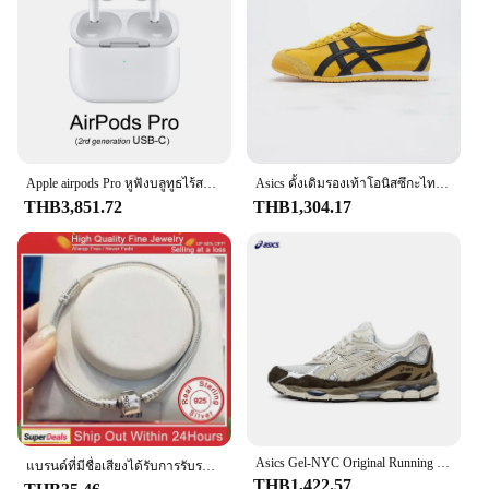
Apple airpods Pro หูฟังบลูทูธไร้สายของแท้รุ่น2ND พร้อมระบบลดเสียงรบกวนแบบแอกทีฟ Magsafe
Asics ดั้งเดิมรองเท้าโอนิสซึกะไทเกอร์เม็กซิกัน66, รองเท้าพื้นแบนระบายอากาศได้สำหรับผู้หญิงผู้ชายรองเท้าผ้าใบพร้อมเบาะเชือกรองเท้า
THB3,851.72
THB1,304.17
Asics Gel-NYC Original Running Shoes Men and Women Breathable 2024 New Shoes
แบรนด์ที่มีชื่อเสียงได้รับการรับรองต้นฉบับ925เงินสเตอร์ลิงสร้อยข้อมือสำหรับผู้หญิง DIY เสน่ห์ลูกปัดเชื่อมโยงงูโซ่เครื่องประดับข้อมือคลาสสิก
THB1,422.57