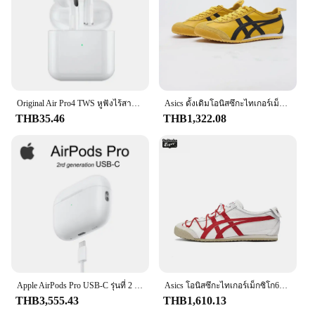
and exotic destination. Whether you're looking to
add a touch of elegance to your daily routine or
seeking the perfect gift for a loved one, these
perfumes are designed to delight and impress.
**Versatile and Luxurious Gifting**
The Origin Import Perfum sets are not just about
personal indulgence; they are also the epitome of
Original Air Pro4 TWS หูฟังไร้สายบลูทูธหูฟังกีฬาหูฟัง Dual In Ear Mini ชุดหูฟังพร้อมไมโครโฟนอุปกรณ์เสริมโทรศัพท์
Asics ดั้งเดิมโอนิสซึกะไทเกอร์เม็กซิกัน66, เชือกรองเท้าเสือ Onitsuka ผู้หญิงผู้ชายรองเท้าผ้าใบ unisex
luxury gifting. The sophisticated packaging and the
THB35.46
THB1,322.08
variety of scents within each set make them perfect
for any occasion. Whether it's a birthday,
anniversary, or a special gesture to show
appreciation, these perfumes are sure to make a
lasting impression. The wholesale pricing available
for vendors and suppliers makes it an attractive
option for those looking to elevate their gifting
options.
**Elegant and Versatile Design**
Each set in the Origin Import Perfum collection is a
testament to elegance and versatility. The design
Apple AirPods Pro USB‐C รุ่นที่ 2 พร้อม MagSafe Active Noise Canceling หูฟังบลูทูธไร้สายของแท้ของแท้
Asics โอนิสซึกะไทเกอร์เม็กซิโก66รองเท้าผ้าใบสีแดงน้ำหนักเบาสำหรับผู้ชายผู้หญิงคลาสสิกต่ำ
and style of the perfumes are as captivating as the
THB3,555.43
THB1,610.13