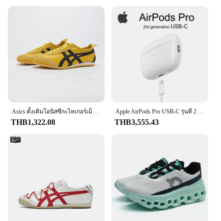
friendly roll-ons to larger bottles, ensuring you can
carry your favorite scent with you wherever you go.
The sets available offer a selection of fragrances,
allowing you to explore and find your perfect
match.
**Quality and Reliability**
As a trusted vendor and supplier, we understand the
importance of quality and reliability. Each bottle of
Origin Import Perfum is meticulously crafted to
ensure a consistent and long-lasting scent. The
perfumes are designed to cater to a wide audience,
Asics ดั้งเดิมโอนิสซึกะไทเกอร์เม็กซิกัน66, เชือกรองเท้าเสือ Onitsuka ผู้หญิงผู้ชายรองเท้าผ้าใบ unisex
Apple AirPods Pro USB‐C รุ่นที่ 2 พร้อม MagSafe Active Noise Canceling หูฟังบลูทูธไร้สายของแท้ของแท้
making them a popular choice among vendors and
THB1,322.08
THB3,555.43
suppliers. With a focus on customer satisfaction, we
aim to provide the best perfume sets for sale,
ensuring that every bottle brings joy and a touch of
elegance to its wearer.