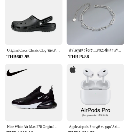
Original Crocs Classic Clog รองเท้าแตะลําลอง Unisex Closed-Toe Slip-Ons กลางแจ้งผู้ชายรองเท้าชายหาดระบายอากาศ
กำไลรูปหัวใจเงินแท้925ชิ้นสำหรับย้อนยุคสำหรับผู้หญิงกำไลข้อมือสวยๆเซอร์คอนอเนกประสงค์สไตล์เกาหลีของขวัญเครื่องประดับสำหรับงานเลี้ยงของแท้
THB602.95
THB25.88
Nike White Air Max 270 Original Low Top Casual Running Shock Absorbing รองเท้าผ้าใบกันลื่นสําหรับผู้ชายและผู้หญิง
Apple airpods Pro หูฟังบลูทูธไร้สายของแท้รุ่น2ND พร้อมระบบลดเสียงรบกวนแบบแอกทีฟ Magsafe