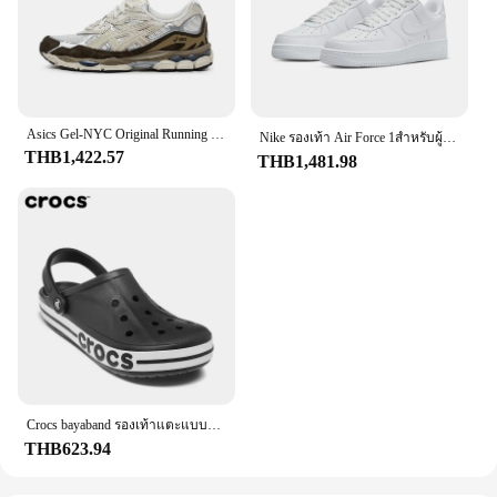
Asics Gel-NYC Original Running Shoes Men and Women Breathable 2024 New Shoes
Nike รองเท้า Air Force 1สำหรับผู้หญิงและผู้ชาย, รองเท้ากีฬากลางแจ้ง Af1ลำลองคลาสสิก
THB1,422.57
THB1,481.98
Crocs bayaband รองเท้าแตะแบบสวมสำหรับผู้ชายและผู้หญิง, รองเท้าชายระบายอากาศผู้ชายแบบปิดนิ้วเท้าแบบดั้งเดิม
THB623.94