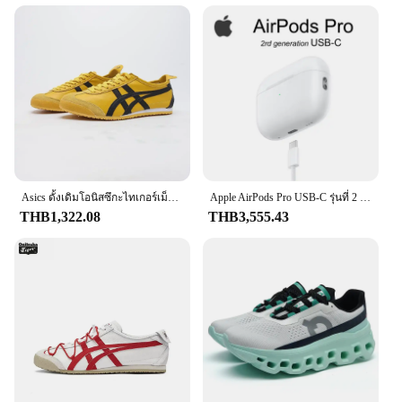
aesthetic that complements any decor. The elegant
shape and sophisticated design make these
perfumes not only functional but also a statement
piece for any room or setting.
### Versatile Usage and Gifting
Whether you're looking to enhance your personal
fragrance collection or searching for the perfect
gift, the Origin Import Perfum sets cater to a wide
range of needs. The perfumes are versatile, suitable
for both men and women, and can be used in
various scenarios, from casual outings to formal
Asics ดั้งเดิมโอนิสซึกะไทเกอร์เม็กซิกัน66, เชือกรองเท้าเสือ Onitsuka ผู้หญิงผู้ชายรองเท้าผ้าใบ unisex
Apple AirPods Pro USB‐C รุ่นที่ 2 พร้อม MagSafe Active Noise Canceling หูฟังบลูทูธไร้สายของแท้ของแท้
events. The packaging options, including sets and
THB1,322.08
THB3,555.43
individual bottles, make it easy to choose the right
quantity for personal use or to share with friends
and family.
### Long-lasting Fragrance Retention
One of the standout features of the Origin Import
Perfum collection is its ability to retain fragrance
for an extended period. The perfumes are
formulated to ensure that the scent remains vibrant
and alluring, allowing you to enjoy your favorite