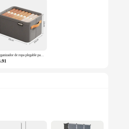
Organizador de ropa plegable para armario, cajón de almacenamiento de ropa, pantalones, juguetes, 1/2/3 piezas
3.91