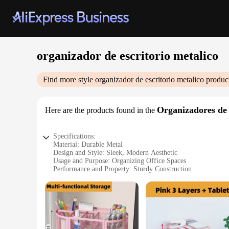
organizador de escritorio metalico
Find more style
organizador de escritorio metalico
product
Organizadores de 
Here are the products found in the
Specifications:
Material: Durable Metal
Design and Style: Sleek, Modern Aesthetic
Usage and Purpose: Organizing Office Spaces
Performance and Property: Sturdy Construction
Typical Adaptive Scenario: Home, Office, Workspace
Shape or Size or Weight or Quantity: Versatile Sets Availabl
Features:
|Wholesale|
**Efficient Space Management**