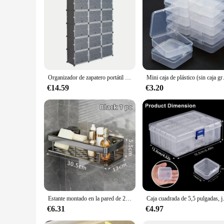
Organizador de zapatero portátil de 12 niveles, 72 pares, 36 rejillas, estante de torre, soporte de gabinete de almacenamiento expandible para tacones
Mini caja de plástico (sin caja grande), co
€14.59
€3.20
Estante montado en la pared de 2 niveles, sin taladro, soporte para champú para baño, estante flotante para estanterías de pared, organizador de herrajes para baño y cocina
Caja cuadrada de 5,5 pulgadas, juego de
€6.31
€4.97