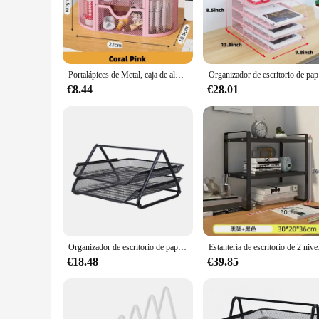
The organizador de escritorio metalico is an essential tool f
the rigors of daily use, ensuring that your office supplies r
**Versatile and Adaptable**
Portalápices de Metal, caja de almacenamiento de papelería Simple creativa, decoración de escritorio, suministros de oficina simples, soporte para bolígrafos para estudiantes
Organizador de 
Whether you're a small business owner looking to maximize eff
metalico is not just a functional piece of office equipment; it
€8.44
€28.01
sized documents to smaller items like pens and paper clips.
**Adaptable for Any Environment**
The metal desk organizer's adaptability extends beyond its de
appearance make it an ideal choice for both personal and prof
professionalism.
Organizador de escritorio de papel A4 para oficina, archivo de documentos, cartas, folletos, bandeja de relleno, estante, soporte de almacenamiento de malla de alambre de Metal
Estantería de escritorio de 2
€18.48
€39.85