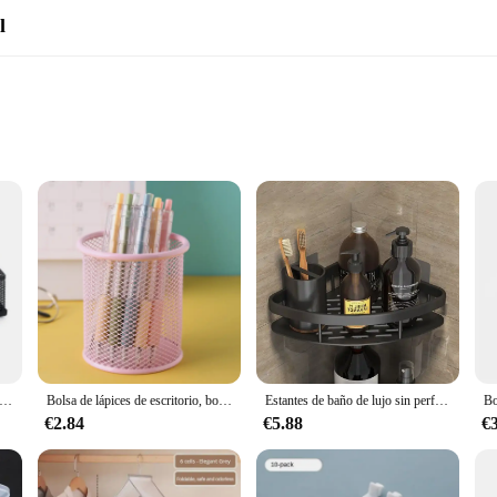
l
or anyone looking to declutter their workspace. Crafted from robust metal, this d
ign not only enhances the aesthetics of your desk but also makes it easy to locat
ce for those who value space-saving solutions.
 with a built-in paper clip holder, which is not only a practical addition but al
ement piece that reflects your professionalism and attention to detail. Whether yo
papelería de escritorio, portalápices de Metal creativo, estante de almacenamiento de archivos de lápices, caja de almacenamiento de 3 cuadrículas, accesorios de oficina
Bolsa de lápices de escritorio, bolsa creativa de malla metálica, diseño hueco, gran capacidad, para estudiantes
Estantes de baño de lujo sin perforación, estante de pared de ducha de aluminio a prueba de óxido, soporte de toalla para champú, organizador de baño, accesorios
€2.84
€5.88
€
ce enthusiast, this desk organizer is tailored to meet your needs. Its sturdy con
 a reliable choice for any setting. With its wholesale availability and the optio
purchases. It's a must-have for anyone who values efficiency and organization in