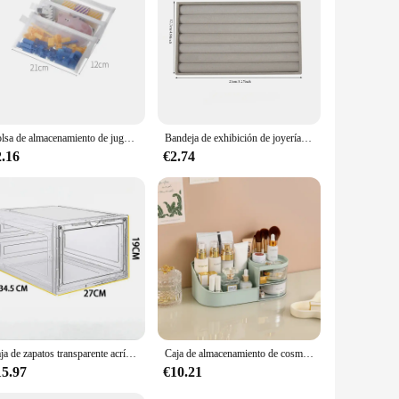
Bolsa de almacenamiento de juguetes para niños, bolsa de subpaquete de rompecabezas de bloques de construcción, caja de almacenamiento de acabado transparente con cremallera de partículas pequeñas
Bandeja de exhibición de joyería de terciopelo de múltiples estilos, caja de almacenamiento de collares, pulseras, pendientes, anillos, broches, organizadores de joyas de cajón, 1pc
2.16
€2.74
Caja de zapatos transparente acrílica, tamaño 48, grande, gruesa, antioxidante, apertura frontal, apertura lateral, caja de zapatos AJ de succión magnética
Caja de almacenamiento de cosméticos de gran capacidad, cajón organizador de maquillaje, joyería, esmalte de uñas, contenedor de maquillaje, caja de almacenamiento de artículos diversos de escritorio
15.97
€10.21