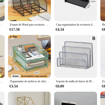
or anyone looking to declutter and streamline their workspace. Crafted from high
emain neatly organized and easily accessible. Its modern design complements any
escritorio de papel A4 para oficina, Archivo de Documentos, carta, libro, folleto, bandeja de llenado, estante portador de malla de alambre de Metal, soporte de almacenamiento
Estante de Metal para escritorio de oficina, caja de almacenamiento de archivos, organizador de papelería
Caja organizadora de escritorio de malla metálica, organizador de papel A4 para oficina, Archivo de Documentos, carta, libro, bolígrafo, folleto, bandeja de llenado, estante portador
iciency or a home office enthusiast, this versatile desk organizer set is perfec
's a statement of professionalism and organization. Available in sets, it's designe
€17.50
€4.34
€
sign. It's suitable for various environments, including home offices, classroom
essional use. The organizador de escritorio metalico is not just a tool for orga
 niveles, estante de almacenamiento de revistas, organizador de archivos de escritorio, soporte de exhibición, suministros para el hogar y la Oficina
Organizador de archivos de oficina, organizador de escritorio de malla metálica con diseño de tres capas, soporte de archivos multifuncional, estante de almacenamiento de papel
Soporte de malla de hierro de Metal negro para escritorio, clasificador de letras de escritorio, organizador de archivos de correo, estante de almacenamiento escolar de oficina, suministros de oficina, 3 capas
€3.54
€0.89
€