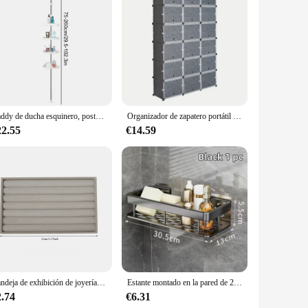
 this sleek metal organizer is not just about looks but also
 it can handle the weight of multiple cables and accessories
umid environments.
Caddy de ducha esquinero, poste de tensión, organizador de ducha interior a prueba de herrumbre con estantes ajustables de 4 niveles para soporte para bañera y baño
Organizador de zapatero portátil de 12 niveles, 72 pares, 36 rejillas, estante de torre, soporte de gabinete de almacenamiento expandible para tacones
 fit any scenario. Its minimalist design complements any
22.55
€14.59
 statement piece that enhances the overall aesthetic of your
nal.
sonal and professional settings. Its robust construction ensures
de escritorio metalico is not just a tool for cable
 workspace.
Bandeja de exhibición de joyería de terciopelo de múltiples estilos, caja de almacenamiento de collares, pulseras, pendientes, anillos, broches, organizadores de joyas de cajón, 1pc
Estante montado en la pared de 2 niveles, sin taladro, soporte para champú para baño, estante flotante para estanterías de pared, organizador de herrajes para baño y cocina
2.74
€6.31