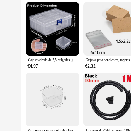
Caja cuadrada de 5,5 pulgadas, juego de 14 piezas, caja de almacenamiento de joyas, pastillas transparentes desmontables, pintura de taladro artesanal, 185g
Tarjetas para pe
€4.97
€2.32
Organizador rectangular de plástico, caja de almacenamiento con compartimentos para oficina, escritorio, bolígrafo incorporado
Protector de Cable en e