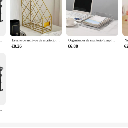
te de 3 capas, de Metal, de entrada ancha, para documentos, cartas, estante de almacenamiento
Estante de archivos de escritorio de Metal de malla, soporte de archivos de hierro forjado Vertical, nivel de apariencia alto, estante de almacenamiento de revistas multifunción
Organizador de escritorio Simple, estante de archivos apilable, estante de papeles, organizador de archivos A4, bandeja de almacenamiento de archivos, minimalismo de hierro, suministros para el hogar y la Oficina
€8.26
€6.88
€
pas de Metal, escritorio de entrada ancha, organizador de cartas y documentos, bandeja de almacenamiento