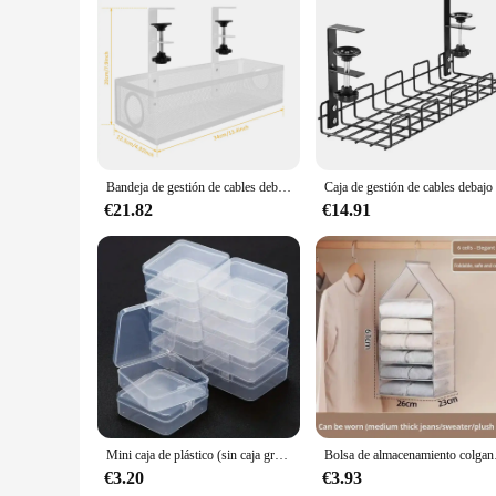
Features:
|Wholesale|Vendors|
**Effortless Cable Management**
The organizador de escritorio metalico is an essential tool f
about functionality. Its compact size and lightweight design m
without bending or breaking. The rust-resistant properties o
**Versatile and Space-Saving**
Bandeja de gestión de cables debajo del escritorio, organizador de cables de escritorio de Metal con retenedor de cables de silicona de 3 orificios, estante de gestión de cables sin taladro
Whether you're a professional looking to streamline your wor
€21.82
€14.91
decor, making it a stylish addition to your desk. The organiz
workspace. Its space-efficient design allows you to maximize
**Reliable and Long-Lasting**
Crafted from high-quality metal, this organizer is built to las
that it can handle the weight of multiple cables and accessori
management; it's a testament to durability and functionality
Mini caja de plástico (sin caja grande), contenedor de almacenamiento cuadrado, caja de exhibición de embalaje a prueba de polvo, embalaje para joyería, cuentas, pendientes
Bolsa de almacenamie
€3.20
€3.93