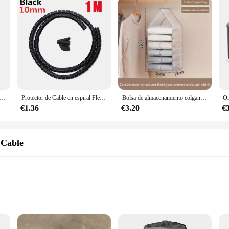
ar de plástico, caja de almacenamiento con compartimentos para oficina, escritorio, bolígrafo incorporado
Protector de Cable en espiral Flexible, organizador de Cable de ordenador, Clip de tubo Protector, herramientas de gestión, 16/10mm, 2M/1M
Bolsa de almacenamiento colgante para armario, organizador para pantalones, calcetines, camisetas, ropa interior, 1 unidad
€1.36
€3.20
€
 Cable
ient Design
ion