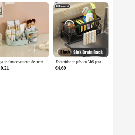
Caja de almacenamiento de cosméticos de gran capacidad, cajón organizador de maquillaje, joyería, esmalte de uñas, contenedor de maquillaje, caja de almacenamiento de artículos diversos de escritorio
Escurridor de plástico AbS para fregadero de cocina, estante de almacenamiento para jabón, esponja, toalla, cesta de filtro, accesorios para el hogar
10.21
€4.69