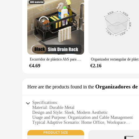
Escurridor de plástico AbS para fregadero de cocina, estante de almacenamiento para jabón, esponja, toalla, cesta de filtro, accesorios para el hogar
Organizador rectangul
€4.69
€2.16
Organizadores de
Here are the products found in the
Specifications:
Material: Durable Metal
Design and Style: Sleek, Modern Aesthetic
Usage and Purpose: Organization and Cable Management
Typical Adaptive Scenario: Home Office, Workspace
Shape or Size or Weight or Quantity: Compact, Space-Effic
Performance and Property: Sturdy, Rust-Resistant Construct