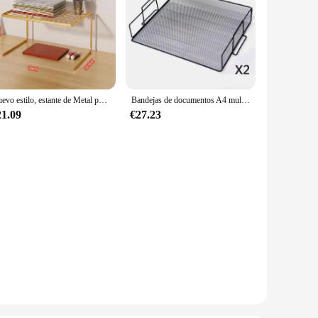
Nuevo estilo, estante de Metal para escritorio, estante de almacenamiento de archivos, mesita de noche, mesa de alféizar de ventana, estantería multicapa, estante de escritorio, escritorio para juegos
Bandejas de documentos A4 multifunción de Metal, soporte de carta de papel de archivo, almacenamiento de papelería, sujetalibros, suministros escolares de oficina, organizador de escritorio
21.09
€27.23