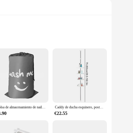
esk organizer is designed to withstand the rigors of daily
e and access your office essentials. The compact size of this
so adds a touch of style to your workspace. The organizador
u're looking to organize pens, pencils, or other office
Bolsa de almacenamiento de nailon para viaje, organizador de ropa sucia lavable a máquina, plegable, con cordón, accesorios de baño
Caddy de ducha esquinero, poste de tensión, organizador de ducha interior a prueba de herrumbre con estantes ajustables de 4 niveles para soporte para bañera y baño
3.90
€22.55
struction ensures that it can withstand the demands of a busy
n to purchase from vendors and suppliers, this desk organizer
 their workspace.