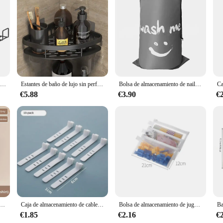
or anyone looking to declutter their workspace. Designed with a modern aesthetic,
ake it an ideal addition to any desk, while its sturdy construction ensures that
f the metal ensure that your organizer remains in pristine condition, even in h
Caja de gestión de cables debajo del escritorio, estante de almacenamiento, organizador de cables, bandeja de cables debajo del escritorio, estante de Metal sin Taladro
Estantes de baño de lujo sin perforación, estante de pared de ducha de aluminio a prueba de óxido, soporte de toalla para champú, organizador de baño, accesorios
Bolsa de almacenamiento de nailon para viaje, organizador de ropa sucia lavable a máquina, plegable, con cordón, accesorios de baño
kspace or a home office enthusiast, this metal organizer is versatile enough to
€5.88
€3.90
€
ador de escritorio metalico is more than just a cable management solution; it's a
 your desk space, ensuring that your work area remains uncluttered and functio
t. It withstands the rigors of daily use, making it a reliable choice for both per
es, providing a sturdy and stable platform for your electronics. The organizador 
, making it a must-have for anyone who values both style and substance in their
nto colgante para armario, organizador para pantalones, calcetines, camisetas, ropa interior, 1 unidad
Caja de almacenamiento de cables de datos de plástico transparente, cable doméstico, cargador de teléfono móvil, Cable de carga, caja de acabado, caja de rejilla dividida
Bolsa de almacenamiento de juguetes para niños, bolsa de subpaquete de rompecabezas de bloques de construcción, caja de almacenamiento de acabado transparente con cremallera de partículas pequeñas
€1.85
€2.16
€