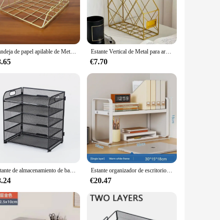
-quality metal, this desk organizer is designed to withstand
 office decor, making it a stylish addition to your workspace.
Bandeja de papel apilable de Metal para escritorio, 1 piezas, bandejas de letras de Metal dorado rosa para archivos, organizador de papel, organizador de escritorio
Estante Vertical de Metal para archivos de escritorio, estante de almacenamiento de estilo nórdico de malla, archivador de hierro forjado de alto nivel de apariencia, para el hogar y la Oficina
t for a variety of scenarios. The organizador de escritorio
d to cater to all your filing and storage needs, from letter-
8.65
€7.70
s, and shared workspaces. Its robust construction and sleek
nizing; it's a testament to your commitment to efficiency and
Estante de almacenamiento de bandeja de 5 niveles con asas, organizador de archivos de escritorio de malla, soporte de papel de Metal, estante de documentos de escritorio para oficina, escuela y hogar
Estante organizador de escritorio, estantería blanca de madera para dormitorio de estudiantes, combinación para el hogar, pequeña escuela, oficina, en capas de hierro forjado
8.24
€20.47