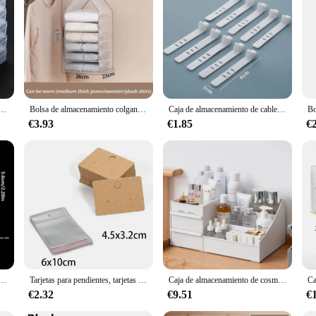
ntenedor de almacenamiento cuadrado, caja de exhibición de embalaje a prueba de polvo, embalaje para joyería, cuentas, pendientes
Bolsa de almacenamiento colgante para armario, organizador para pantalones, calcetines, camisetas, ropa interior, 1 unidad
Caja de almacenamiento de cables de datos de plástico transparente, cable doméstico, cargador de teléfono móvil, Cable de carga, caja de acabado, caja de rejilla dividida
€3.93
€1.85
€
 14 piezas, caja de almacenamiento de joyas, pastillas transparentes desmontables, pintura de taladro artesanal, 185g
Tarjetas para pendientes, tarjetas de exhibición de collar con bolsas de 50 piezas, tarjetas de exhibición de pendientes, bolsas autoselladas de 50 piezas, etiquetas de papel Kraft para joyería DIY
Caja de almacenamiento de cosméticos de gran capacidad, maquillaje, joyería, esmalte de uñas, contenedor, escritorio, extras
€2.32
€9.51
€