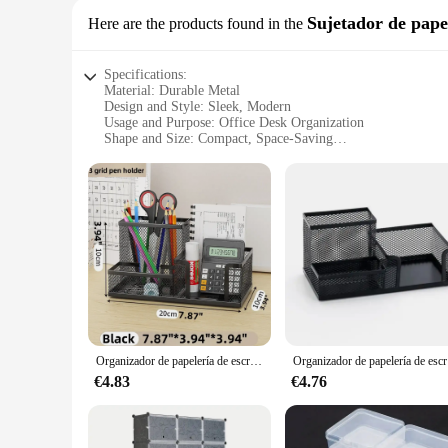
Sujetador de pape
Here are the products found in the
Specifications:
Material: Durable Metal
Design and Style: Sleek, Modern
Usage and Purpose: Office Desk Organization
Shape and Size: Compact, Space-Saving
Performance and Property: Sturdy, Rust-Resistant
Parts and Accessories: Includes Paper Clip Holder
Features:
**Efficient Desk Management**
The organizador de escritorio metalico is an essential tool f
use, ensuring longevity and reliability. Its sleek, modern des
organizer is perfect for small desks, making it an ideal choi
**Versatile and Functional**
The versatility of this desk organizer is unmatched. It comes
de escritorio metalico is more than just a holder; it's a stat
supplies, this organizer is the perfect solution.
Organizador de papelería de escritorio, portalápices de Metal creativo, estante de almacenamiento de archivos de lápices, caja de almacenamiento de 7 cuadrículas, contenedor dividido, acceso a la Oficina
Organizador de 
**For Every Office Scenario**
€4.83
€4.76
Whether you're a busy professional, a student, or a home offi
work environment, while its rust-resistant properties make it
is not only functional but also an excellent choice for bulk 