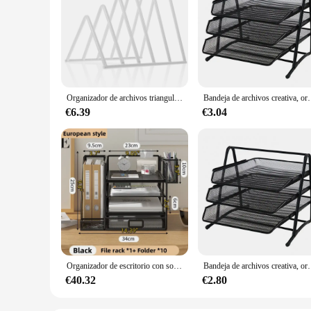
Organizador de archivos triangular, arte del hierro, oficina creativa, libros de escritorio, almacenamiento de revistas, periódico, estantería, portalápices, decoración de escritorio
Bandeja de archivos creativa, organizador de escritorio antioxidan
€6.39
€3.04
Organizador de escritorio con soporte para archivos, bandeja de letras de 4 niveles con cajón deslizante y 1 portalápices, organizador de escritorio de malla metálica
Bandeja de archivos creativa, organizador de escritorio antioxidante, 3 ca
€40.32
€2.80