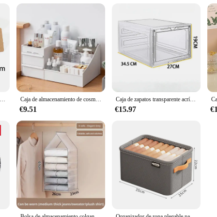
ndientes, tarjetas de exhibición de collar con bolsas de 50 piezas, tarjetas de exhibición de pendientes, bolsas autoselladas de 50 piezas, etiquetas de papel Kraft para joyería DIY
Caja de almacenamiento de cosméticos de gran capacidad, maquillaje, joyería, esmalte de uñas, contenedor, escritorio, extras
Caja de zapatos transparente acrílica, tamaño 48, grande, gruesa, antioxidante, apertura frontal, apertura lateral, caja de zapatos AJ de succión magnética
€9.51
€15.97
€
spiral Flexible, organizador de Cable de ordenador, Clip de tubo Protector, herramientas de gestión, 16/10mm, 2M/1M
Bolsa de almacenamiento colgante para armario, organizador para pantalones, calcetines, camisetas, ropa interior, 1 unidad
Organizador de ropa plegable para armario, cajón de almacenamiento de ropa, pantalones, juguetes, 1/2/3 piezas