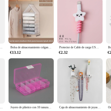
 it's a statement piece that enhances the functionality of your bathroom. Its use
lish addition to your bathroom decor. The rotating feature is not only practica
or for a client, this product is a perfect choice for those seeking a functional 
ar de plástico, caja de almacenamiento con compartimentos para oficina, escritorio, bolígrafo incorporado
Bolsa de almacenamiento colgante para armario, organizador para pantalones, calcetines, camisetas, ropa interior, 1 unidad
Protector de Cable de carga USB en espiral de dibujos animados, enrollador de bobina de silicona para teléfono móvil, Organizador de Cable, accesorios de teléfono, 1 unidad
€13.12
€2.32
€
or de bastoncillos de algodón con cubierta de bambú, caja redonda de acrílico, contenedor de maquillaje
Joyero de plástico con 10 ranuras (ajustable), caja de almacenamiento, organizador de joyería artesanal, cuentas, bricolaje, joyero, Z28
Caja de almacenamiento de joyas de acrílico para el hogar, Organizador de 13 ganchos montado en la pared con soporte de exhibición, estante de exhibición de Joyas