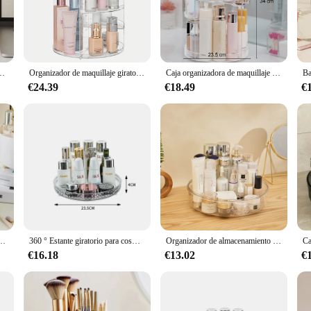
ooking to declutter their bathroom space. This innovative cosmetic organizer is 
ture allows for easy access to your makeup and toiletries, making it a time-savi
 organizer caters to all your storage needs.
r de gran capacidad para baño, portátil, lápiz labial, pincel de maquillaje, portalápices
Organizador de maquillaje giratorio de 360 °, estante giratorio para encimera de baño, soporte para cosméticos, (transparente)
Caja organizadora de maquillaje con rotación de 360 grados, organizador de cosméticos transparente, acrílico desmontable multifunción
 compromise on functionality. Its sleek and modern design ensures that it fits 
€24.39
€18.49
€
the use of your space. Whether you're looking to organize your lipsticks, brushes
 reach.
t to last. It withstands the humidity of the bathroom environment, ensuring tha
e condition over time. This organizer is not just a practical addition to your ba
e 360 °, organizador portátil de escritorio para cosméticos, lápiz labial, cejas, sombra de ojos, soporte para brochas
360 ° Estante giratorio para cosméticos de escritorio, estante de baño de gran capacidad para Perfume, aromaterapia, producto para el cuidado de la piel, organizador de almacenamiento
Organizador de almacenamiento giratorio de maquillaje transparente, Acrílico
€16.18
€13.02
€