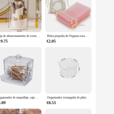
Caja de almacenamiento de cosméticos giratoria 360, organizador de escritorio de maquillaje transparente a prueba de polvo, gran capacidad, estante de baño para estudiantes, estuche para bolígrafos
Bolsa pequeña de Organza rosa con cordón para joyería, embalaje para envolver pendientes, organizador de negocios de boda, 50 unidades
19.75
€2.05
Organizador de maquillaje, caja de almacenamiento de cosméticos, organizador de hisopo de algodón, caja de almohadilla de algodón, caja de plástico transparente con tapa a prueba de polvo
Organizador rectangular de plástico, caja de almacenamiento con compartimentos para oficina, escritorio, bolígrafo incorporado
2.09
€0.53