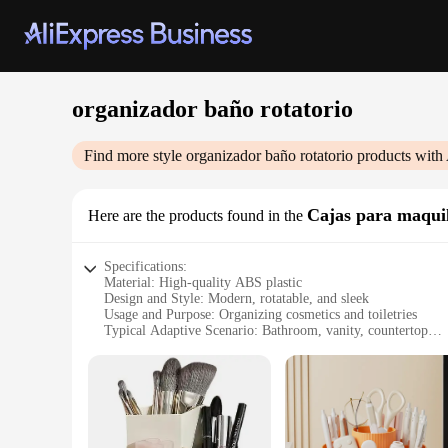
organizador baño rotatorio
Find more style
organizador baño rotatorio
products with 
Cajas para maquil
Here are the products found in the
Specifications:
Material: High-quality ABS plastic
Design and Style: Modern, rotatable, and sleek
Usage and Purpose: Organizing cosmetics and toiletries
Typical Adaptive Scenario: Bathroom, vanity, countertop
Shape or Size: Compact and space-saving
Performance and Property: Durable and easy to clean
Features:
|Wholesale|Vendors|
**Efficient Organization for Your Bathroom Essentials**