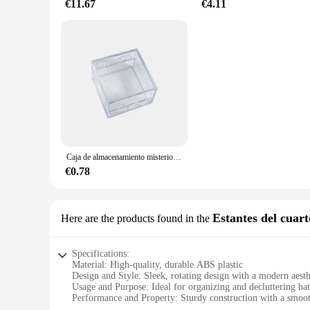
€11.67
€4.11
Caja de almacenamiento misteriosa transparente, organizador, bolsa de almacenamiento, llavero, BILLETERA, bolsa de muñeca, organizador grueso
€0.78
Estantes del cuar
Here are the products found in the
Specifications:
Material: High-quality, durable ABS plastic
Design and Style: Sleek, rotating design with a modern aesth
Usage and Purpose: Ideal for organizing and decluttering b
Performance and Property: Sturdy construction with a smoo
Shape or Size or Weight or Quantity: Compact and lightweigh