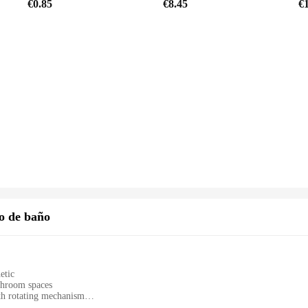
€0.85
€8.45
€
to de baño
etic
athroom spaces
th rotating mechanism
t, with a generous storage capacity