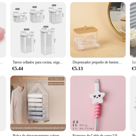
their bathroom organization
organization. Its rotating feature allows for easy access to items stored in the 
amlessly integrates with any bathroom decor, making it a stylish addition to yo
ut taking up too much space.
ooking to offer a practical solution to your customers, the organizador baño rot
 cordón para joyería, embalaje para envolver pendientes, organizador de negocios de boda, 50 unidades
Tarros sellados para cocina, organizador de almacenamiento de granos, tanque grande de plástico a prueba de humedad, juego de tarros de condimentos para el hogar
Dispensador pequeño de bastoncillos de algodón, soporte de plástico para palillos de oreja, contenedor de almacenamiento de palillos de dientes cuadrados, encimera decorativa para Baño
e option for those looking to upgrade their bathroom's functionality. The rotatin
simplify their daily routine.
€5.44
€5.13
€
r is built to last. Its robust construction ensures that it can withstand the hu
provide effortless operation, ensuring that the organizer remains a reliable a
 to offer a reliable product to your customers, the organizador baño rotatorio i
ar de plástico, caja de almacenamiento con compartimentos para oficina, escritorio, bolígrafo incorporado
Bolsa de almacenamiento colgante para armario, organizador para pantalones, calcetines, camisetas, ropa interior, 1 unidad
Protector de Cable de carga USB en espiral de dibujos animados, enrollador de bobina de silicona para teléfono móvil, Organizador de Cable, accesorios de teléfono, 1 unidad