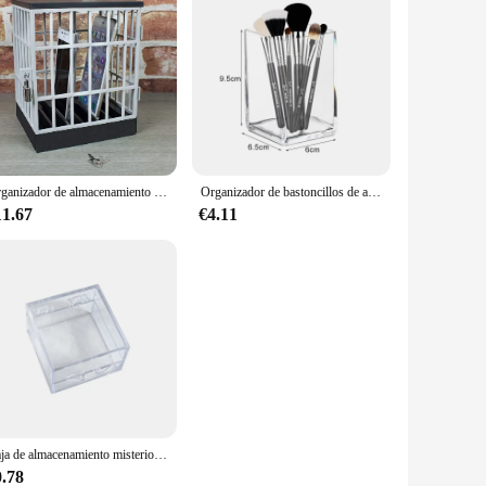
Organizador de almacenamiento de dispositivos de oficina de mesa, Organizador de cosméticos, teléfono móvil, bloqueo de prisión celular, teléfono inteligente seguro para el hogar
Organizador de bastoncillos de algodón con cubierta de bambú, caja redonda de acrílico, contenedor de maquillaje
11.67
€4.11
Caja de almacenamiento misteriosa transparente, organizador, bolsa de almacenamiento, llavero, BILLETERA, bolsa de muñeca, organizador grueso
0.78