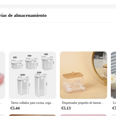
erías de almacenamiento
ng Design
Surface
 any bathroom, designed to maximize space and minimize clutter. Its rotating fea
e space. The sleek, modern design complements any bathroom decor, while the st
so highly functional. The rotating feature is not only convenient but also ensures
 cordón para joyería, embalaje para envolver pendientes, organizador de negocios de boda, 50 unidades
Tarros sellados para cocina, organizador de almacenamiento de granos, tanque grande de plástico a prueba de humedad, juego de tarros de condimentos para el hogar
Dispensador pequeño de bastoncillos de algodón, soporte de plástico para palillos de oreja, contenedor de almacenamiento de palillos de dientes cuadrados, encimera decorativa para Baño
t an ideal choice for a bathroom environment, where moisture is a common occur
y bathroom setup.
€5.44
€5.13
€