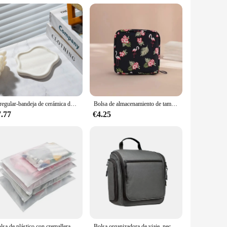
shelves, ensuring that everything from toiletries to towels is
ur space. Its compact size doesn't compromise on storage
atorio is a versatile product. Its design is not only
Lrregular-bandeja de cerámica de tamaño pequeño para exhibición de Joyas, soporte de escritorio para anillos, collares, pendientes, organizador, adorno de almacenamiento, 1 unidad
Bolsa de almacenamiento de tampones sanitarios para mujer, organizador impermeable portátil con patrón de dibujos animados
g feature allows for easy access to items stored on the
7.77
€4.25
midity and moisture typically found in bathroom
ddition to your bathroom for years to come. Whether you're a
s a reliable choice.
Bolsa de plástico con cremallera repetible, bolsa de almacenamiento de viaje para cosméticos, organizador de zapatos, organizador de almacenamiento de tela impermeable, 5 uds.
Bolsa organizadora de viaje, neceser colgante de maquillaje de gran capacidad, estuche de aseo