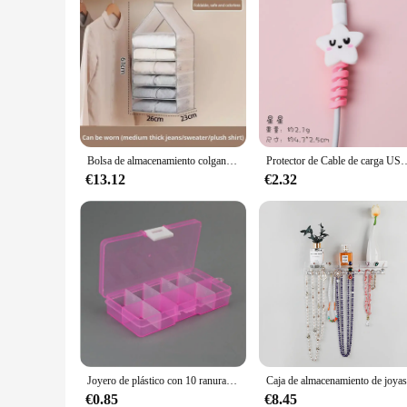
Bolsa de almacenamiento colgante para armario, organizador para pantalones, calcetines, camisetas, ropa interior, 1 unidad
Protector de Cable de carga USB en espiral de dibujos animados, enrollador de bobina de silicona par
€13.12
€2.32
Joyero de plástico con 10 ranuras (ajustable), caja de almacenamiento, organizador de joyería artesanal, cuentas, bricolaje, joyero, Z28
€0.85
€8.45