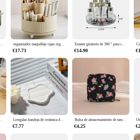
zadora de maquillaje giratoria 360, soporte redondo para almacenamiento de cosméticos para joyería, estante giratorio para especias y Perfume para baño y cocina
organizador maquillaje cajas organizadoras organizador de maquillaje, caja de cosméticos, soporte giratorio para bolígrafos, organizador de baño, cajas organizadoras de plástico, organizador de acrílico, almacenamiento
Estante giratorio de 360 ° para cosméticos, estantería de baño de gran capacidad para Perfume, aromaterapia, organizador de productos para el cuidado de la piel
€17.73
€14.90
€
ástico para palillos de oreja, contenedor de almacenamiento de palillos de dientes cuadrados, encimera decorativa para Baño
Lrregular-bandeja de cerámica de tamaño pequeño para exhibición de Joyas, soporte de escritorio para anillos, collares, pendientes, organizador, adorno de almacenamiento, 1 unidad
Bolsa de almacenamiento de tampones sanitarios para mujer, organizador impermeable portátil con patrón de dibujos animados
€7.77
€4.25
€