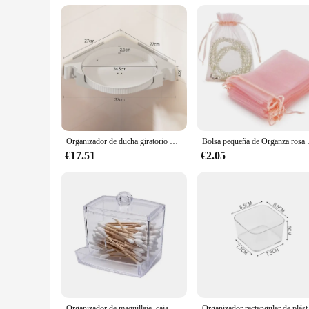
Applicable People: Suitable for anyone looking to optimize 
Features:
|Wholesale|Vendors|
**Effortless Organization**
The organizador baño rotatorio is a game-changer in bathroom 
within reach. The sleek design of this bathroom organizer se
capacity, providing ample room for all your essentials witho
**Versatile and Convenient**
Whether you're a homeowner looking to declutter or a vendor l
Organizador de ducha giratorio de 360 °, estante giratorio para baño, organizador de almacenamiento de cocina, accesorios de baño
Bolsa pequeña de Organza rosa con
functional but also visually appealing, making it an attractiv
shelves, making it a convenient choice for anyone looking to 
€17.51
€2.05
**Durable and Reliable**
Crafted from high-quality ABS plastic, this bathroom organize
environments. The smooth rotating mechanism is designed to 
homeowner looking for a durable solution or a vendor looking
Organizador de maquillaje, caja de almacenamiento de cosméticos, organizador de hisopo de algodón, caja de almohadilla de algodón, caja de plástico transparente con tapa a prueba de polvo
Organizador rectangul