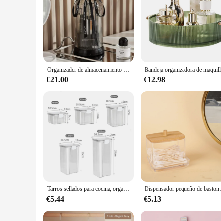
Organizador de almacenamiento de cosméticos de escritorio para maquillaje giratorio 360, gran capacidad para baño, lápiz labial portátil, soporte para bolígrafo y pincel de maquillaje
Bandeja organi
€21.00
€12.98
Tarros sellados para cocina, organizador de almacenamiento de granos, tanque grande de plástico a prueba de humedad, juego de tarros de condimentos para el hogar
Dispensador pequeño de bastoncillos de algodón, soporte de pl
€5.44
€5.13