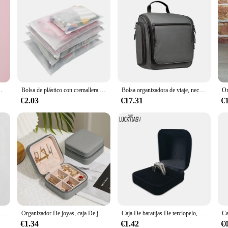
a teléfono móvil, Organizador de Cable, accesorios de teléfono, 1 unidad
Bolsa de plástico con cremallera repetible, bolsa de almacenamiento de viaje para cosméticos, organizador de zapatos, organizador de almacenamiento de tela impermeable, 5 uds.
Bolsa organizadora de viaje, neceser colgante de maquillaje de gran capacidad, estuche de aseo
€2.03
€17.31
€
Caja de almacenamiento de joyas de acrílico para el hogar, Organizador de 13 ganchos montado en la pared con soporte de exhibición, estante de exhibición de Joyas
Organizador De joyas, caja De joyería De viaje, caja De joyería portátil, almacenamiento De cuero, Joyeros Organizador De Joyas
Caja De baratijas De terciopelo, Organizador De Joyas, caja De anillos dobles, caja De regalo De boda, Joyeros
€1.34
€1.42
€