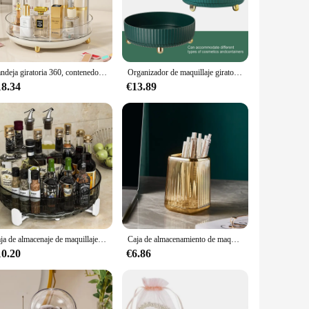
not just a storage solution; it's a statement piece that adds
ng addition to your daily routine. Whether you're a
Bandeja giratoria 360, contenedores de almacenamiento de cocina para tarro de especias, bandeja para aperitivos y alimentos, caja de almacenamiento para el baño, organizador de cosméticos antideslizante
Organizador de maquillaje giratorio 360, organizador de cosméticos de gran capacidad, transparente, multicapa, caja organizadora de maquillaje, estante de escritorio para el hogar
seamlessly into any bathroom decor. The rotatable feature is
18.34
€13.89
, or skincare products, this organizer has ample
t your cosmetics and toiletries remain safe and dry. The
throom; it's an investment in both organization and style.
Caja de almacenaje de maquillaje acrílica giratoria, organizador de escritorio de lujo para baño, cocina, estante de almacenamiento de cosméticos
Caja de almacenamiento de maquillaje giratoria 360, organizador de gran capacidad para baño, portátil, lápiz labial, pincel de maquillaje, portalápices
10.20
€6.86