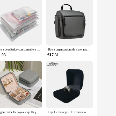
r-friendly design makes it accessible to all, whether you're
l but also adds a touch of elegance to your bathroom.
yet stylish storage solution.
Bolsa de plástico con cremallera repetible, bolsa de almacenamiento de viaje para cosméticos, organizador de zapatos, organizador de almacenamiento de tela impermeable, 5 uds.
Bolsa organizadora de viaje, neceser colgante de maquillaje de gran capacidad, estuche de aseo
2.03
€17.31
Organizador De joyas, caja De joyería De viaje, caja De joyería portátil, almacenamiento De cuero, Joyeros Organizador De Joyas
Caja De baratijas De terciopelo, Organizador De Joyas, caja De anillos dobles, caja De regalo De boda, Joyeros