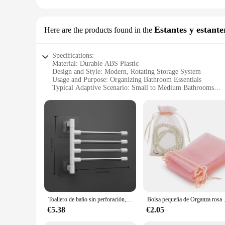
Estantes y estant
Here are the products found in the
Specifications:
Material: Durable ABS Plastic
Design and Style: Modern, Rotating Storage System
Usage and Purpose: Organizing Bathroom Essentials
Typical Adaptive Scenario: Small to Medium Bathrooms
Shape or Size or Weight or Quantity: Compact, Space-Savi
Performance and Property: Easy-to-Clean, Water-Resistant 
Features:
|Wholesale|Vendors|
**Efficient Space Management**
The organizador baño rotatorio is a revolutionary addition to
making it a practical solution for those with limited storag
longevity.
**Versatile and Functional**
This storage system is not just aesthetically pleasing; it's al
Toallero de baño sin perforación, almacenamiento giratorio para colgar en la pared, organizador multicapa, varilla colgante plegable versátil y elegante
Bolsa pequeña de Organza rosa con
toiletries or cosmetics. The water-resistant surface makes i
to move and reposition, making it a versatile addition to an
€5.38
€2.05
**Adaptable and User-Friendly**