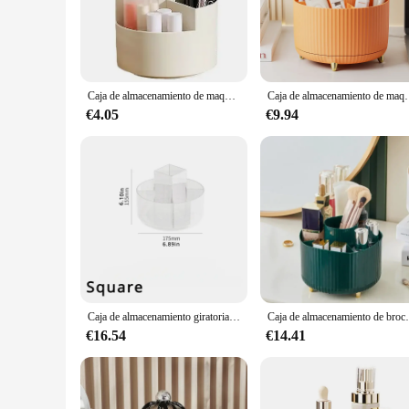
The organizador baño rotatorio is a game-changer for anyone l
a touch of modern elegance to your vanity. The rotatable fea
professional makeup artist or a casual beauty enthusiast, this
**Versatile and Space-Saving Design**
Caja de almacenamiento de maquillaje giratoria 360, organizador de gran capacidad para baño, portátil, lápiz labial, pincel de maquillaje, portalápices
Caja de almacenamiento de maquillaje giratoria 360, organizado
Designed with a compact size, this cosmetic organizer doesn't
€4.05
€9.94
not just a gimmick; it's a practical solution that maximizes 
compartments to keep everything neatly arranged and within
**Durable and Easy to Clean**
Crafted from high-quality ABS plastic, this organizer is buil
smooth surface makes it easy to clean, maintaining its pristin
Caja de almacenamiento giratoria para cosméticos, estante de almacenamiento plano transparente acrílico para maquillaje, tocador de escritorio, 2024
Caja de almacenamiento de brochas de maquillaje giratoria d
€16.54
€14.41