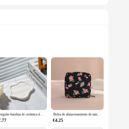
ture allows for easy access to items stored on its shelves,
urdy ABS plastic construction ensures durability and
 that items are easily accessible, whether you're reaching for
Lrregular-bandeja de cerámica de tamaño pequeño para exhibición de Joyas, soporte de escritorio para anillos, collares, pendientes, organizador, adorno de almacenamiento, 1 unidad
Bolsa de almacenamiento de tampones sanitarios para mujer, organizador impermeable portátil con patrón de dibujos animados
rence. Its compact size and lightweight design make it easy
7.77
€4.25