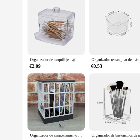
The organizador baño rotatorio is not just a storage solution;
looking to organize your bathroom essentials or seeking a sty
Whether you're looking to organize your bathroom for yourself 
Organizador de maquillaje, caja de almacenamiento de cosméticos, organizador de hisopo de algodón, caja de almohadilla de algodón, caja de plástico transparente con tapa a prueba de polvo
Organizador rectangul
€2.09
€0.53
Organizador de almacenamiento de dispositivos de oficina de mesa, Organizador de cosméticos, teléfono móvil, bloqueo de prisión celular, teléfono inteligente seguro para el hogar
Organizad