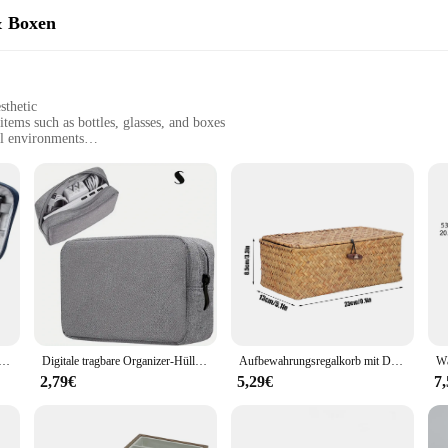
& Boxen
sthetic
tems such as bottles, glasses, and boxes
il environments
sizes to accommodate various storage needs
-lasting use and easy maintenance
ned to help you declutter and organize your space. Its modern design and minima
her you're looking to store bottles, glasses, or boxes, this organizer set caters 
mization to fit your specific storage requirements. The set's various sizes cater
weight yet sturdy construction makes it easy to move and rearrange as needed, en
wasserdicht, digital, elektronisch, Organizer, tragbar, USB, Datenleitung, Ladegerät, Stecker, Aufbewahrungstasche, Reise-Kabel-Organizer
Digitale tragbare Organizer-Hülle für Kopfhörer, Reiseschrank, Aufbewahrungstasche, Reißverschluss, Zubehör, Ladegerät, Datenkabel, USB-Tasche
Aufbewahrungsregalkorb mit Deckel, rechteckig, handgefertigt, Seegras, Rattan, gewebt, Make-up-Organizer, Mehrzweckbehälter, natürliche Box für
 excellent choice for wholesale and retail vendors. Its sleek design and practic
king it a convenient option for both storage and display purposes. Whether you'r
2,79€
5,29€
7
sell, this organisor schmimke set is a smart choice.