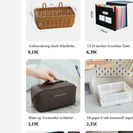
Aufbewahrung skorb Wandbehang gewebte Korb Küche Gemüse Organ zier Kleinigkeiten Veranstalter Blume Pflanze Topf Lagerung Wohnkultur
13/24 taschen Accordian Datei Ordner Ausbau Datei Veranstalter Einreichung Box Bunten Papi
9,19€
6,39€
Make-up Veranstalter weibliche Toiletten artikel Kit Tasche Make-up Fall Aufbewahrung beutel Luxus Lady Box, Kosmetik tasche, Organizer Tasche für Reise Zipp
3,19€
2,35€