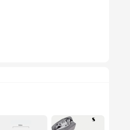
e, these storage containers are not only durable but also
y decor, adding a touch of elegance to your storage needs.
o solution.
all items or a larger container for bulkier objects, the
 The organisor schmimke is not just a storage solution; it's
e storage solutions highly competitive, allowing you to
ner in your business, ensuring that your customers receive the