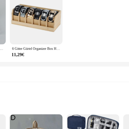
ned to keep your space tidy and organized. Made from high-quality polypropylen
modern, minimalist design of the organisor schmimke blends seamlessly with an
ting materials, or kitchen essentials, the organisor schmimke sets are your go-t
aptable to various storage scenarios. Whether you need a compact solution for sm
ion ensures that your items are securely stored, preventing damage or spillage.
re 3-36 Grids Fach Kunststoff Lagerung Box Schmuck Ohrring Perle Schraube Halter Fall Display Organizer Container
6 Gitter Gürtel Organizer Box Holz gürtel Lagerung Organizer und Display sparen Platz Gürtel Rack für Männer Frauen Schrank und Schublade
11,29€
excellent addition to your product offerings. The wholesale discounts make thes
rdable price. The organisor schmimke is not just a storage solution; it's a part
s Items
onments
ight with Ample Storage Capacity