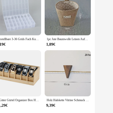
Einstellbare 3-36 Grids Fach Kunststoff Lagerung Box Schmuck Ohrring Perle Schraube Halter Fall Display Organizer Container
1pc Jute Baumwolle Leinen Aufbewahrung tasche Home Hänge tasche kleine Sack Kleinigkeiten Veranstalter kosmetische Aufbewahrung körbe Box
,19€
1,89€
6 Gitter Gürtel Organizer Box Holz gürtel Lagerung Organizer und Display sparen Platz Gürtel Rack für Männer Frauen Schrank und Schublade
Holz Halskette Vitrine Schmuck Display Organizer Halter Rack Ständer Metall hängende Ohrring Racks an der Wand für Armband Fall Requisiten
1,29€
9,39€