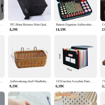
r keeping your belongings neatly organized and easily accessible. Designed with 
size and lightweight design make it perfect for small spaces, such as apartmen
es, this bag is up to the task.
schmimke storage bag is built to last. Its sturdy construction ensures that your 
izer-Hülle für Kopfhörer, Reiseschrank, Aufbewahrungstasche, Reißverschluss, Zubehör, Ladegerät, Datenkabel, USB-Tasche
1PC-Mann Business Hohe Qualität Frauen Make-Up Taschen Reise Kosmetik Tasche Toilettenartikel Organizer Wasserdichte Lagerung Neceser Hängen Fledermaus
Batterie-Organizer-Aufbewahrungsbox mit Tester-Checker, Tasche für 220+ Batterien, passend für AA AAA AAAA 9V C D Lithium 3V LR44
 practical but also sustainable, making it a responsible choice for environmental
4,29€
14,19€
2
 be used in various scenarios. It's ideal for storing clothes, toys, office suppli
ther, making it a convenient addition to your daily routine. The bag's design is 
ution for organizing your life.
tzige Kleidung, Kleidungsorganisator, Yoga-Aufbewahrungskorb, Heimsortiment, Box, Wäscheboxen
Aufbewahrung skorb Wandbehang gewebte Korb Küche Gemüse Organ zier Kleinigkeiten Veranstalter Blume Pflanze Topf Lagerung Wohnkultur
13/24 taschen Accordian Datei Ordner Ausbau Datei Veranstalter Einreichung Box Bunten Papier/Rechnung/Empfang/Dokument Halter Tasche a4
9,19€
6,39€
3