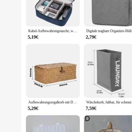
The organisor schmimke storage bag is a versatile solution fo
but also a stylish addition to your home decor. Its compact 
looking to declutter your closet or organize your office suppli
**Durable and Eco-Friendly**
Crafted from high-quality, eco-friendly fabric, the organisor 
Kabel-Aufbewahrungstasche, wasserdicht, digital, elektronisch, Organizer, tragbar, USB, Datenleitung, Ladegerät, Stecker, Aufbewahrungstasche, Reise-Kabel-Organizer
Digitale tragbare Organ
that it can withstand daily use. The bag's design is not only
5,19€
2,79€
**Versatile and Convenient**
The organisor schmimke storage bag is a versatile tool that can
you to easily transport your belongings from one place to ano
that it complements any decor while providing a practical sol
Aufbewahrungsregalkorb mit Deckel, rechteckig, handgefertigt, Seegras, Rattan, gewebt, Make-up-Organizer, Mehrzweckbehälter, natürliche Box für
Wäschekorb, faltbar, für schmu
5,29€
7,59€