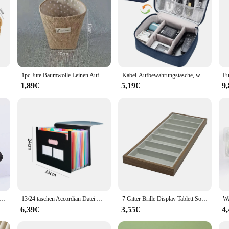
 solution designed to help declutter your space while maintaining an organise
able but also lightweight, making it easy to move around and store in various l
.
le. Its compact size and lightweight construction make it an ideal choice for ma
lows you to store a variety of items, from office supplies to kitchen utensils, wi
g skorb Wandbehang gewebte Korb Küche Gemüse Organ zier Kleinigkeiten Veranstalter Blume Pflanze Topf Lagerung Wohnkultur
1pc Jute Baumwolle Leinen Aufbewahrung tasche Home Hänge tasche kleine Sack Kleinigkeiten Veranstalter kosmetische Aufbewahrung körbe Box
Kabel-Aufbewahrungstasche, wasserdicht, digital, elektronisch, Organizer, tragbar, USB, Datenleitung, Ladegerät, Stecker, Aufbewahrungstasche, Reise-Kabel-Organizer
ny home, office, or retail setting.
1,89€
5,19€
9
so a valuable asset for vendors and suppliers looking to streamline their invento
nised and efficient workspace. The organisor schmimke's robust design ensures th
try.
iness Hohe Qualität Frauen Make-Up Taschen Reise Kosmetik Tasche Toilettenartikel Organizer Wasserdichte Lagerung Neceser Hängen Fledermaus
13/24 taschen Accordian Datei Ordner Ausbau Datei Veranstalter Einreichung Box Bunten Papier/Rechnung/Empfang/Dokument Halter Tasche a4
7 Gitter Brille Display Tablett Sonnenbrille Halskette Rack Organizer Stand halter Aufbewahrung sbox für Verkaufs theke nach Hause
6,39€
3,55€
4