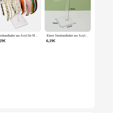
Stirnbandhalter aus Acryl für Mädchen, Haarschmuck-Organizer, transparenter Ständer für Krawatten, Präsentationsständer
Klarer Stirnbandhalter aus Acryl, abnehmbarer Halsketten- und Armbandständer, Haar-Accessoire-Bar, langlebig für Haarband-Organizer
,29€
6,19€