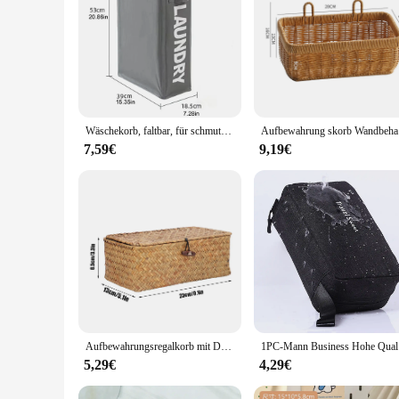
Features:
**Efficient Storage Solutions**
The organisor schmimke Lagerungskorb is a versatile storage
quality polypropylene, this storage organiser is not only dur
any decor, whether it's in your home, office, or retail setting
**Versatile and Space-Saving**
The organisor schmimke is a testament to practicality and sty
closets, or on shelves. The storage basket's ample capacity al
Wäschekorb, faltbar, für schmutzige Kleidung, Kleidungsorganisator, Yoga-Aufbewahrungskorb, Heimsortiment, Box, Wäscheboxen
Aufbewahrun
environments ensures that it is an indispensable addition to a
7,59€
9,19€
**Convenience for Vendors and Suppliers**
This storage organiser is not just for personal use; it is al
affordable option for businesses looking to maintain an orga
reliable choice for professionals in the retail or service indus
Aufbewahrungsregalkorb mit Deckel, rechteckig, handgefertigt, Seegras, Rattan, gewebt, Make-up-Organizer, Mehrzweckbehälter, natürliche Box für
1PC-Mann Bus
5,29€
4,29€