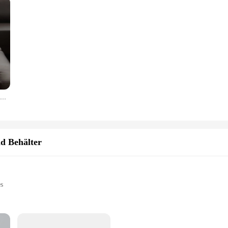
Couch Getränke halter Holz Multifunktions-TV-Fernbedienung Möbel Aufbewahrung tasche Multi,Sofa Armlehne Veranstalter Getränke halter Tablett Lagerung
d Behälter
es
 items
workshop environments
zes to suit different storage needs