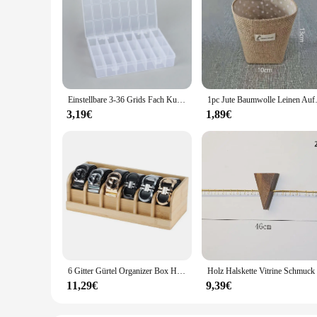
Einstellbare 3-36 Grids Fach Kunststoff Lagerung Box Schmuck Ohrring Perle Schraube Halter Fall Display Organizer Container
1pc Jute Baumwolle Leinen Aufbewah
3,19€
1,89€
6 Gitter Gürtel Organizer Box Holz gürtel Lagerung Organizer und Display sparen Platz Gürtel Rack für Männer Frauen Schrank und Schublade
11,29€
9,39€