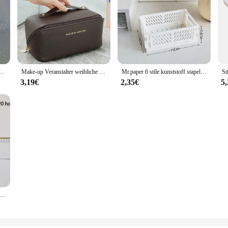
rung tasche Home Hänge tasche kleine Sack Kleinigkeiten Veranstalter kosmetische Aufbewahrung körbe Box
Make-up Veranstalter weibliche Toiletten artikel Kit Tasche Make-up Fall Aufbewahrung beutel Luxus Lady Box, Kosmetik tasche, Organizer Tasche für Reise Zipp
Mr.paper 6 stile kunststoff stapelbar faltbar stationär halter einfach niedlich student büro desktop speicher briefpapier organisator
3,19€
2,35€
5
Holz Halskette Vitrine Schmuck Display Organizer Halter Rack Ständer Metall hängende Ohrring Racks an der Wand für Armband Fall Requisiten