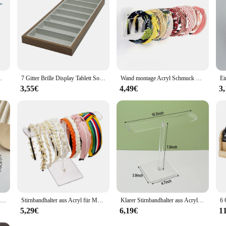
er/Rechnung/Empfang/Dokument Halter Tasche a4
7 Gitter Brille Display Tablett Sonnenbrille Halskette Rack Organizer Stand halter Aufbewahrung sbox für Verkaufs theke nach Hause
Wand montage Acryl Schmuck Display Veranstalter Haarband Display Lager regal einfache Klebe stempel Installation Stirnband Rack
3,55€
4,49€
3
Mr.paper 6 stile kunststoff stapelbar faltbar stationär halter einfach niedlich student büro desktop speicher briefpapier organisator
Stirnbandhalter aus Acryl für Mädchen, Haarschmuck-Organizer, transparenter Ständer für Krawatten, Präsentationsständer
Klarer Stirnbandhalter aus Acryl, abnehmbarer Halsketten- und Armbandständer, Haar-Accessoire-Bar, langlebig für Haarband-Organizer
5,29€
6,19€
1