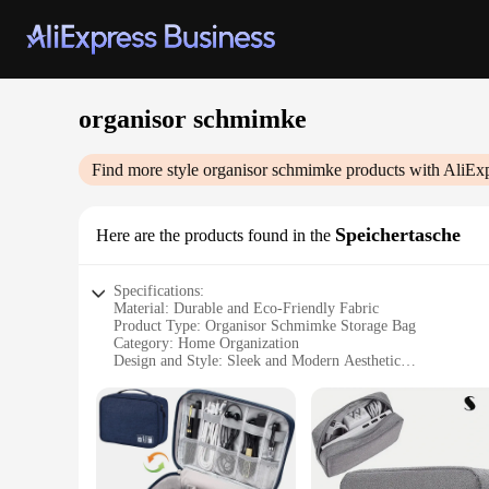
organisor schmimke
Find more style
organisor schmimke
products with AliEx
Speichertasche
Here are the products found in the
Specifications:
Material: Durable and Eco-Friendly Fabric
Product Type: Organisor Schmimke Storage Bag
Category: Home Organization
Design and Style: Sleek and Modern Aesthetic
Usage and Purpose: Versatile Storage Solution
Shape and Size: Compact and Portable
Features:
|Wholesale|Vendors|
**Efficient Storage and Organization**