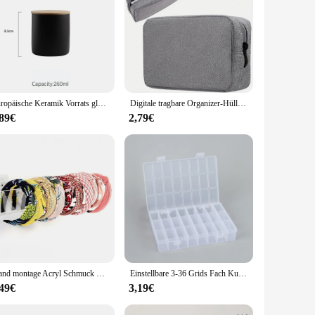
d and aesthetically pleasing environment. Made from high-
ocations. Its sleek and modern design blends seamlessly with
ximising space in tight areas, such as under desks, in
thout taking up excessive space. Its adaptability to different
Europäische Keramik Vorrats glas Kanister minimalist ischen Stil Küche versiegelt Getreide Spender nach Hause Kaffee Tee Zucker behälter Veranstalter
Digitale tragbare Organizer-Hülle für Kopfhörer, Reiseschrank, Aufbewahrungstasche, Reißverschluss, Zubehör, Ladegerät, Datenkabel, USB-Tasche
,89€
2,79€
ry management. Its wholesale and vendor pricing make it an
at it can withstand the rigors of daily use, making it a
Wand montage Acryl Schmuck Display Veranstalter Haarband Display Lager regal einfache Klebe stempel Installation Stirnband Rack
Einstellbare 3-36 Grids Fach Kunststoff Lagerung Box Schmuck Ohrring Perle Schraube Halter Fall Display Organizer Container
,49€
3,19€