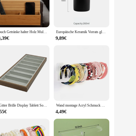
a modern aesthetic, this bag is not just a storage solution
ts or dorm rooms, where space is at a premium. Whether you're
items are securely stored, while the fabric's durability means
Couch Getränke halter Holz Multifunktions-TV-Fernbedienung Möbel Aufbewahrung tasche Multi,Sofa Armlehne Veranstalter Getränke halter Tablett Lagerung
Europäische Keramik Vorrats glas Kanister minimalist ischen Stil Küche versiegelt Getreide Spender nach Hause Kaffee Tee Zucker behälter Veranstalter
ly conscious consumers.
3,39€
9,89€
es, or even as a travel accessory. Its portable nature allows
not only functional but also aesthetically pleasing, ensuring
7 Gitter Brille Display Tablett Sonnenbrille Halskette Rack Organizer Stand halter Aufbewahrung sbox für Verkaufs theke nach Hause
Wand montage Acryl Schmuck Display Veranstalter Haarband Display Lager regal einfache Klebe stempel Installation Stirnband Rack
,55€
4,49€