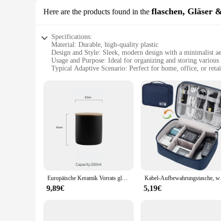
flaschen, Gläser 
Here are the products found in the
Specifications:
Material: Durable, high-quality plastic
Design and Style: Sleek, modern design with a minimalist ae
Usage and Purpose: Ideal for organizing and storing various i
Typical Adaptive Scenario: Perfect for home, office, or reta
Shape or Size or Weight or Quantity: Available in multiple 
Performance and Property: Sturdy construction ensures long
Features:
**Efficient Storage Solution**
The organisor schmimke is a versatile storage solution desig
its robust construction ensures durability and longevity. Whet
**Versatile and Space-Saving**
The organisor schmimke's modular design allows for easy custo
choice for homes, offices, or retail environments. Its light
**Ideal for Wholesale and Retail**
Europäische Keramik Vorrats glas Kanister minimalist ischen Stil Küche versiegelt Getreide Spender nach Hause Kaffee Tee Zucker behälter Veranstalter
Kabel-Aufbewahrungstasche, 
This organisor schmimke set is not only functional but also an
set's modularity allows for easy assembly and disassembly, ma
9,89€
5,19€
your customers or a wholesaler seeking a reliable product to 