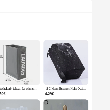
list aesthetic make it a stylish addition to any room, while
to a wide range of storage needs.
 to different storage capacities, making it a practical
suring your space remains organized and clutter-free.
Wäschekorb, faltbar, für schmutzige Kleidung, Kleidungsorganisator, Yoga-Aufbewahrungskorb, Heimsortiment, Box, Wäscheboxen
1PC-Mann Business Hohe Qualität Frauen Make-Up Taschen Reise Kosmetik Tasche Toilettenartikel Organizer Wasserdichte Lagerung Neceser Hängen Fledermaus
ality make it an attractive addition to any product line. The
e a retailer looking to offer a practical storage solution to
,59€
4,29€