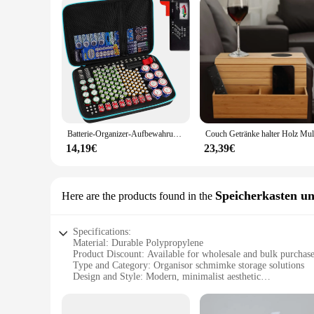
Batterie-Organizer-Aufbewahrungsbox mit Tester-Checker, Tasche für 220+ Batterien, passend für AA AAA AAAA 9V C D Lithium 3V LR44
14,19€
23,39€
Speicherkasten un
Here are the products found in the
Specifications:
Material: Durable Polypropylene
Product Discount: Available for wholesale and bulk purchas
Type and Category: Organisor schmimke storage solutions
Design and Style: Modern, minimalist aesthetic
Usage and Purpose: Ideal for organizing and storing various
Typical Adaptive Scenario: Versatile for home, office, or 
Shape or Size or Weight or Quantity: Comes in a variety of si