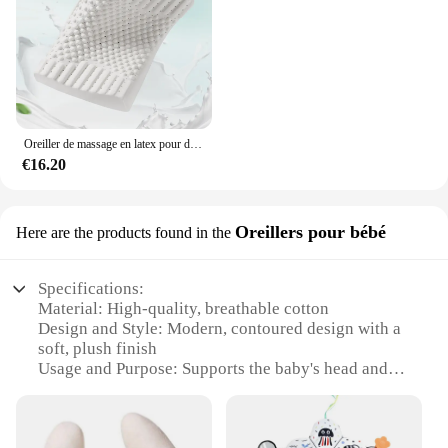
Oreiller de massage en latex pour dormir, oreillers à mémoire de forme, oreiller cervical, 4 roues motrices
€16.20
Oreillers pour bébé
Here are the products found in the
Specifications:
Material: High-quality, breathable cotton
Design and Style: Modern, contoured design with a
soft, plush finish
Usage and Purpose: Supports the baby's head and
neck during sleep
Typical Adaptive Scenario: Suitable for infants and
toddlers up to 2 years old