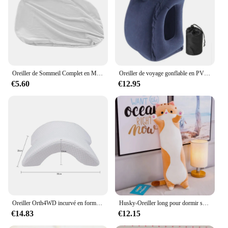
design and practical functionality, this support
pillow is not just a product but an essential addition
to your baby's care routine.
Oreiller de Sommeil Complet en Mousse à Mémoire de Forme, Doux, Orth4WD, étiez ération 3D du Cou, Micro Airball, Sommeil Profond
Oreiller de voyage gonflable en PVC, appui-tête Portable, coussin de soutien du menton pour avion, voiture, bureau, sieste
€5.60
€12.95
Oreiller Orth4WD incurvé en forme de U pour mémoire de sommeil, oreiller à main en mousse creuse, produits d'oreiller cervical, traverses latérales de voyage
Husky-Oreiller long pour dormir sur le côté, lit, canapé, décoration d'intérieur, joli cadeau d'anniversaire pour enfants et adultes, cadeau mignon, 50-130cm
€14.83
€12.15