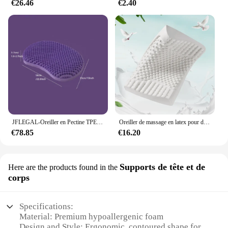
€26.46
€2.40
JFLEGAL-Oreiller en Pectine TPE sans pression, technologie noire, haute élasticité, maille lavable, ventre de chat, oreiller pour le corps
Oreiller de massage en latex pour dormir, oreillers à mémoire de forme, oreiller cervical, 4 roues motrices
€78.85
€16.20
Supports de tête et de
Here are the products found in the
corps
Specifications:
Material: Premium hypoallergenic foam
Design and Style: Ergonomic, contoured shape for