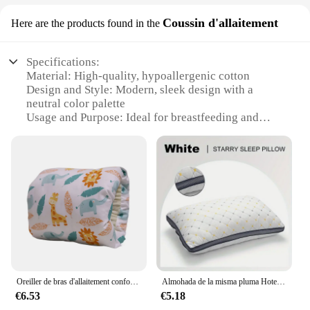
Coussin d'allaitement
Here are the products found in the
Specifications:
Material: High-quality, hypoallergenic cotton
Design and Style: Modern, sleek design with a
neutral color palette
Usage and Purpose: Ideal for breastfeeding and
infant support
Performance and Property: Provides optimal
comfort and support for both mother and baby
Shape or Size: Ergonomically designed to fit
various body types
Quantity: Available in sets to ensure you have a
spare for on-the-go convenience
Features:
**Comfort and Support for Nursing Moms**
The Oreiller de Soutien Bébé is a must-have
Oreiller de bras d'allaitement confortable pour bébé, berceau d'allaitement, coussin de bras d'allaitement, oreillers d'allaitement ALTERBaby
Almohada de la misma pluma Hotel, Almohada de Cuello Tridimensionnel 138 DorPanier, Dortoir, Hôtel Aplicable, 1 u
accessory for any breastfeeding mother. Designed
€6.53
€5.18
with comfort and support in mind, this cushion is