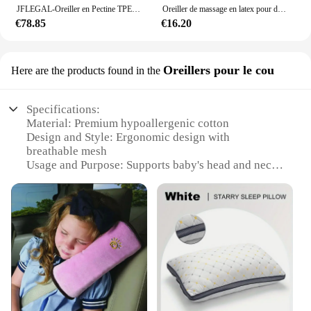
JFLEGAL-Oreiller en Pectine TPE sans pression, technologie noire, haute élasticité, maille lavable, ventre de chat, oreiller pour le corps
Oreiller de massage en latex pour dormir, oreillers à mémoire de forme, oreiller cervical, 4 roues motrices
€78.85
€16.20
Oreillers pour le cou
Here are the products found in the
Specifications:
Material: Premium hypoallergenic cotton
Design and Style: Ergonomic design with
breathable mesh
Usage and Purpose: Supports baby's head and neck
during sleep
Shape or Size: Contoured to fit snugly around
baby's head
Performance and Property: Provides optimal
comfort and support
Parts and Accessories: Comes with a matching
pillowcase
Features:
|Vendors|