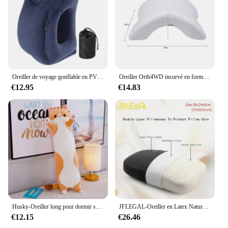
Oreiller de voyage gonflable en PVC, appui-tête Portable, coussin de soutien du menton pour avion, voiture, bureau, sieste
Oreiller Orth4WD incurvé en forme de U pour mémoire de sommeil, oreiller à main en mousse creuse, produits d'oreiller cervical, traverses latérales de voyage
€12.95
€14.83
Husky-Oreiller long pour dormir sur le côté, lit, canapé, décoration d'intérieur, joli cadeau d'anniversaire pour enfants et adultes, cadeau mignon, 50-130cm
JFLEGAL-Oreiller en Latex Naturel, en Caoutchouc, Inodore, Coussin de Cou, de Bureau, pour le Sommeil, ne Collimature pas
€12.15
€26.46