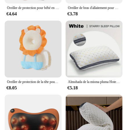
Oreiller de protection pour bébé en forme de U, siège de voiture de voyage, soutien de la tête et du cou, coussins de repos pour enfants nouveau-nés, coussin de sauna pour tout-petits de 0 à 3 ans, nouveau
Oreiller de bras d'allaitement pour nouveau-né, soutien de la tête de bébé, berceau confortable, oreiller de bras, accessoires de soins pour bébé ALTERSoft
€4.64
€3.78
Oreiller de protection de la tête pour bébé, coussin de sécurité pour tout-petit, anti-chute, oreiller de protection de la tête, coussin respirant élastique, sac à dos, 402
Almohada de la misma pluma Hotel, Almohada de Cuello Tridimensionnel 138 DorPanier, Dortoir, Hôtel Aplicable, 1 u
€8.05
€5.18