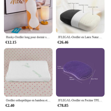
Husky-Oreiller long pour dormir sur le côté, lit, canapé, décoration d'intérieur, joli cadeau d'anniversaire pour enfants et adultes, cadeau mignon, 50-130cm
JFLEGAL-Oreiller en Latex Naturel, en Caoutchouc, Inodore, Coussin de Cou, de Bureau, pour le Sommeil, ne Collimature pas
€12.15
€26.46
Oreiller orthopédique en bambou et mousse à mémoire de forme, Oreiller respirant sain, soulage la Fatigue
JFLEGAL-Oreiller en Pectine TPE sans pression, technologie noire, haute élasticité, maille lavable, ventre de chat, oreiller pour le corps
€2.40
€78.85