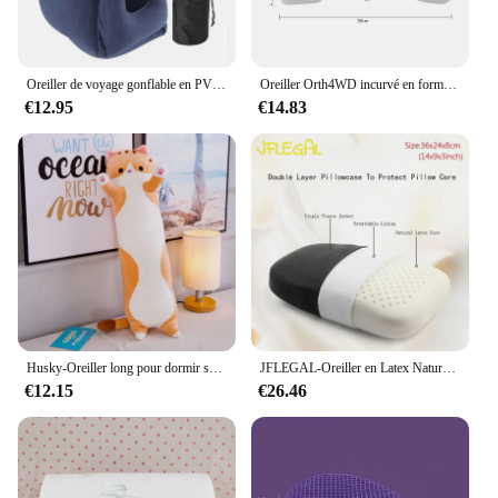
Oreiller de voyage gonflable en PVC, appui-tête Portable, coussin de soutien du menton pour avion, voiture, bureau, sieste
Oreiller Orth4WD incurvé en forme de U pour mémoire de sommeil, oreiller à main en mousse creuse, produits d'oreiller cervical, traverses latérales de voyage
€12.95
€14.83
Husky-Oreiller long pour dormir sur le côté, lit, canapé, décoration d'intérieur, joli cadeau d'anniversaire pour enfants et adultes, cadeau mignon, 50-130cm
JFLEGAL-Oreiller en Latex Naturel, en Caoutchouc, Inodore, Coussin de Cou, de Bureau, pour le Sommeil, ne Collimature pas
€12.15
€26.46