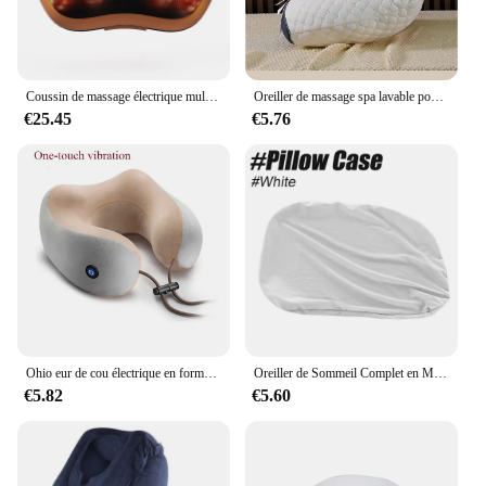
Coussin de massage électrique multifonctionnel, masseur de tête, voiture, maison, cervicale, cou, dos, taille, corps
Oreiller de massage spa lavable pour la maison, oreiller de soutien cervical, épingle à la maison, non collamentaire, cadeau
€25.45
€5.76
Ohio eur de cou électrique en forme de U portable multifonctionnel, oreiller cervical lancé, extérieur, maison, voiture, relaxant
Oreiller de Sommeil Complet en Mousse à Mémoire de Forme, Doux, Orth4WD, étiez ération 3D du Cou, Micro Airball, Sommeil Profond
€5.82
€5.60