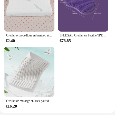
Oreiller orthopédique en bambou et mousse à mémoire de forme, Oreiller respirant sain, soulage la Fatigue
JFLEGAL-Oreiller en Pectine TPE sans pression, technologie noire, haute élasticité, maille lavable, ventre de chat, oreiller pour le corps
€2.40
€78.85
Oreiller de massage en latex pour dormir, oreillers à mémoire de forme, oreiller cervical, 4 roues motrices
€16.20