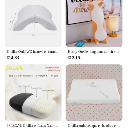
Oreiller Orth4WD incurvé en forme de U pour mémoire de sommeil, oreiller à main en mousse creuse, produits d'oreiller cervical, traverses latérales de voyage
Husky-Oreiller long pour dormir sur le côté, lit, canapé, décoration d'intérieur, joli cadeau d'anniversaire pour enfants et adultes, cadeau mignon, 50-130cm
€14.83
€12.15
JFLEGAL-Oreiller en Latex Naturel, en Caoutchouc, Inodore, Coussin de Cou, de Bureau, pour le Sommeil, ne Collimature pas
Oreiller orthopédique en bambou et mousse à mémoire de forme, Oreiller respirant sain, soulage la Fatigue