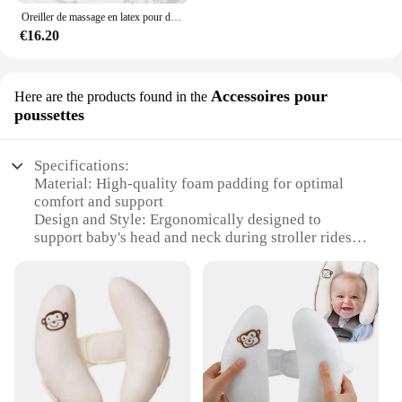
Oreiller de massage en latex pour dormir, oreillers à mémoire de forme, oreiller cervical, 4 roues motrices
€16.20
Accessoires pour
Here are the products found in the
poussettes
Specifications:
Material: High-quality foam padding for optimal
comfort and support
Design and Style: Ergonomically designed to
support baby's head and neck during stroller rides
Usage and Purpose: Ideal for infants and toddlers,
ensuring a safe and comfortable ride
Shape or Size: Compact and lightweight, easily
adjustable to fit various stroller types
Performance and Property: Durable and easy to
clean, with a non-slip surface for added safety
Parts and Accessories: Available as a standalone
item or as part of a set for convenience