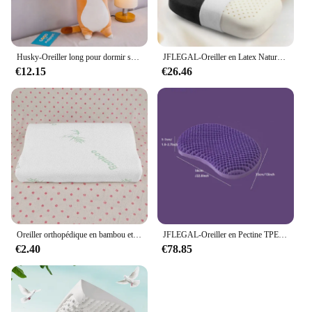
Husky-Oreiller long pour dormir sur le côté, lit, canapé, décoration d'intérieur, joli cadeau d'anniversaire pour enfants et adultes, cadeau mignon, 50-130cm
JFLEGAL-Oreiller en Latex Naturel, en Caoutchouc, Inodore, Coussin de Cou, de Bureau, pour le Sommeil, ne Collimature pas
€12.15
€26.46
Oreiller orthopédique en bambou et mousse à mémoire de forme, Oreiller respirant sain, soulage la Fatigue
JFLEGAL-Oreiller en Pectine TPE sans pression, technologie noire, haute élasticité, maille lavable, ventre de chat, oreiller pour le corps
€2.40
€78.85