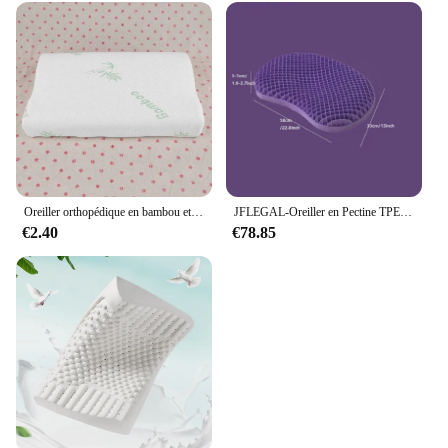
Oreiller orthopédique en bambou et mousse à mémoire de forme, Oreiller respirant sain, soulage la Fatigue
JFLEGAL-Oreiller en Pectine TPE sans pression, technologie noire, haute élasticité, maille lavable, ventre de chat, oreiller pour le corps
€2.40
€78.85