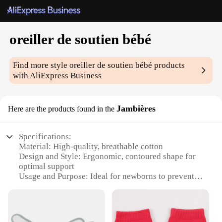
oreiller de soutien bébé
Find more style
oreiller de soutien bébé
products
with AliExpress Business
Jambières
Here are the products found in the
Specifications:
Material: High-quality, breathable cotton
Design and Style: Ergonomic, contoured shape for
optimal support
Usage and Purpose: Ideal for newborns to prevent
flat head syndrome
Performance and Property: Soft, hypoallergenic,
and easy to clean
Parts and Accessories: Includes two jambières for