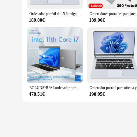
Ordenador portátil de 15,6 pulgadas, 32GB de Ram, 2TB de SSD, Windows 11, Intel N5095, Ordenador de oficina con cámara Wifi, huella dactilar retroiluminada
Ordenadores portátiles par
189,00€
189,00€
BOLUNSHUAI-ordenador portátil de 15,6 pulgadas, procesador Intel N95 o i7, 16GB de RAM, 1TB SSD, resolución FULL HD, para oficina y estudio
Ordenador p
478,51€
198,95€