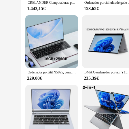
CRELANDER Computadoras portátiles de doble pantalla 16 pulgadas + 14 pulgadas de pantalla táctil Intel Core i9 10th Windows 11 computadoras portátiles de PC
Ordenador portátil ultradelgado de 14,1 pulgadas, 16GB de
1.443,15€
158,65€
Ordenador portátil N5095, computadora con 32GB de RAM, 2048GB de SSD, Intel, Windows 11 Pro, oficina, pc, juegos, Notebook, teclado desbloqueado con huella dactilar
BMAX-ordenador portátil Y13PRO de 360 °, Notebook de 13,3 pulgadas, 
229,00€
235,39€