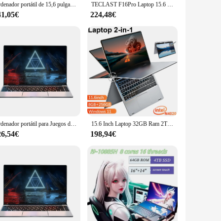
Ordenador portátil de 15,6 pulgadas, computadora de oficina con cámara Wifi, huella dactilar retroiluminada, 32GB Ram, 2TB SSD, Windows 11, N5095
TECLAST F16Pro Laptop 15.6 pulgadas, 16GB RAM 512GB SSD, para CPU Intel N95, Pantalla IPS FHD 1080P, Teclado retroiluminado
41,05€
224,48€
Ordenador portátil para Juegos de oficina, notebook con Windows 11 Pro, 2024 pulgadas, Intel CORE i9, 8950HK, 16GB, DDR4, 1TB, 2TB, SSD, x 1920 14,1, 1080
15.6 Inch Laptop 32GB Ram 2TB SSD Windows 11 Notebook Pc Gamer N5095 Office Computer with Backlit Fingerprint Wifi Camera
26,54€
198,94€