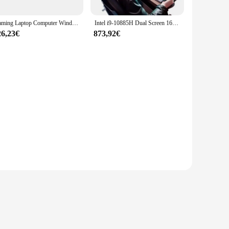
Gaming Laptop Computer Windows 11 Intel Core i9 8950HK 16GB DDR4 1TB 2TB SSD Laptops Office Study Notebook PC Gamer Computers
Intel i9-10885H Dual Screen 16"+14" Gaming Laptop 64G RAM 1TB SSD Business Office Design Notebook Computer Support External GPU
26,23€
873,92€