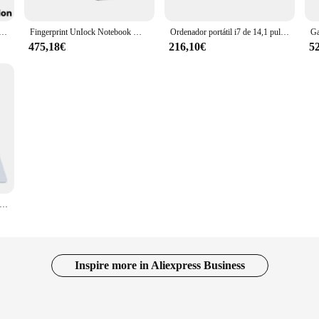
a juegos con Windows 11, Notebook con pantalla completa y antiluz azul, ordenador desbloqueado de 2024 pulgadas, N5095, 15,6 GB, 512
Fingerprint UnIock Notebook Windows 11 Pro 15.6 inch Laptop Computer PC Gamer Intel Core i7 8500Y Office Study Gaming Laptops i7
Ordenador portátil i7 de 14,1 pulgadas, i7-7500U Notebook con Intel Core, Windows 11, 12GB de RAM, 1TB/2TB SSD, 1920x1080
475,18€
216,10€
5
ortátil para oficina y estudio, dispositivo con Windows 11, 32GB, DDR4, 1TB, SSD, N95, desbloqueo, pantalla FHD, 15,6 pulgadas
Inspire more in Aliexpress Business