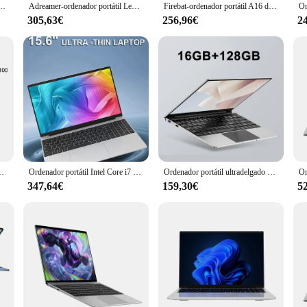
 RAM, 2TB de SSD, Intel N3700, para Gamer, con pantalla de 1920x1080, para oficina y estudio, PC con Windows 11 Pro
Adreamer-ordenador portátil LeoBook13, 8GB de RAM, 1TB SSD, 13,3 pulgadas, Intel Notebook, 2560x1600 de resolución, Celeron N4020
Firebat-ordenador portátil A16 de 16 pulgadas, CPU N5095, N100, 16GB de RAM, SSD, 512GB, 1TB, BT4.2, WiFi5, LPDDR4, Notebook de negocios ligero
305,63€
256,96€
2
Windows 11, 16GB de RAM, LPDDR5, 512GB SSD, 1920x1080 IPS, Intel N100
Ordenador portátil Intel Core i7 8500Y con Windows 11 Pro, 15,6 ", 20GB, DDR, 1TB, SSD, para oficina, PC, desbloqueo por huella dactilar
Ordenador portátil ultradelgado de 14,1 pulgadas, 16GB de RAM, 2TB de SSD, Intel N3700, con pantalla de 1920x1080, para oficina y estudio, PC con Windows 11 Pro
347,64€
159,30€
5