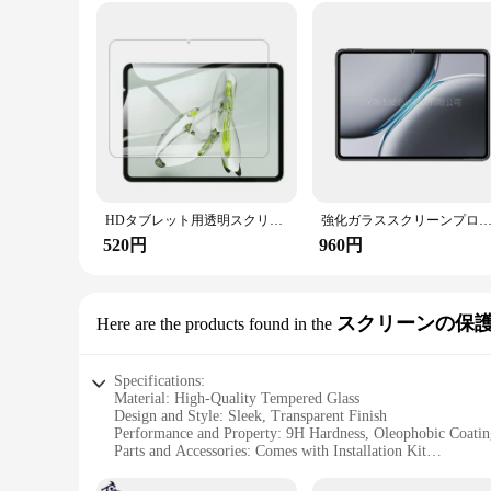
HDタブレット用透明スクリーンプロテクター,保護フィルム,iPhone plus用強化ガラス,go,Oppo pad air2,11.4 ", 2023
強化ガラススクリーンプロテクター,タブレット保護フィルム,12.1
520円
960円
スクリーンの保
Here are the products found in the
Specifications:
Material: High-Quality Tempered Glass
Design and Style: Sleek, Transparent Finish
Performance and Property: 9H Hardness, Oleophobic Coatin
Parts and Accessories: Comes with Installation Kit
Applicable Scenario: Protection for OnePlus Pad 2 Screen
Shape or Size: Precisely Cut for OnePlus Pad 2 Screen Fit