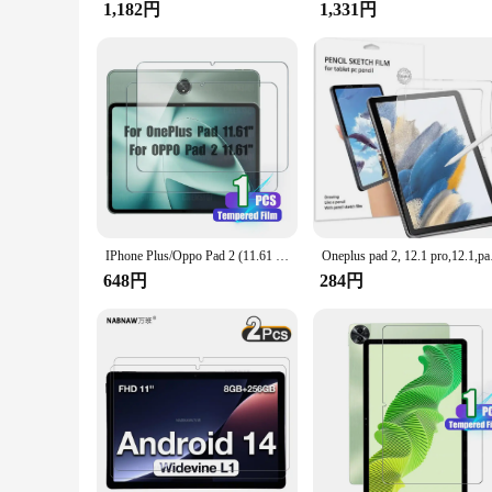
1,182円
1,331円
IPhone Plus/Oppo Pad 2 (11.61 ") 用強化ガラス,傷防止,9時間の硬度,Oppoパッド2023用スクリーンプロテクター
Oneplus pad 2,
648円
284円