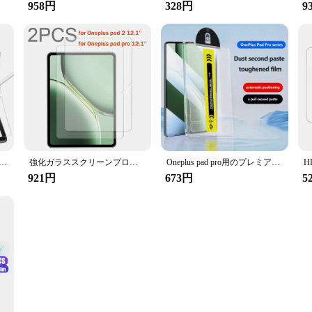
958円
328円
9
 12.1 pro,12.1,pad11.61,go 11.35,マットペットペイント,ライティングフィルム用のペーパーフィールスクリーンプロテクター
強化ガラススクリーンプロテクター,oneplusパッド用保護フィルム,タブレット,2 pro,11.61 ",go,11.45", 12.1 ", 2個
Oneplus pad pro用のプレミアム強化ガラス、スクリーンプロテクター、簡単な取り付け、プライバシー、ほこりのない、12.1インチ、12.1インチ
921円
673円
5