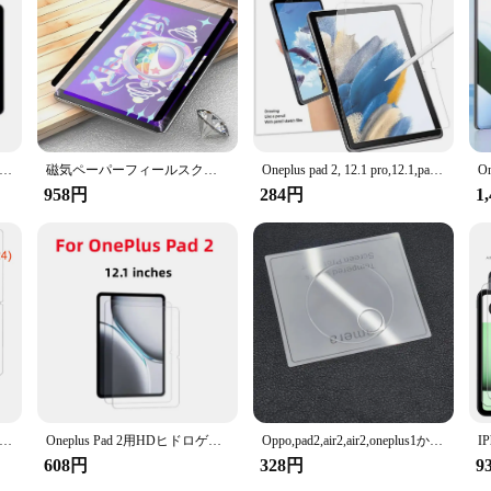
lusタブレット用HD強化ガラススクリーンプロテクター,フルカバー保護フロントフィルム,oneplusパッド2
磁気ペーパーフィールスクリーンプロテクター、取り外し可能なマットペットフィルム、oneplus pad 2 12.1 pro 12.1 pad11.61 go 11.35に適しています
Oneplus pad 2, 12.1 pro,12.1,pad11.61,go 11.35,マットペットペイント,ライティングフィルム用のペーパーフィールスクリーンプロテクター
958円
284円
1
us Pad 2用ガラススクリーンプロテクター,タブレット保護フィルム,9時間硬度,12.1インチ,12.1インチ,3個
Oneplus Pad 2用HDヒドロゲルフィルム,保護フィルム,マットスクリーンプロテクター,透明でつや消し,フルカバー,2個
Oppo,pad2,air2,air2,oneplus1から3の9h強化ガラススクリーンプロテクター
608円
328円
9