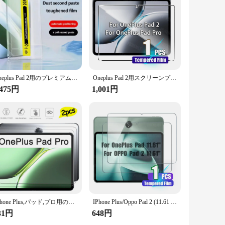
Oneplus Pad 2用のプレミアム強化ガラス,スクリーンプロテクター,自動防塵,取り付けが簡単,12.1,pro 12.1
Oneplus Pad 2用スクリーンプロテクター,強化ガラスフィルム,飛散防止,傷防止,透明,プロ用,12.1 ", 12.1", 2022
,475円
1,001円
IPhone Plus,パッド,プロ用のHD強化ガラス,12.1インチ,2個
IPhone Plus/Oppo Pad 2 (11.61 ") 用強化ガラス,傷防止,9時間の硬度,Oppoパッド2023用スクリーンプロテクター
31円
648円