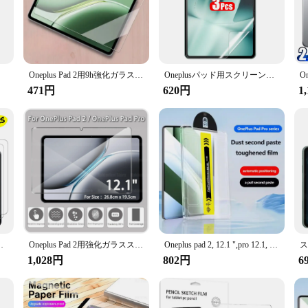
from premium tempered glass, offering a durable shield against the inevitable 
harp objects, ensuring your tablet's screen remains pristine. The ultra-thin desi
y-to-follow instructions and precision-cut edges that align perfectly with the On
and stylus recognition. When it comes to maintenance, the screen protector is de
1 ", 2個
Oneplus Pad 2用9h強化ガラススクリーンプロテクター、保護フィルム、12.1インチ
Oneplusパッド用スクリーンプロテクター,紙のような感触,ガラスなし,2プロ,3個
471円
620円
1
ng a perfect fit and seamless integration with the device. It is an essential acc
blet for work or a casual user enjoying multimedia content, this screen protecto
ガラス,コーティング,硬質フィルム,12.1インチ,2個
Oneplus Pad 2用強化ガラススクリーンプロテクター,HD,9h,12.1インチ,2022
Oneplus pad 2, 12.1 ",pro 12.1, HD強化ガラス用のフルスクリーンプロテクター,ワンクリック取り付け
1,028円
802円
6