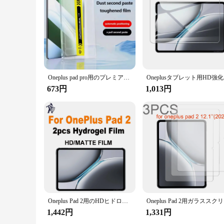
Oneplus pad pro用のプレミアム強化ガラス、スクリーンプロテクター、簡単な取り付け、プライバシー、ほこりのない、12.1インチ、12.1インチ
Onep
673円
1,013円
Oneplus Pad 2用のHDヒドロゲルフィルム,柔らかい保護フィルム,指紋防止,タブレットスクリーン保護,マット,フルカバー,2個
Onepl
1,442円
1,331円