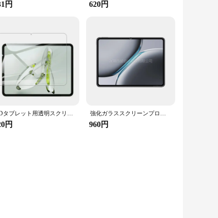
31円
620円
HDタブレット用透明スクリーンプロテクター,保護フィルム,iPhone plus用強化ガラス,go,Oppo pad air2,11.4 ", 2023
強化ガラススクリーンプロテクター,タブレット保護フィルム,12.1インチ
20円
960円