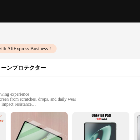
ith AliExpress Business
リーンプロテクター
iewing experience
reen from scratches, drops, and daily wear
impact resistance
e OnePlus Pad 2 screen perfectly
rable screen protection