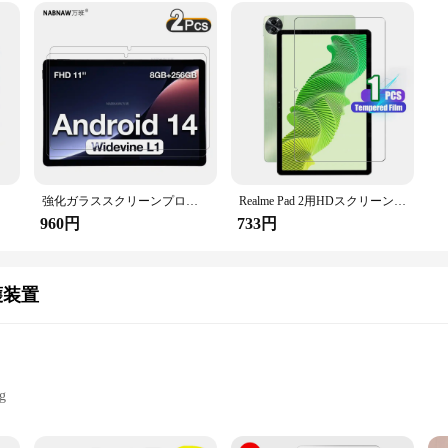
インチ
強化ガラススクリーンプロテクター,傷防止,ハード保護フィルム,非常に透明,2個
Realme Pad 2用HDスクリーンプロテクター,傷防止,強化ガラスフィルム,9時間の硬度,透明,11.5インチ,2023
960円
733円
護装置
g