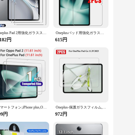
bumps and scratches of daily use. With a 9H hardness rating,
gn ensures that the screen protector doesn't add bulk to your
ePlus Pad 2's screen. The protector's smooth surface ensures a
signed to be easy to clean, keeping your screen looking
Oneplus Pad 2用強化ガラススクリーンプロテクター,保護フィルム,気泡なし,HD,傷防止,12.1インチタブレット,2個
Oneplusパッド用強化ガラススクリーンプロテクター,タブレットアクセサリー,oneplusパッド2プロ用フィルム,2個
,182円
615円
essory for anyone who values the longevity and clarity of their
r provides the peace of mind that your device is protected
スマートフォン,iPhone plus,Oppo,2, HD,透明フィルム用の超耐性スクリーンプロテクター,9h,11.61インチ
Oneplus-保護ガラスフィルム,強化ガラスプロテクター,11.61インチ,11.32インチ,12.1, 2024,個
99円
972円