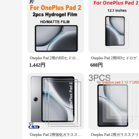
Features:
**Unmatched Protection for Your OnePlus Pad 2**
The OnePlus Pad 2 Screen Protector is the ultimate shield fo
of daily wear and tear. The oleophobic coating on the surface
protection but also maintains the original look and feel of 
**Effortless Installation and Wholesale Availability**
Installing the OnePlus Pad 2 Screen Protector is a breeze, tha
your device. As a wholesale product, it's ideal for vendors a
Oneplus Pad 2用のHDヒドロゲルフィルム,柔らかい保護フィルム,指紋防止,タブレットスクリーン保護,マット,フルカバー,2個
Oneplus Pad 2用HDヒドロゲルフィルム,保護フィルム,マットス
sell them as part of a set, this screen protector is an excellen
1,442円
608円
**Designed for the OnePlus Pad 2 User**
The OnePlus Pad 2 Screen Protector is a thoughtful accessory 
Pad 2, providing comprehensive coverage without any interfere
commitment to maintaining its pristine condition.
Oneplus Pad 2用強化ガラススクリーンプロテクター,保護フィルム,気泡なし,HD,傷防止,12.1インチタブレット,2個
Onepl