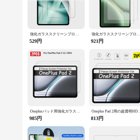
The OnePlus Pad 2 Screen Protector is meticulously crafted 
this screen protector is designed to withstand the impact of s
device, maintaining the sleek profile of the OnePlus Pad 2.
**Effortless Installation and Maintenance**
Installing the screen protector is a breeze, thanks to its eas
natural touch experience, allowing for flawless fingerprint 
強化ガラススクリーンプロテクター,oneplus 2, 9h,Pro Fitケース,タブレットアクセサリー,フィルム,2個用
強化ガラススクリーンプロテクター,oneplusパッド用保護フィルム,タブレット,2 pro,11.61 ",go,11.45", 12.
pristine at all times.
529円
921円
**Designed for the OnePlus Pad 2 User**
This screen protector is tailored to the OnePlus Pad 2, ensuri
tablet's display. Whether you're a professional using your ta
without compromising on its aesthetics or functionality.
Oneplusパッド用強化ガラススクリーンプロテクター,oneplusパッド2プロ用保護フィルム,12.1, 11.32 ", 11.32", 12.1, 2024, 2個
Oneplus Pad 2用の超透明HDスクリーンプロテクター,傷防止強化
985円
813円