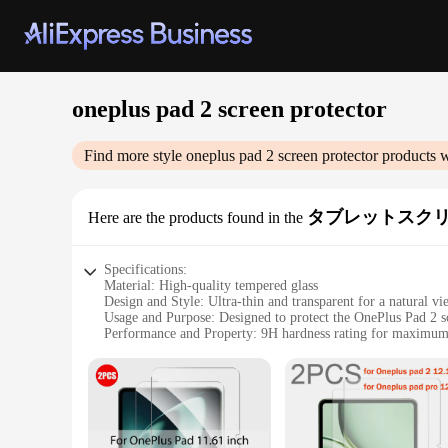
oneplus pad 2 screen protector
Find more style
oneplus pad 2 screen protector
products w
タブレットスク
Here are the products found in the
Specifications:
Material: High-quality tempered glass
Design and Style: Ultra-thin and transparent for a natural v
Usage and Purpose: Designed to protect the OnePlus Pad 2 sc
Performance and Property: 9H hardness rating for maximum 
Shape or Size or Weight or Quantity: Precision-cut to fit th
Applicable People: Ideal for OnePlus Pad 2 users seeking du
Features:
|Wholesale|Vendors|
**Enhanced Screen Protection**