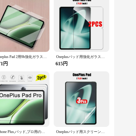
ts a 9H hardness rating, ensuring it can withstand the impact
. The sleek, transparent finish not only adds a layer of
ly the protector with precision, ensuring a perfect fit for
rs. Whether you're looking to protect your own device or to
Oneplus Pad 2用9h強化ガラススクリーンプロテクター、保護フィルム、12.1インチ
Oneplusパッド用強化ガラススクリーンプロテクター,タブレットアクセサリー,oneplusパッド2プロ用フィルム,2個
71円
615円
sures that it aligns perfectly with the screen of your OnePlus
yer; it's a statement of care for your device and a
IPhone Plus,パッド,プロ用のHD強化ガラス,12.1インチ,2個
Oneplusパッド用スクリーンプロテクター,紙のような感触,ガラスなし,2プロ,3個