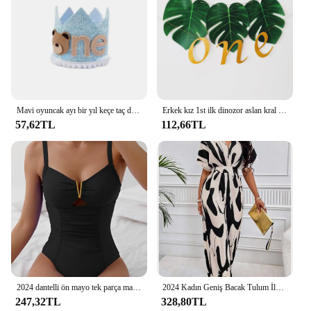
Mavi oyuncak ayı bir yıl keçe taç doğum günü parti şapkaları karikatür hayvan küçük ayı şapka çocuk erkek mutlu 1st doğum günü partisi dekorları
Erkek kız 1st ilk dinozor aslan kral vahşi bir mutlu doğum günü tropikal orman Safari hayvan sandalyesi afiş dekorasyon hediye
57,62TL
112,66TL
2024 dantelli ön mayo tek parça mayo kadınlar seksi Bathers yüzme kesip mayo kadın Beachwear Monokini
2024 Kadın Geniş Bacak Tulum İlkbahar Yaz Moda V Yaka Kısa Kollu Yüksek Bel Tam Vücut Baskılı Tulumlar Rahat Tek Parça
247,32TL
328,80TL