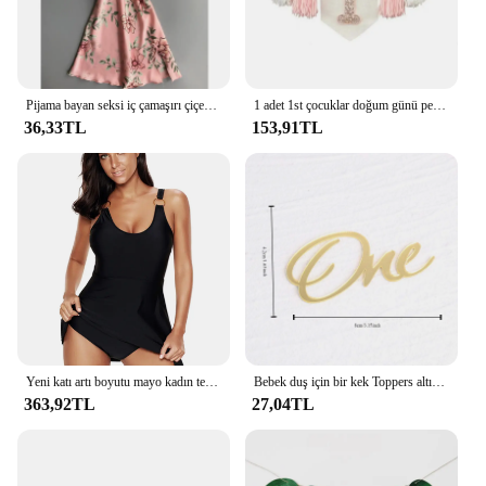
Pijama bayan seksi iç çamaşırı çiçek pijama Cami şort takımı yumuşak uyku Pjs 2 parça kıyafeti baskı pijama Mujer ev tekstili
1 adet 1st çocuklar doğum günü pembe Highchair Garland bir parti mavi krem afiş arka planında dekorasyon çuval bezi ilk bayrak asılı
36,33TL
153,91TL
Yeni katı artı boyutu mayo kadın tek parça mayo kadın büyük boy mayo etek plaj kıyafeti mayo yıkananlar
Bebek duş için bir kek Toppers altın bebek doğum günü pastası Topper çocuklar doğum günü partisi kek süslemeleri
363,92TL
27,04TL