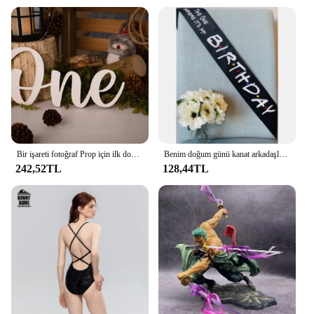
Bir işareti fotoğraf Prop için ilk doğum günü fotoğraf çekimi, bebek duş hediye parti dekorasyon bebeğin İlk doğum günü
Benim doğum günü kanat arkadaşlar tema 16th One 30th 40th 50th 60th doğum günü partisi dekorasyon hediye fotoğraf sahne
242,52TL
128,44TL