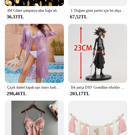
One Piece.
4M Glitter şampanya altın kağıt afiş ilk mutlu doğum günü dekorasyon yetişkin çocuk erkek bebek kız 1st bir yıl parti Garland dekor
1. Doğum günü partisi için bir ahşap işareti bir kesme mektup, bir işareti bebek duş parti süslemeleri için bir fotoğraf Prop
36,33TL
67,52TL
Çiçek dantel kapak-ups mayo kadınlar için Beachwear beyaz hırka plaj kapak Ups banyo kıyafetleri katı örme aşınma Coverup çıkar
Tek parça DXF Grandline erkekler Men hukuk/Brook şekil heykelcik koleksiyon modeli bebek oyuncak
298,46TL
203,17TL