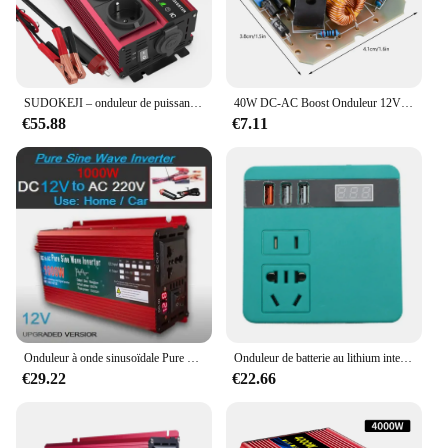
SUDOKEJI – onduleur de puissance 3000W 4000W (puissance maximale), pour voiture, bateau, camping-Car 500W 800W cc 12V 24V à 120V 220V, prise globale EU US UK
40W DC-AC Boost Onduleur 12V à 220V Module D'alimentation Step-UP Convertisseur de Puissance de Propulseur de Régulateur
€55.88
€7.11
Onduleur à onde sinusoïdale Pure DC 12v/24v à AC 110V/220V, 1000W, 1600W, 2000W, 3000W, convertisseur solaire Portable
Onduleur de batterie au lithium intelligent, onduleur pour batterie Makita 21V, AC 220V, DC 5V, 12V, 120W
€29.22
€22.66