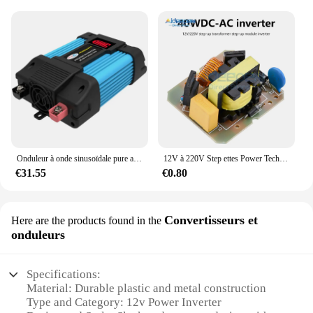
Onduleur à onde sinusoïdale pure avec affichage LED, convertisseur de puissance à tension, onduleur solaire, 12V, 24V à AC 110V, 220V, 4000W, 6000W
12V à 220V Step ettes Power Tech 35W DC-AC Boost Inverter Tech Tourists Channel Inverse Converter Booster Tech Power Sochi
€31.55
€0.80
Convertisseurs et
Here are the products found in the
onduleurs
Specifications:
Material: Durable plastic and metal construction
Type and Category: 12v Power Inverter