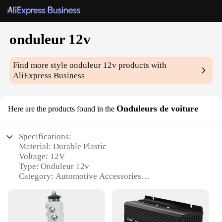
onduleur 12v
Find more style
onduleur 12v
products with
AliExpress Business
Onduleurs de voiture
Here are the products found in the
Specifications:
Material: Durable Plastic
Voltage: 12V
Type: Onduleur 12v
Category: Automotive Accessories
Design and Style: Sleek and Compact
Usage and Purpose: Enhances Vehicle Comfort
Performance and Property: High-Frequency
Vibration