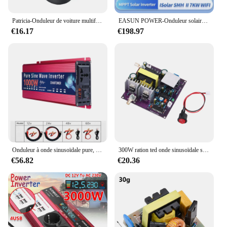
Patricia-Onduleur de voiture multifonctionnel, adaptateur de conversion, charge rapide, prises d'affichage LED, DC 12V, 24V à AC 200 V, 220 W
EASUN POWER-Onduleur solaire hybride à onde sinusoïdale pure MPPT, 7kW, 4,2 kW, 3,2 kW, feckW, 12V, 24V, 48V, 220V, chargeur solaire domestique
€16.17
€198.97
Onduleur à onde sinusoïdale pure, convertisseur de tension portable DC à AC, onduleur solaire de voiture, 12V, 220V, 24V, 110V, 2000W, 3000W, 4000W, 5000W
300W ration ted onde sinusoïdale sortie 50Hz onduleur 12V à 220V onduleur alimentation stockage d'énergie DC-AC Boost circuit imprimé
€56.82
€20.36