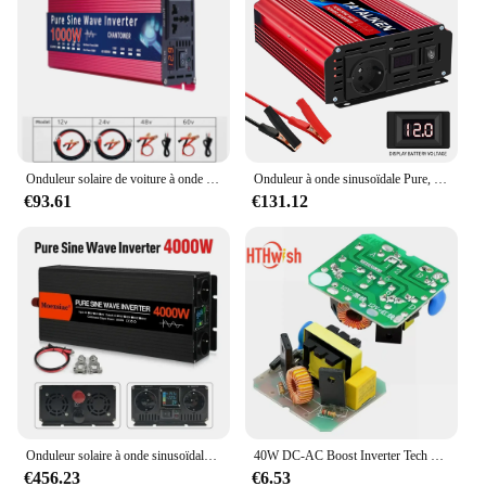
Onduleur solaire de voiture à onde sinusoïdale pure, convertisseur de tension d'alimentation, 12V, 220V, 2000W, 3000W, 4000W, DC 12V, 24V à AC 220V, 110V
Onduleur à onde sinusoïdale Pure, prise ue, accessoires auto, convertisseur de tension 12V/24V DC à 220V AC, adaptateur de charge, affichage LED
€93.61
€131.12
Onduleur solaire à onde sinusoïdale pure, 4000W, 5000W, 6000W, double prise UE, DC 12V, 24V, 48V à AC 220V, 50Hz, 60Hz, Abrters de tension
40W DC-AC Boost Inverter Tech 12V à 220V Step ettes Power Tech Tourists Channel Inverse Converter Booster Tech Power Sochi
€456.23
€6.53