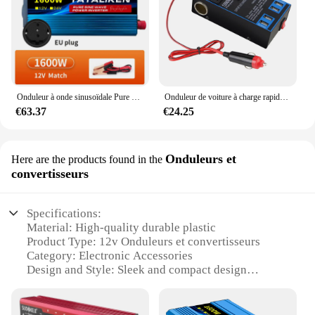
Onduleur à onde sinusoïdale Pure 2500W/3500W/4500W/5000WDC 12V/24V à AC 220V 230V, convertisseur de tension, adaptateur de charge, prise ue
Onduleur de voiture à charge rapide, prise allume-cigare, chargeurs USB, prises AC, adaptateur secteur, convertisseur, DC 12V, 24V à AC 110V, 220V
€63.37
€24.25
Onduleurs et
Here are the products found in the
convertisseurs
Specifications:
Material: High-quality durable plastic
Product Type: 12v Onduleurs et convertisseurs
Category: Electronic Accessories
Design and Style: Sleek and compact design
Usage and Purpose: Ideal for powering 12v devices
Typical Adaptive Scenario: Versatile for various
applications