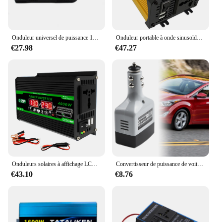
Onduleur universel de puissance 12V DC à 220V AC, ventilateur de refroidissement intégré, 4 Ports USB, pour voiture, fournitures automobiles
Onduleur portable à onde sinusoïdale modifiée pour voiture, onduleurs automatiques USB, DC 12V à AC 110 V, 220V, 4000W
€27.98
€47.27
Onduleurs solaires à affichage LCD numérique pour touristes, banque d'alimentation portable, convertisseur de voiture, camping, montres, DC 12V à AC 4000 V, 110V, 220 W
Convertisseur de puissance de voiture, adaptateur, onduleur, prise USB, chargeur pour téléphone portable, Gps, Pda, petits appareils ménagers, 12V, 24V à 220V DC à AC
€43.10
€8.76