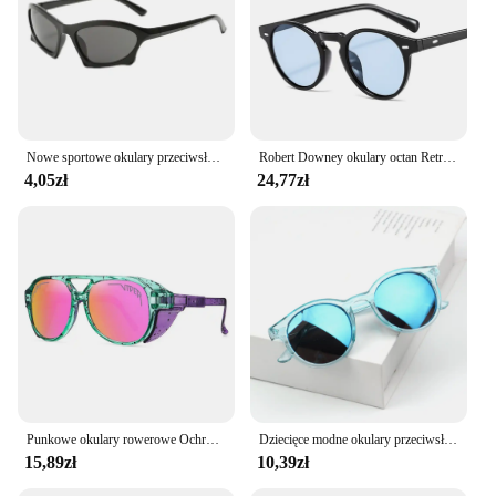
Nowe sportowe okulary przeciwsłoneczne Y2K Kobiety Trendy Punk Okulary przeciwsłoneczne Mężczyźni Retro 2000's Luksusowa marka One Piece Specjalny kształt Gafas De Sol
Robert Downey okulary octan Retro classic okrągłe okulary unisex lato moda okulary Vintage czerwony żółty niebieski fioletowy
4,05zł
24,77zł
Punkowe okulary rowerowe Ochrona UV Wiatroszczelna, odporna na promieniowanie UV Szkło rowerowe Lekki filtr przeciwsłoneczny Gogle sportowe na świeżym powietrzu Motocross
Dziecięce modne okulary przeciwsłoneczne czarne, klasyczne okulary przeciwsłoneczne chroniące przed słońcem
15,89zł
10,39zł