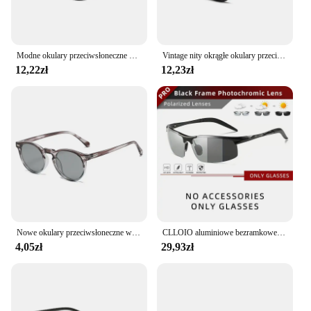
Modne okulary przeciwsłoneczne mężczyźni kobiety Vintage okrągły odcień Ocean przezroczyste niebieskie soczewki marka Design okulary przeciwsłoneczne óculos De Sol
Vintage nity okrągłe okulary przeciwsłoneczne męskie kobiety Retro plastikowe owalne okulary przeciwsłoneczne męskie klasyczne letnie wakacje okulary przeciwsłoneczne do jazdy
12,22zł
12,23zł
Nowe okulary przeciwsłoneczne w stylu Retro spolaryzowane męskie damskie małe okrągłe okulary przeciwsłoneczne dla męskich okularów literackich w stylu Vintage
CLLOIO aluminiowe bezramkowe fotochromowe okulary przeciwsłoneczne męskie spolaryzowane okulary przeciwodblaskowe do jazdy kameleon podróżne gogle wędkarskie UV400
4,05zł
29,93zł