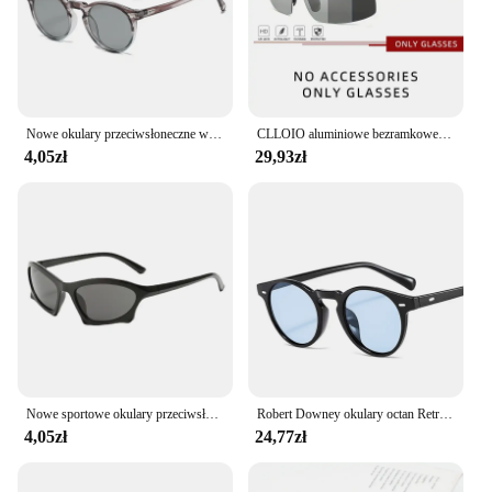
Nowe okulary przeciwsłoneczne w stylu Retro spolaryzowane męskie damskie małe okrągłe okulary przeciwsłoneczne dla męskich okularów literackich w stylu Vintage
CLLOIO aluminiowe bezramkowe fotochromowe okulary przeciwsłoneczne męskie spolaryzowane okulary przeciwodblaskowe do jazdy kameleon podróżne gogle wędkarskie UV400
4,05zł
29,93zł
Nowe sportowe okulary przeciwsłoneczne Y2K Kobiety Trendy Punk Okulary przeciwsłoneczne Mężczyźni Retro 2000's Luksusowa marka One Piece Specjalny kształt Gafas De Sol
Robert Downey okulary octan Retro classic okrągłe okulary unisex lato moda okulary Vintage czerwony żółty niebieski fioletowy
4,05zł
24,77zł