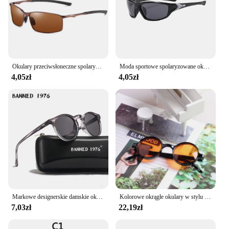
Okulary przeciwsłoneczne spolaryzowane okulary do jazdy kolor gogle noktowizyjne jazda na rowerze Road Kask Bicchieri mężczyźni odcienie Cascos Pesca
Moda sportowe spolaryzowane okulary przeciwsłoneczne mężczyźni kobiety wędkarstwo piesze wycieczki bieganie jazda na rowerze alpinizm sportowe męskie okulary przeciwsłoneczne okulary UV400
4,05zł
4,05zł
Markowe designerskie damskie okulary męskie polaryzacyjne okrągłe obiektywy w stylu Vintage fajne okulary przeciwsłoneczne do jazdy UV400 Oculos kocie oczy dziewczęce okulary przeciwsłoneczne
Kolorowe okrągłe okulary w stylu steampunk kobiety mężczyźni 2021 żółty zielony niebieski pomarańczowy czerwony okulary retro óculos de sol feminino uv400
7,03zł
22,19zł