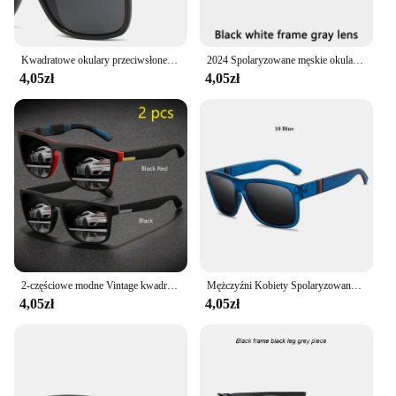
Kwadratowe okulary przeciwsłoneczne męskie klasyczne QS056 marka Design podróżne sportowe okulary przeciwsłoneczne do jazdy dla mężczyzn okulary przeciwsłoneczne męskie UV400
2024 Spolaryzowane męskie okulary przeciwsłoneczne Marka Projektant Męskie okulary przeciwsłoneczne do jazdy Męskie okulary przeciwsłoneczne dla mężczyzn Retro Tanie Luksusowe kobiety UV400 Gafas
4,05zł
4,05zł
2-częściowe modne Vintage kwadratowe sportowe okulary przeciwsłoneczne mężczyźni kobiety jazda wędkarstwo marka projektant okulary przeciwsłoneczne Retro okulary męskie UV400
Mężczyźni Kobiety Spolaryzowane okulary przeciwsłoneczne Luksusowa marka Projektant Vintage Okulary przeciwsłoneczne Mężczyzna Modne okulary przeciwsłoneczne do jazdy Okulary Okulary
4,05zł
4,05zł