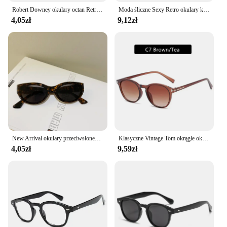
Robert Downey okulary octan Retro classic okrągłe okulary unisex lato moda okulary Vintage czerwony żółty niebieski fioletowy
Moda śliczne Sexy Retro okulary kocie oko kobieta Vintage marka projektant okrągłe okulary przeciwsłoneczne dla kobiet mężczyzna UV400
4,05zł
9,12zł
New Arrival okulary przeciwsłoneczne Cat Eye damskie owalne okulary eliptyczne kwadratowe okulary przeciwsłoneczne marki Vintage dla kobiet okulary damskie
Klasyczne Vintage Tom okrągłe okulary przeciwsłoneczne męskie w stylu Retro marka projektant okulary przeciwsłoneczne męskie kobiece moda Street Tide unisex kobieta
4,05zł
9,59zł