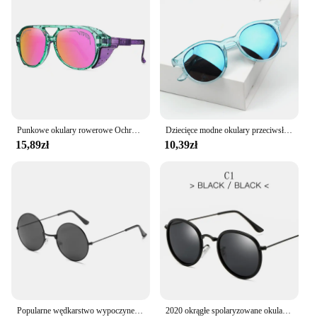
Punkowe okulary rowerowe Ochrona UV Wiatroszczelna, odporna na promieniowanie UV Szkło rowerowe Lekki filtr przeciwsłoneczny Gogle sportowe na świeżym powietrzu Motocross
Dziecięce modne okulary przeciwsłoneczne czarne, klasyczne okulary przeciwsłoneczne chroniące przed słońcem
15,89zł
10,39zł
Popularne wędkarstwo wypoczynek okrągłe metalowe męskie okulary przeciwsłoneczne Retro Vintage okulary przeciwsłoneczne dla mężczyzn kobiety 2024 modne okulary okulary przeciwsłoneczne UV400
2020 okrągłe spolaryzowane okulary mężczyźni okulary przeciwsłoneczne Polaroid kobiety metalowa rama czarne szkła okulary jazdy UV400