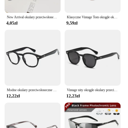
New Arrival okulary przeciwsłoneczne Cat Eye damskie owalne okulary eliptyczne kwadratowe okulary przeciwsłoneczne marki Vintage dla kobiet okulary damskie
Klasyczne Vintage Tom okrągłe okulary przeciwsłoneczne męskie w stylu Retro marka projektant okulary przeciwsłoneczne męskie kobiece moda Street Tide unisex kobieta
4,05zł
9,59zł
Modne okulary przeciwsłoneczne mężczyźni kobiety Vintage okrągły odcień Ocean przezroczyste niebieskie soczewki marka Design okulary przeciwsłoneczne óculos De Sol
Vintage nity okrągłe okulary przeciwsłoneczne męskie kobiety Retro plastikowe owalne okulary przeciwsłoneczne męskie klasyczne letnie wakacje okulary przeciwsłoneczne do jazdy
12,22zł
12,23zł