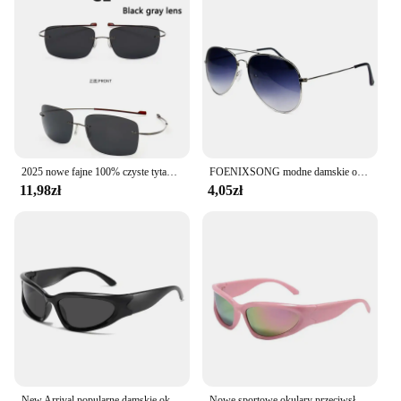
2025 nowe fajne 100% czyste tytanowe okulary przeciwsłoneczne bez oprawek soczewki polaryzacyjne szare super cienkie soczewki osłona przeciwsłoneczna ochrona UV UV400 óculos
FOENIXSONG modne damskie okulary przeciwsłoneczne dla kobiet mężczyzn Vintage Pilot gradientowe lustrzane soczewki Retro okulary przeciwsłoneczne okulary przeciwsłoneczne A06
11,98zł
4,05zł
New Arrival popularne damskie okulary przeciwsłoneczne Punk okulary przeciwsłoneczne unikalne owalne okulary przeciwsłoneczne męskie gogle odcienie lustrzane kolorowe okulary Y2K
Nowe sportowe okulary przeciwsłoneczne Steampunk Y2K damskie punkowe okulary przeciwsłoneczne męskie srebrne lustro odcienie moda UV400 okulary kolarskie Очки