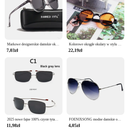
Markowe designerskie damskie okulary męskie polaryzacyjne okrągłe obiektywy w stylu Vintage fajne okulary przeciwsłoneczne do jazdy UV400 Oculos kocie oczy dziewczęce okulary przeciwsłoneczne
Kolorowe okrągłe okulary w stylu steampunk kobiety mężczyźni 2021 żółty zielony niebieski pomarańczowy czerwony okulary retro óculos de sol feminino uv400
7,03zł
22,19zł
2025 nowe fajne 100% czyste tytanowe okulary przeciwsłoneczne bez oprawek soczewki polaryzacyjne szare super cienkie soczewki osłona przeciwsłoneczna ochrona UV UV400 óculos
FOENIXSONG modne damskie okulary przeciwsłoneczne dla kobiet mężczyzn Vintage Pilot gradientowe lustrzane soczewki Retro okulary przeciwsłoneczne okulary przeciwsłoneczne A06
11,98zł
4,05zł