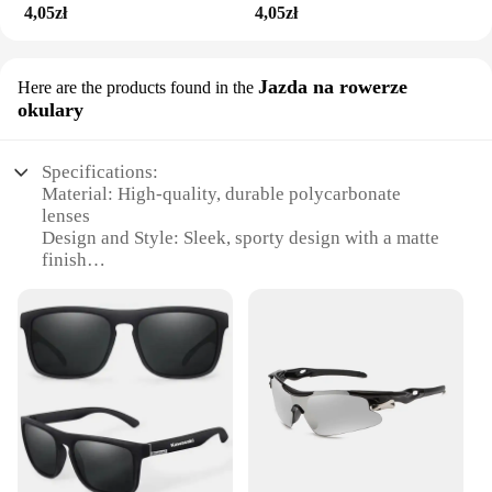
4,05zł
4,05zł
Jazda na rowerze
Here are the products found in the
okulary
Specifications:
Material: High-quality, durable polycarbonate
lenses
Design and Style: Sleek, sporty design with a matte
finish
Usage and Purpose: Ideal for cycling, outdoor
activities, and sun protection
Performance and Property: UV400 protection,
reducing glare and harmful rays
Parts and Accessories: Comes with a stylish case for
storage and protection
Applicable People: Designed for men seeking both
style and functionality
Features: