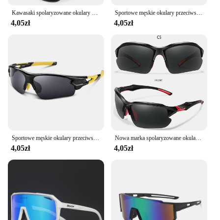
|Wholesale|Vendors|
Kawasaki spolaryzowane okulary wędkarskie mężczyźni kobiety okulary przeciwsłoneczne Outdoor Sport okulary do jazdy ochrona UV400
Sportowe męskie okulary przeciwsłoneczne Szosowe okulary rowerowe Kolarstwo górskie Gogle ochronne Wiatroszczelne sportowe okulary rowerowe na świeżym powietrzu
4,05zł
4,05zł
**Enhanced Comfort and Style**
The okulary przeciwsłoneczne męskie, or men's
polarized sunglasses, are not just about style; they
are designed to enhance your comfort during
cycling and other outdoor activities. The sleek,
sporty design with a matte finish is not only visually
appealing but also provides a secure fit for active
individuals. The high-quality, durable
polycarbonate lenses offer UV400 protection,
ensuring your eyes are shielded from harmful rays,
while the polarized lenses reduce glare, making it
easier to see the road ahead.
Sportowe męskie okulary przeciwsłoneczne Okulary rowerowe Kolarstwo górskie Gogle ochronne Wiatroszczelne okulary wędkarskie
Nowa marka spolaryzowane okulary rowerowe mężczyźni kobiety Outdoor Sports modne okulary przeciwsłoneczne podróżne okulary kempingowe do jazdy
4,05zł
4,05zł
**Versatile and Practical**
These sunglasses are versatile and practical, making
them an excellent choice for both casual and
professional cyclists. The UV400 protection ensures
your eyes are safeguarded from the sun's harmful
rays, making them suitable for long rides or daily
commutes. The polarized lenses are particularly