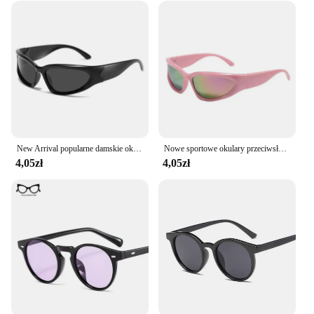
New Arrival popularne damskie okulary przeciwsłoneczne Punk okulary przeciwsłoneczne unikalne owalne okulary przeciwsłoneczne męskie gogle odcienie lustrzane kolorowe okulary Y2K
Nowe sportowe okulary przeciwsłoneczne Steampunk Y2K damskie punkowe okulary przeciwsłoneczne męskie srebrne lustro odcienie moda UV400 okulary kolarskie Очки
4,05zł
4,05zł