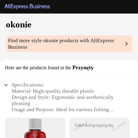
okonie
Find more style
okonie
products with AliExpress
Business
Przynęty
Here are the products found in the
Specifications:
Material: High-quality durable plastic
Design and Style: Ergonomic and aesthetically
pleasing
Usage and Purpose: Ideal for various fishing
scenarios
Shape or Size: Versatile sizes to suit different
fishing needs
Performance and Property: Designed for optimal