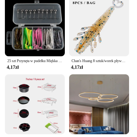
25 szt Przynęta w pudełku Miękka przynęta Okoń Warbler Przynęta na ryby Miękkie robaki Gwintowane kręcone ogon Maggot Bionic Bait Fałszywe przynęty Haczyki z główką ołowianą
Chan's Huang 8 sztuk/worek pływający sztuczny miękka przynęta 6.5CM 2.1G silikonowy Wobblers Walleye okoń basowy przynęty wędkarskie
4,17zł
4,17zł