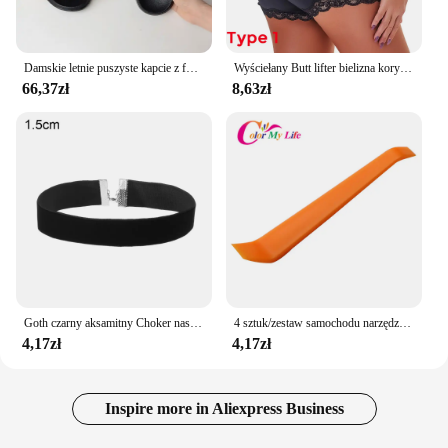
Damskie letnie puszyste kapcie z futrem płaskie antypoślizgowe prawdziwe futro z lisa futrzane slajdy duże rozmiary buty futrzane sandały
Wyściełany Butt lifter bielizna korygująca Butt Enhancer urządzenie do modelowania sylwetki pasek modelujący fałszywy Hip Shapwear bielizna stanik Push Up i majtki
66,37zł
8,63zł
Goth czarny aksamitny Choker naszyjniki gotycki styl liny kobiety szyi dekoracji 2022 Chocker biżuteria na kołnierz ortopedyczny dla dziewczyny Kpop
4 sztuk/zestaw samochodu narzędzie do zdejmowania części drzwi samochodu dla Volvo Ford Focus VW Volkswagen JETTA MK6 GOLF 5 6 7 dla Skoda Fabia dla chevroleta Cruze
4,17zł
4,17zł
Inspire more in Aliexpress Business