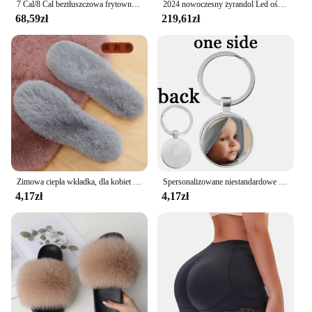
7 Cal/8 Cal beztłuszczowa frytownica zestaw akcesoriów akcesoria do frytkownicy spożywczej z koszykiem na ciasto patelnia do pizzy stojakiem na szpikulce ze stali nierdzewnej
2024 nowoczesny żyrandol Led oświetlenie domu szczotkowane pierścienie żyrandol montowany na suficie lampa wisząca złoty i kawowy kolor
68,59zł
219,61zł
Zimowa ciepła wkładka, dla kobiet i mężczyzn, imitacja sierść królika i polaru, gruba, odporna na zapachy, imitacja wełny, na zewnątrz, wkładka filcowa
Spersonalizowane niestandardowe dwustronnie brelok mama tata dziecko dzieci dziadek rodzice anioł breloczek dla rodziny prezent na rocznicę
4,17zł
4,17zł