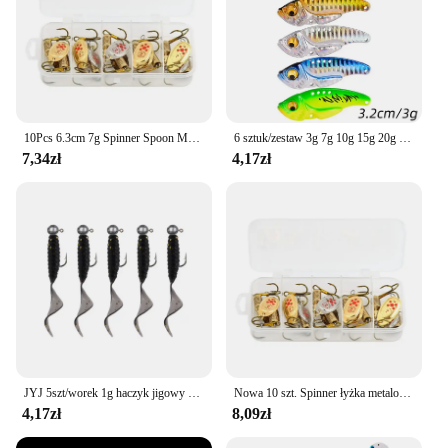
10Pcs 6.3cm 7g Spinner Spoon Metal Bait Fishing Lure Sequins Crankbait Spoon Baits for Bass Trout Perch Pike Rotating
6 sztuk/zestaw 3g 7g 10g 15g 20g Metal Vib ostrze przynęty tonący wibracje przynęty 3D oczy sztuczne Vibe dla połowów Bass szczupak okoń
7,34zł
4,17zł
JYJ 5szt/worek 1g haczyk jigowy z 4cm wędkarskim grubym robakiem miękka mała przynęta przynęta artificail sprzęt wędkarski do okonia crappie bass
Nowa 10 szt. Spinner łyżka metalowa przynęta przynęty wędkarskiej z pudełkiem z cekinami Crankbait łyżka przynęta okoń okoń szczupak obracający się 6.3cm 7g
4,17zł
8,09zł