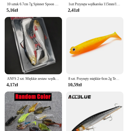
10 sztuk 6.7cm 7g Spinner Spoon metalowa przynęta wędkarska cekiny Crankbait łyżka przynęty na pstrąga okonia szczupak obrotowy
1szt Przynęta wędkarska 115mm/14g Minnow Crankbait Wobblers 3D Eyes Perch Sztuczna przynęta Pike Carp Bait Swim Bait Fishing Pesca
5,16zł
2,41zł
ANFS 2 szt. Miękkie zestaw wędkarski 3D 14cm/5.5 Cal sztuczna przynęta Shad sandacz sandacz sum sprzęt wędkarski Isca sztuczny
8 szt. Przynęty miękkie 6cm 2g Texas główka jigowa Leurre sopeple pstrąg sandacz Hazedong Shad Swimbait ogon łopatki Softbait
4,17zł
10,59zł