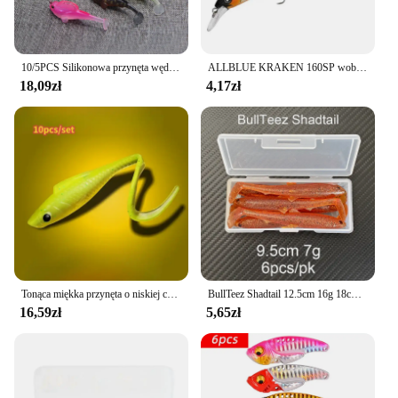
10/5PCS Silikonowa przynęta wędkarska Dark Sleeper Wobbler 7g 10g 14g 20g Tonąca miękka przynęta Hak jigowy Swimbaits Bass Shad Perch Tackle
ALLBLUE KRAKEN 160SP wobler przynęta wędkarska 16cm 34g twardy plastikowy sztuczna przynęta podwieszany szczupak okoń słodkowodny sprzęt
18,09zł
4,17zł
Tonąca miękka przynęta o niskiej częstotliwości 2,1 g 4 cm Wobbler Przynęty wędkarskie na główkę jigową Okoń Tiptoe Ryba mandarynkowa Dzikie wędkarstwo Pstrąg
BullTeez Shadtail 12.5cm 16g 18cm 53g ShadTeez 12cm 15g okonia szczupak drapieżnik miękkie przynęty wędkarskie
16,59zł
5,65zł