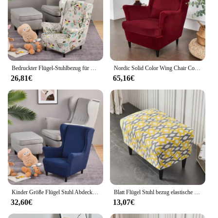
Bedruckter Flügel-Stuhlbezug für Kinder und Erwachsene, Stretch-Spandex-Wingback-Sofa-Schonbezüge, elastische Flügel-Sesselbezüge, Sitzkissenbezug
Nordic Solid Color Wing Chair Cover Stretch Velvet Sesselbezüge Abnehmbare Relax Sofa Schonbezüge mit Sitzkissenbezügen
26,81€
65,16€
Kinder Größe Flügel Stuhl Abdeckung Polar Fleece Kinder Ohrensessel Abdeckungen Kleine Größe Einzel Sofa Schonbezüge Möbel Schutz
Blatt Flügel Stuhl bezug elastische Blumen sessel Wingback Schräg arm King Back Sofa Rücken Stuhl bezug Stretch Protector 2024 neu
32,60€
13,07€