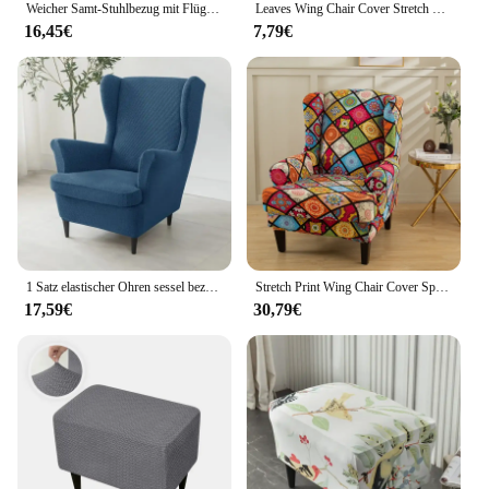
Weicher Samt-Stuhlbezug mit Flügeln, dehnbar, elastisch, mit Flügelrücken, Sofabezüge, einfarbig, Sessel-Schonbezüge mit Sitzkissen-Schonbezug
Leaves Wing Chair Cover Stretch Spandex Sesselbezüge Nordic Ottoman Cover Abnehmbare Sofa Schonbezüge mit Sitzkissenbezügen
16,45€
7,79€
1 Satz elastischer Ohren sessel bezug mit Sitzkissen Wingback Hotels ofa Ottomane Bezug Sessel Schon bezug für Schlafzimmer Wohnzimmer
Stretch Print Wing Chair Cover Spandex Elastic Sessel Covers Europe Wingback Relax Sofa Slipcovers mit Sitzkissenbezug
17,59€
30,79€