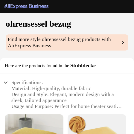
ohrensessel bezug
Find more style
ohrensessel bezug
products with
AliExpress Business
Stuhldecke
Here are the products found in the
Specifications:
Material: High-quality, durable fabric
Design and Style: Elegant, modern design with a
sleek, tailored appearance
Usage and Purpose: Perfect for home theater seating
or as an accent chair in a living room
Shape or Size: Designed for comfort with a
generous seat and backrest
Performance and Property: Resilient to wear and