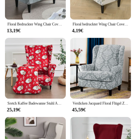
Floral Bedruckter Wing Chair Cover Stretch Wingback Sesselbezüge Nordic Abnehmbarer Relax Sofa Schonbezug Möbelschutzbezug
Floral bedruckter Wing Chair Cover Stretch Spandex Sesselbezüge Nordic abnehmbare Relax Sofa Schonbezüge mit Sitzkissenbezügen
13,19€
4,19€
Sretch Kaffee Badewanne Stuhl Abdeckung Samt Sofa Sessel Sitz Abdeckung Protector Waschbar Möbel Stretch Schutzhülle Club Stuhl Abdeckung
Verdicken Jacquard Floral Flügel Zurück Stuhl Abdeckung Stretch Sofa Sessel Schutzhülle Außenverteidiger Lounge Stuhl Kissen Abdeckung
25,19€
45,59€