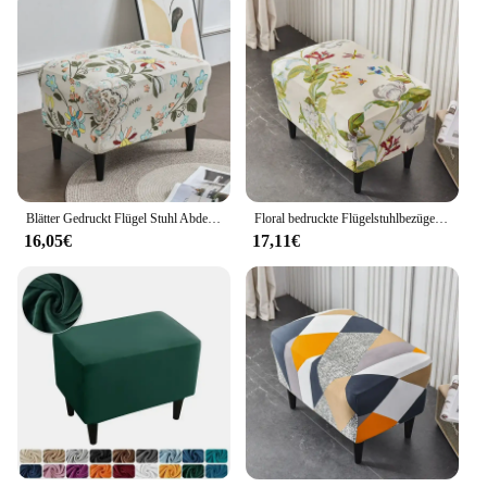
Blätter Gedruckt Flügel Stuhl Abdeckung Stretch Spandex Sessel Abdeckung Nordic Abnehmbare Entspannen Sofa Schonbezug Möbel Schutz Abdeckungen
Floral bedruckte Flügelstuhlbezüge, Stretch-Sesselbezug mit Sitzkissenbezug, elastische Sofabezüge, Kingback-Sofabezug für Zuhause
16,05€
17,11€