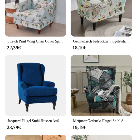
Stretch Print Wing Chair Cover Spandex Elastic Sessel Covers Europe Wingback Relax Sofa Slipcovers mit Sitzkissenbezug
Geometrisch bedruckter Flügelstuhlbezug, Stretch-Spandex-Sesselbezüge, nordischer abnehmbarer Fußhocker, Sofa-Schonbezüge mit Kissenbezug
22,39€
18,10€
Jacquard Flügel Stuhl Hussen Außenverteidiger Sessel Abdeckungen mit Ohren Stretch 2 Stück Flügel Sofa Abdeckung Möbel Protector
Meijuner Gedruckt Flügel Stuhl Abdeckungen 2 Stück Stretch Außenverteidiger Stuhl Schutzhülle Abnehmbare Sofa Hussen Mit Sitz Kissen Abdeckung
23,79€
19,19€