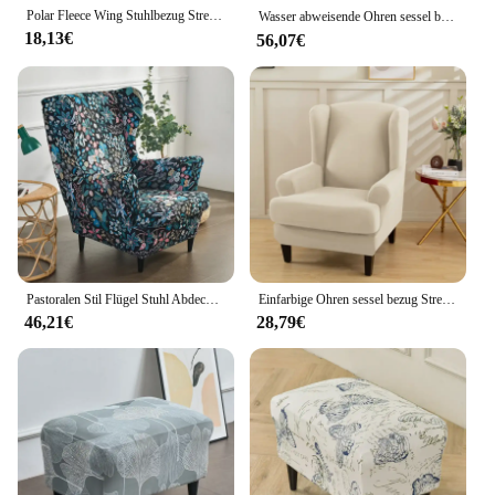
Polar Fleece Wing Stuhlbezug Stretch Spandex Wingback Sesselbezüge Einfarbig Relax Sofa Schonbezüge mit Sitzkissenbezug
Wasser abweisende Ohren sessel bezug Blätter Jacquard Wingback Sessel Schon bezug Fuß schemel bezug Sitzkissen bezug 의자enn Hocker Hocker
18,13€
56,07€
Pastoralen Stil Flügel Stuhl Abdeckung Stretch Spandex Rückenlehne Sessel Abdeckung Sofa Abdeckungen mit Sitzkissen Abdeckungen Möbel Protector
Einfarbige Ohren sessel bezug Stretch elastische Sessel bezüge rutsch fest wasch bar Relax Sofa Schon bezüge Sitzkissen schutz
46,21€
28,79€