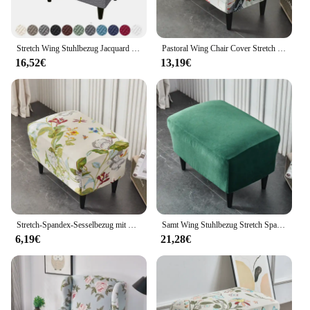
Stretch Wing Stuhlbezug Jacquard Wingback Sofa Schonbezug Elastischer Sessel Schonbezug mit Kissenbezug Möbelschutz
Pastoral Wing Chair Cover Stretch Polyester Sesselbezüge Abnehmbare Relax Sofa Ottoman Schonbezüge mit Sitzkissenbezügen
16,52€
13,19€
Stretch-Spandex-Sesselbezug mit Blumenmuster, Flügelstuhlbezüge, staubdicht, waschbar, Sofa-Schonbezüge mit Sitzkissen-Schonbezug
Samt Wing Stuhlbezug Stretch Spandex Sesselbezüge Abnehmbare Wingback Sofabezüge mit Sitzkissenbezug Fußhockerbezug
6,19€
21,28€