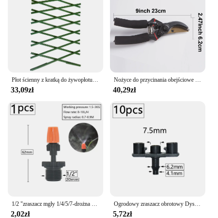
Płot ścienny z kratką do żywopłotu Trwała półręczna półmechaniczna kratka do trawnika ogrodowego podwórka
Nożyce do przycinania obejściowe 5/8 maszynki do strzyżenia ogrodu - nożyczki do krojenia roślin z ostrym precyzyjnym uziemieniem stalowym
33,09zł
40,29zł
1/2 "zraszacz mgły 1/4/5/7-drożna dysza zraszacza mgły regulowana mgła woda automatyczne podlewanie kwiatów ogrodowy atomizer
Ogrodowy zraszacz obrotowy Dysze wodne 360 stopni Podlewanie roślin Zraszacz do nawadniania roślin ogrodowych
2,02zł
5,72zł