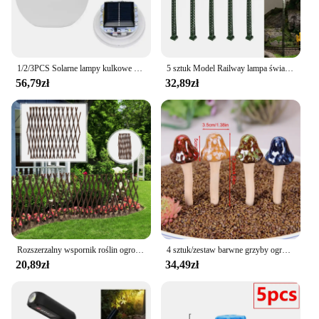
1/2/3PCS Solarne lampy kulkowe LED Zmiana koloru Zewnętrzna wodoodporna ogrodowa lampa słoneczna na trawnik Patio Ścieżka Podwórko Dekoracja domu na imprezę
5 sztuk Model Railway lampa światło ogrodowe HO skala 1:87 układ budynku latarni pociąg kolejowy dekoracje lampa Led
56,79zł
32,89zł
Rozszerzalny wspornik roślin ogrodowych Kratowy drewniany panel ogrodzeniowy do roślin pnących Winorośl Pluszcz Symulowany płot Wysuwana siatka ogrodzeniowa
4 sztuk/zestaw barwne grzyby ogrodowe dekoracje ceramika bajki grzyb realistyczny grzyb rzeźba nie blaknący muchomor
20,89zł
34,49zł