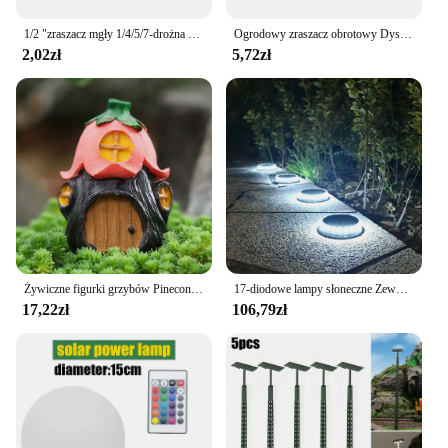
1/2 "zraszacz mgły 1/4/5/7-drożna dysza zraszacza mgły regulowana mgła woda automatyczne podlewanie kwiatów ogrodowy atomizer
Ogrodowy zraszacz obrotowy Dysze wodne 360 stopni Podlewanie roślin Zraszacz do nawadniania roślin ogrodowych
2,02zł
5,72zł
Żywiczne figurki grzybów Pinecone Statuetka domu Akcesoria ogrodowe Mikro element dekoracji krajobrazu Rzeźba ogrodowa Wystrój ogrodu domowego
17-diodowe lampy słoneczne Zewnętrzne wodoodporne, słoneczne światło gruntowe Zewnętrzne oświetlenie krajobrazu ogrodu na patio Ścieżka Trawnik Podwórko Biały
17,22zł
106,79zł