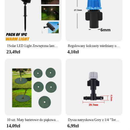
1Solar LED Light Zewnętrzna lampa ścienna na energię słoneczną IP65 Zielone światło ogrodowe Reflektory słoneczne Solar Uplights do drzew Ścieżka Podwórko
Regulowany kolczasty miedziany opryskiwacz ogrodnictwo nawadnianie zaparowanie zraszacz chłodzenie nawilżanie dezynfekcja opryskiwacz gwint Tee
23,49zł
4,10zł
10 szt. Maty barierowe do piąkowania drzew Ochrona drzew Przenośne antypoślizgowe plasterki drzewa Wykrawane tkaniny przeciwtrawiaste Ogrodnictwo rolnicze
Dysza natryskowa Grey z 1/4 "Tee zamgająca dysze przeciwmgielne ogrodowa parkowa do nawadniania zraszacza nawadniającego spryskiwacz chłodzący 10 szt
14,09zł
6,99zł