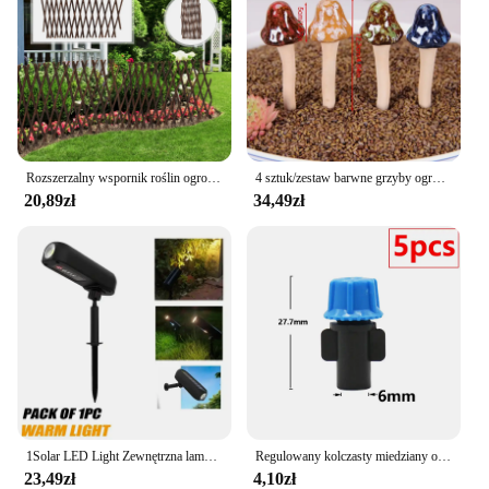
Rozszerzalny wspornik roślin ogrodowych Kratowy drewniany panel ogrodzeniowy do roślin pnących Winorośl Pluszcz Symulowany płot Wysuwana siatka ogrodzeniowa
4 sztuk/zestaw barwne grzyby ogrodowe dekoracje ceramika bajki grzyb realistyczny grzyb rzeźba nie blaknący muchomor
20,89zł
34,49zł
1Solar LED Light Zewnętrzna lampa ścienna na energię słoneczną IP65 Zielone światło ogrodowe Reflektory słoneczne Solar Uplights do drzew Ścieżka Podwórko
Regulowany kolczasty miedziany opryskiwacz ogrodnictwo nawadnianie zaparowanie zraszacz chłodzenie nawilżanie dezynfekcja opryskiwacz gwint Tee
23,49zł
4,10zł