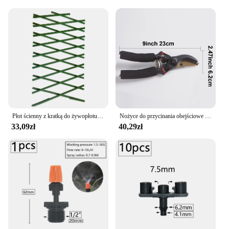
Płot ścienny z kratką do żywopłotu Trwała półręczna półmechaniczna kratka do trawnika ogrodowego podwórka
Nożyce do przycinania obejściowe 5/8 maszynki do strzyżenia ogrodu - nożyczki do krojenia roślin z ostrym precyzyjnym uziemieniem stalowym
33,09zł
40,29zł