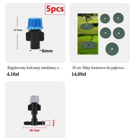
Regulowany kolczasty miedziany opryskiwacz ogrodnictwo nawadnianie zaparowanie zraszacz chłodzenie nawilżanie dezynfekcja opryskiwacz gwint Tee
10 szt. Maty barierowe do piąkowania drzew Ochrona drzew Przenośne antypoślizgowe plasterki drzewa Wykrawane tkaniny przeciwtrawiaste Ogrodnictwo rolnicze
4,10zł
14,09zł