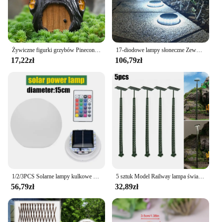
Żywiczne figurki grzybów Pinecone Statuetka domu Akcesoria ogrodowe Mikro element dekoracji krajobrazu Rzeźba ogrodowa Wystrój ogrodu domowego
17-diodowe lampy słoneczne Zewnętrzne wodoodporne, słoneczne światło gruntowe Zewnętrzne oświetlenie krajobrazu ogrodu na patio Ścieżka Trawnik Podwórko Biały
17,22zł
106,79zł
1/2/3PCS Solarne lampy kulkowe LED Zmiana koloru Zewnętrzna wodoodporna ogrodowa lampa słoneczna na trawnik Patio Ścieżka Podwórko Dekoracja domu na imprezę
5 sztuk Model Railway lampa światło ogrodowe HO skala 1:87 układ budynku latarni pociąg kolejowy dekoracje lampa Led
56,79zł
32,89zł