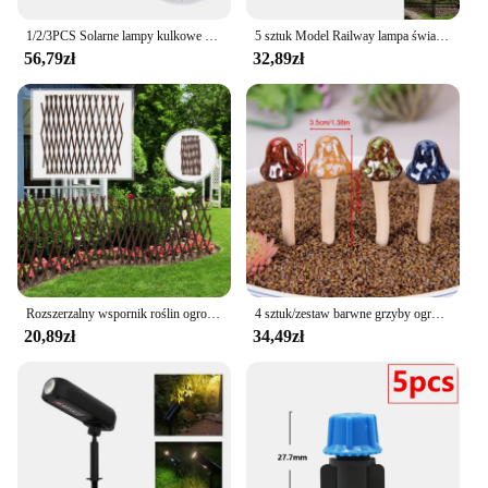
1/2/3PCS Solarne lampy kulkowe LED Zmiana koloru Zewnętrzna wodoodporna ogrodowa lampa słoneczna na trawnik Patio Ścieżka Podwórko Dekoracja domu na imprezę
5 sztuk Model Railway lampa światło ogrodowe HO skala 1:87 układ budynku latarni pociąg kolejowy dekoracje lampa Led
56,79zł
32,89zł
Rozszerzalny wspornik roślin ogrodowych Kratowy drewniany panel ogrodzeniowy do roślin pnących Winorośl Pluszcz Symulowany płot Wysuwana siatka ogrodzeniowa
4 sztuk/zestaw barwne grzyby ogrodowe dekoracje ceramika bajki grzyb realistyczny grzyb rzeźba nie blaknący muchomor
20,89zł
34,49zł