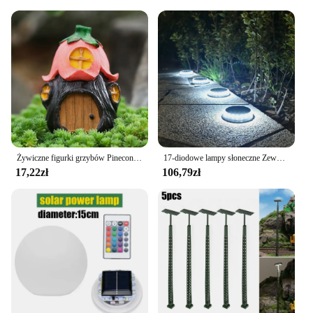
Żywiczne figurki grzybów Pinecone Statuetka domu Akcesoria ogrodowe Mikro element dekoracji krajobrazu Rzeźba ogrodowa Wystrój ogrodu domowego
17-diodowe lampy słoneczne Zewnętrzne wodoodporne, słoneczne światło gruntowe Zewnętrzne oświetlenie krajobrazu ogrodu na patio Ścieżka Trawnik Podwórko Biały
17,22zł
106,79zł