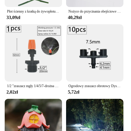
Płot ścienny z kratką do żywopłotu Trwała półręczna półmechaniczna kratka do trawnika ogrodowego podwórka
Nożyce do przycinania obejściowe 5/8 maszynki do strzyżenia ogrodu - nożyczki do krojenia roślin z ostrym precyzyjnym uziemieniem stalowym
33,09zł
40,29zł
1/2 "zraszacz mgły 1/4/5/7-drożna dysza zraszacza mgły regulowana mgła woda automatyczne podlewanie kwiatów ogrodowy atomizer
Ogrodowy zraszacz obrotowy Dysze wodne 360 stopni Podlewanie roślin Zraszacz do nawadniania roślin ogrodowych
2,02zł
5,72zł