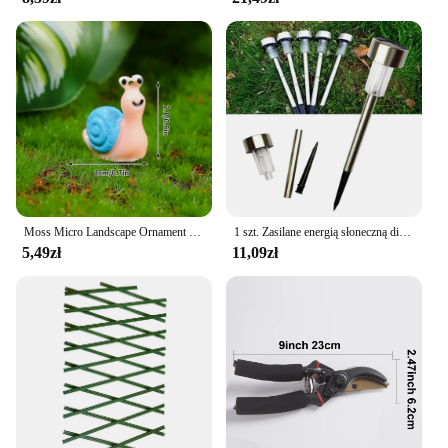
Whether you're a small business owner or a large-
scale retailer, these bags are an excellent addition to
your inventory, offering both convenience and
functionality to your customers.
Moss Micro Landscape Ornament Mini Snails Micro Potted Decoration Cute Snail DIY Garden Miniatures Sculpture Bonsai Decor
1 szt. Zasilane energią słoneczną diody LED Jasnobiałe oświetlenie krajobrazu ścieżki zewnętrznej do trawnika Ogród Patio Yard Chodnik
5,49zł
11,09zł