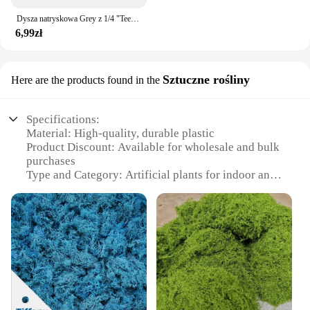
Dysza natryskowa Grey z 1/4 "Tee zamgająca dysze przeciwmgielne ogrodowa parkowa do nawadniania zraszacza nawadniającego spryskiwacz chłodzący 10 szt
6,99zł
Sztuczne rośliny
Here are the products found in the
Specifications:
Material: High-quality, durable plastic
Product Discount: Available for wholesale and bulk
purchases
Type and Category: Artificial plants for indoor and
outdoor use
Design and Style: Realistic, lifelike appearance
Usage and Purpose: Enhances aesthetics in gardens,
offices, and homes
Performance and Property: UV-resistant, weather-
resistant, and easy to maintain
Parts and Accessories: Comes as a set for easy
installation