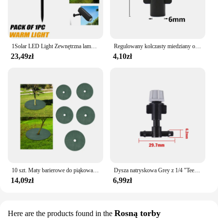
1Solar LED Light Zewnętrzna lampa ścienna na energię słoneczną IP65 Zielone światło ogrodowe Reflektory słoneczne Solar Uplights do drzew Ścieżka Podwórko
Regulowany kolczasty miedziany opryskiwacz ogrodnictwo nawadnianie zaparowanie zraszacz chłodzenie nawilżanie dezynfekcja opryskiwacz gwint Tee
23,49zł
4,10zł
10 szt. Maty barierowe do piąkowania drzew Ochrona drzew Przenośne antypoślizgowe plasterki drzewa Wykrawane tkaniny przeciwtrawiaste Ogrodnictwo rolnicze
Dysza natryskowa Grey z 1/4 "Tee zamgająca dysze przeciwmgielne ogrodowa parkowa do nawadniania zraszacza nawadniającego spryskiwacz chłodzący 10 szt
14,09zł
6,99zł
Rosną torby
Here are the products found in the