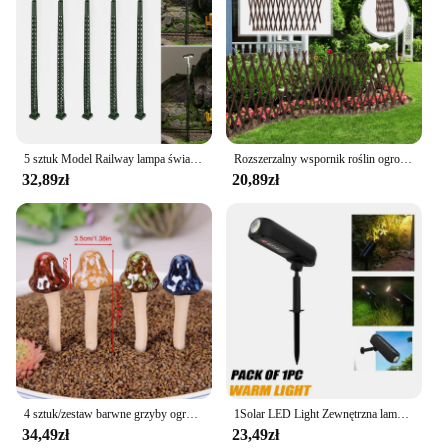
5 sztuk Model Railway lampa światło ogrodowe HO skala 1:87 układ budynku latarni pociąg kolejowy dekoracje lampa Led
Rozszerzalny wspornik roślin ogrodowych Kratowy drewniany panel ogrodzeniowy do roślin pnących Winorośl Pluszcz Symulowany płot Wysuwana siatka ogrodzeniowa
32,89zł
20,89zł
4 sztuk/zestaw barwne grzyby ogrodowe dekoracje ceramika bajki grzyb realistyczny grzyb rzeźba nie blaknący muchomor
1Solar LED Light Zewnętrzna lampa ścienna na energię słoneczną IP65 Zielone światło ogrodowe Reflektory słoneczne Solar Uplights do drzew Ścieżka Podwórko
34,49zł
23,49zł