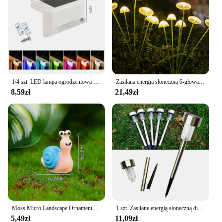
1/4 szt. LED lampa ogrodzeniowa na energię słoneczną IP65 wodoodporna czarny/biały/brązowy RGB ciepłe białe światło patio ogrodowe światło stopniowe oświetlenie nocne
Zasilana energią słoneczną 6-głowa lampa grzybowa z meduzą, lampa zewnętrzna z krajobrazem na dziedzińcu, lampa do dekoracji ogrodu
8,59zł
21,49zł
Moss Micro Landscape Ornament Mini Snails Micro Potted Decoration Cute Snail DIY Garden Miniatures Sculpture Bonsai Decor
1 szt. Zasilane energią słoneczną diody LED Jasnobiałe oświetlenie krajobrazu ścieżki zewnętrznej do trawnika Ogród Patio Yard Chodnik
5,49zł
11,09zł