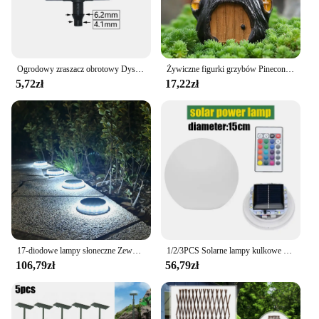
Ogrodowy zraszacz obrotowy Dysze wodne 360 stopni Podlewanie roślin Zraszacz do nawadniania roślin ogrodowych
Żywiczne figurki grzybów Pinecone Statuetka domu Akcesoria ogrodowe Mikro element dekoracji krajobrazu Rzeźba ogrodowa Wystrój ogrodu domowego
5,72zł
17,22zł
17-diodowe lampy słoneczne Zewnętrzne wodoodporne, słoneczne światło gruntowe Zewnętrzne oświetlenie krajobrazu ogrodu na patio Ścieżka Trawnik Podwórko Biały
1/2/3PCS Solarne lampy kulkowe LED Zmiana koloru Zewnętrzna wodoodporna ogrodowa lampa słoneczna na trawnik Patio Ścieżka Podwórko Dekoracja domu na imprezę
106,79zł
56,79zł