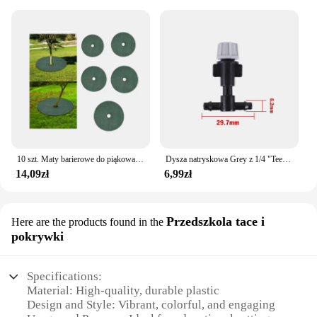
10 szt. Maty barierowe do piąkowania drzew Ochrona drzew Przenośne antypoślizgowe plasterki drzewa Wykrawane tkaniny przeciwtrawiaste Ogrodnictwo rolnicze
Dysza natryskowa Grey z 1/4 "Tee zamgająca dysze przeciwmgielne ogrodowa parkowa do nawadniania zraszacza nawadniającego spryskiwacz chłodzący 10 szt
14,09zł
6,99zł
Przedszkola tace i
Here are the products found in the
pokrywki
Specifications:
Material: High-quality, durable plastic
Design and Style: Vibrant, colorful, and engaging