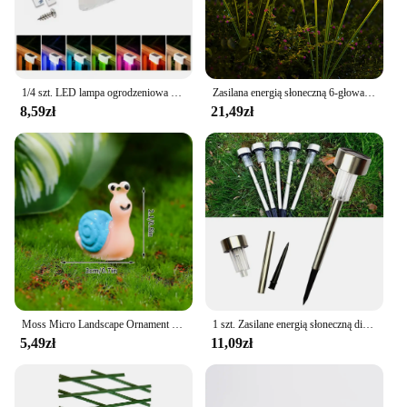
1/4 szt. LED lampa ogrodzeniowa na energię słoneczną IP65 wodoodporna czarny/biały/brązowy RGB ciepłe białe światło patio ogrodowe światło stopniowe oświetlenie nocne
Zasilana energią słoneczną 6-głowa lampa grzybowa z meduzą, lampa zewnętrzna z krajobrazem na dziedzińcu, lampa do dekoracji ogrodu
8,59zł
21,49zł
Moss Micro Landscape Ornament Mini Snails Micro Potted Decoration Cute Snail DIY Garden Miniatures Sculpture Bonsai Decor
1 szt. Zasilane energią słoneczną diody LED Jasnobiałe oświetlenie krajobrazu ścieżki zewnętrznej do trawnika Ogród Patio Yard Chodnik
5,49zł
11,09zł