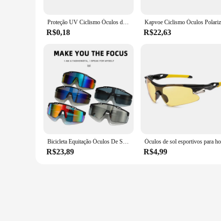
Proteção UV Ciclismo Óculos de sol para homens e mulheres, Óculos à prova de vento, Lente Polarizada, Bike Eyewear Accessories, Outdoor
R$0,18
R$22,63
Bicicleta Equitação Óculos De Sol, Óculos Esportivos Coloridos, Tour de France, Italian SC ICON
R$23,89
R$4,99