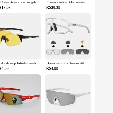
2022 ao ar livre ciclismo sungalsses mtb bicicleta de estrada eyewear anti-ultravioleta polarizado óculos de bicicleta novos equipamentos esportivos
Rimless ultraleve ciclismo óculos de sol para homens e mulheres, esportes, corrida, corrida de bicicleta óculos, óculos masculinos bicicleta, óculos ciclo, olhos, 2022
$18,08
R$20,39
Óculos de sol polarizados para homens e mulheres, proteção UV, óculos à prova de vento, lente esportiva, ciclismo
Óculos de ciclismo fotocromáticos para homens e mulheres, óculos de mountain bike, óculos de estrada, ciclismo, esportes ao ar livre, óculos para caminhadas, novos
$4,99
R$4,99