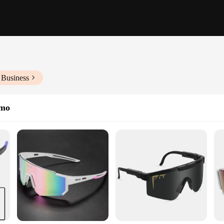
 Business
smo