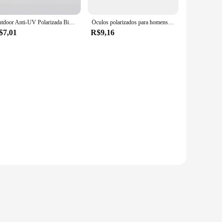
Outdoor Anti-UV Polarizada Bicicleta Óculos, Mountain Bike Road Ciclismo Óculos
Óculos polarizados para homens e mulheres, MTB Bike Protection Eyewear, Óculos de ciclismo, Óculos esportivos, Óculos de proteção, UV400
$7,01
R$9,16