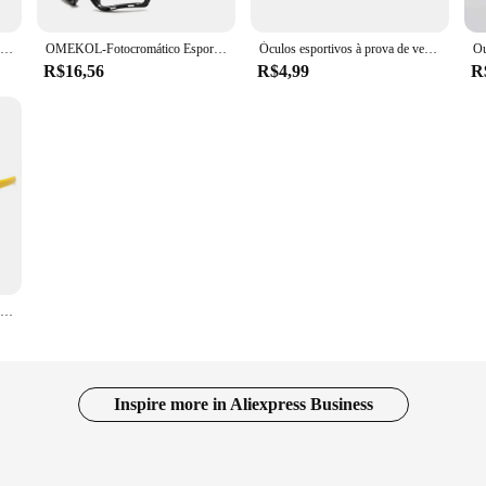
Kapvoe Ciclismo Óculos Polarizados MTB Road Bike Óculos UV400 Óculos De Proteção Ultra Light Sport Eyewear Equipment
OMEKOL-Fotocromático Esporte Ciclismo Óculos para Homens e Mulheres, Óculos de Sol ao Ar Livre, Óculos de Bicicleta MTB Baseball, 2 Pares
Óculos esportivos à prova de vento para homens e mulheres Óculos de bicicleta Óculos de sol para ciclismo ao ar livre Multi cores UV400
R$16,56
R$4,99
R
Óculos de sol esportivos para homens Road Bicycle, Mountain Cycling Riding Protection Goggles, MTB Bike Sun Glasses, RR7427
Inspire more in Aliexpress Business