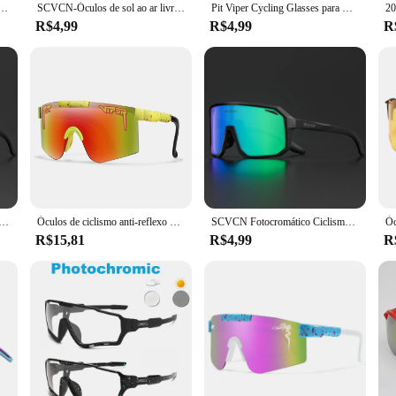
homens e mulheres, mountain bike, óculos de estrada, ciclismo, óculos esportivos ao ar livre
SCVCN-Óculos de sol ao ar livre para homens e mulheres, óculos de bicicleta, óculos esportivos, escalada, condução em estrada, UV400, novo
Pit Viper Cycling Glasses para Men e Women, Outdoor Sunglasses, MTB Sport Goggles, UV400 Bike, Bicycle Eyewear sem Box
R$4,99
R$4,99
R
 para homens e mulheres, óculos UV400, proteção esportiva, mountain bike, bicicleta, caminhadas, camping, golfe, beisebol
Óculos de ciclismo anti-reflexo para crianças, óculos ao ar livre, óculos de esportes, óculos anti-reflexo, óculos anti-sol, 3 a 8 anos
SCVCN Fotocromático Ciclismo Óculos de Sol para Homens e Mulheres, Óculos MTB, Road Bike Goggles, Outdoor Bicicleta Sports Eyewear, Novo, UV400
R$15,81
R$4,99
R