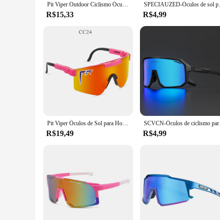
Pit Viper Outdoor Ciclismo Óculos De Sol para Homens e Mulheres, MTB Esporte Óculos, Bicicleta, Óculos de Bicicleta sem Caixa, UV400
SPECIAUZED-Óculos de sol para 
R$15,33
R$4,99
Pit Viper Óculos de Sol para Homens e Mulheres, Óculos de Esporte ao ar livre, Moda Adultos, MTB Ciclismo Óculos, Novo, UV400
SCVCN-Óculos de ciclismo
R$19,49
R$4,99