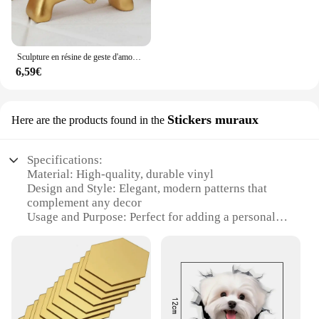
Sculpture en résine de geste d'amour intensifié, lumière nordique, artisanat d'art de luxe, ornement de bureau, décoration de la maison, FigAuckland
6,59€
Stickers muraux
Here are the products found in the
Specifications:
Material: High-quality, durable vinyl
Design and Style: Elegant, modern patterns that
complement any decor
Usage and Purpose: Perfect for adding a personal
touch to any room
Type and Category: Wall stickers, objet de
décoration
Performance and Property: Easy to apply and
remove without damaging walls
Quantity: Available in sets for a cohesive look