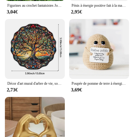
Figurines au crochet fantaisistes Jouets en peluche Amigurumi faits à la main, pomme de terre positive et soutien émotionnel, cadeaux uniques pour la décoration intérieure, 514
Pénis à énergie positive fait à la main avec carte, décoration de la maison, ornement de chambre, cadeaux de fête de Noël
3,04€
2,95€
Décor d'art mural d'arbre de vie, soleil, face, signe, rond, intérieur, extérieur, fenêtre, acrylique, plaque de bienvenue, pendentif, décoration, 5.9 po
Poupée de pomme de terre à énergie positive tissée à la main, pomme de terre pure, joli produit fait à la main, décoration de la maison et de la chambre, cadeau de Noël, nouveau
2,73€
3,69€