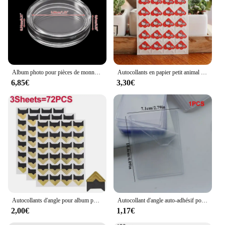
Album photo pour pièces de monnaie, porte-monnaie, livre de collection, album de scrapbooking, décoration de la maison, 120 pocommuniste
Autocollants en papier petit animal mignon pour bricolage, cadre de travail manuel, décoration de raisin, album photo, scrapbooking, 120 pièces par lot, 5 feuilles
6,85€
3,30€
Autocollants d'angle pour album photo bricolage, papier kraft, scrapbooking créatif, décor de protection d'image
Autocollant d'angle auto-adhésif pour album photo, scrapbooking fait à la main, décor d'albums photo, bricolage, 250 pièces, 500 pièces
2,00€
1,17€