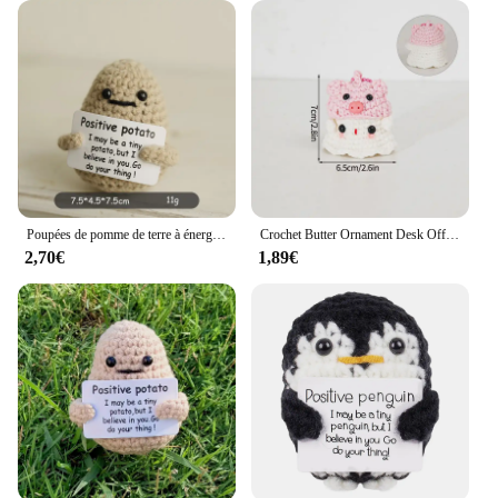
Poupées de pomme de terre à énergie positive tissées à la main, beurre HDPPocket, carte positive, ornement de bureau, cadeau de chambre, décor de motivation
Crochet Butter Ornament Desk Office Accessrespiration, Room Decoration, Finished 05/09/2018 Fruits Crochet Animals With Butter
2,70€
1,89€