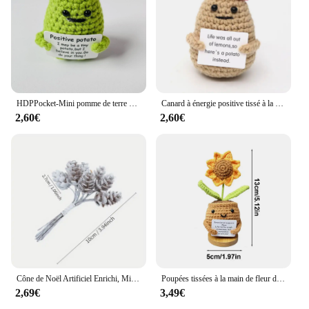
HDPPocket-Mini pomme de terre à énergie positive faite à la main avec carte, beurre ogo en laine, cadeau d'anniversaire amusant, décoration de la maison et de la chambre
Canard à énergie positive tissé à la main, ornements mignons, crochet fait à la main, soutien émotionnel 514 les, concombre, décoration de la maison et de la chambre, cadeau de Noël
2,60€
2,60€
Cône de Noël Artificiel Enrichi, Mini Branche de Houx, Couronne de Cueillette, Guirxiété de Bricolage, Ornements de Face, Décoration de Maison, Lot de 30 Pièces
Poupées tissées à la main de fleur de coeur d'énergie positive, décor de chambre à la maison, HDPPocket, carte positive de beurre, cadeaux d'ornement de bureau, nouveau
2,69€
3,49€