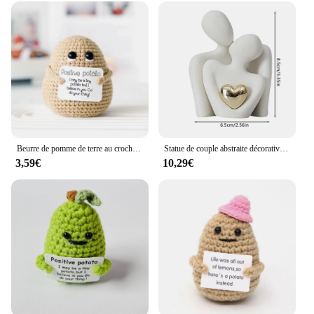
Beurre de pomme de terre au crochet, gros cul personnalisé, décoration de chambre, décoration de maison, Noël, anniversaire, cadeau de fête d'amis, mignon, positif
Statue de couple abstraite décorative nordique, sculpture de maison moderne, figurine en céramique, ornements d'artisanat de salon, FigAuckland
3,59€
10,29€