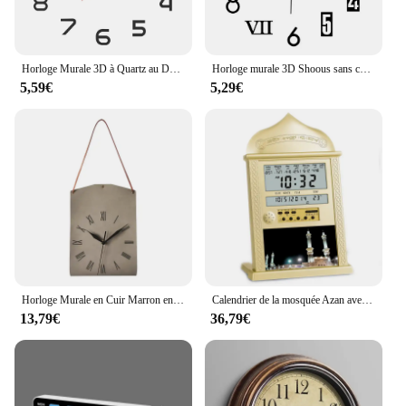
Horloge Murale 3D à Quartz au Design Moderne, Pointeur Silencieux, Autocollants Miroir en Acrylique, Décoration de Salon et de Maison, DIY, 2023
Horloge murale 3D Shoous sans cadre, horloge murale acrylique, décoration murale d'art, horloges numériques, autocollant de bricolage de mode, Y8I0
5,59€
5,29€
Horloge Murale en Cuir Marron en Forme de Sac à Main, Créative et Silays euse, pour Décoration de Chambre de Fille
Calendrier de la mosquée Azan avec télécommande, horloge murale de prière musulmane, alarme islamique, Ramadan, décoration d'intérieur, 12V
13,79€
36,79€