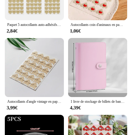
Paquet 5 autocollants auto-adhésifs pour Album Photo, autocollants décoratifs en papier, autocollants coin d'album Photo,
Autocollants coin d'animaux en papier, étiquette Scrapbooking, pour décoration de cadre d'albums Photo, 9 couleurs, vente en gros, DIY bricolage, 24 pièces/lot
2,84€
1,06€
Autocollants d'angle vintage en papier kraft, 120 pièces/lot (5 feuilles), stickers pour décoration de cadre d'album photo, scrapbooking, DIY bricolage
1 livre de stockage de billets de banque en matériau PU, peut contenir 100 billets de banque, photos, timbres, livre de stockage de cartes bancaires
3,99€
4,39€