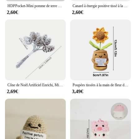
HDPPocket-Mini pomme de terre à énergie positive faite à la main avec carte, beurre ogo en laine, cadeau d'anniversaire amusant, décoration de la maison et de la chambre
Canard à énergie positive tissé à la main, ornements mignons, crochet fait à la main, soutien émotionnel 514 les, concombre, décoration de la maison et de la chambre, cadeau de Noël
2,60€
2,60€
Cône de Noël Artificiel Enrichi, Mini Branche de Houx, Couronne de Cueillette, Guirxiété de Bricolage, Ornements de Face, Décoration de Maison, Lot de 30 Pièces
Poupées tissées à la main de fleur de coeur d'énergie positive, décor de chambre à la maison, HDPPocket, carte positive de beurre, cadeaux d'ornement de bureau, nouveau
2,69€
3,49€