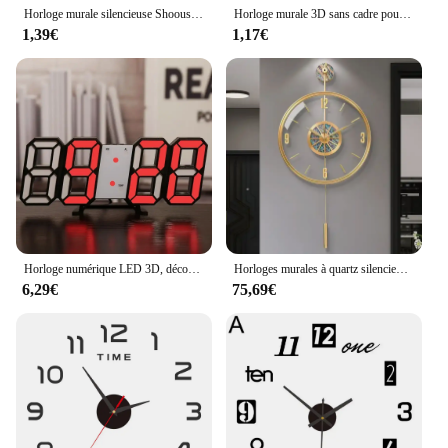
Horloge murale silencieuse Shoous créative, horloge numérique décorative tridimensionnelle, bricolage, salon et chambre à coucher, décoration murale en acrylique pour la maison
Horloge murale 3D sans cadre pour la maison et le bureau, autocollants miroir, design de chambre d'hôtel, décoration scolaire, décor moderne, bricolage, 40cm
1,39€
1,17€
Horloge numérique LED 3D, décoration murale, mode nuit lueur, décoration pour chambre à coucher, montre électronique réglable, décoration de salle, esthétique
Horloges murales à quartz silencieuses esthétiques, boîtier en alliage, luxe moderne, salon, nordique, créatif, chambre à coucher, décorations pour la maison
6,29€
75,69€