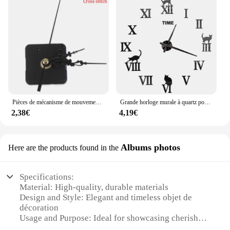
Pièces de mécanisme de mouvement d'horloge murale ronde de montre à quartz silencieuse bricolage, réparation, remplacement, besoin d'outils, décoration d'intérieur, 1 pièce
Grande horloge murale à quartz pour la décoration intérieure, horloges de cuisine décoratives, autocollants miroir en acrylique, surdimensionné, nouveau, 3D, 2023
2,38€
4,19€
Albums photos
Here are the products found in the
Specifications:
Material: High-quality, durable materials
Design and Style: Elegant and timeless objet de
décoration
Usage and Purpose: Ideal for showcasing cherished
photos