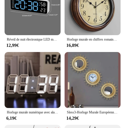
Réveil de nuit électronique LED muet intelligent, horloge murale de bureau moderne, calendrier Therye.com minimaliste, horloge cube, décoration d'intérieur
Horloge murale en chiffres romains de style antique, horloge silencieuse rétro européenne, décoration d'intérieur, décoration de salon, 12 po, 2024
12,99€
16,89€
Horloge murale numérique avec alarme électronique, montres de bureau, décoration de la maison moderne pour chambre à coucher, horloges de table LED intérieures, salon
Sless3-Horloge Murale Européenne Élégante, Luxe, Hôtel, Décorative, Antique, Cadre localité, Rond, Créatif, Vintage, 3 Pièces
6,19€
14,29€