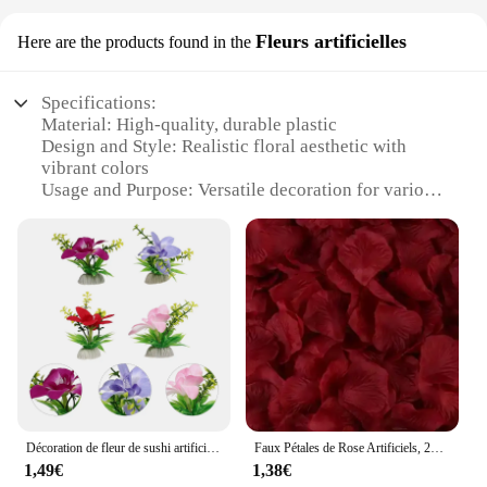
Fleurs artificielles
Here are the products found in the
Specifications:
Material: High-quality, durable plastic
Design and Style: Realistic floral aesthetic with
vibrant colors
Usage and Purpose: Versatile decoration for various
settings
Typical Adaptive Scenario: Ideal for home, office,
or event decor
Shape or Size or Weight or Quantity: Available in
sets to cater to different needs
Performance and Property: Long-lasting, easy to
maintain
Features:
**Elegant Floral Design for Every Space**
Décoration de fleur de sushi artificielle, plantes d'aquarium, fausses fleurs, décorations d'assiette alimentaire, fausses décorations d'ange, 4 pièces
Faux Pétales de Rose Artificiels, 2000/100 Pièces, Simulation Colorée, pour la Saint-Valentin, ixde Mariage, Décoration Romantique
The objet de décoration Fleurs artificielles are a
1,49€
1,38€
testament to the beauty of nature without the hassle