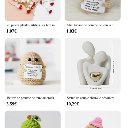
20 pièces plantes artificielles bon marché faux champignon décorations de noël pour la maison mariage Scrapbooking bricolage broche cadeaux boîte mousse Pompon
Mini beurre de pomme de terre à énergie positive HDPPocket, laine en peluche faite à la main avec carte, drôle, cadeau de Noël, décoration de la maison et de la chambre, nouveau
1,07€
1,83€
Beurre de pomme de terre au crochet, gros cul personnalisé, décoration de chambre, décoration de maison, Noël, anniversaire, cadeau de fête d'amis, mignon, positif
Statue de couple abstraite décorative nordique, sculpture de maison moderne, figurine en céramique, ornements d'artisanat de salon, FigAuckland
3,59€
10,29€