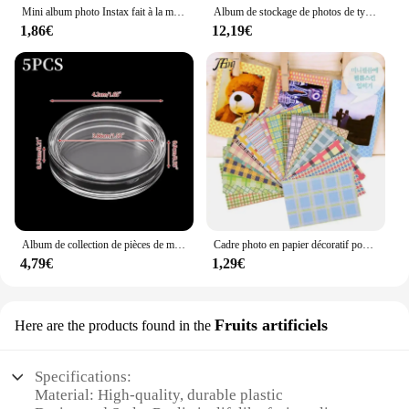
Mini album photo Instax fait à la main, 1 feuille = 102 pièces, matériel fait à la main, autocollant décoratif, rétro, PVC, coin photo, vente en gros
Album de stockage de photos de type interfeuille, couverture en lin, collection de photos de croissance des enfants, 6 pouces, 200 pièces, 300 pièces
1,86€
12,19€
Album de collection de pièces de monnaie en PVC, porte-monnaie, livre de scrapbooking, décoration de la maison, photo, 120 pocommuniste
Cadre photo en papier décoratif pour Instax, mini film, papier de scrapbooking bricolage, document de bonbons, autocollants d'albums photo, décoration d'intérieur, 20 pièces par lot
4,79€
1,29€
Fruits artificiels
Here are the products found in the
Specifications:
Material: High-quality, durable plastic