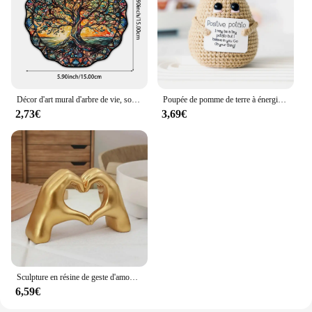
Décor d'art mural d'arbre de vie, soleil, face, signe, rond, intérieur, extérieur, fenêtre, acrylique, plaque de bienvenue, pendentif, décoration, 5.9 po
Poupée de pomme de terre à énergie positive tissée à la main, pomme de terre pure, joli produit fait à la main, décoration de la maison et de la chambre, cadeau de Noël, nouveau
2,73€
3,69€
Sculpture en résine de geste d'amour intensifié, lumière nordique, artisanat d'art de luxe, ornement de bureau, décoration de la maison, FigAuckland
6,59€