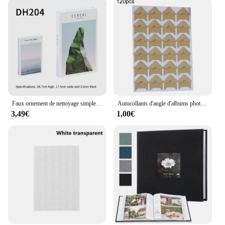
Faux ornement de nettoyage simple, accessoires de prise de vue, livre décoratif à la mode 216.239., décoration de la maison, décoration de table basse
Autocollants d'angle d'albums photo vintage, papier kraft, scrapbooking, image, décor d'album photo bricolage, 5 feuilles, 120 pièces
3,49€
1,00€