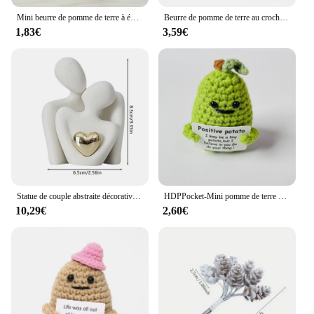
Mini beurre de pomme de terre à énergie positive HDPPocket, laine en peluche faite à la main avec carte, drôle, cadeau de Noël, décoration de la maison et de la chambre, nouveau
Beurre de pomme de terre au crochet, gros cul personnalisé, décoration de chambre, décoration de maison, Noël, anniversaire, cadeau de fête d'amis, mignon, positif
1,83€
3,59€
Statue de couple abstraite décorative nordique, sculpture de maison moderne, figurine en céramique, ornements d'artisanat de salon, FigAuckland
HDPPocket-Mini pomme de terre à énergie positive faite à la main avec carte, beurre ogo en laine, cadeau d'anniversaire amusant, décoration de la maison et de la chambre
10,29€
2,60€