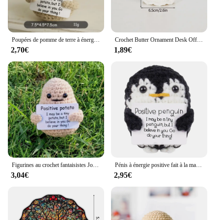
Poupées de pomme de terre à énergie positive tissées à la main, beurre HDPPocket, carte positive, ornement de bureau, cadeau de chambre, décor de motivation
Crochet Butter Ornament Desk Office Accessrespiration, Room Decoration, Finished 05/09/2018 Fruits Crochet Animals With Butter
2,70€
1,89€
Figurines au crochet fantaisistes Jouets en peluche Amigurumi faits à la main, pomme de terre positive et soutien émotionnel, cadeaux uniques pour la décoration intérieure, 514
Pénis à énergie positive fait à la main avec carte, décoration de la maison, ornement de chambre, cadeaux de fête de Noël
3,04€
2,95€