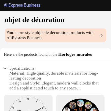
objet de décoration
Find more style
objet de décoration
products with
AliExpress Business
Horloges murales
Here are the products found in the
Specifications:
Material: High-quality, durable materials for long-
lasting decoration
Design and Style: Elegant, modern wall clocks that
add a sophisticated touch to any space
Usage and Purpose: Ideal for enhancing the
aesthetics of homes, offices, or commercial spaces
Performance and Property: Precise timekeeping
with silent, non-ticking mechanisms