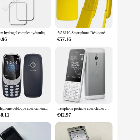
 for the Nokia 1650 model, this keypad offers an ergonomic
ear and tear, making it a reliable choice for frequent use.
lent choice. It's not just a simple keyboard; it's a set that
tactile feedback of a physical keyboard, and it's compatible
Film hydrogel complet hydraulique HD pour Nokia3210 4G TA-3210, protecteur d'écran, housse de protection, compatible avec Va2024 2.4 1619 pouces
VA8110-Smartphone Débloqué 4G, Téléphone Portable, 4 Go + 512 Mo, Gels Sim, Wifi Gratuit, Glissière GPS, KaiOS, Original
0.96
€57.16
 one, and the reliable performance ensures that you can type
ance their mobile phone's functionality without
Téléphone débloqué avec caméra et lampe de poche, Bluetooth, Va3310, 4G, 512 Mo, 256 Mo de RAM
Téléphone portable avec clavier arabe, russe et hébreu, Va 230, touristes, SIM 101900/1800, bouton, 2MP, MP3, 2.8 ", original débloqué
38.11
€42.97