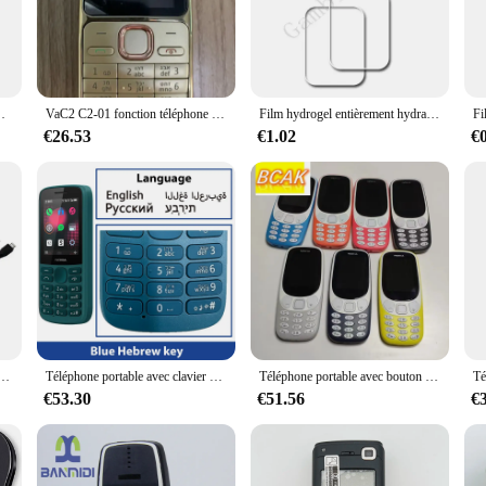
who values the tactile feedback of a physical keyboard. Designed specifically
nd. The durable plastic material ensures longevity and resilience against daily w
 to enhance your mobile phone's functionality, the Nokia 1650 Keypad is an excel
 damaged keypad. This versatile accessory is perfect for anyone who values the 
Mp4, déverrouillage Fm, changement de voix, écouteur
VaC2 C2-01 fonction téléphone anglais et hébreu clavier prise en charge du logo sur le bouton débloqué 2G 3G téléphone portable utilisé téléphone
Film hydrogel entièrement hydraulique HD pour Nokia150, housse de protection d'écran, pas de verre Guatemala, 150, 2023 pouces, 2.4, 2G
€26.53
€1.02
€
lation. It's a straightforward process to replace your old keypad with this new
anyone who values the tactile feedback of a physical keyboard and wants to enh
téléphone portable, connecteur de câble de charge USB, compatible avec VaLG Samsung Sony Ipod Motorola Multi Wild
Téléphone portable avec clavier hébreu, téléphone portable, EpiCards pour touristes, 215 pouces, radio FM sans fil, longue durée de veille, 2.4 mAh, Va1150, 4G
Téléphone portable avec bouton de carte droite, téléphone portable, non intelligent, fonction Elmain, carte touristique, BCAK, Va 3310, 2.4, 101, 2G
€53.30
€51.56
€