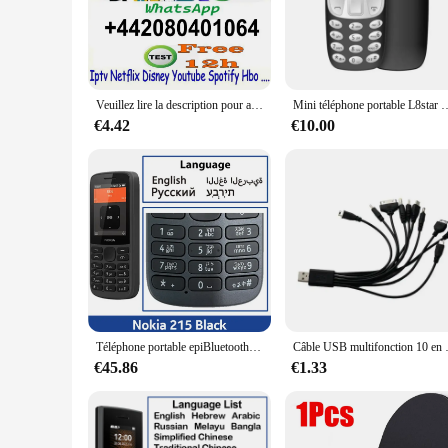
The Nokia 1650 Keypad is a must-have accessory for anyone 
and compact design that fits perfectly in the palm of your ha
**Versatile Compatibility**
Whether you're a wholesaler, vendor, or an individual looking
includes all the necessary components to replace your old or
Veuillez lire la description pour acheter, regardez l'image
Mini téléphone portable L8star Bm10, double carte Sim, avec lecteur Mp3 
with a wide range of Nokia 1650 models.
€4.42
€10.00
**Ease of Use and Installation**
The Nokia 1650 Keypad is designed for ease of use and instal
with confidence and accuracy. This accessory is perfect for 
compromising on quality or performance.
Téléphone portable epiBluetooth avec radio FM, téléphone à bouton-poussoir, clavier hébreu utilisé, Va 215/225, touriste 4G, 2.4 pouces, 1150mAh
Câble USB multifonction 10 en 1 pour 
€45.86
€1.33