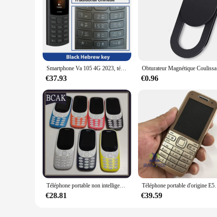
Smartphone Va 105 4G 2023, téléphone portable pour touristes, epiBluetooth 5.0, batterie 1450mAh, radio FM, appel statique avec clavier hébreu, original
Obturateur Magn
€37.93
€0.96
Téléphone portable non intelligent, 3310, 101Non-Smart Phone, Straight Board, VaButton, ElmainFunction, Touriste Card, BCAK, 2.4, Nouveau
Téléphone portable d'origine E52, débloqué, Bluetooth, WIFI,
€28.81
€39.59