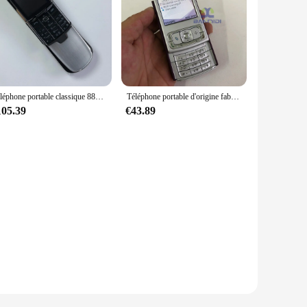
Téléphone portable classique 8800 d'origine, 2G, 101Leic-band, débloqué, clavier russe, arabe, hébreu, fabriqué sur 2005, 3 couleurs en option
Téléphone portable d'origine fabriqué en Finlande, téléphone portable N95, arabe, russe, hébreu, clavier en option Ancien Smartphone Attention Ian Débloqué
105.39
€43.89