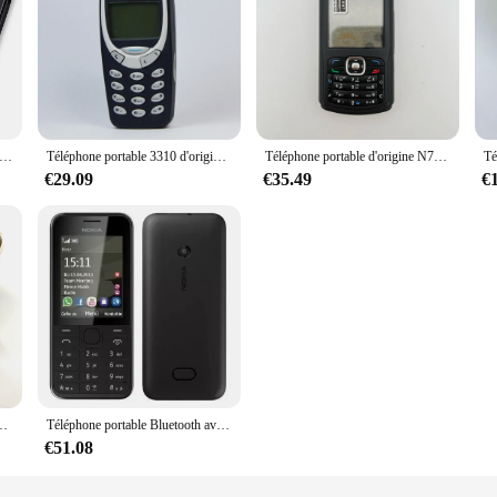
étique Coulissant en Plastique pour Webcam, Couverture pour Tablette iPad, Ordinateur Portable, Lentilles de Caméra de Téléphone Portable, Autocollant de Confidentialité
Téléphone portable 3310 d'origine, 2G 101900/1800 Bon téléphone portable pas cher débloqué Fabriqué l'année 2000. Ne fonctionne pas en Amérique du Nord
Téléphone portable d'origine N70 débloqué, appareil photo 3G, Bluetooth, radio, russe, arabe, clavier hébreu, fabriqué en Finlande, livraison gratuite
€29.09
€35.49
€
 GPS, 3G, clavier russe, arabe, hébreu, vieux téléphone, fabriqué sur 2009, 3 couleurs
Téléphone portable Bluetooth avec appareil photo, Va208, débloqué, 1 carte mère, 3G, 1,3 MP, 64 Mo de RAM, 1020mAh
€51.08