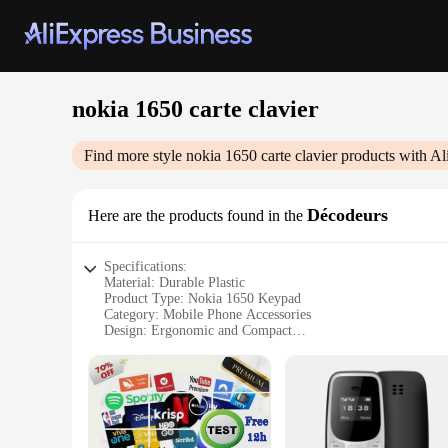
nokia 1650 carte clavier
Find more style
nokia 1650 carte clavier
products with Al
Décodeurs
Here are the products found in the
Specifications:
Material: Durable Plastic
Product Type: Nokia 1650 Keypad
Category: Mobile Phone Accessories
Design: Ergonomic and Compact
Usage: Enhances Typing Experience
Performance: Reliable and Responsive
Features:
|Nokia 1650 Carte Clavier|Vendors|
**Enhanced Typing Experience**