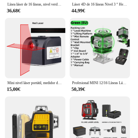
Línea láser de 16 líneas, nivel verde, Línea Verde, nivel automático 360, Horizontal y Vertical, Rayo Verde ultrapotente, multif
Láser 4D de 16 líneas Nivel 3 ° Herramienta de nivelación con función autonivelante, línea de pegatinas de pared de suelo omnidireccional con soporte para trípode
36,68€
44,99€
Mini nivel láser portátil, medidor de nivel láser de 2 líneas, líneas cruzadas horizontales y verticales, carga USB, láser verde súper potente
Profesional MINI 12/16 Líneas Láser de Nivel 4D Automático 3 ° Nivel láser de pared con palo para colocación de líneas, herramienta de construcción
15,00€
50,39€