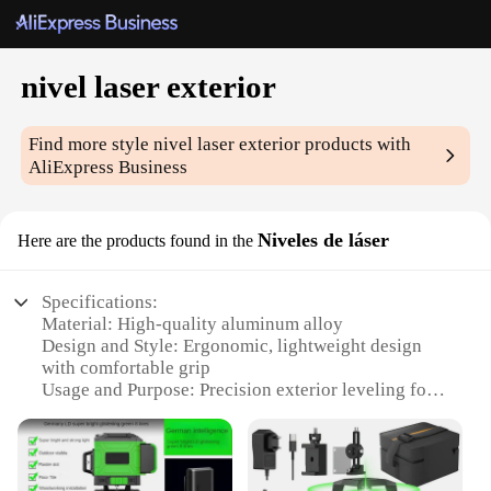
nivel laser exterior
Find more style
nivel laser exterior
products with
AliExpress Business
Niveles de láser
Here are the products found in the
Specifications:
Material: High-quality aluminum alloy
Design and Style: Ergonomic, lightweight design
with comfortable grip
Usage and Purpose: Precision exterior leveling for
construction and DIY projects
Performance and Property: Advanced laser
technology for accurate measurements
Parts and Accessories: Includes tripod mount for