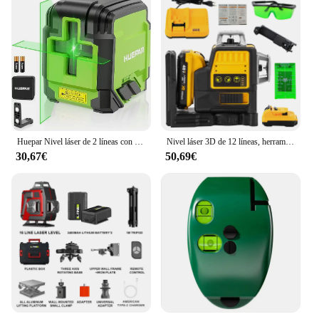
Huepar Nivel láser de 2 líneas con trípode Láser de línea cruzada verde horizontal y vertical autonivelante de 98 pies con bolsa de transporte
Nivel láser 3D de 12 líneas, herramienta de nivel de línea verde, nivel láser de haz verde potente Horizontal y Vertical 360 para batería Dewalt de 20V
30,67€
50,69€