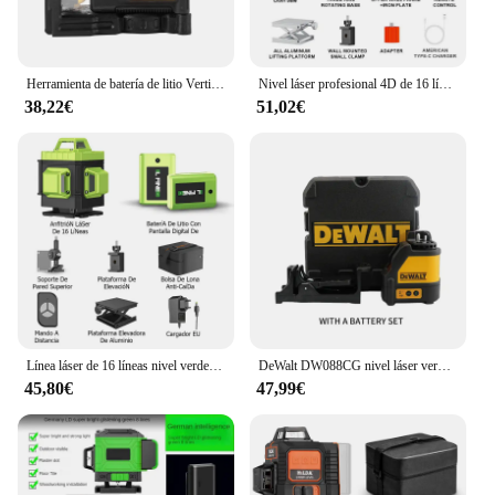
Herramienta de batería de litio Vertical 3D de 360 grados, 12V, nivel láser de 12 líneas, medidor de nivel de luz verde Horizontal para exteriores
Nivel láser profesional 4D de 16 líneas automático 3 ° Poste de sujeción de línea Pared 360 Horizontal y Vertical Super power Green Beam
38,22€
51,02€
Línea láser de 16 líneas nivel verde línea verde nivel automático 360 Horizontal y Vertical láser ultra potente haz verde multifunción
DeWalt DW088CG nivel láser verde 2 líneas de alta precisión interior y exterior Cruz Vertical instrumento de medición de nivel recargable
45,80€
47,99€