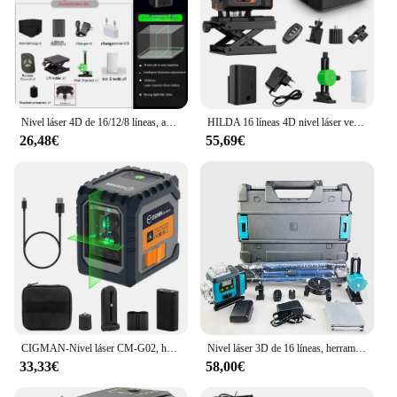
Nivel láser 4D de 16/12/8 líneas, autonivelante de línea verde, 360, superpotencia Horizontal y Vertical
HILDA 16 líneas 4D nivel láser verde ultra fuerte con pantalla de batería autonivelante 360 Cruz Horizontal y Vertical regalo para hombres
26,48€
55,69€
CIGMAN-Nivel láser CM-G02, herramienta de nivelación de 2 líneas, nivelado automático, batería recargable de iones de litio de 1000mAh, fácil operación con un interruptor, alta visibilidad
Nivel láser 3D de 16 líneas, herramienta de Línea Verde de 200 pies, Control remoto, autonivelante de 360 ° con 2 baterías
33,33€
58,00€