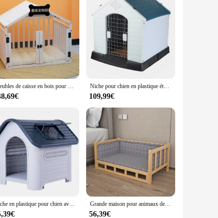
Meubles de caisse en bois pour chiens, maisons pour chiens préfabriquées, fournitures pliantes, modulaire
Niche pour chien en plastique étanche avec porte en fer et puits de lumière, maison d'extérieur pour animaux de compagnie, grande taille
38,69€
109,99€
Niche en plastique pour chien avec toit ouvrant, chenils pour chien, intérieur, extérieur, moderne, luxe, taille moyenne
Grande maison pour animaux de compagnie en bois massif écologique, chenil pour chien et chat, lit pour animal de compagnie, peut être utilisé comme accès à la table de chevet, durable, luxe
5,39€
56,39€