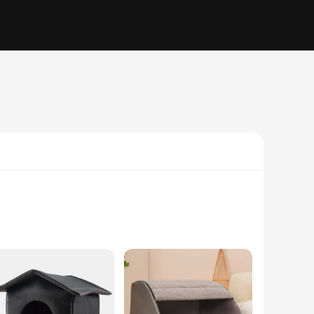
The design and style of this product are meticulously crafted