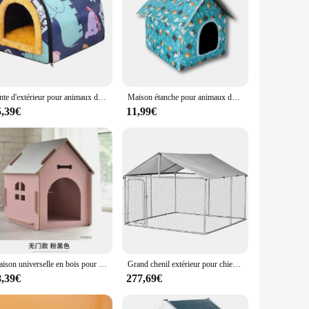
Tente d'extérieur pour animaux de compagnie, abri lavable pour chats, niche imperméable pour chien, lit pour chaton antidérapant, diversification des animaux de compagnie, hiver
Maison étanche pour animaux de compagnie, lits de sommeil pour chat, tente de diversification, pliable et lavable, fournitures pour petits chiens et chiots, extérieur, imperméable à la pluie
5,39€
11,99€
Maison universelle en bois pour chiens et chats, chenils modernes, 4 saisons, d'intérieur et d'extérieur, multi-usages, MC
Grand chenil extérieur pour chiens avec système de loquet verrouillable sur le toit, animal de compagnie, chiot, maison de course
8,39€
277,69€