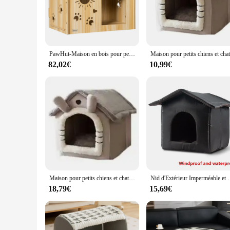
to blend seamlessly with your existing decor while providing 
elements, ensuring your pet stays cozy and dry.
**Versatile and Easy to Maintain**
This versatile piece of pet furniture is not only functional b
PawHut-Maison en bois pour petits chiens avec porte d'entrée 69x50x58,5 cm
exposed to the elements. The lightweight construction makes i
outdoor setting, whether it's a garden, balcony, or patio.
82,02€
10,99€
**Tailored for Pet Vendors and Suppliers**
As a wholesale supplier, we understand the importance of offe
providing pet owners with a functional and stylish piece that 
to your customers. Embrace the opportunity to provide pet ow
Maison pour petits chiens et chats, fournitures pour animaux de compagnie, peut être démantelée et lavée, 4 saisons, général, 1 pièce
Nid d'Extérieur Imperméable et Chaud pour Chien et Chat, Abr
18,79€
15,69€