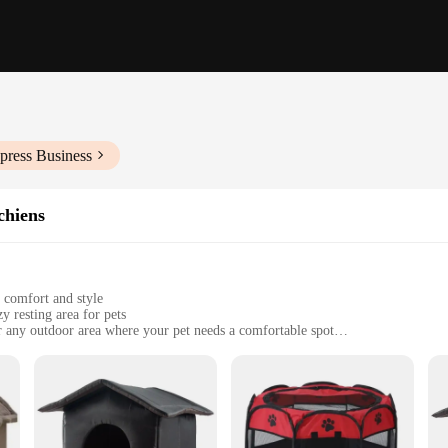
press Business
 chiens
 comfort and style
y resting area for pets
or any outdoor area where your pet needs a comfortable spot
izes to accommodate different pet needs
and designed for long-lasting use
door space, offering your pet a dedicated area to relax and enjoy the fresh air. 