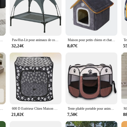
 pour Animaux de Compagnie, Maison à Grip Durable, Grillage Oxford, Clôture Portable d'Extérieur pour Petits Chiens et Chats
PawHut-Lit pour animaux de compagnie avec tente étanche, lit d'extérieur pour chien et chat
Maison pour petits chiens et chats, fournitures pour animaux de compagnie, quatre saisons, peut être démantelé et lavé, général
32,24€
8,07€
5
polymère épaissi pour animaux de compagnie, chenil chaud, accent de chat, Golden Retriever, moyen et grand chien, automne et hiver
600 D Extérieur Chien Maison Chien Doux Caisse Petit Chien Parc Chien Tente Tissu Chien Caisse Enclos Pour Chiens Rectangle Chat Tente Chiens
Tente pliable portable pour animaux de compagnie, chenil octogonal, clôture, abri pour chiot, facile à utiliser, utilisation en plein air, grandes cages pour chiens et chats
21,02€
7,50€
8