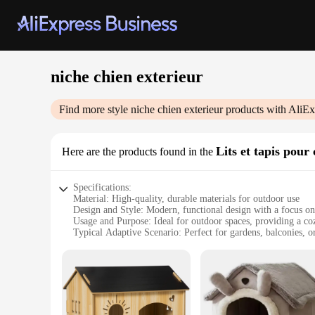
niche chien exterieur
Find more style
niche chien exterieur
products with AliEx
Lits et tapis pour
Here are the products found in the
Specifications:
Material: High-quality, durable materials for outdoor use
Design and Style: Modern, functional design with a focus on
Usage and Purpose: Ideal for outdoor spaces, providing a coz
Typical Adaptive Scenario: Perfect for gardens, balconies, 
Shape or Size or Weight or Quantity: Available in various s
Performance and Property: Weather-resistant, easy to clean, 
Features:
**Enhanced Comfort for Your Canine Companion**
The niche chien exterieur is a thoughtful addition to any out