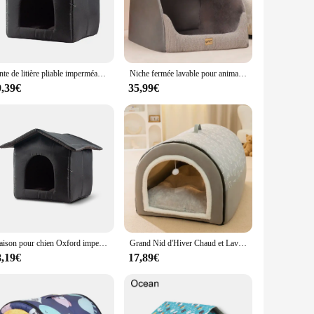
ning, the niche chien exterieur is designed to withstand the
hien exterieur remains in pristine condition, even when
Tente de litière pliable imperméable pour chat, maison d'extérieur pour chat, chenil d'hiver, facile à nettoyer, abri pour petit chien
Niche fermée lavable pour animaux de compagnie, lit chaud, villa pour chien, accent de chat, Golden Retriever, moyen et grand, parfait pour l'hiver
s simple yet elegant design makes it a stylish addition to any
9,39€
35,99€
n exterieur is a perfect addition to your product line,
o different pet needs and preferences, ensuring a broad appeal
touch of elegance to their outdoor space.
Maison pour chien Oxford imperméable noire, grill et éponge, trois modèles au choix, extérieur, maison pour chat
Grand Nid d'Hiver Chaud et Lavable pour Chien et Chat, Lit Parfait, Saisonnier, Type de Maison, Fournitures de Couchage pour Animaux de Compagnie
8,19€
17,89€