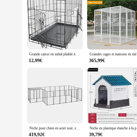
Grande caisse en métal pliable à double porte pour animaux de compagnie, portable, en fil de fer, grands chenils
Grandes cages et maiso
12,99€
365,99€
Niche pour chien en acier noir, enclos extérieur durable pour animaux de compagnie, 8,47 m²
Niche en plastique étanche à 
419,92€
39,79€