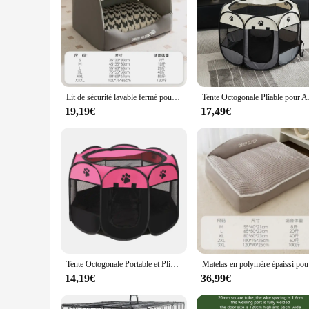
Lit de sécurité lavable fermé pour animaux de compagnie, chenil chaud, fournitures pour chiots, chiens moyens et grands, hiver, nouveau, 2025
Tente Octogonale Pliable
19,19€
17,49€
Tente Octogonale Portable et Pliable pour Animaux de Compagnie, Niche, Clôture, Abri pour Chiot, Facile à Utiliser, pour Chat et Chien, Mobilier de Maison
Matelas en 
14,19€
36,99€