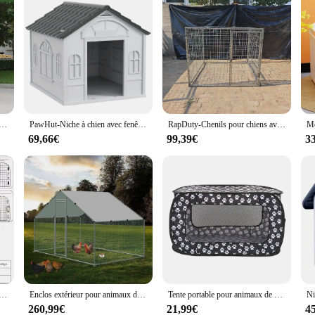
ns en métal pour animaux de compagnie, chenils extérieurs pour chiens, fil de fer, 304x180x180cm, 244x180x180cm
PawHut-Niche à chien avec fenêtre, 65x75,7x63 cm, gris et blanc
RapDuty-Chenils pour chiens avec panneaux de portail, acier, fer, aluminium, métal, facile à installer, galvanisé à chaud, Amérique
69,66€
99,39€
3
la pluie pour animaux de compagnie, abri universel, protection solaire, toilettes pour chiens, extérieur, grands, moyens et petits chiens, 4 saisons
Enclos extérieur pour animaux de compagnie, maison pour chiot, parc pour chiens, chenil pour animaux, fournitures de grande caisse, produits pour animaux de compagnie, maison et jardin
Tente portable pour animaux de compagnie, clôture, parc, pliable, rectangulaire, niche pour chien, chenil pour chiot
260,99€
21,99€
4