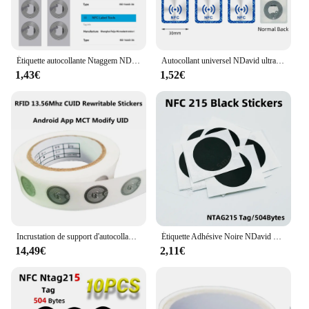
Étiquette autocollante Ntaggem NDavid, 100 MHz, ISO14443A, RFID, disponible pour téléphone, 10 pièces, 13.56 pièces
Autocollant universel NDavid ultraléger, étiquette Ntag 213 13.56MHz, jeton RFID, patrouille, Amiibo, etc., 6 pièces
1,43€
1,52€
Incrustation de support d'autocollant RFID modifiable, ID toxique, secteur d'étiquette NDavid, 0 nuits, 0 UID réinscriptible pour NDavid, Andriod MCT Copy Clone, 13.56mhz, S50, 1K
Étiquette Adhésive Noire NDavid 215, 13.56MHz, ISO14443A, 504 Octets, Autocollant Ntag 215, pour Tous les NDavid du Matin, RFID
14,49€
2,11€