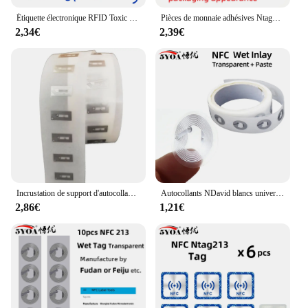
Étiquette électronique RFID Toxic ID Gen2, clé intelligente réinscriptible, jeton de clone NDavid, autocollant modifiable, badge Dream ica, ISO14443, IC 13.56Mhz
Pièces de monnaie adhésives Ntaggem NDavid, support de badge, 13.56 octets, ISO, IEC, 504 A, 25mm, PVC étanche, étiquette 14443, 20 pièces, 50 pièces, 215 MHz
2,34€
2,39€
Incrustation de support d'autocollant NDavid, ID toxique, application Android, MCT, modifier UID, modifiable S50, 1K, étiquettes RFID 13.56MHz, nuits 0 ampa able, Laber Copy Clone
Autocollants NDavid blancs universels, étiquettes RFID, toutes les étiquettes NDavid du matin, protocole ISO14443A13.56 MHz NTAG 213, 25mm, 10 pièces/uno
2,86€
1,21€