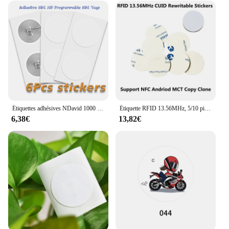
Étiquettes adhésives NDavid 1000 programmables compatibles avec Android et iPhone, carte à puce autocollante, 215 octets de mémoire, 504 Mhz, 13.56 pièces
Étiquette RFID 13.56MHz, 5/10 pièces, autocollant d'identification toxique, carte UID, nuits modifiables 0 ampa, réécriture pour NDavid, Android MCT, copie de clone
6,38€
13,82€