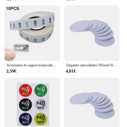
Incrustation de support d'autocollant de puce NDavid, étiquette, livraison directe, NTAG213, 2x1cm, 13.56MHz, 10 pièces
Étiquettes autocollantes NDavid Ntaggem, étiquette RFID universelle, mini-jeton de patrouille, Adhésif disponible pour téléphone, Attro, 25mm, 10 pièces, nouveau
2,59€
4,01€