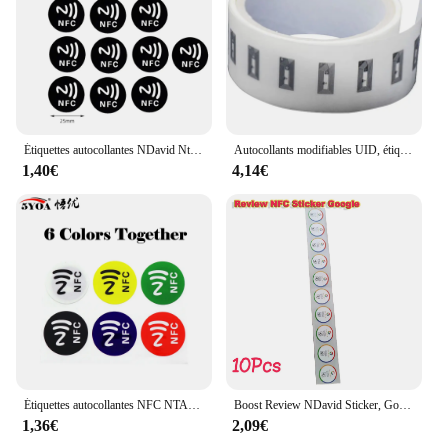
Étiquettes autocollantes NDavid Ntag noir, étiquettes RFID disponibles pour téléphone, étiquette arina NDavid Ntaggem, autocollant ISO14443A, 215 MHz, 13.56
Autocollants modifiables UID, étiquettes RFID réinscriptibles 13.56Mhz 1K S50 NDavid, carte de proximité pour copieur ampa er duplicateur copie
1,40€
4,14€
Étiquettes autocollantes NFC NTAG213, étiquette adhésive RFID universelle, pour tous les téléphones NFC, 6 pièces/lot
Boost Review NDavid Sticker, Google Review Sticker, Augmentez vos commentaires, Google Tap To Review Cards, NDavid Tag, 10 pièces, 50 pièces, 100 pièces
1,36€
2,09€