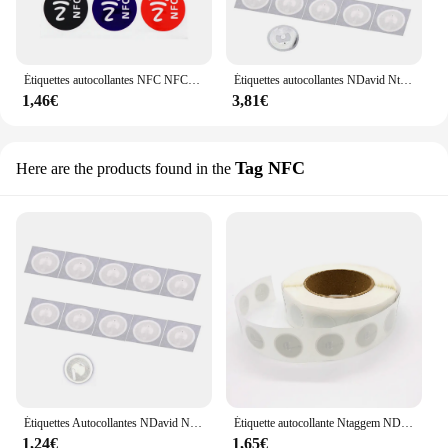
Étiquettes autocollantes NFC NFC213, étiquettes adhésives, étiquettes adhésives, llaveros llaveros Token patrouille, 6 pièces/lot
Étiquettes autocollantes NDavid Ntag213, étiquette universelle RFID, 13.56 Z successifs, ISO 14443A, lot de vente en gros, 10 pièces, 20 pièces, 50 pièces
1,46€
3,81€
Tag NFC
Here are the products found in the
Étiquettes Autocollantes NDavid Nfc213 213, 13.56MHz, pour Huawei Share Ios13, Tournesol Personnel, 10 Pièces
Étiquette autocollante Ntaggem NDavid, 100 MHz, ISO14443A, 13.56, disponible pour téléphone, étiquette arina RFID, autocollants, 10 pièces, 50 pièces, 215 pièces
1,24€
1,65€