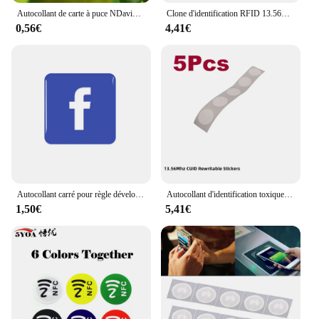
Autocollant de carte à puce NDavid, étiquette universelle, ISO14443A, S50, FM1108, 13.56Mhz, lot de 10 pièces
Clone d'identification RFID 13.56MHz toxique, 5 pièces, étiquette autocollante, UID modifiable nuits 0 ampa, réécriture pour NDavid Andriod MCT
0,56€
4,41€
Autocollant carré pour règle développe Google, étiquette d'élection, étiquettes Xy, 13.56MHz, programmable, tactile NDavid, NTAGgem, NDavid, Facebook, 30mm
Autocollant d'identification toxique modifiable, incrustation de support RFID, secteur d'étiquette NDavid, 0 nuits, carte de proximité réinscriptible, clone de badge de copie, S50, 1K, 13.56MHz
1,50€
5,41€