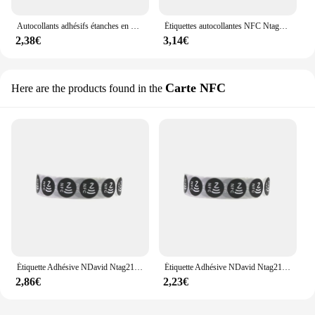
Autocollants adhésifs étanches en PET, étiquettes adhésives intelligentes Ntag213 pour tous les téléphones, 6 pièces
Étiquettes autocollantes NFC Ntag215 pour téléphone, étiquette adhésive disponible, 25mm, jeton patrouille, étiquette universelle, Mini, 10 pièces/lot
2,38€
3,14€
Carte NFC
Here are the products found in the
Étiquette Adhésive NDavid Ntag213 144 Octets, 13.56MHz ISO14443A, Puce 213 RFID, pour Téléphone, 6 Couleurs
Étiquette Adhésive NDavid Ntag213 144 Octets, 13.56MHz ISO14443A, Puce 213 RFID, pour Téléphone, 6 Couleurs
2,86€
2,23€