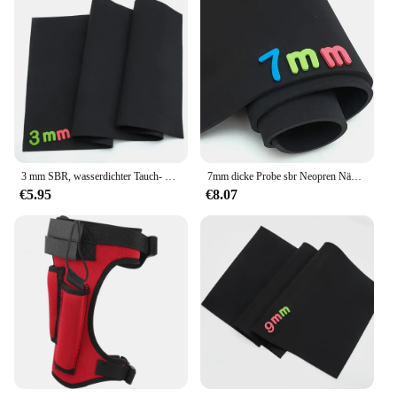
3 mm SBR, wasserdichter Tauch- und Stoßschutz, Neoprenanzug. Doppelseitiger Neopren-Nähstoff, dehnbar, andere
7mm dicke Probe sbr Neopren Näh stoff wasserdicht wind dicht Tauchen stoßfest stoßfest Stoff
€5.95
€8.07