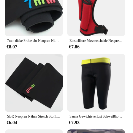
7mm dicke Probe sbr Neopren Näh stoff wasserdicht wind dicht Tauchen stoßfest stoßfest Stoff
Einstellbare Messerscheide Neopren Tauchen Messer Wrap Scheide Abdeckband Beinhalter Taucher Sicherheitsausrüstung Halter
€8.07
€7.86
SBR Neopren Nähen Stretch Stoff, Kleider tasche, Computer tasche, Reisetasche, Wasserdichte Material zubehör, Schwarz, Extra Dick, 9mm
Sauna Gewichtsverlust Schweißhose Neopren Abnehmen Workout Capri Hohe Taille Trainer Leggings Heiße Fettverbrennung Workout Fitness
€6.04
€7.93