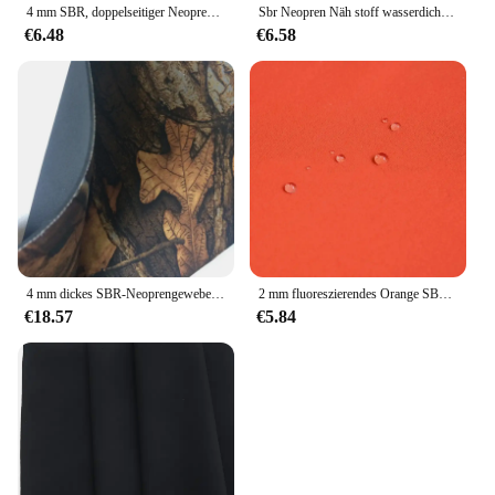
4 mm SBR, doppelseitiger Neopren-Nähstoff, Neoprenanzug, dehnbar, andere wasserdichte und winddichte Jersey-Stretch-Trikot
Sbr Neopren Näh stoff wasserdicht wind dicht stoßfest Neopren anzug ultra dick 9mm Großhandel jede Größe Stretch Plain
€6.48
€6.58
4 mm dickes SBR-Neoprengewebe, weich, elastisch, stoßfest, bunt, zum Tauchen, doppelseitiges Verbundtuch, Sportschutzausrüstung, Surfen
2 mm fluoreszierendes Orange SBR-Neopren-Nähstoff, Reisetasche, Computertasche, Tassenabdeckung, Tauchausrüstung, wasserdicht, winddicht, stoßfest
€18.57
€5.84