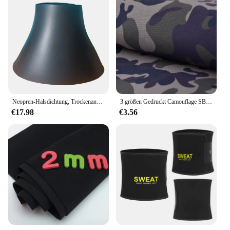
Neopren-Halsdichtung, Trockenanzug, Segel, Tauchen, Tauchanzug, Reparatur, Ersetzen der Halsdichtung für Trockenanzüge
3 größen Gedruckt Camouflage SBR Neopren Tauchen Stoff Für DIY Nähen Handwerk Kleidung Taschen Sportswear Materialien Liefert
€17.98
€3.56