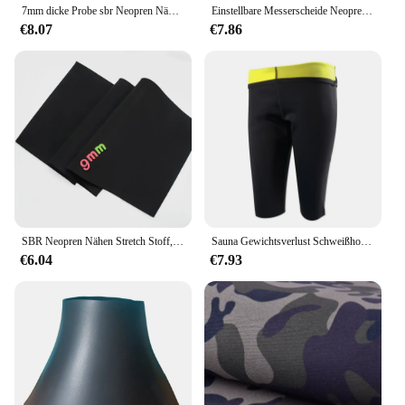
7mm dicke Probe sbr Neopren Näh stoff wasserdicht wind dicht Tauchen stoßfest stoßfest Stoff
Einstellbare Messerscheide Neopren Tauchen Messer Wrap Scheide Abdeckband Beinhalter Taucher Sicherheitsausrüstung Halter
€8.07
€7.86
SBR Neopren Nähen Stretch Stoff, Kleider tasche, Computer tasche, Reisetasche, Wasserdichte Material zubehör, Schwarz, Extra Dick, 9mm
Sauna Gewichtsverlust Schweißhose Neopren Abnehmen Workout Capri Hohe Taille Trainer Leggings Heiße Fettverbrennung Workout Fitness
€6.04
€7.93