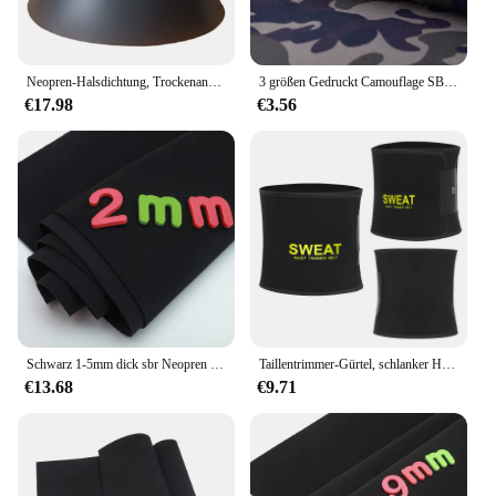
Neopren-Halsdichtung, Trockenanzug, Segel, Tauchen, Tauchanzug, Reparatur, Ersetzen der Halsdichtung für Trockenanzüge
3 größen Gedruckt Camouflage SBR Neopren Tauchen Stoff Für DIY Nähen Handwerk Kleidung Taschen Sportswear Materialien Liefert
€17.98
€3.56
Schwarz 1-5mm dick sbr Neopren Näh stoff Stretch wasserdicht Neopren anzug Taucht uch doppelseitiger Verbund
Taillentrimmer-Gürtel, schlanker Herren-Körperformer, Cincher, Bauchkontrolle, Neopren-Schweißwickel für Bauch und Rücken, Lendenwirbelstütze
€13.68
€9.71