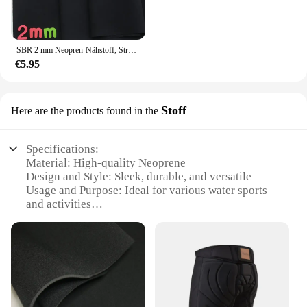
SBR 2 mm Neopren-Nähstoff, Stretch-Polyester-Gewebe, wasserdicht, winddicht, Rucksack, Sportschutzausrüstung
€5.95
Stoff
Here are the products found in the
Specifications:
Material: High-quality Neoprene
Design and Style: Sleek, durable, and versatile
Usage and Purpose: Ideal for various water sports
and activities
Performance and Property: Excellent buoyancy and
thermal insulation
Shape or Size: Available in a range of sizes to fit
various body types
Quantity: Sold as sets for convenience
Features: