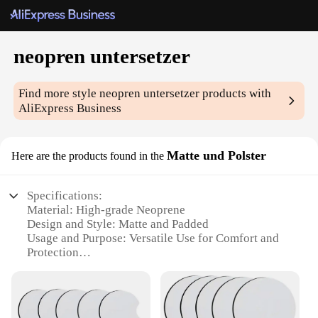
neopren untersetzer
Find more style
neopren untersetzer
products with
AliExpress Business
Matte und Polster
Here are the products found in the
Specifications:
Material: High-grade Neoprene
Design and Style: Matte and Padded
Usage and Purpose: Versatile Use for Comfort and
Protection
Typical Adaptive Scenario: Suitable for various
activities like yoga, exercise, or even as a cozy seat
cushion
Shape or Size or Weight or Quantity: Available in