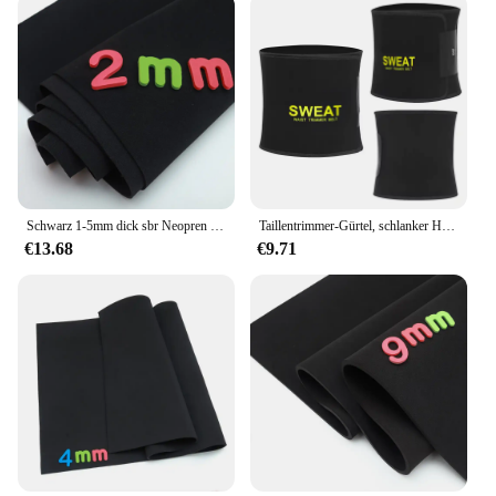
Schwarz 1-5mm dick sbr Neopren Näh stoff Stretch wasserdicht Neopren anzug Taucht uch doppelseitiger Verbund
Taillentrimmer-Gürtel, schlanker Herren-Körperformer, Cincher, Bauchkontrolle, Neopren-Schweißwickel für Bauch und Rücken, Lendenwirbelstütze
€13.68
€9.71