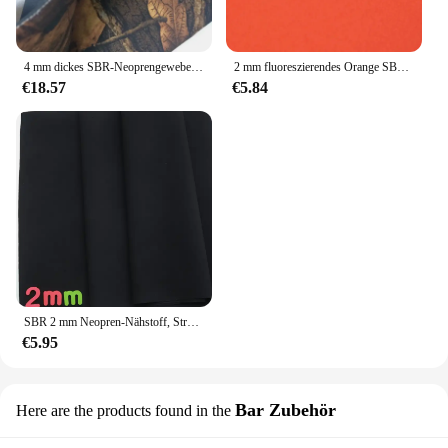
4 mm dickes SBR-Neoprengewebe, weich, elastisch, stoßfest, bunt, zum Tauchen, doppelseitiges Verbundtuch, Sportschutzausrüstung, Surfen
2 mm fluoreszierendes Orange SBR-Neopren-Nähstoff, Reisetasche, Computertasche, Tassenabdeckung, Tauchausrüstung, wasserdicht, winddicht, stoßfest
€18.57
€5.84
SBR 2 mm Neopren-Nähstoff, Stretch-Polyester-Gewebe, wasserdicht, winddicht, Rucksack, Sportschutzausrüstung
€5.95
Bar Zubehör
Here are the products found in the