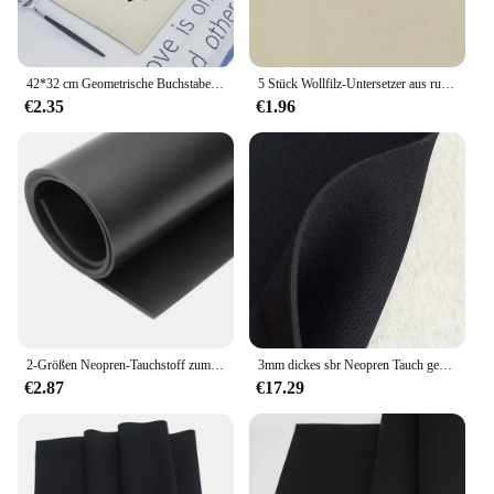
42*32 cm Geometrische Buchstaben Untersetzer Hochzeit Serviette Getränkeuntersetzer Leinen Matte Tischset Küche Hause Liefert Tischset Pads für Tassen
5 Stück Wollfilz-Untersetzer aus rundem Filz, Rundheit, 10,2 cm, handgefertigt, Wollfilz, kleine Tassenmatte, buntes rundes Woll-Isolierpad
€2.35
€1.96
2-Größen Neopren-Tauchstoff zum Selbermachen, handgefertigt, Patchwork, Kleidung, Hosen, Materialien, Nähen, Basteln, Zubehör
3mm dickes sbr Neopren Tauch gewebe doppelseitiges Verbund tuch zum Tauchen Stoßdämpfer Neopren anzüge 50x cm
€2.87
€17.29