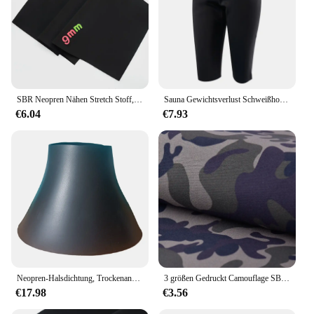
SBR Neopren Nähen Stretch Stoff, Kleider tasche, Computer tasche, Reisetasche, Wasserdichte Material zubehör, Schwarz, Extra Dick, 9mm
Sauna Gewichtsverlust Schweißhose Neopren Abnehmen Workout Capri Hohe Taille Trainer Leggings Heiße Fettverbrennung Workout Fitness
€6.04
€7.93
Neopren-Halsdichtung, Trockenanzug, Segel, Tauchen, Tauchanzug, Reparatur, Ersetzen der Halsdichtung für Trockenanzüge
3 größen Gedruckt Camouflage SBR Neopren Tauchen Stoff Für DIY Nähen Handwerk Kleidung Taschen Sportswear Materialien Liefert
€17.98
€3.56