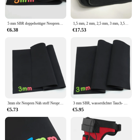
5 mm SBR doppelseitiger Neopren-Nähstoff, Neoprenanzug, Laptoptasche, Reisetasche, wasserdichter, winddichter, stoßfester Schutz.
1,5 mm, 2 mm, 2,5 mm, 3 mm, 3,5 mm, 4 mm, 4,5 mm, 5 mm Neopren-Gummi-Tauchmaterial Sbr doppelseitiges elastisches T-Tuch für Sport
€6.38
€17.53
3mm sbr Neopren Näh stoff Neopren anzug Stretch Stoff andere Stoffe glatt gestrickt Stretch Polyester Spandex/Polyester Kette
3 mm SBR, wasserdichter Tauch- und Stoßschutz, Neoprenanzug. Doppelseitiger Neopren-Nähstoff, dehnbar, andere
€5.73
€5.95