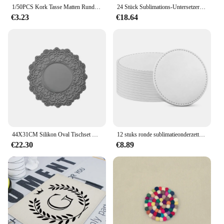
1/50PCS Kork Tasse Matten Runde Platz Saugfähigen Hitzebeständige Untersetzer Wiederverwendbare Kaffee Tasse Getränke Pad Bar Küche tisch Dekoration
24 Stück Sublimations-Untersetzer, 10,2 x 10,2 cm, Hartfaserplatten-Untersetzer, Kork und MDF, blanko, Sublimations-Auto-Untersetzer (rund, quadratisch), langlebig
€3.23
€18.64
44X31CM Silikon Oval Tischset Hitzebeständige Verdickte Rutschfeste Europäische Spitze Tasse Matte Esstisch Dekoration Untersetzer
12 stuks ronde sublimatieonderzetters 4 inch sublimatieonderzetters blanco antislip ronde onderzetters voor de warmteoverdracht
€22.30
€8.89