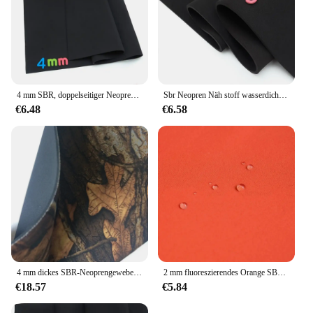
4 mm SBR, doppelseitiger Neopren-Nähstoff, Neoprenanzug, dehnbar, andere wasserdichte und winddichte Jersey-Stretch-Trikot
Sbr Neopren Näh stoff wasserdicht wind dicht stoßfest Neopren anzug ultra dick 9mm Großhandel jede Größe Stretch Plain
€6.48
€6.58
4 mm dickes SBR-Neoprengewebe, weich, elastisch, stoßfest, bunt, zum Tauchen, doppelseitiges Verbundtuch, Sportschutzausrüstung, Surfen
2 mm fluoreszierendes Orange SBR-Neopren-Nähstoff, Reisetasche, Computertasche, Tassenabdeckung, Tauchausrüstung, wasserdicht, winddicht, stoßfest
€18.57
€5.84