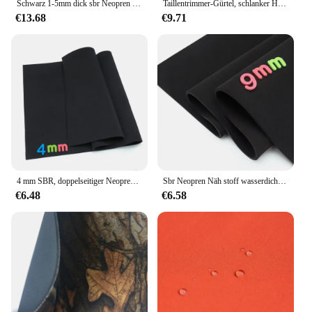
Schwarz 1-5mm dick sbr Neopren Näh stoff Stretch wasserdicht Neopren anzug Taucht uch doppelseitiger Verbund
Taillentrimmer-Gürtel, schlanker Herren-Körperformer, Cincher, Bauchkontrolle, Neopren-Schweißwickel für Bauch und Rücken, Lendenwirbelstütze
€13.68
€9.71
4 mm SBR, doppelseitiger Neopren-Nähstoff, Neoprenanzug, dehnbar, andere wasserdichte und winddichte Jersey-Stretch-Trikot
Sbr Neopren Näh stoff wasserdicht wind dicht stoßfest Neopren anzug ultra dick 9mm Großhandel jede Größe Stretch Plain
€6.48
€6.58