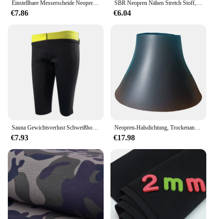
Einstellbare Messerscheide Neopren Tauchen Messer Wrap Scheide Abdeckband Beinhalter Taucher Sicherheitsausrüstung Halter
SBR Neopren Nähen Stretch Stoff, Kleider tasche, Computer tasche, Reisetasche, Wasserdichte Material zubehör, Schwarz, Extra Dick, 9mm
€7.86
€6.04
Sauna Gewichtsverlust Schweißhose Neopren Abnehmen Workout Capri Hohe Taille Trainer Leggings Heiße Fettverbrennung Workout Fitness
Neopren-Halsdichtung, Trockenanzug, Segel, Tauchen, Tauchanzug, Reparatur, Ersetzen der Halsdichtung für Trockenanzüge
€7.93
€17.98