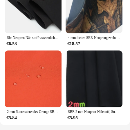
Sbr Neopren Näh stoff wasserdicht wind dicht stoßfest Neopren anzug ultra dick 9mm Großhandel jede Größe Stretch Plain
4 mm dickes SBR-Neoprengewebe, weich, elastisch, stoßfest, bunt, zum Tauchen, doppelseitiges Verbundtuch, Sportschutzausrüstung, Surfen
€6.58
€18.57
2 mm fluoreszierendes Orange SBR-Neopren-Nähstoff, Reisetasche, Computertasche, Tassenabdeckung, Tauchausrüstung, wasserdicht, winddicht, stoßfest
SBR 2 mm Neopren-Nähstoff, Stretch-Polyester-Gewebe, wasserdicht, winddicht, Rucksack, Sportschutzausrüstung
€5.84
€5.95