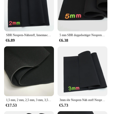
SBR Neopren-Nähstoff, Innentasche, Schultasche, Isolierung, Becherabdeckung, Schutzhülle, 2 mm, schwarzer Stretchstoff, andere einfarbige Strickstoffe
5 mm SBR doppelseitiger Neopren-Nähstoff, Neoprenanzug, Laptoptasche, Reisetasche, wasserdichter, winddichter, stoßfester Schutz.
€6.89
€6.38
1,5 mm, 2 mm, 2,5 mm, 3 mm, 3,5 mm, 4 mm, 4,5 mm, 5 mm Neopren-Gummi-Tauchmaterial Sbr doppelseitiges elastisches T-Tuch für Sport
3mm sbr Neopren Näh stoff Neopren anzug Stretch Stoff andere Stoffe glatt gestrickt Stretch Polyester Spandex/Polyester Kette
€17.53
€5.73