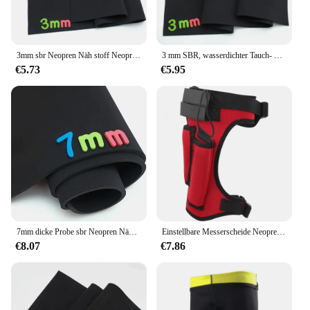
elements or simply want to maintain their health and
appearance, these neoprene untersetzer sets are the
perfect solution.
3mm sbr Neopren Näh stoff Neopren anzug Stretch Stoff andere Stoffe glatt gestrickt Stretch Polyester Spandex/Polyester Kette
3 mm SBR, wasserdichter Tauch- und Stoßschutz, Neoprenanzug. Doppelseitiger Neopren-Nähstoff, dehnbar, andere
€5.73
€5.95
7mm dicke Probe sbr Neopren Näh stoff wasserdicht wind dicht Tauchen stoßfest stoßfest Stoff
Einstellbare Messerscheide Neopren Tauchen Messer Wrap Scheide Abdeckband Beinhalter Taucher Sicherheitsausrüstung Halter
€8.07
€7.86