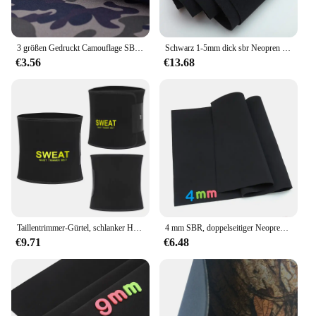
3 größen Gedruckt Camouflage SBR Neopren Tauchen Stoff Für DIY Nähen Handwerk Kleidung Taschen Sportswear Materialien Liefert
Schwarz 1-5mm dick sbr Neopren Näh stoff Stretch wasserdicht Neopren anzug Taucht uch doppelseitiger Verbund
€3.56
€13.68
Taillentrimmer-Gürtel, schlanker Herren-Körperformer, Cincher, Bauchkontrolle, Neopren-Schweißwickel für Bauch und Rücken, Lendenwirbelstütze
4 mm SBR, doppelseitiger Neopren-Nähstoff, Neoprenanzug, dehnbar, andere wasserdichte und winddichte Jersey-Stretch-Trikot
€9.71
€6.48