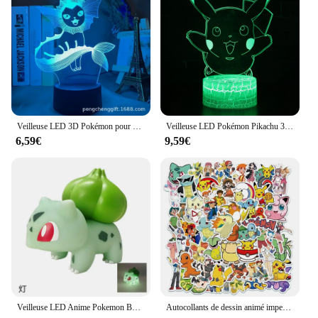
Veilleuse LED 3D Pokémon pour enfants, figurines d'anime, lampe de chevet Pikachu mignonne, décoration de chambre, cadeau d'anniversaire, nouveau jouet
Veilleuse LED Pokémon Pikachu 3D pour enfants, figurines d'anime, lampe de table modèle, jouets sympas, cadeau d'anniversaire pour garçons et filles, 7 couleurs
6,59€
9,59€
Veilleuse LED Anime Pokemon Bulbasaur, Pikachu Scintillant, Lampes Douces Mignonnes, Chambre à Coucher, Décoration de Chambre, Jouet pour Enfants, Cadeau de Noël
Autocollants de dessin animé imperméables pour enfants, cool, néon, Pokémon, Pikachu, graffiti, décalcomanies, ordinateur portable, planche à roulettes, téléphone, jouets