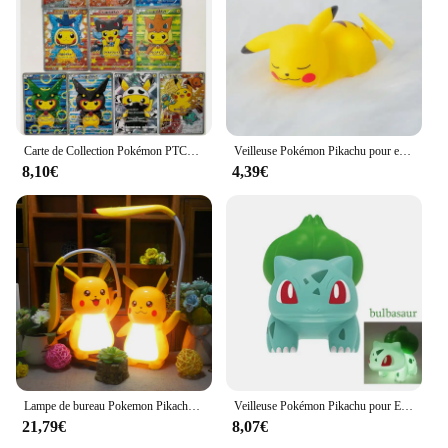
Carte de Collection Pokémon PTCG, Pikachu, COS, Nouvelle Production, 1e Croix, Flash IQUE Starlight, Anime, Périphérique, Cadeau de Vacances, DIY
Veilleuse Pokémon Pikachu pour enfants, figurines d'anime plonger oyantes, jouet mignon, lampe de chevet à LED, ornement Kawaii, cadeau pour enfants, 6 pièces
8,10€
4,39€
Lampe de bureau Pokemon Pikachu, nouveau, authentique, 3 vitesses réglables, chargeur USB, Protection des yeux, veilleuse, fournitures d'étude pour enfants
Veilleuse Pokémon Pikachu pour Enfants, Poupées Anime, Lumière Douce, Lumières LED de oral et, Luminosité Réglable, Décor de Chambre, Jouets
21,79€
8,07€