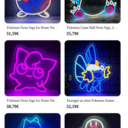
Pokémon Neon Sign for Home Wall Decor, USB 62 Neon Sign for Bedrom, Game Room Decor, Gifts for Kids, Friends, Unique
Pokemon Game Ball Neon Sign, Anime LED Neon Light Up Signs, Salle de jeux, Chambre d'enfant, Homme, Diversification Art Decor, Cadeaux pour enfants
31,59€
35,79€
Pokémon Neon Sign for Home Wall Decor, USB 62 Neon Sign for Bedrom, Game Room Decor, Gifts for Kids, Friends, Unique
Enseigne au néon Pokemon Anime pour décoration murale, enseignes lumineuses pour salle de jeux, chambre d'enfant, homme, diversification, cadeaux de décoration mignons pour enfants, cadeaux d'anniversaire
30,79€
32,19€