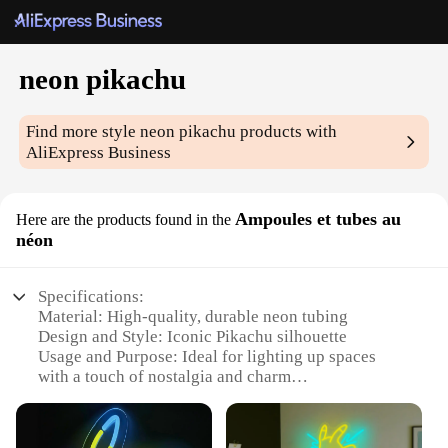
neon pikachu
Find more style
neon pikachu
products with
AliExpress Business
Ampoules et tubes au
Here are the products found in the
néon
Specifications:
Material: High-quality, durable neon tubing
Design and Style: Iconic Pikachu silhouette
Usage and Purpose: Ideal for lighting up spaces
with a touch of nostalgia and charm
Performance and Property: Energy-efficient, long-
lasting illumination
Shape and Size: Customizable to fit various settings