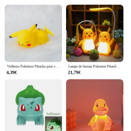
Veilleuse Pokémon Pikachu pour enfants, figurines d'anime plonger oyantes, jouet mignon, lampe de chevet à LED, ornement Kawaii, cadeau pour enfants, 6 pièces
Lampe de bureau Pokemon Pikachu, nouveau, authentique, 3 vitesses réglables, chargeur USB, Protection des yeux, veilleuse, fournitures d'étude pour enfants
4,39€
21,79€