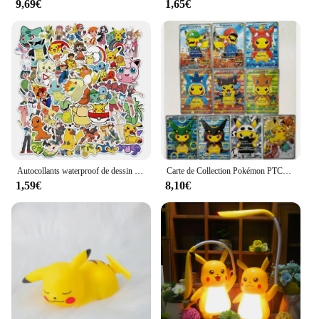
9,69€
1,65€
Autocollants waterproof de dessin animé Pokémon pour enfant, stickers cool, dessin animé, Pikachu, graffiti, pour ordinateur portable, skateboard, téléphone
Carte de Collection Pokémon PTCG, Pikachu, COS, Nouvelle Production, 1e Croix, Flash IQUE Starlight, Anime, Périphérique, Cadeau de Vacances, DIY
1,59€
8,10€