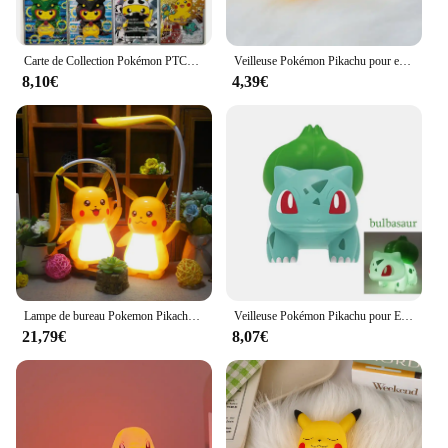
Carte de Collection Pokémon PTCG, Pikachu, COS, Nouvelle Production, 1e Croix, Flash IQUE Starlight, Anime, Périphérique, Cadeau de Vacances, DIY
Veilleuse Pokémon Pikachu pour enfants, figurines d'anime plonger oyantes, jouet mignon, lampe de chevet à LED, ornement Kawaii, cadeau pour enfants, 6 pièces
8,10€
4,39€
Lampe de bureau Pokemon Pikachu, nouveau, authentique, 3 vitesses réglables, chargeur USB, Protection des yeux, veilleuse, fournitures d'étude pour enfants
Veilleuse Pokémon Pikachu pour Enfants, Poupées Anime, Lumière Douce, Lumières LED de oral et, Luminosité Réglable, Décor de Chambre, Jouets
21,79€
8,07€