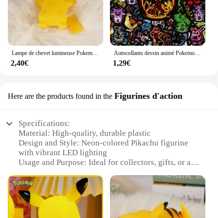
Lampe de chevet lumineuse Pokemon Pikachu pour enfants, jouet mignon, veilleuse, cadeau d'anniversaire et de Noël pour enfants
Autocollants dessin animé Pokemon Pikachu pour enfants, néon, lumière, jouet, téléphone, ordinateur portable, autocollant graffiti, 10 pièces, 30 pièces, 50 pièces, 100 pièces
2,40€
1,29€
Figurines d'action
Here are the products found in the
Specifications:
Material: High-quality, durable plastic
Design and Style: Neon-colored Pikachu figurine
with vibrant LED lighting
Usage and Purpose: Ideal for collectors, gifts, or as
a decorative piece
Shape or Size: Compact, 10cm in height
Performance and Property: Energy-efficient LED
lights that provide a soft, ambient glow
Parts and Accessories: Comes with a USB cable for