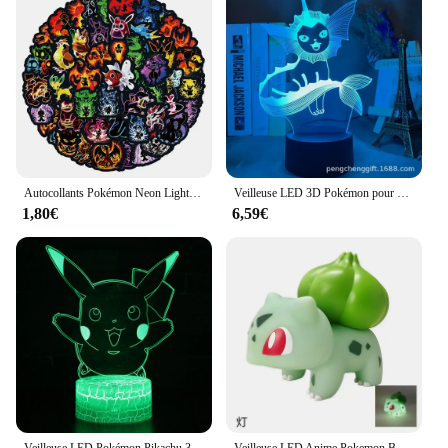
various spaces, from small nooks to large event
venues. The light sets are designed to be user-
friendly, allowing for quick installation and easy
maintenance. Whether you're looking to create a
personalized space or provide a unique offering to
your customers, our neon pikachu merchandise is
the perfect choice for those seeking a blend of
functionality and fun.
Autocollants Pokémon Neon Light pour enfants, décalcomanies Pikachu Anime, jouets mignons, ordinateur portable bricolage, voiture, bagages, 10 pièces, 30 pièces, 60 pièces
Veilleuse LED 3D Pokémon pour enfants, figurines d'anime, lampe de chevet Pikachu mignonne, décoration de chambre, cadeau d'anniversaire, nouveau jouet
1,80€
6,59€
Veilleuse LED Pokémon Pikachu 3D pour enfants, figurines d'anime, lampe de table modèle, jouets sympas, cadeau d'anniversaire pour garçons et filles, 7 couleurs
Veilleuse LED Anime Pokemon Bulbasaur, Pikachu Scintillant, Lampes Douces Mignonnes, Chambre à Coucher, Décoration de Chambre, Jouet pour Enfants, Cadeau de Noël