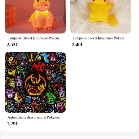
Lampe de chevet lumineuse Pokemon Pikachu pour enfants, veilleuse mignonne, jouet pour enfants, cadeau d'anniversaire et de Noël
Lampe de chevet lumineuse Pokemon Pikachu pour enfants, jouet mignon, veilleuse, cadeau d'anniversaire et de Noël pour enfants
2,53€
2,40€
Autocollants dessin animé Pokemon Pikachu pour enfants, néon, lumière, jouet, téléphone, ordinateur portable, autocollant graffiti, 10 pièces, 30 pièces, 50 pièces, 100 pièces
1,29€