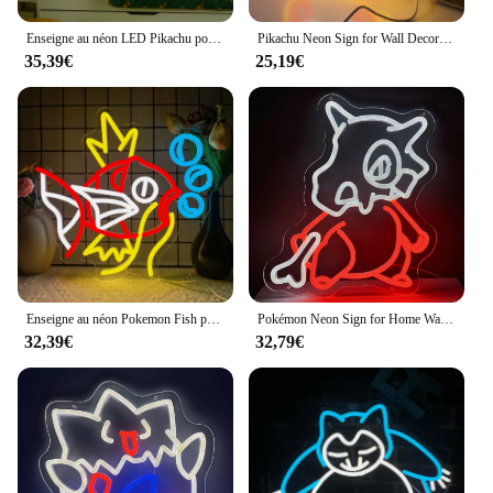
Enseigne au néon LED Pikachu pour salle de jeux, anime de dessin animé, parfait pour la chambre à coucher, la maison, la fête d'anniversaire, le bar, la décoration murale, les cadeaux
Pikachu Neon Sign for Wall Decor, USB 62, Cute Anime, Home Bar, Game Room, Wall Decor, Gift for Gamer Kids
35,39€
25,19€
Enseigne au néon Pokemon Fish pour décoration murale, USB 62, décoration de la maison, anime unique, cadeaux pour enfants
Pokémon Neon Sign for Home Wall Decor, USB 62 Neon Sign for Bedrom, Game Room Decor, Gifts for Kids, Friends, Unique
32,39€
32,79€