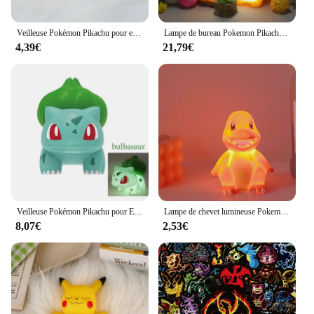
Veilleuse Pokémon Pikachu pour enfants, figurines d'anime plonger oyantes, jouet mignon, lampe de chevet à LED, ornement Kawaii, cadeau pour enfants, 6 pièces
Lampe de bureau Pokemon Pikachu, nouveau, authentique, 3 vitesses réglables, chargeur USB, Protection des yeux, veilleuse, fournitures d'étude pour enfants
4,39€
21,79€
Veilleuse Pokémon Pikachu pour Enfants, Poupées Anime, Lumière Douce, Lumières LED de oral et, Luminosité Réglable, Décor de Chambre, Jouets
Lampe de chevet lumineuse Pokemon Pikachu pour enfants, veilleuse mignonne, jouet pour enfants, cadeau d'anniversaire et de Noël
8,07€
2,53€