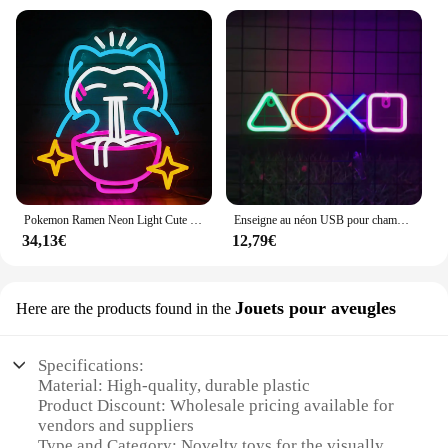
Pokemon Ramen Neon Light Cute Bear Sign, Blue Dimmable LED Neon Signs for Dominant Home Bar, 73 Japanese NrelyShop Decor Gift
Enseigne au néon USB pour chambre à coucher, icône de salle de jeu, lumière de jeu, 62 LED, décoration murale pour chambre d'enfant, bar et fête, 1PC
34,13€
12,79€
Jouets pour aveugles
Here are the products found in the
Specifications:
Material: High-quality, durable plastic
Product Discount: Wholesale pricing available for
vendors and suppliers
Type and Category: Novelty toys for the visually