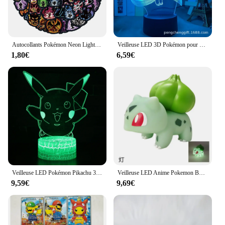
Autocollants Pokémon Neon Light pour enfants, décalcomanies Pikachu Anime, jouets mignons, ordinateur portable bricolage, voiture, bagages, 10 pièces, 30 pièces, 60 pièces
Veilleuse LED 3D Pokémon pour enfants, figurines d'anime, lampe de chevet Pikachu mignonne, décoration de chambre, cadeau d'anniversaire, nouveau jouet
1,80€
6,59€
Veilleuse LED Pokémon Pikachu 3D pour enfants, figurines d'anime, lampe de table modèle, jouets sympas, cadeau d'anniversaire pour garçons et filles, 7 couleurs
Veilleuse LED Anime Pokemon Bulbasaur, Pikachu Scintillant, Lampes Douces Mignonnes, Chambre à Coucher, Décoration de Chambre, Jouet pour Enfants, Cadeau de Noël
9,59€
9,69€