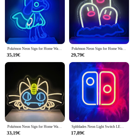
Pokémon Neon Sign for Home Wall Decor, USB 62 Neon Sign for Bedrom, Game Room Decor, Gifts for Kids, Friends, Unique
Pokémon Neon Sign for Home Wall Decor, USB 62 Neon Sign for Bedrom, Game Room Decor, Gifts for Kids, Friends, Unique
35,19€
29,79€
Pokémon Neon Sign for Home Wall Decor, USB 62 Neon Sign for Bedrom, Game Room Decor, Gifts for Kids, Friends, Unique
Sphblades Neon Light Switch LED Sign Bar, Anime Game Room, Décoration de Noël pour enfants, Veilleuse
33,19€
17,89€