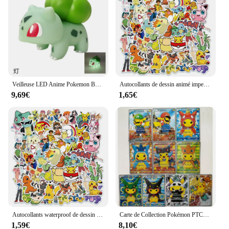
Veilleuse LED Anime Pokemon Bulbasaur, Pikachu Scintillant, Lampes Douces Mignonnes, Chambre à Coucher, Décoration de Chambre, Jouet pour Enfants, Cadeau de Noël
Autocollants de dessin animé imperméables pour enfants, cool, néon, Pokémon, Pikachu, graffiti, décalcomanies, ordinateur portable, planche à roulettes, téléphone, jouets
9,69€
1,65€
Autocollants waterproof de dessin animé Pokémon pour enfant, stickers cool, dessin animé, Pikachu, graffiti, pour ordinateur portable, skateboard, téléphone
Carte de Collection Pokémon PTCG, Pikachu, COS, Nouvelle Production, 1e Croix, Flash IQUE Starlight, Anime, Périphérique, Cadeau de Vacances, DIY
1,59€
8,10€