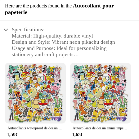
Autocollant pour
Here are the products found in the
papeterie
Specifications:
Material: High-quality, durable vinyl
Design and Style: Vibrant neon pikachu design
Usage and Purpose: Ideal for personalizing
stationery and craft projects
Typical Adaptive Scenario: Perfect for use in
offices, schools, or creative spaces
Shape or Size: Available in various sizes to suit
different needs
Performance and Property: Easy to apply and
remove without residue
Features:
**Unleash Your Creativity**
Transform your everyday stationery into a burst of
Autocollants waterproof de dessin animé Pokémon pour enfant, stickers cool, dessin animé, Pikachu, graffiti, pour ordinateur portable, skateboard, téléphone
Autocollants de dessin animé imperméables pour enfants, cool, néon, Pokémon, Pikachu, graffiti, décalcomanies, ordinateur portable, planche à roulettes, téléphone, jouets
color with our neon pikachu Autocollant pour
1,59€
1,65€
papeterie. This high-quality, durable vinyl sticker