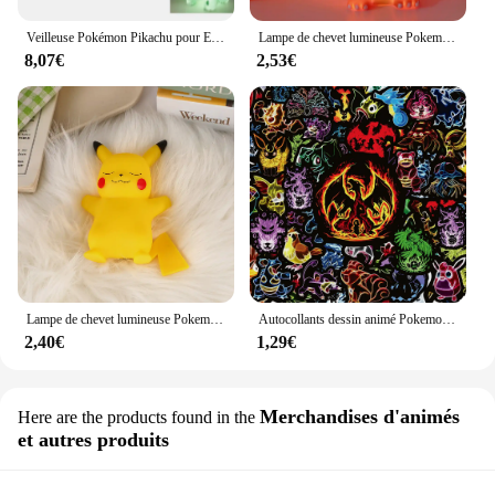
Veilleuse Pokémon Pikachu pour Enfants, Poupées Anime, Lumière Douce, Lumières LED de oral et, Luminosité Réglable, Décor de Chambre, Jouets
Lampe de chevet lumineuse Pokemon Pikachu pour enfants, veilleuse mignonne, jouet pour enfants, cadeau d'anniversaire et de Noël
8,07€
2,53€
Lampe de chevet lumineuse Pokemon Pikachu pour enfants, jouet mignon, veilleuse, cadeau d'anniversaire et de Noël pour enfants
Autocollants dessin animé Pokemon Pikachu pour enfants, néon, lumière, jouet, téléphone, ordinateur portable, autocollant graffiti, 10 pièces, 30 pièces, 50 pièces, 100 pièces
2,40€
1,29€
Merchandises d'animés
Here are the products found in the
et autres produits