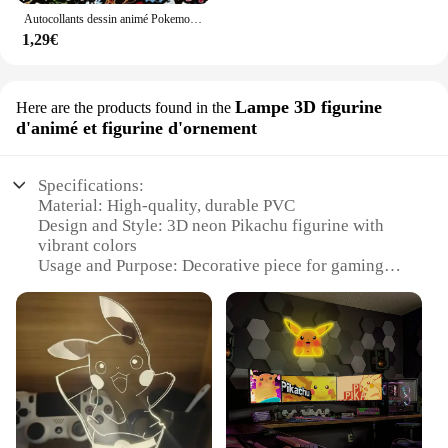
Autocollants dessin animé Pokemon Pikachu pour enfants, néon, lumière, jouet, téléphone, ordinateur portable, autocollant graffiti, 10 pièces, 30 pièces, 50 pièces, 100 pièces
1,29€
Lampe 3D figurine
Here are the products found in the
d'animé et figurine d'ornement
Specifications:
Material: High-quality, durable PVC
Design and Style: 3D neon Pikachu figurine with
vibrant colors
Usage and Purpose: Decorative piece for gaming
enthusiasts and collectors
Typical Adaptive Scenario: Perfect for home or
office desk, gaming room, or as a gift
Shape or Size or Weight or Quantity: Compact size
with a weight of approximately 0.5 kg
Performance and Property: Energy-efficient LED
lighting with a long lifespan
Features: