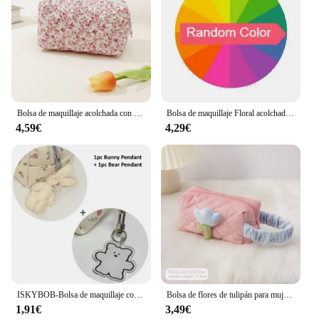
Bolsa de maquillaje acolchada con estampado de flores, organizador de almacenamiento de artículos de tocador, bolsa de cosméticos de viaje grande, 1 unidad
Bolsa de maquillaje Floral acolchada con cremallera, organizador de almacenamiento de flores con estampado bonito, accesorio de maquillaje, bolsa de aseo, bolsa de cosméticos de gran capacidad
4,59€
4,29€
ISKYBOB-Bolsa de maquillaje con flores bonitas, estuche para lápices, bolsa de papelería de dibujos animados, bolsa de almacenamiento de artículos de tocador de viaje, suministros escolares de gran capacidad
Bolsa de flores de tulipán para mujer, bolsa de cosméticos de viaje de gran capacidad, bolsas de PANA con cremallera, almacenamiento portátil, organizador de maquillaje
1,91€
3,49€