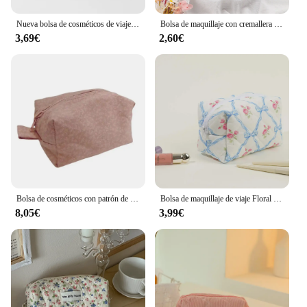
Nueva bolsa de cosméticos de viaje para mujer, bolsa de maquillaje de algodón impermeable portátil, bolsa de almacenamiento para el baño, artículos de tocador con estampado Floral Vintage
Bolsa de maquillaje con cremallera serie Flower, bolsa de almacenamiento de viaje portátil para mujer, bolsa de lápiz labial de viaje, estuche de maquillaje, bolsas para brochas cosméticas
3,69€
2,60€
Bolsa de cosméticos con patrón de flores de gran capacidad, bolsa de maquillaje, organizador de viaje, bolsa de aseo, bolsa de almacenamiento
Bolsa de maquillaje de viaje Floral con lazo lindo, bolsa de aseo de algodón acolchada, bolsa de almacenamiento grande para mujeres y niñas
8,05€
3,99€