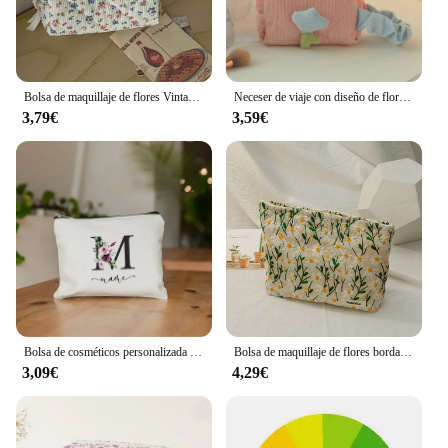
Bolsa de maquillaje de flores Vintage para mujer, bolso de mano de algodón portátil, almacenamiento de cosméticos femenino, organizador de viaje, bolso acolchado con cremallera
Neceser de viaje con diseño de flor de tulipán para mujer, bolsa de cosméticos de gran capacidad, almacenamiento con cremallera, organizador de maquillaje portátil
3,79€
3,59€
Bolsa de cosméticos personalizada con nombre, bolso de maquillaje para mujer, bolsa de regalo para despedida de soltera, flor personalizada, viaje, organizador de cosméticos
Bolsa de maquillaje de flores bordadas para mujer, arte Simple, portátil, estuche de almacenamiento de gran capacidad, recién llegado
3,09€
4,29€