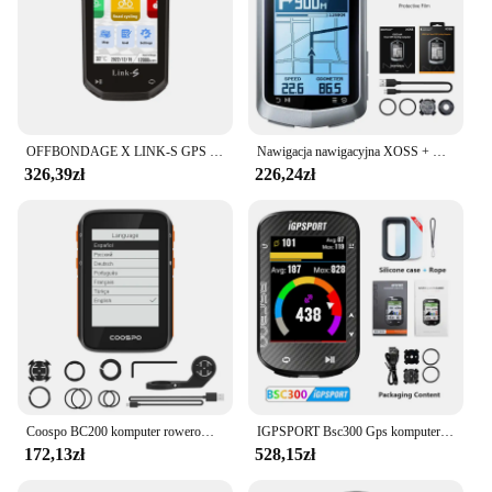
OFFBONDAGE X LINK-S GPS Inteligentny komputer rowerowy Nawigacja Pełnokolorowy ekran dotykowy Wodoodporne bezprzewodowe akcesoria rowerowe
Nawigacja nawigacyjna XOSS + NAV Plus NAV2 Pro komputer rowerowy mapa jazda na rowerze rowerowa GPS nawigacja trasa MTB drogowy bezprzewodowy prędkościomierz licznik drogowy
326,39zł
226,24zł
Coospo BC200 komputer rowerowy GPS 2.4 cala ANT + Bluetooth5.0 nawigacja rowerowa prędkościomierz rowerowy licznik kilometrów wielojęzyczny jazda na rowerze
IGPSPORT Bsc300 Gps komputer rowerowy bezprzewodowy prędkościomierz nawigacja GPS ANT czujnik kadencji IPX7 wodoodporny rower
172,13zł
528,15zł