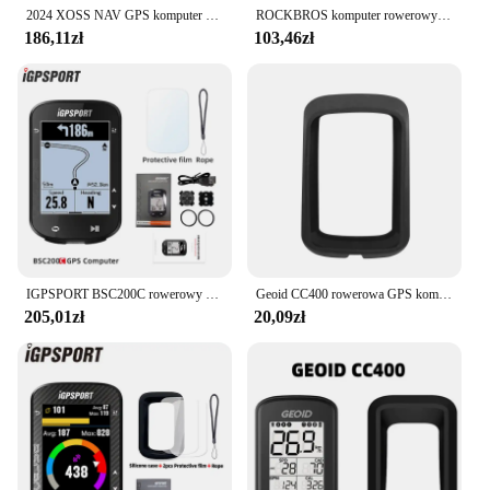
2024 XOSS NAV GPS komputer rowerowy jazda na rowerze rower MTB Road bezprzewodowy prędkościomierz ANT + mapa nawigacja trasy obrotomierz licznik kilometrów
ROCKBROS komputer rowerowy prędkościomierz GPS rower szosowy MTB wodoodporny automatyczny cyfrowy stoper licznik rowerowy licznik rowerowy
186,11zł
103,46zł
IGPSPORT BSC200C rowerowy komputer GPS bezprzewodowy prędkościomierz rower cyfrowy ANT + nawigacja trasy stoper licznik rowerowy
Geoid CC400 rowerowa GPS komputerowa jazda na rowerze inteligentna bezprzewodowa wodoodporna prędkościomierz obsługa Bluetooth Ant Data Mtb Road Bike drogomierz
205,01zł
20,09zł