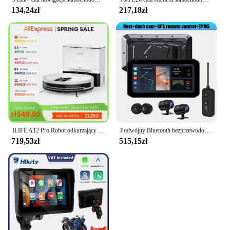
134,24zł
217,18zł
ILIFE A12 Pro Robot odkurzający i Mop Combo, nawigacja LIDAR, samozbierający się pył, odsysanie 3000Pa, aplikacja/pilot
Podwójny Bluetooth bezprzewodowy CarPlay Android automatyczny ekran dotykowy do nawigacji motocykla GPS z przodu tylny obiektyw rejestrator jazdy
719,53zł
515,15zł