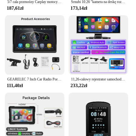
5/7 cala przenośny Carplay motocykl DVR nawigacja GPS IPX7 wodoodporny wyświetlacz LCD do bezprzewodowego CarPlay Android Auto
Srnubi 10.26 "kamera na deskę rozdzielczą lusterko wsteczne Carplay Android Auto 4K DVR GPS odtwarzacz nawigacyjny podwójny rejestrator Len deska rozdzielcza 24H Park WIFI BT
187,61zł
173,14zł
GEARELEC 7 Inch Car Radio Portable Wireless Apple CarPlay Android Stereo Multimedia Touch Screen Bluetooth Navigation
11,26-calowy rejestrator samochodowy 4K Dash Cam Dual Lens Wireless Carplay & Android Auto Video Recorder Monitor GPS Navigation 5G Wifi FM AUX
111,40zł
233,22zł