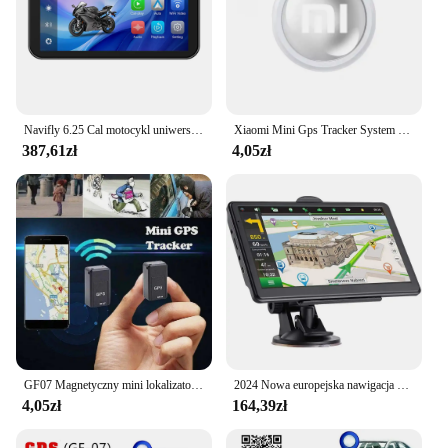
Navifly 6.25 Cal motocykl uniwersalna nawigacja bezprzewodowa IOS Carplay Android Auto ekran HD IP67 wodoodporny Monitor BT
Xiaomi Mini Gps Tracker System FindMy App Airtag Smart Bluetooth Locator Child Finder Bag Anti-Loss Pet Collar With Tracker 2025
387,61zł
4,05zł
GF07 Magnetyczny mini lokalizator samochodowy GPS Lokalizator śledzenia w czasie rzeczywistym Magnetyczny lokalizator GPS Pojazd w czasie rzeczywistym L ocator Lokalizator zwierząt domowych
2024 Nowa europejska nawigacja samochodowa GPS 7-calowy ekran dotykowy Nawigator GPS Ciężarówka Osłona przeciwsłoneczna Sat Nav 256M + 8G Mapa Nawigatory GPS
4,05zł
164,39zł