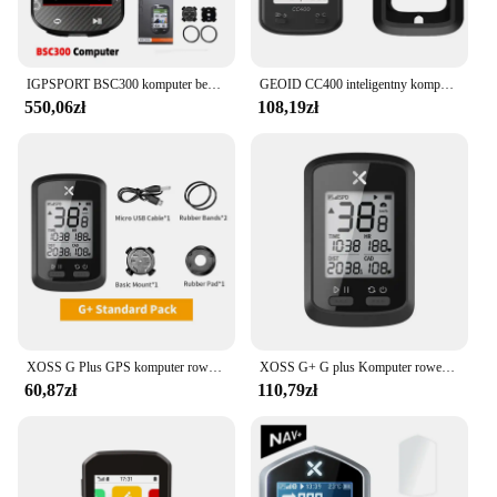
IGPSPORT BSC300 komputer bezprzewodowy licznik rowerowy nawigacja GPS MTB Road czujnik prędkości kadencji IPX6 wodoodporny komputer rowerowy
GEOID CC400 inteligentny komputer rowerowy GPS bezprzewodowy prędkościomierz rowerowy rower szosowy MTB IPX6 wodoodporny Bluetooth ANT + licznik rowerowy
550,06zł
108,19zł
XOSS G Plus GPS komputer rowerowy bezprzewodowy wodoodporny prędkościomierz rowerowy ANT + komputer rowerowy rower szosowy akcesoria rowerowe MTB
XOSS G+ G plus Komputer rowerowy GPS Generacja Kolarstwo Bezprzewodowy prędkościomierz Tracker Licznik kilometrów Szosa MTB Rower ANT+
60,87zł
110,79zł