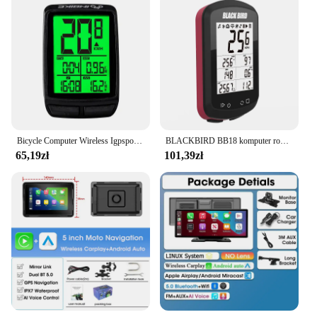
Bicycle Computer Wireless Igpsport MTB Mountain Bike Cycling Velocimetro GPS Bicicleta Odometer Stopwatch Bicycle Speedometer
BLACKBIRD BB18 komputer rowerowy bezprzewodowy MTB kolarstwo prędkościomierz GPS licznik kilometrów wyświetlacz 2.4in wodoodporna obsługa Bluetooth mrówka dane
65,19zł
101,39zł