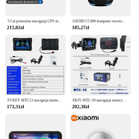
5 Cal przenośna nawigacja GPS motocykl na motocykl ochraniająca na wodę Carplay wyświetlacz motocykla bezprzewodowy Android samochodu IPX7 GPS Screen Apple
GEOID CC600 komputer rowerowy bezprzewodowa inteligentna nawigacja prędkościomierz rowerowy automatyczny WIFI ANT licznik kilometrów IPX7
215,02zł
185,27zł
EVKEY MTC13 nawigacja motocykl wodoodporny ekran wyświetlacza Apple Carplay przenośny motocykl bezprzewodowy Android Auto Monitor
EKIY MTC-10 nawigacja motocyklowa bezprzewodowy CarPlay 5-calowy wyświetlacz przenośny motocykl bezprzewodowy Android Auto Monitor
173,31zł
202,38zł