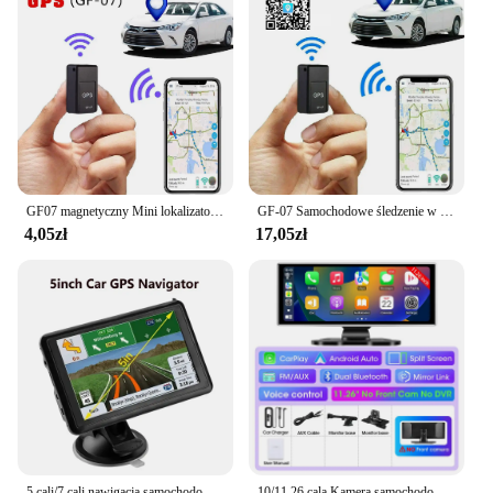
GF07 magnetyczny Mini lokalizator samochodowy GPS lokalizator śledzenia w czasie rzeczywistym magnetyczny lokalizator GPS lokalizator pojazdów w czasie rzeczywistym lokalizator zwierząt domowych
GF-07 Samochodowe śledzenie w czasie rzeczywistym Magnetyczny samochodowy lokalizator GPS Zabezpieczenie przed kradzieżą Dzieci GSM GPRS Codzienne wodoodporne urządzenie lokalizujące Części samochodowe
4,05zł
17,05zł
5 cali/7 cali nawigacja samochodowa GPS ekran dotykowy HD nawigacja GPS ciężarówka 3D tryb nawigacji satelitarnej 8G + 256M 2023 europa mapa nawigacja GPS s
10/11,26 cala Kamera samochodowa 4K Bezprzewodowy rejestrator samochodowy Carplay i Android Auto Nawigacja GPS Rejestrator wideo Deska rozdzielcza Podwójny obiektyw Wifi FM AUX