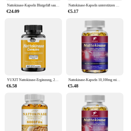
Nattokinase-Kapseln Blutgefäß sauber auflösen Blut gerinnsel senken den Druck verhindern Arter io sklerose verbessern die Gefäß gesundheit
Nattokinase-Kapseln unterstützen Fibrin-Entgratung und Herzgesundheit, Durchblutung und normaler Blutfluss
€24.09
€5.17
YUXIT Nattokinase-Ergänzung, 2000-Fu-Portionen, 120 Kapseln (aus Natto, Japan) System Enzym
Nattokinase-Kapseln 10,100mg mit coq10 rotem Hefe-Reis-Quercetin-Bromelain -Immun-Booster
€6.58
€5.48