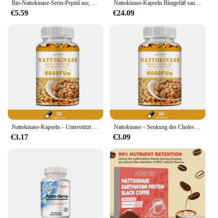
Bio-Nattokinase-Serin-Peptid ase, gluten frei, nicht-GVO, 120 vegetarische Kapseln
Nattokinase-Kapseln Blutgefäß sauber auflösen Blut gerinnsel senken den Druck verhindern Arter io sklerose verbessern die Gefäß gesundheit
€5.59
€24.09
Nattokinase-Kapseln – Unterstützt die Herz-, Herz-Kreislauf-Gesundheit, fördert die Durchblutung und verbessert die Immunität
Nattokinase – Senkung des Cholesterins, unterstützt die Gesundheit von Herz und Gehirn, Herz-Kreislauf-Gesundheit, fördert die Durchblutung
€3.17
€3.09