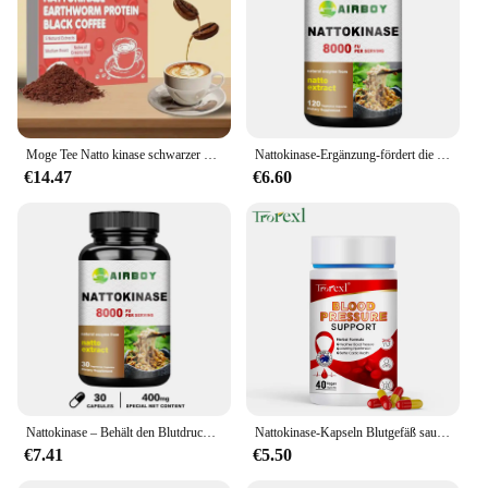
Moge Tee Natto kinase schwarzer Kaffee, Regenwurm protein, sofortiges kaltes Gebräu, 15 Päckchen
Nattokinase-Ergänzung-fördert die allgemeine Herz-und Herz-Kreislauf-Gesundheit
€14.47
€6.60
Nattokinase – Behält den Blutdruckabgleich, unterstützt die Herz-Kreislauf-Gesundheit
Nattokinase-Kapseln Blutgefäß sauber auflösen Blut gerinnsel senken den Druck verhindern Arter io sklerose verbessern die Gefäß gesundheit
€7.41
€5.50