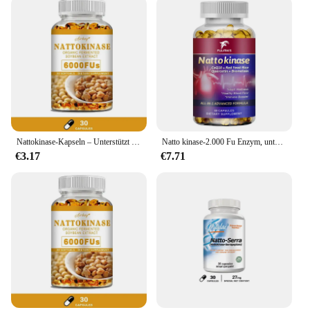
Nattokinase-Kapseln – Unterstützt die Herz-, Herz-Kreislauf-Gesundheit, fördert die Durchblutung und verbessert die Immunität
Natto kinase-2.000 Fu Enzym, unterstützt Herz gesundheit & Kreislauf & normale Durchblutung, nicht GVO, gluten frei, 60/120 Kapseln
€3.17
€7.71