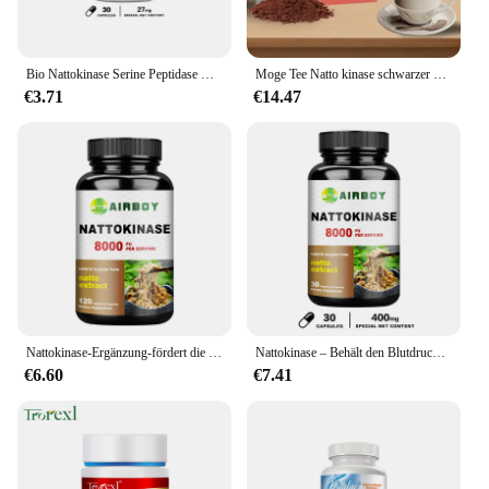
Bio Nattokinase Serine Peptidase Glutenfreie Immununterstützung Nicht-GMO 120-vegetarisches Nahrungsergänzungsmittel
Moge Tee Natto kinase schwarzer Kaffee, Regenwurm protein, sofortiges kaltes Gebräu, 15 Päckchen
€3.71
€14.47
Nattokinase-Ergänzung-fördert die allgemeine Herz-und Herz-Kreislauf-Gesundheit
Nattokinase – Behält den Blutdruckabgleich, unterstützt die Herz-Kreislauf-Gesundheit
€6.60
€7.41