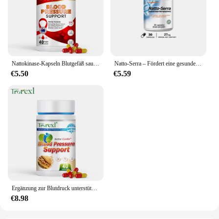
Nattokinase-Kapseln Blutgefäß sauber auflösen Blut gerinnsel senken den Druck verhindern Arter io sklerose verbessern die Gefäß gesundheit
Natto-Serra – Fördert eine gesunde Immunreaktion und unterstützt eine gesunde Zirkulation
€5.50
€5.59
Ergänzung zur Blutdruck unterstützung, Natto-Kapsel, Herz-Kreislauf-Unterstützung, Blut hochdruck, Blutfette, Blutgefäß reiniger
€8.98