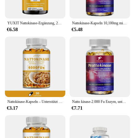
YUXIT Nattokinase-Ergänzung, 2000-Fu-Portionen, 120 Kapseln (aus Natto, Japan) System Enzym
Nattokinase-Kapseln 10,100mg mit coq10 rotem Hefe-Reis-Quercetin-Bromelain -Immun-Booster
€6.58
€5.48
Nattokinase-Kapseln – Unterstützt die Herz-, Herz-Kreislauf-Gesundheit, fördert die Durchblutung und verbessert die Immunität
Natto kinase-2.000 Fu Enzym, unterstützt Herz gesundheit & Kreislauf & normale Durchblutung, nicht GVO, gluten frei, 60/120 Kapseln
€3.17
€7.71