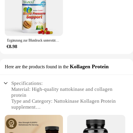
Ergänzung zur Blutdruck unterstützung, Natto-Kapsel, Herz-Kreislauf-Unterstützung, Blut hochdruck, Blutfette, Blutgefäß reiniger
€8.98
Kollagen Protein
Here are the products found in the
Specifications:
Material: High-quality nattokinase and collagen
protein
Type and Category: Nattokinase Kollagen Protein
supplement
Design and Style: Easy-to-mix powder form for
convenience
Usage and Purpose: Enhances blood circulation and
supports joint health