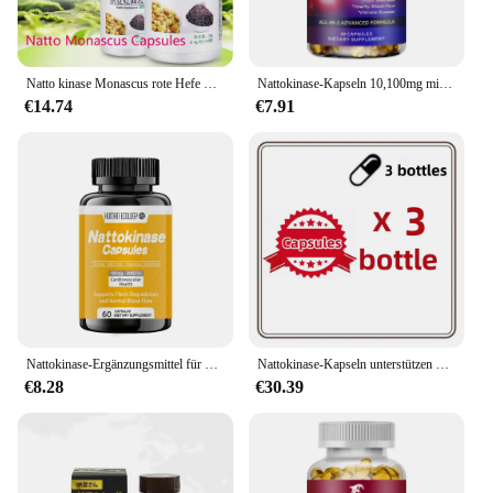
Natto kinase Monascus rote Hefe Reis Extrakt Kapseln
Nattokinase-Kapseln 10,100mg mit coq10 rotem Hefe-Reis-Quercetin-Bromelain -Immun-Booster
€14.74
€7.91
Nattokinase-Ergänzungsmittel für die menschliche Ökologie, 2000-Fu-Portionen, 120 Kapseln (aus Natto, Japan) System Enzym
Nattokinase-Kapseln unterstützen den Abbau von Fibrin und die Herz gesundheit, den Kreislauf und den normalen Blutfluss
€8.28
€30.39