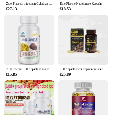
overall well-being.
Zwei Kapseln mit einem Gehalt an 8000fu Kapseln Japan importierte aktive Nattokinase-Kapseln 120 Kapseln
Eine Flasche Nattokinase-Kapseln und drei Tabletten hoch auflösender Thrombus, die nicht-japanisches Monascus erweichen.
€27.13
€18.53
2 Flasche mit 120 Kapseln Natto Red Hefe Reis kapseln Natto kinase Wartung Körper ergänzung versand kostenfrei
120 Kapseln zwei Kapseln mit einem Gehalt an 8000fu Kapseln Japan importierte aktive Nattokinase-Kapseln Bio lebensmittel
€15.85
€25.89