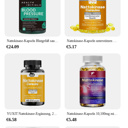
quality, ensuring that you receive a product that
meets the highest standards. With sets available for
sale, you can rest assured that you're providing your
clients or yourself with a supplement that is both
effective and trustworthy.
Nattokinase-Kapseln Blutgefäß sauber auflösen Blut gerinnsel senken den Druck verhindern Arter io sklerose verbessern die Gefäß gesundheit
Nattokinase-Kapseln unterstützen Fibrin-Entgratung und Herzgesundheit, Durchblutung und normaler Blutfluss
€24.09
€5.17
YUXIT Nattokinase-Ergänzung, 2000-Fu-Portionen, 120 Kapseln (aus Natto, Japan) System Enzym
Nattokinase-Kapseln 10,100mg mit coq10 rotem Hefe-Reis-Quercetin-Bromelain -Immun-Booster
€6.58
€5.48