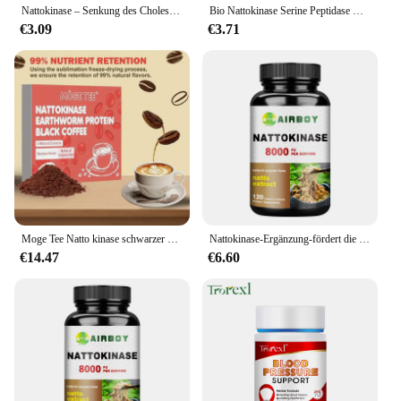
Nattokinase – Senkung des Cholesterins, unterstützt die Gesundheit von Herz und Gehirn, Herz-Kreislauf-Gesundheit, fördert die Durchblutung
Bio Nattokinase Serine Peptidase Glutenfreie Immununterstützung Nicht-GMO 120-vegetarisches Nahrungsergänzungsmittel
€3.09
€3.71
Moge Tee Natto kinase schwarzer Kaffee, Regenwurm protein, sofortiges kaltes Gebräu, 15 Päckchen
Nattokinase-Ergänzung-fördert die allgemeine Herz-und Herz-Kreislauf-Gesundheit
€14.47
€6.60