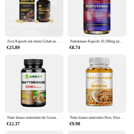
Zwei Kapseln mit einem Gehalt an 8000fu Kapseln Japan importierte aktive Nattokinase-Kapseln 120 Kapseln
Nattokinase-Kapseln 10,100mg mit coq10 rotem Hefe-Reis-Quercetin-Bromelain -Immun-Booster
€25.89
€8.74
Natto kinase-unterstützt die Gesundheit von Herz und Blutgefäßen und fördert die Durchblutung-120 Kapseln
Natto kinase-unterstützt Herz, Herz-Kreislauf-Gesundheit, fördert die Durchblutung und verbessert die Immunität-120 Kapseln
€12.37
€9.98