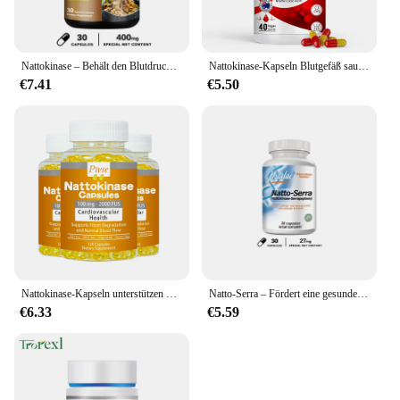
Nattokinase – Behält den Blutdruckabgleich, unterstützt die Herz-Kreislauf-Gesundheit
Nattokinase-Kapseln Blutgefäß sauber auflösen Blut gerinnsel senken den Druck verhindern Arter io sklerose verbessern die Gefäß gesundheit
€7.41
€5.50
Nattokinase-Kapseln unterstützen den Abbau von Fibrin und die Herz gesundheit, den Kreislauf und den normalen Blutfluss
Natto-Serra – Fördert eine gesunde Immunreaktion und unterstützt eine gesunde Zirkulation
€6.33
€5.59