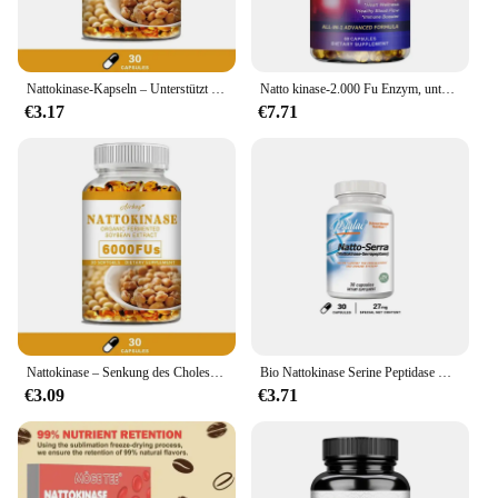
Nattokinase-Kapseln – Unterstützt die Herz-, Herz-Kreislauf-Gesundheit, fördert die Durchblutung und verbessert die Immunität
Natto kinase-2.000 Fu Enzym, unterstützt Herz gesundheit & Kreislauf & normale Durchblutung, nicht GVO, gluten frei, 60/120 Kapseln
€3.17
€7.71
Nattokinase – Senkung des Cholesterins, unterstützt die Gesundheit von Herz und Gehirn, Herz-Kreislauf-Gesundheit, fördert die Durchblutung
Bio Nattokinase Serine Peptidase Glutenfreie Immununterstützung Nicht-GMO 120-vegetarisches Nahrungsergänzungsmittel
€3.09
€3.71