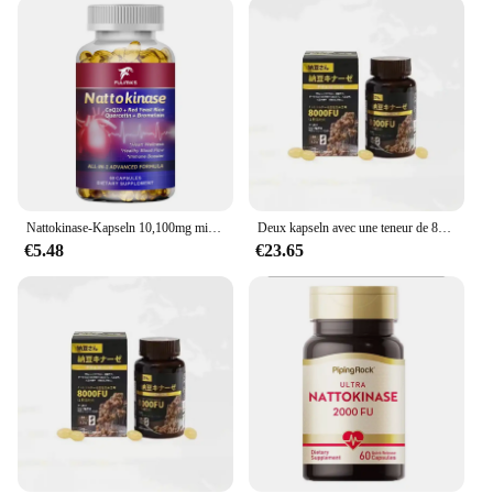
amount to suit your needs. Whether you're looking
to maintain your health or seeking to enhance your
daily routine, these sets are designed for easy
consumption and storage. The packaging is
thoughtfully crafted to preserve the integrity of the
nattokinase, maintaining its potency and
effectiveness. This makes it a convenient option for
those who are always on the go or prefer a
straightforward approach to their health
supplementation.
Nattokinase-Kapseln 10,100mg mit coq10 rotem Hefe-Reis-Quercetin-Bromelain -Immun-Booster
Deux kapseln avec une teneur de 8000fu, importées du japon, natto kinase aktiv, 120 kapseln
€5.48
€23.65
**Adaptable for Diverse Needs**
The nattokinase Natto Extrakt is not just for
individuals; it's for everyone. It's an ideal choice for
health-conscious individuals, fitness enthusiasts,
and those who are looking to incorporate natural
supplements into their lifestyle. Whether you're a
professional athlete, a busy parent, or simply
someone who values their health, this nattokinase
supplement is adaptable to your needs. It's a
versatile product that can be used by anyone,
regardless of age or lifestyle, to support their