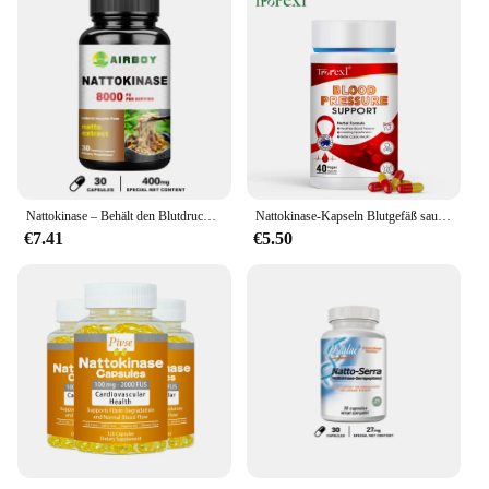
Nattokinase – Behält den Blutdruckabgleich, unterstützt die Herz-Kreislauf-Gesundheit
Nattokinase-Kapseln Blutgefäß sauber auflösen Blut gerinnsel senken den Druck verhindern Arter io sklerose verbessern die Gefäß gesundheit
€7.41
€5.50