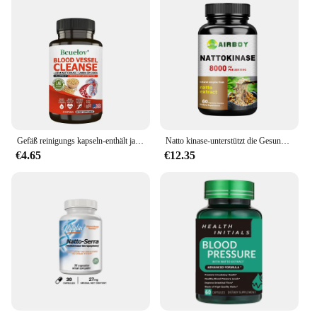
Gefäß reinigungs kapseln-enthält japanische Natto kinase, die die Durchblutung und die Flexibilität der Blutgefäße unterstützt
Natto kinase-unterstützt die Gesundheit von Herz und Blutgefäßen und fördert die Durchblutung-60 Kapseln
€4.65
€12.35