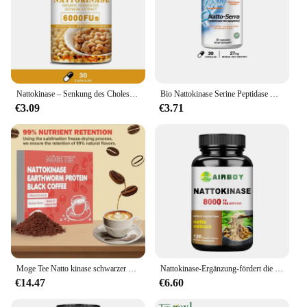
Nattokinase – Senkung des Cholesterins, unterstützt die Gesundheit von Herz und Gehirn, Herz-Kreislauf-Gesundheit, fördert die Durchblutung
Bio Nattokinase Serine Peptidase Glutenfreie Immununterstützung Nicht-GMO 120-vegetarisches Nahrungsergänzungsmittel
€3.09
€3.71
Moge Tee Natto kinase schwarzer Kaffee, Regenwurm protein, sofortiges kaltes Gebräu, 15 Päckchen
Nattokinase-Ergänzung-fördert die allgemeine Herz-und Herz-Kreislauf-Gesundheit
€14.47
€6.60