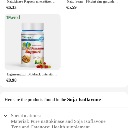
Nattokinase-Kapseln unterstützen den Abbau von Fibrin und die Herz gesundheit, den Kreislauf und den normalen Blutfluss
Natto-Serra – Fördert eine gesunde Immunreaktion und unterstützt eine gesunde Zirkulation
€6.33
€5.59
Ergänzung zur Blutdruck unterstützung, Natto-Kapsel, Herz-Kreislauf-Unterstützung, Blut hochdruck, Blutfette, Blutgefäß reiniger
€8.98
Soja Isoflavone
Here are the products found in the
Specifications:
Material: Pure nattokinase and Soja Isoflavone
Type and Category: Health supplement