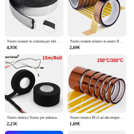
Nastro isolante in schiuma per tubi esterni in fibra di vetro isolamento termico nastro isolante in schiuma impermeabile ignifugo congelamento
Nastro isolante termico in nastro BGA termico ad alta temperatura in oro da 33 M nastro isolante adesivo in poliimmide per la protezione della scheda elettronica
4,93€
2,69€
Nastro elettrico Nastro per imbracatura resistente al calore Nastro isolante in tessuto per autoveicoli Nastri adesivi resistenti al rumore impermeabili
Nastro termico BGA ad alta temperatura isolamento adesivo in poliimmide termico nastri in poliimmide resistenti al calore protezione della scheda di stampa 3D
2,23€
1,69€