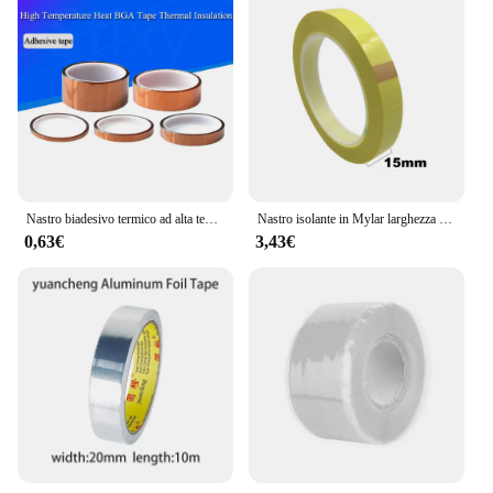
Nastro biadesivo termico ad alta temperatura nastro isolante termico nastro adesivo isolante in poliammide protezione del pannello di stampa 3D
Nastro isolante in Mylar larghezza 15mm YX, avvolgimento per trasformatore, motore, bobina, conduttore 50 metri/rotolo giallo 1 pz
0,63€
3,43€