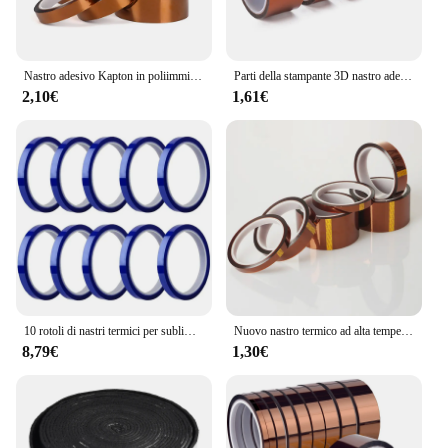
Nastro adesivo Kapton in poliimmide BGA ad alta temperatura Nastro adesivo per isolamento termico Industria elettrica Protezione scheda di stampa 3D 33M
Parti della stampante 3D nastro adesivo isolante termico isolante in poliimmide Kapton resistente alle alte Temperature
2,10€
1,61€
10 rotoli di nastri termici per sublimazione grezzi nastro termico senza residui fino a 260Celsius per pressa a sublimazione di calore
Nuovo nastro termico ad alta temperatura nastro isolante termico nastro adesivo isolante in poliimmide protezione della scheda di stampa 3D
8,79€
1,30€