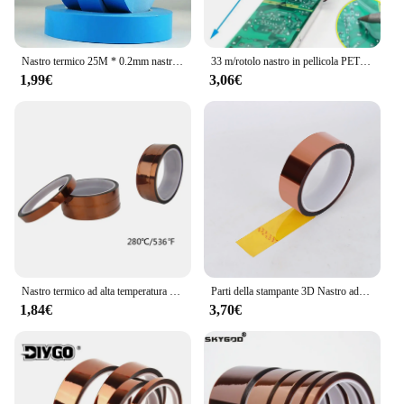
Nastro termico 25M * 0.2mm nastro isolante per dissipazione del calore nastro biadesivo termicamente conduttivo per dissipatore di calore a strisce LED PCB Chip
33 m/rotolo nastro in pellicola PET nastro isolante termico ad alta temperatura nastro adesivo isolante in poliimmide protezione della scheda di stampa BGA
1,99€
3,06€
Nastro termico ad alta temperatura nastro isolante termico nastro adesivo isolante in poliimmide protezione della scheda di stampa 3D
Parti della stampante 3D Nastro adesivo isolante termico isolante in poliimmide BGA Kapton resistente alle alte temperature
1,84€
3,70€