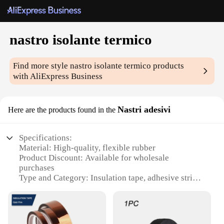
nastro isolante termico
Find more style
nastro isolante termico
products
with AliExpress Business
Nastri adesivi
Here are the products found in the
Specifications:
Material: High-quality, flexible rubber
Product Discount: Available for wholesale
purchases
Type and Category: Insulation tape, adhesive strips
Design and Style: Durable, easy-to-apply, and
aesthetically pleasing
Usage and Purpose: Ideal for thermal insulation in
various settings