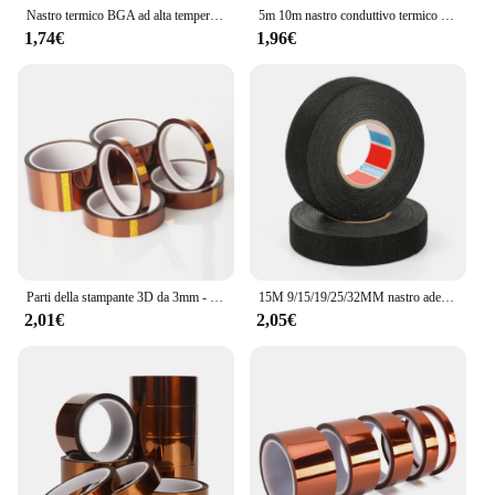
Nastro termico BGA ad alta temperatura adesivi in poliimmide nastro isolante termico Multi-dimensioni pannello isolante antistatico proteggi il nastro
5m 10m nastro conduttivo termico a doppio lato larghezza 8-30mm nastro di trasferimento di calore blu dissipatore di calore adesivo per GPU CPU Computer
1,74€
1,96€
Parti della stampante 3D da 3mm - 50mm nastro adesivo isolante isolante per isolamento termico in poliimmide Kapton resistente alle alte Temperature
15M 9/15/19/25/32MM nastro adesivo in tessuto resistente al calore per nastro adesivo automobilistico cablaggio nastro termico elettrico
2,01€
2,05€