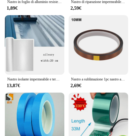
Nastro in foglio di alluminio resistente alle alte Temperature nastro per riparazione tubi da cucina foglio sigillante adesivo isolamento termico nastro a prova di perdite
Nastro di riparazione impermeabile in gomma siliconica STONEGO 1PC-nastro isolante autoadesivo, resistente alle alte Temperature e alla pressione
1,89€
2,59€
Nastro isolante impermeabile e termico da 10M nastro di riparazione a prova di perdite per tetto nastro di fissaggio autoadesivo Anti-crepa per pareti
Nastro a sublimazione 1pc nastro a prova di resistenza al calore per stampa a trasferimento termico nastro isolante a bobina per imballaggio a batteria da 5mm 10mm
13,87€
2,69€