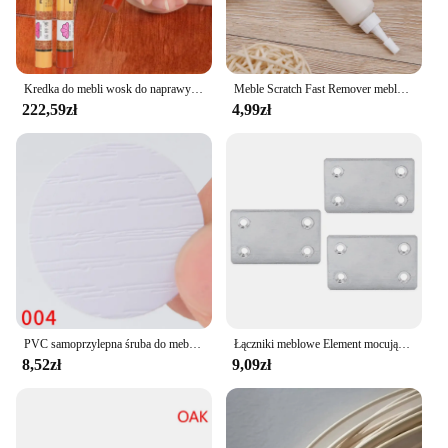
Kredka do mebli wosk do naprawy drewna 28 sztuk/partia ołówek do naprawy mebli
Meble Scratch Fast Remover meble z litego drewna pasta do polerowania naprawa farby kolory podłogi wklej pióro naprawcze
222,59zł
4,99zł
PVC samoprzylepna śruba do mebli kapsle ochronne naklejki drewniane rzemiosło biurko szafka Ornament drewno ziarno niewidoczne okrągłe naklejki
Łączniki meblowe Element mocujący Płyta naprawcza Wsporniki narożne Płaskie naprawa mebli 4-otworowe łączniki łączące
8,52zł
9,09zł