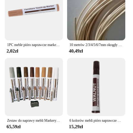
1PC meble pióro naprawcze markery Scratch Filler produkt do usuwania farby do drewnianych szafek stoły podłogowe krzesła do Drop Shipping
10 metrów 2/3/4/5/6/7mm okrągły naturalny trzcinowy sztyft prawdziwy indonezyjski materiał do tkania rdzenia rattanowego do dekoracji naprawy dom umeblowanie
2,02zł
40,49zł
Zestaw do naprawy mebli Markery do drewna - zestaw 17, markerów i woskowanych patyczków z zestawem do ostrzenia, do zadrapań, drewna
6 kolorów mebli pióro naprawcze markery na pióro do zarysowań wypełniacz produkt do usuwania farby do drewnianych szafek stołowych krzesła
65,59zł
15,29zł