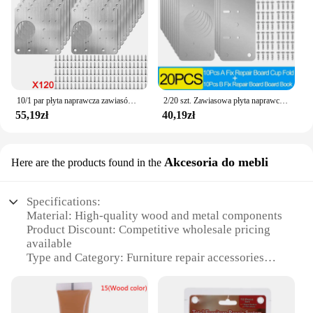
10/1 par płyta naprawcza zawiasów drzwi do szafki narzędzie do montażu zawiasów meble okucia do szafek zestaw płytek mocujących zawias ze stali nierdzewnej
2/20 szt. Zawiasowa płyta naprawcza drzwi szafki zawias narzędzie montażowe szafka osprzętu zawias ze stali nierdzewnej zestawy płyt mocujących
55,19zł
40,19zł
Akcesoria do mebli
Here are the products found in the
Specifications:
Material: High-quality wood and metal components
Product Discount: Competitive wholesale pricing
available
Type and Category: Furniture repair accessories
Design and Style: Sleek and functional, designed
for easy use
Usage and Purpose: Ideal for professional furniture