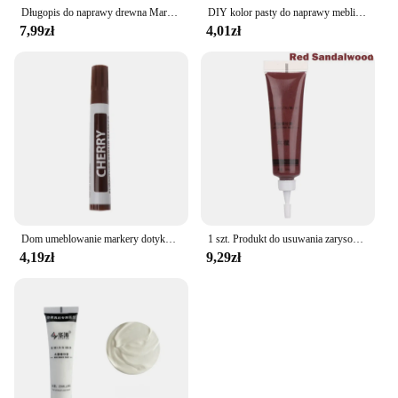
Długopis do naprawy drewna Marker do mebli Wosk sztyfcie do podłóg i mebli Naprawa zarysowań Dropship
DIY kolor pasty do naprawy mebli naprawa lakieru, zadrapania uszkodzenia na drewnianych stołach podłogi dotykają marker z farbą drewniane
7,99zł
4,01zł
Dom umeblowanie markery dotykowy do laski wosku meble drewniane usuwanie zarysowań markery L21A
1 szt. Produkt do usuwania zarysowań drewniane meble narzędzie do naprawy Marker krem wosk żywica polimerowa szybka naprawa
4,19zł
9,29zł