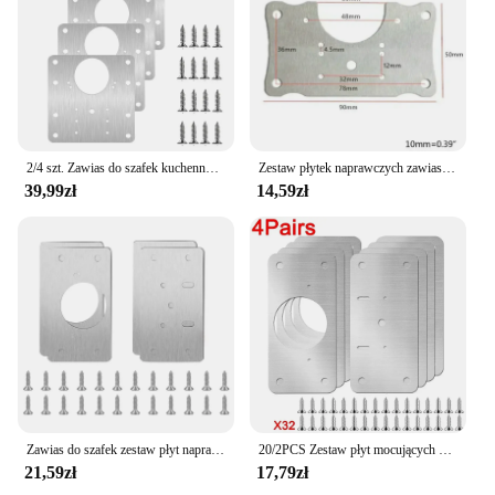
design and style of the sets are sleek and modern,
which means they blend seamlessly with any
furniture style. The sets are easy to use, even for
those without extensive repair experience. The
included parts are designed to be user-friendly,
ensuring that anyone can complete a repair with
confidence.
2/4 szt. Zawias do szafek kuchennych płyta naprawcza meble ze stali nierdzewnej zawias szuflady płyta mocująca stół szafka okno drzwi naprawa
Zestaw płytek naprawczych zawiasów szafek Płyta naprawcza zawiasów ze stali nierdzewnej do ochrony drewnianych drzwi szafki kuchennej
**Reliable and Long-Lasting**
39,99zł
14,59zł
The quality of the materials used in the naprawa
mebli sets is unmatched. The steel components are
robust, while the plastic parts are durable and
resistant to wear. The performance and property of
these sets are designed to ensure that the repairs
last, giving you peace of mind that your furniture is
in good hands. The sets are not just about fixing a
problem; they are about providing a long-term
solution. Whether you're a professional looking to
expand your toolkit or an individual in need of a
reliable repair solution, these sets are an excellent
choice.
Zawias do szafek zestaw płyt naprawczych drzwi do kredensu kuchennego płyta montażowa zawiasów z otworami na akcesoria do sprzęt meblowy szafek
20/2PCS Zestaw płyt mocujących zawias ze stali nierdzewnej Wspornik płyty naprawczej zawiasów drzwi szafki ze śrubą montażową do mebli kuchennych
21,59zł
17,79zł