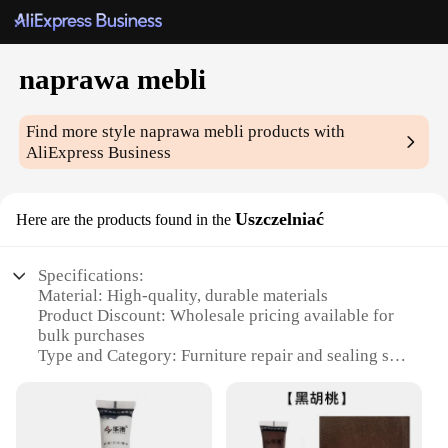
naprawa mebli
Find more style
naprawa mebli
products with
AliExpress Business
Uszczelniać
Here are the products found in the
Specifications:
Material: High-quality, durable materials
Product Discount: Wholesale pricing available for
bulk purchases
Type and Category: Furniture repair and sealing sets
Design and Style: User-friendly, versatile design
Usage and Purpose: Ideal for DIY furniture repairs
and sealing
Typical Adaptive Scenario: Suitable for various