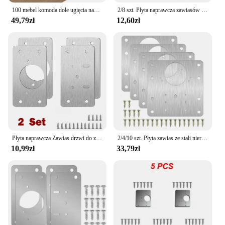
100 mebel komoda dole ugięcia naprawy mebli Refinish klina uchwyt narożny zestaw wkrętów
2/8 szt. Płyta naprawcza zawiasów drzwi szafki narzędzie do montażu zawiasów meble okucia do szafek zestawy płytek mocujących zawias ze stali nierdzewnej
49,79zł
12,60zł
Płyta naprawcza Zawias drzwi do zamykania szafek Zawiasy do mocowania drzwi szafki Narzędzie do naprawy kuchni Technologia płytek ze stali nierdzewnej
2/4/10 szt. Płyta zawias ze stali nierdzewnej szafka meble do szuflady zawias do naprawy sprzęt gospodarstwa domowego zawiasów
10,99zł
33,79zł