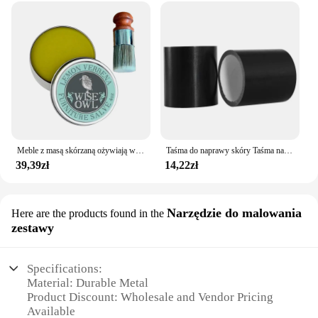
Meble z masą skórzaną ożywiają wysuszoną gładka skóra za pomocą szczotki ze skóry, odnowione narzędzie do naprawy mebli do naprawy skóry
Taśma do naprawy skóry Taśma na bazie tkaniny Pojazd elektryczny o wysokiej lepkości Wodoodporna poduszka do siedzenia Skórzane krzesło Naprawa sofy Naprawa otworów...
39,39zł
14,22zł
Narzędzie do malowania
Here are the products found in the
zestawy
Specifications:
Material: Durable Metal
Product Discount: Wholesale and Vendor Pricing
Available