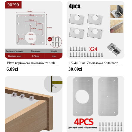
Płyta naprawcza zawiasów ze stali nierdzewnej Szafka Meble Szuflada Stół Zestaw naprawczy panelu drzwi Sprzęt Zawias Mocowanie Płyta Połączenie
1/2/4/10 szt. Zawiasowa płyta naprawcza zawias ze stali nierdzewnej mocująca szafka do mebli szuflady Scharnier akcesoria sprzętowe
6,89zł
30,09zł