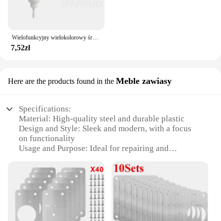
Wielofunkcyjny wielokolorowy środek do naprawy zarysowań mebli drewnianych Naprawa uszkodzeń Kremowy środek do renowacji podłóg Farba do mebli drewnianych Caulk
7,52zł
Meble zawiasy
Here are the products found in the
Specifications:
Material: High-quality steel and durable plastic
Design and Style: Sleek and modern, with a focus
on functionality
Usage and Purpose: Ideal for repairing and
reinforcing furniture joints
Performance and Property: Strong and reliable,
ensuring long-lasting repairs
Parts and Accessories: Comes with a complete set of
replacement parts
Applicable People: Suitable for both professional
furniture repair technicians and DIY enthusiasts