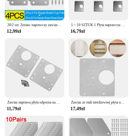
20/2 szt. Zestaw naprawczy zawiasów do szafek płyta montażowa zawiasów drzwiowych ze stali nierdzewnej z otworami do domowej szafki kuchennej meble
1 ~ 10 SZTUK 1 Płyta naprawcza zawiasu szafki kuchennej Płyta naprawcza zawiasu szuflady meblowej ze stali nierdzewnej Płyta mocująca Drzwi okna szafki stołowej
12,99zł
16,79zł
Zawias naprawa płyta odporna na meble ze stali nierdzewnej płyta montażowa zawiasy do drzwi szafkowych naprawa naprawiono narzędzie mocowanie płyty
Zawias ze stali nierdzewnej płyta naprawcza z śruba montażowa naprawić zawias talerzyk na pieczywo element do naprawy mebli drzwi do szafki kuchennych
11,79zł
17,49zł