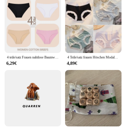
4 teile/satz Frauen nahtlose Baumwolle Höschen einfarbige Slips elastische Grund unterwäsche weibliche sexy niedrige Dessous weiche Unterhose
4 Teile/satz frauen Höschen Modale Unterwäsche Weibliche Komfortable Nahtlose Sexy Dessous Dessous Unterhose Slip Mädchen Solide M-XL
6,29€
4,89€