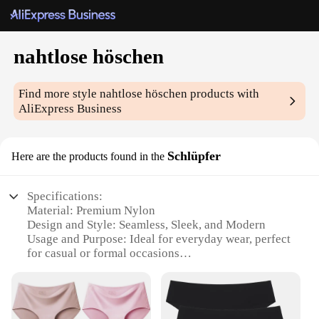
nahtlose höschen
Find more style
nahtlose höschen
products with
AliExpress Business
Schlüpfer
Here are the products found in the
Specifications:
Material: Premium Nylon
Design and Style: Seamless, Sleek, and Modern
Usage and Purpose: Ideal for everyday wear, perfect
for casual or formal occasions
Performance and Property: Durable, Comfortable,
and Stretchable
Shape or Size or Weight or Quantity: Available in a
variety of sizes to fit all body types