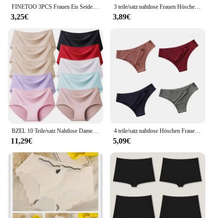
FINETOO 3PCS Frauen Eis Seide Nahtlose Unterhosen Höschen Sexy V-Taille Sport Tangas Low Rise 10 Soild Farben atmungsaktive G-string
3 teile/satz nahtlose Frauen Höschen V-Taille Slips sexy niedrige Unterwäsche für Frauen 10 einfarbige ultra dünne atmungsaktive Dessous
3,25€
3,89€
BZEL 10 Teile/satz Nahtlose Damen Höschen Atmungsaktive Bequeme Unterwäsche Seide Satin Slips Gemütliche Dessous Sport Unterhosen M-4XL
4 teile/satz nahtlose Höschen Frauen sexy Unterwäsche Eis Seide Unterhose niedrige Taille G-String weibliche weiche feste ultra dünne Slips
11,29€
5,09€