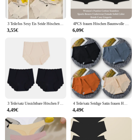
3 Teile/los Sexy Eis Seide Höschen Frauen Mittleren Taille Nahtlose Schriftsätze Weibliche Damen Spurlose Unterwäsche Mädchen Dessous Dessous M-XL
4PCS frauen Höschen Baumwolle Nahtlose Sport Boxer Unterwäsche Weibliche Einfarbig Briefs Gemütliche Dessous Intime Unterhose XS-XL
3,55€
6,09€
3 Teile/satz Unsichtbare Höschen Frauen Nahtlose Schriftsätze Weibliche Unterhose Ultra-dünne Unterwäsche Hohe Aufstieg Höschen Solide Bequeme Dessous
4 Teile/satz Seidige Satin frauen Höschen Nahtlose Unterwäsche Weibliche Welle Rand Unterhose Mädchen Bequeme Slip Weiche Panty Dessous
4,49€
4,49€