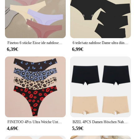
Finetoo 6 stücke Eisse ide nahtlose Unterwäsche niedrige Höschen Frauen atmungsaktive Riemen sexy feste Bikini weibliche dehnbare Dessous
6 teile/satz nahtlose Dame ultra dünne Unterhose Höschen nahtlose Slips sexy V-Taille Stretch Dessous weiblich intim iert Unterhosen
6,39€
6,99€
FINETOO 4Pcs Ultra Weiche Unterwäsche Für Frauen Sexy Grafik Druck Nahtlose Tangas Weibliche Stretch Leopard G Strings Komfort Dessous
BZEL 4PCS Damen Höschen Nahtlose Boxer Atmungsaktive Dessous Bequeme Boyshorts Seide Satin Unterwäsche Frau Sport Unterhose
4,69€
5,59€