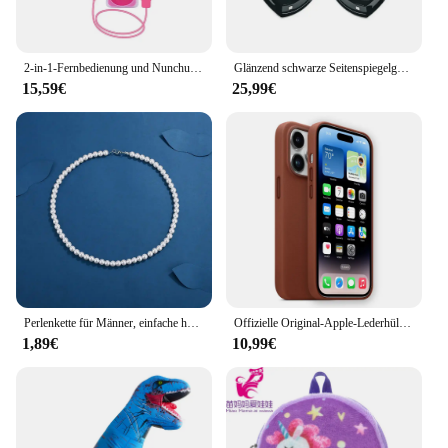
2-in-1-Fernbedienung und Nunchuck-Controller Wii Motion Plus-Fernbedienung Gamepad Nunchuck-Controller für Nintendo Wii
Glänzend schwarze Seitenspiegelgehäuse-Rahmenverkleidung für VW Golf 7 MK7 7,5 GTI Passat CC B7 B8 Arteon Jetta MK6 Scirocco GTD R-Halter
15,59€
25,99€
Perlenkette für Männer, einfache handgefertigte Strang-Perlen-Halskette, 2022, neuer trendiger Herrenschmuck für Frauen und Mädchen, Hochzeitsbankett-Halsketten
Offizielle Original-Apple-Lederhülle mit Magsafe-Hülle für iPhone 14 13 12 Pro Max 14 Plus Hülle, kabelloses Laden, magnetische Hüllen
1,89€
10,99€