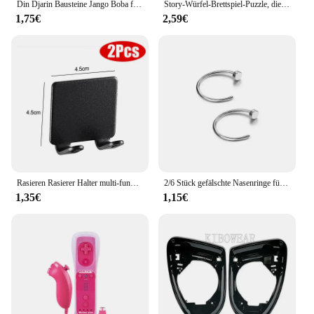
Din Djarin Bausteine Jango Boba fett Ziegel Koska Reeves Figur Luke Skywalker Mini Figuren Moff Gideon Cara Dune Kid spielzeug
Story-Würfel-Brettspiel-Puzzle, die Geschichte erzählen, Familie/Party/Freunde, Eltern mit Tasche
1,75€
2,59€
Rasieren Rasierer Halter multi-funktion Männer Rasieren Rasierer Lagerung Haken Wand Regal Rasiermesser Rack Bad Küche Zubehör Haken
2/6 Stück gefälschte Nasenringe für Frauen, 316L Edelstahl Lippenringe Labret Ring Nasenloch Hoop Piercing Ohrstecker Nasenpiercing Schmuck
1,35€
1,15€