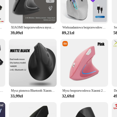
 making it an indispensable accessory for both gaming enthusiasts and profess
 or a professional seeking a reliable tool for your office work, the mysz erg
reedom to tailor your mouse to your specific workflow. The lightweight and com
ility, vendors and suppliers can benefit from its popularity and functionality, 
 gier 3200DPI optyczne USB nadgarstek zdrowa pause dla komputer stancjonarny
XIAOMI bezprzewodowa mysz pionowa Bluetooth 2.4GHz ergonomia myszy do gier 1600 DPI regulowane biura optyczne klawiatury elektroniczne
Wielozadaniowa bezprzewodowa mysz Bluetooth 5.0 i 3.0 2.4G bezprzewodowa przenośna mysz optyczna ergonomiczna prawa myszy komputerowe
39,09zł
89,21zł
58
cenarios, from the fast-paced action of gaming to the detailed work of graphic
uters. The ergonomic design not only enhances comfort but also reduces the risk
nomiczna Mysz is more than just a mouse; it's a tool that enhances your produc
Pionowy ergonomiczna mysz do gier bezprzewodowy akumulator Gamer Mause Kit optyczny 2.4G mysz komputer komputer Laptop stacjonarny USB myszy
Mysz pionowa Bluetooth Xiaomi, trójtrybowa, ergonomiczna, 9600 DPI, regulowana, cicha optyczna mysz do gier, wygodna w akademiku biurowym
Mysz bezprzewodowa Xiaomi 2,4 GHz ergonomiczna 1600 DPI regulowana optyczna pionowa mysz biurowa do gier dla projektantów studenckich z systemem Windows Mac
33,99zł
32,69zł
49