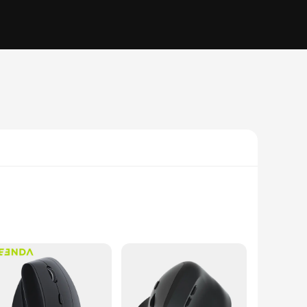
to the natural contours of your hand, reducing strain and
hours without discomfort. The precision-engineered tracking