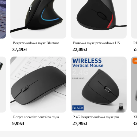
Ergonomiczna przewodowa mysz do gier RGB Mute Mause podświetlany diodami LED 3200dpi 6 przycisk G5 USB mechaniczny Mause na PC Laptop Gamer
Bezprzewodowa mysz Bluetooth 2,4G z akumulatorem 1600 DPI 6 przycisków Cicha przycisk Ergonomiczna mysz pionowa Mysz do gier do laptopa PC
Pionowa mysz przewodowa USB 1600 DPI Ergonomiczna konstrukcja Podpórka pod nadgarstek Myszy do gier na PC Mysz do laptopa Mysz do laptopa Mysz do komputera
37,49zł
22,09zł
55
dgarstek zdrowa mysz do komputera PC Laptop
Gorąca sprzedaż neutralna mysz przewodowa 2.4Ghz z kablem USB ergonomiczne ultracienkie myszy do komputera PC laptop biznesowa mysz biurowa 1.2m
2.4G bezprzewodowa mysz pionowa mysz do gier ergonomia 1600DPI PC Laptop biurowy Mini mysz do gier
9,99zł
27,99zł
32