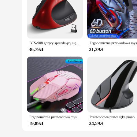
BTS-908 gorący sprzedający się akumulator mysz pionowa ergonomiczna mysz bezprzewodowa 2.4G odbiornik USB 1600 regulowany DPI 6 przycisków myszy
36,79zł
21,39zł
Ergonomiczna przewodowa mysz do gier 3200 DPI Mysz USB do gier RGB Mause Mysz dla graczy 6-przyciskowa cicha mysz LED do laptopa PC
Przewodowa prawa ręka pionowa mysz ergonomiczna mysz do gier 1600 DPI USB optyczna na
19,89zł
24,59zł