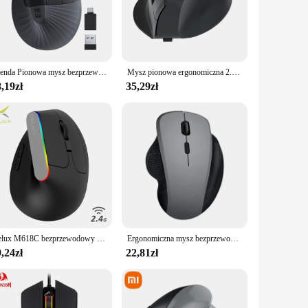
ionals.
onomiczna Mysz is versatile enough to meet your needs. The
pact design make it easy to carry, making it suitable for
while users can enjoy the quality and comfort it offers.
Seenda Pionowa mysz bezprzewodowa typu C z możliwością ładowania Ergonomiczna mysz USB i typu C do laptopa PC MacBook Windows Android
Mysz pionowa ergonomiczna 2.4G Bluetooth 5.2 myszy bezprzewodowa mysz optyczna regulowana 1600 DPI 6 przycisków do laptopa komputer stacjonarny
,19zł
35,29zł
 design. Its compatibility with a wide range of devices
 of repetitive strain injuries, making it an ideal choice for
tivity and comfort, making it a valuable addition to any
Delux M618C bezprzewodowy cichy ergonomiczny pionowy 6 przycisków odbiornik USB do myszy do gier 1600 DPI mysz optyczna z PC Laptop
Ergonomiczna mysz bezprzewodowa Mysz Bluetooth z możliwością ładowania 2.4G Myszy komputerowe USB do tabletu/iPad/Laptopa/Mac OS Obsługuje wiele urządzeń
,24zł
22,81zł