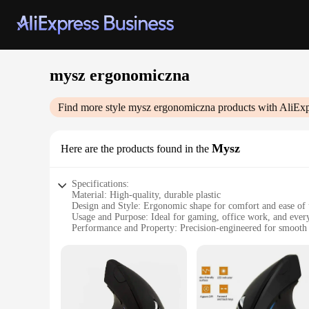
mysz ergonomiczna
Find more style
mysz ergonomiczna
products with AliExp
Mysz
Here are the products found in the
Specifications:
Material: High-quality, durable plastic
Design and Style: Ergonomic shape for comfort and ease of 
Usage and Purpose: Ideal for gaming, office work, and ever
Performance and Property: Precision-engineered for smooth 
Shape or Size or Weight or Quantity: Compact and lightweigh
Parts and Accessories: Comes with additional buttons for cu
Features:
**Ergonomic Design for Comfort and Performance**
The mysz ergonomiczna Mysz is not just a mouse; it's a tool
fatigue during prolonged use. The sleek design is not only v