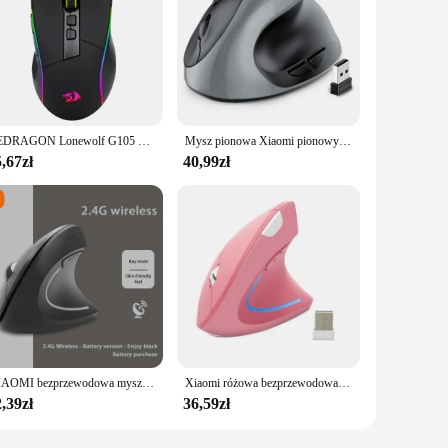
REDRAGON Lonewolf G105 RGB przewodowa mysz dla graczy z USB 8000 DPI 8 przycisków myszy programowalna ergonomiczna komputer dla graczy do laptopa
Mysz pionowa Xiaomi pionowy uchwyt cicha bezprzewodowa ergonomiczna mysz do gier akumulator 1600 regulowana DPI dla graczy komputerowych
,67zł
40,99zł
XIAOMI bezprzewodowa mysz pionowa Bluetooth 2.4GHz ergonomia myszy do gier 1600 DPI regulowane biura optyczne klawiatury elektroniczne
Xiaomi różowa bezprzewodowa mysz pionowa lekka dioda LED 800/1200/1600 DPI regulowane ergonomiczne myszy ochrona nadgarstka komputer Laptop
,39zł
36,59zł