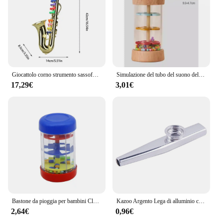
Giocattolo corno strumento sassofono modello giocattolo giocattolo musicale sassofono modello multifunzionale giocattoli educativi precoci modello strumento per
Simulazione del tubo del suono della pioggia in legno per bambini suono della pioggia giocattolo in legno regalo clessidra divertente agitatore musicale giocattolo per l'illuminazione della prima educazione
17,29€
3,01€
Bastone da pioggia per bambini Clessidra arcobaleno Strumento musicale da pioggia Giocattoli Sonaglio Giocattolo sensoriale educativo Montessori per bambini 6 12 mesi
Kazoo Argento Lega di alluminio con membrana Flauto Bocca a membrana Strumenti musicali Kazoos
2,64€
0,96€