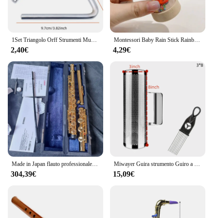
**For Musicians and Vendors Alike**
Whether you're a musician looking to expand your
instrument collection or a vendor seeking quality
musical instruments to sell, the musica strumenti
1Set Triangolo Orff Strumenti Musicali Banda Percussioni Triangolo Musicale Educativo Con Perno di Cottura per I Bambini 4/6/8 pollici
Montessori Baby Rain Stick Rainbow clessidra Rain Music sonaglio giocattolo educativo per bambini giocattoli sensoriali Montessori colorati per bambini
Tamburo is an excellent choice. Its wholesale
2,40€
4,29€
availability and inclusion in sets for sale make it an
attractive option for both musicians and vendors.
The tambourine's design and style are timeless,
ensuring that it remains a staple in any musician's
collection. Its durability and high-quality sound
production make it a valuable addition to any
musical ensemble, from bands to orchestras.
Made in Japan flauto professionale cupronichel apertura C chiave 17 fori flauto strumenti musicali placcati oro 18 carati con custodia
Miwayer Guira strumento Guiro a percussione latina in acciaio inossidabile porto Rico, strumenti con raschietti Guiro per Live
304,39€
15,09€