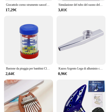
Giocattolo corno strumento sassofono modello giocattolo giocattolo musicale sassofono modello multifunzionale giocattoli educativi precoci modello strumento per
Simulazione del tubo del suono della pioggia in legno per bambini suono della pioggia giocattolo in legno regalo clessidra divertente agitatore musicale giocattolo per l'illuminazione della prima educazione
17,29€
3,01€
Bastone da pioggia per bambini Clessidra arcobaleno Strumento musicale da pioggia Giocattoli Sonaglio Giocattolo sensoriale educativo Montessori per bambini 6 12 mesi
Kazoo Argento Lega di alluminio con membrana Flauto Bocca a membrana Strumenti musicali Kazoos
2,64€
0,96€