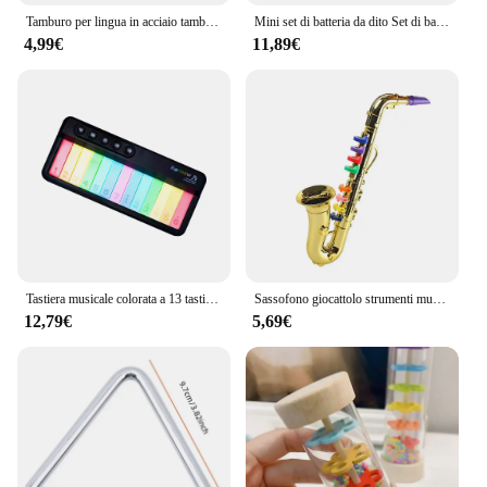
crafted from premium wood, ensuring a rich,
Tamburo per lingua in acciaio tamburo per pioggia portatile tamburo a mano strumenti musicali a percussione 3 pollici 6 note per giocattolo musicale di meditazione Yoga
Mini set di batteria da dito Set di batteria da tavolo Mini set di batteria portatile per scrivania Tamburo musicale in miniatura Set di batteria da dito sensibile al tocco
resonant sound that is both pleasing to the ear and
4,99€
11,89€
durable for frequent use. The compact design makes
it a perfect accessory for musicians on the go, while
its traditional style adds a touch of elegance to any
performance. Whether you're a seasoned musician
or a beginner, this tambourine is designed to
enhance your rhythm and add a layer of complexity
to your music.
**Versatile and User-Friendly**
The musica strumenti Tamburo is not just a
tambourine; it's a versatile instrument that can be
used in various musical settings. Its high-quality
Tastiera musicale colorata a 13 tasti strumento musicale per pianoforte carillon leggero colorato tastiera per pianoforte portatile pianoforte piccolo
Sassofono giocattolo strumenti musicali per bambini strumenti musicali in ottone e vento che insegnano canzoni per bambini piccoli per bambini sicurezza testata BPA
sound production makes it suitable for live
12,79€
5,69€
performances, recording sessions, or even as a fun
addition to a party. The tambourine comes with
essential accessories, making it ready to play right
out of the box. Its lightweight and portable nature
make it a perfect choice for musicians who are
always on the move, ensuring that the rhythm is
never far away.