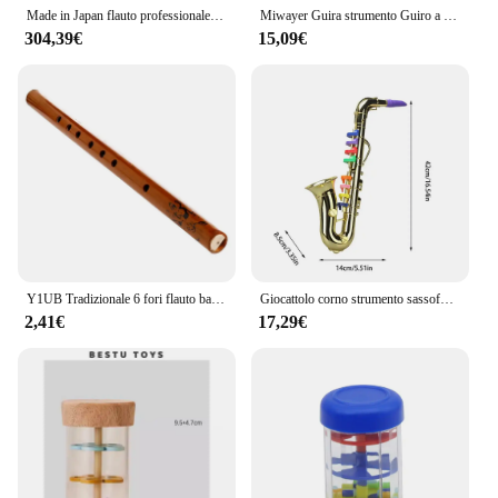
Made in Japan flauto professionale cupronichel apertura C chiave 17 fori flauto strumenti musicali placcati oro 18 carati con custodia
Miwayer Guira strumento Guiro a percussione latina in acciaio inossidabile porto Rico, strumenti con raschietti Guiro per Live
304,39€
15,09€
Y1UB Tradizionale 6 fori flauto bambù clarinetto studente strumento musicale colore legno
Giocattolo corno strumento sassofono modello giocattolo giocattolo musicale sassofono modello multifunzionale giocattoli educativi precoci modello strumento per
2,41€
17,29€