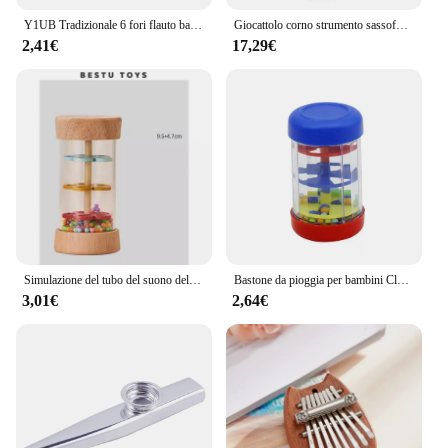
Y1UB Tradizionale 6 fori flauto bambù clarinetto studente strumento musicale colore legno
Giocattolo corno strumento sassofono modello giocattolo giocattolo musicale sassofono modello multifunzionale giocattoli educativi precoci modello strumento per
2,41€
17,29€
Simulazione del tubo del suono della pioggia in legno per bambini suono della pioggia giocattolo in legno regalo clessidra divertente agitatore musicale giocattolo per l'illuminazione della prima educazione
Bastone da pioggia per bambini Clessidra arcobaleno Strumento musicale da pioggia Giocattoli Sonaglio Giocattolo sensoriale educativo Montessori per bambini 6 12 mesi
3,01€
2,64€