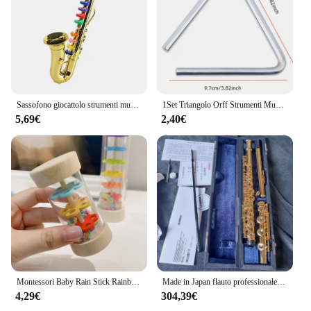
that is both soothing and captivating. Whether you
are a seasoned musician or a beginner, these flauti
in bambù are designed to provide an enjoyable and
rewarding musical experience.
**Versatile and User-Friendly**
Sassofono giocattolo strumenti musicali per bambini strumenti musicali in ottone e vento che insegnano canzoni per bambini piccoli per bambini sicurezza testata BPA
1Set Triangolo Orff Strumenti Musicali Banda Percussioni Triangolo Musicale Educativo Con Perno di Cottura per I Bambini 4/6/8 pollici
Our flauti in bambù are not just for concert halls;
5,69€
2,40€
they are versatile enough to be used in various
settings, from intimate gatherings to grand
performances. Their lightweight design makes them
easy to handle and transport, making them perfect
for musicians on the go. The set includes a variety
of flauti in bambù, each with its unique tone and
pitch, allowing you to explore different musical
expressions. The wholesale and vendor options
make these flauti in bambù accessible to a wide
range of musicians, from schools to professional
orchestras.
Montessori Baby Rain Stick Rainbow clessidra Rain Music sonaglio giocattolo educativo per bambini giocattoli sensoriali Montessori colorati per bambini
Made in Japan flauto professionale cupronichel apertura C chiave 17 fori flauto strumenti musicali placcati oro 18 carati con custodia
**Cultivate Your Musical Skills**
4,29€
304,39€