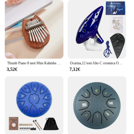
Thumb Piano 8 tasti Mini Kalimba squisito pianoforte a dito portatile Marimba ciondolo musicale regalo 8 tasti tastiera strumento musicale
Ocarina,12 toni Alto C ceramica Ocarina strumento musicale con Song Book Neck String Neck Cord Carry Bag, blu
3,52€
7,12€