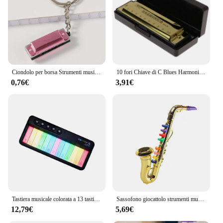
use
Parts and Accessories: Includes a protective case
for safe storage
Features:
**Unmatched Sound Quality**
Crafted from robust metal, the musica strumenti
Ciondolo per borsa Strumenti musicali Strumenti a fiato a forma di portachiavi Portachiavi armonico Pedanti appesi Portachiavi armonica
10 fori Chiave di C Blues Harmonica Strumento Musicale Giocattolo Educativo con il Caso H4GF
Armoniche a bocca offer an unparalleled sound
0,76€
3,91€
quality that resonates with clarity and purity. The
ergonomic mouthpiece design ensures a
comfortable grip, allowing for extended practice
sessions without fatigue. Whether you're a seasoned
musician or a novice, this harmonica set is designed
to cater to all skill levels, providing a versatile and
reliable instrument for your musical journey.
**Versatile and Portable**
The compact size of these harmonicas makes them
the perfect companion for musicians on the move.
Whether you're heading to a gig, a jam session, or
Tastiera musicale colorata a 13 tasti strumento musicale per pianoforte carillon leggero colorato tastiera per pianoforte portatile pianoforte piccolo
Sassofono giocattolo strumenti musicali per bambini strumenti musicali in ottone e vento che insegnano canzoni per bambini piccoli per bambini sicurezza testata BPA
simply enjoying a day outdoors, the sets are
12,79€
5,69€
lightweight and easy to carry, ensuring that your
music is always within reach. The protective case