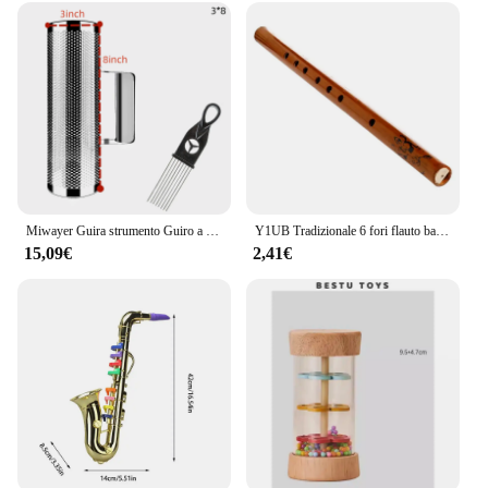
Embrace the opportunity to cultivate your musical
skills with our flauti in bambù. The flauti in bambù
are not just an instrument; they are a gateway to a
world of music. Whether you are looking to
enhance your repertoire or teach the art of music to
others, these flauti in bambù are an essential
addition to any musician's collection. The sets are
designed to provide a complete musical experience,
allowing you to play with confidence and grace.
The wholesale and vendor options make these flauti
in bambù a fantastic choice for educators, music
Miwayer Guira strumento Guiro a percussione latina in acciaio inossidabile porto Rico, strumenti con raschietti Guiro per Live
Y1UB Tradizionale 6 fori flauto bambù clarinetto studente strumento musicale colore legno
stores, and suppliers looking to offer a diverse
15,09€
2,41€
range of musical instruments to their customers.