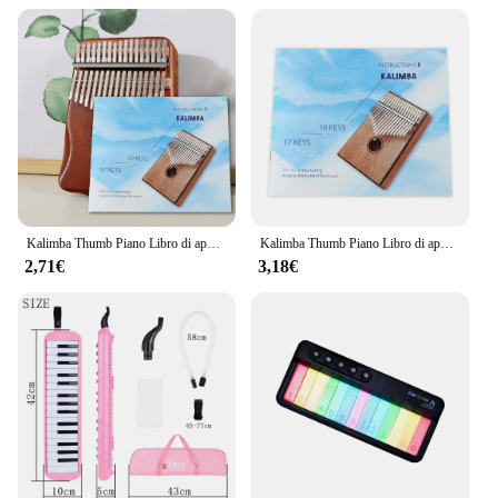
Amateur Musicians
Performance and Property: Superior Tone and
Responsiveness
Shape or Size or Weight or Quantity: Full-Size 88-
Key Piano with Heavy-Duty Construction
Parts and Accessories: Comprehensive Set with
Adjustable Stool and Music Stand
Features:
**Unmatched Tone and Craftsmanship**
The musica strumenti Pianoforti is a testament to the
Kalimba Thumb Piano Libro di apprendimento Guida per strumenti Forniture per strumenti musicali piacevoli per amanti della musica Principianti Bambini
Kalimba Thumb Piano Libro di apprendimento Guida agli strumenti Forniture per strumenti musicali piacevoli e facili da usare per principianti amanti della musica
finest craftsmanship and the highest quality
2,71€
3,18€
materials. Constructed from premium polished
mahogany, this piano boasts a classic elegance that
complements any room's decor while providing a
warm, resonant tone that resonates with
professional musicians and music enthusiasts alike.
The full-size 88-key piano offers an extensive range
of notes, making it perfect for composing,
practicing, and performing a wide array of musical
genres.
**Versatile and User-Friendly**