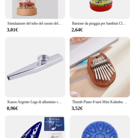
Simulazione del tubo del suono della pioggia in legno per bambini suono della pioggia giocattolo in legno regalo clessidra divertente agitatore musicale giocattolo per l'illuminazione della prima educazione
Bastone da pioggia per bambini Clessidra arcobaleno Strumento musicale da pioggia Giocattoli Sonaglio Giocattolo sensoriale educativo Montessori per bambini 6 12 mesi
3,01€
2,64€
Kazoo Argento Lega di alluminio con membrana Flauto Bocca a membrana Strumenti musicali Kazoos
Thumb Piano 8 tasti Mini Kalimba squisito pianoforte a dito portatile Marimba ciondolo musicale regalo 8 tasti tastiera strumento musicale
0,96€
3,52€