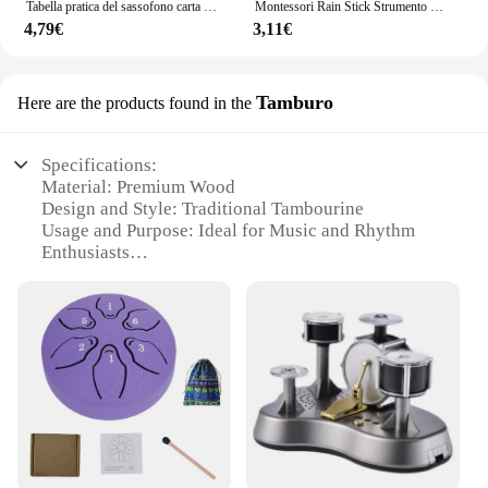
Tabella pratica del sassofono carta patinata tabella delle dita del sassofono tabella delle dita del sassofono Poster degli accordi musicali
Montessori Rain Stick Strumento musicale Giocattoli per neonati Sonaglio per bambini Shaker Per i più piccoli Giocattolo per lo sviluppo sensoriale Giocattoli per la pioggia
4,79€
3,11€
Tamburo
Here are the products found in the
Specifications:
Material: Premium Wood
Design and Style: Traditional Tambourine
Usage and Purpose: Ideal for Music and Rhythm
Enthusiasts
Performance and Property: High-Quality Sound
Production
Shape and Size: Compact and Portable
Parts and Accessories: Includes Essential
Accessories for Playing
Features:
**Unleash the Rhythm**
Embrace the heartbeat of music with the musica
strumenti Tamburo, a traditional tambourine that is