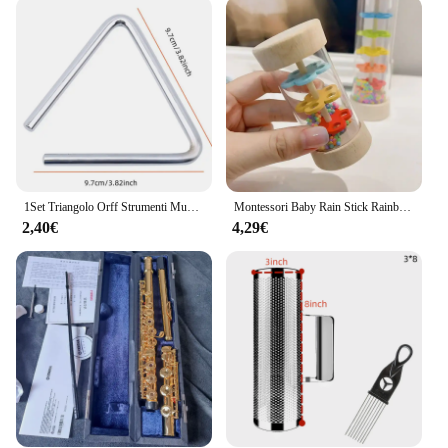
included in the package safeguards your
instruments, making it a practical choice for both
wholesale vendors and individual buyers.
**Adaptable and Accessible**
These harmonicas are not just instruments; they are
a gateway to a world of musical possibilities. The
sets are available for sale at wholesale prices,
making them accessible to a wide range of suppliers
and vendors. The inclusive design caters to diverse
1Set Triangolo Orff Strumenti Musicali Banda Percussioni Triangolo Musicale Educativo Con Perno di Cottura per I Bambini 4/6/8 pollici
Montessori Baby Rain Stick Rainbow clessidra Rain Music sonaglio giocattolo educativo per bambini giocattoli sensoriali Montessori colorati per bambini
musical preferences, allowing for creative
2,40€
4,29€
expression across various genres. Whether you're a
fan of blues, rock, or folk, these harmonicas are the
perfect tool to enhance your musical creativity and
performance.