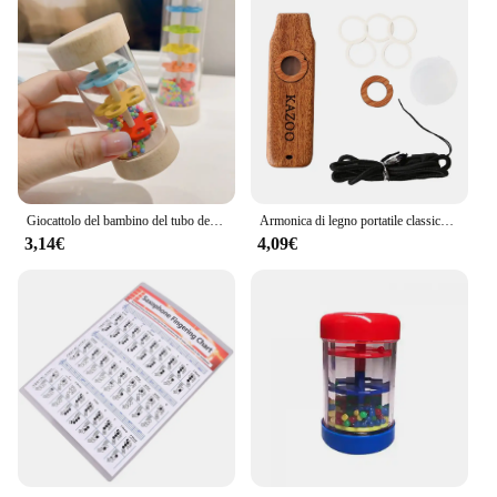
Giocattolo del bambino del tubo del suono della pioggia di Montessori per i giocattoli musicali immersivi del cilindro dell'agitatore del ritmo dello sviluppo sensoriale dei bambini
Armonica di legno portatile classico in legno Kazoo chitarra Ukulele accompagnamento strumento musicale Patry per bambini regalo per principianti
3,14€
4,09€