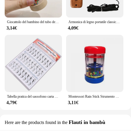
Giocattolo del bambino del tubo del suono della pioggia di Montessori per i giocattoli musicali immersivi del cilindro dell'agitatore del ritmo dello sviluppo sensoriale dei bambini
Armonica di legno portatile classico in legno Kazoo chitarra Ukulele accompagnamento strumento musicale Patry per bambini regalo per principianti
3,14€
4,09€
Tabella pratica del sassofono carta patinata tabella delle dita del sassofono tabella delle dita del sassofono Poster degli accordi musicali
Montessori Rain Stick Strumento musicale Giocattoli per neonati Sonaglio per bambini Shaker Per i più piccoli Giocattolo per lo sviluppo sensoriale Giocattoli per la pioggia
4,79€
3,11€
Flauti in bambù
Here are the products found in the