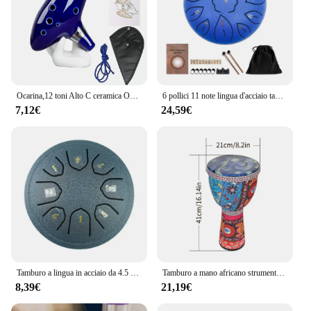
Ocarina,12 toni Alto C ceramica Ocarina strumento musicale con Song Book Neck String Neck Cord Carry Bag, blu
6 pollici 11 note lingua d'acciaio tamburo portatile pioggia cava mano Pan tamburo con bacchette yoga meditazione tamburi strumenti a percussione
7,12€
24,59€
Tamburo a lingua in acciaio da 4.5 pollici a 8 toni Mini tamburi a mano bacchette tamburo musicale tamburello con accessori strumento
Tamburo a mano africano strumento a percussione a tamburo portatile da 8 pollici con motivi artistici colorati per tamburello leggero per bambini
8,39€
21,19€