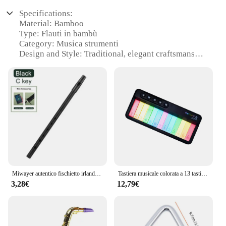
Specifications:
Material: Bamboo
Type: Flauti in bambù
Category: Musica strumenti
Design and Style: Traditional, elegant craftsmanship
Usage and Purpose: Ideal for beginners and
professionals alike
Performance and Property: Rich, resonant sound
quality
Parts and Accessories: Includes a set of flauti in
bambù
Features:
**Discover the Timeless Charm of Bamboo
Flutes**
Miwayer autentico fischietto irlandese flauto C/D chiave Tin Penny fischietto con 6 fori perfetto strumento musicale tradizionale irlandese
Tastiera musicale colorata a 13 tasti strumento musicale per pianoforte carillon leggero colorato tastiera per pianoforte portatile pianoforte piccolo
Immerse yourself in the world of musica strumenti
3,28€
12,79€
with our exquisite collection of flauti in bambù.
These bamboo flutes are not just instruments; they
are a testament to traditional craftsmanship and
elegance. Each flauto is meticulously crafted from
the finest bamboo, ensuring a rich, resonant sound