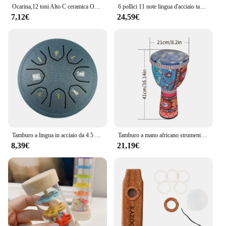
Ocarina,12 toni Alto C ceramica Ocarina strumento musicale con Song Book Neck String Neck Cord Carry Bag, blu
6 pollici 11 note lingua d'acciaio tamburo portatile pioggia cava mano Pan tamburo con bacchette yoga meditazione tamburi strumenti a percussione
7,12€
24,59€
Tamburo a lingua in acciaio da 4.5 pollici a 8 toni Mini tamburi a mano bacchette tamburo musicale tamburello con accessori strumento
Tamburo a mano africano strumento a percussione a tamburo portatile da 8 pollici con motivi artistici colorati per tamburello leggero per bambini
8,39€
21,19€