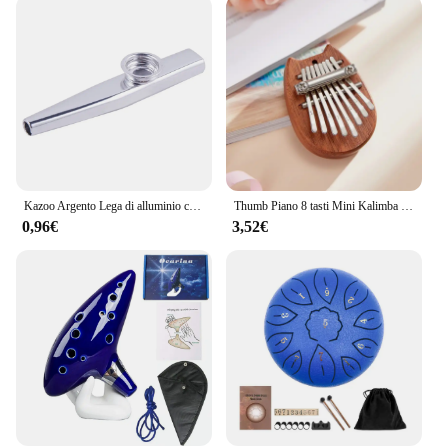
Kazoo Argento Lega di alluminio con membrana Flauto Bocca a membrana Strumenti musicali Kazoos
Thumb Piano 8 tasti Mini Kalimba squisito pianoforte a dito portatile Marimba ciondolo musicale regalo 8 tasti tastiera strumento musicale
0,96€
3,52€