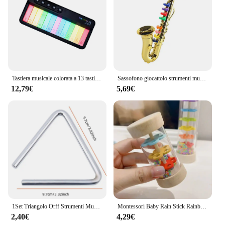
professional and amateur musicians. The ergonomic
design of these saxophones offers a comfortable
grip and key placement, allowing for extended
practice sessions without fatigue. The sleek and
stylish appearance of the instruments makes them a
standout in any ensemble, whether on stage or in a
studio setting.
Tastiera musicale colorata a 13 tasti strumento musicale per pianoforte carillon leggero colorato tastiera per pianoforte portatile pianoforte piccolo
Sassofono giocattolo strumenti musicali per bambini strumenti musicali in ottone e vento che insegnano canzoni per bambini piccoli per bambini sicurezza testata BPA
**Versatile Performance for Every Musician**
12,79€
5,69€
Whether you're a seasoned musician or a beginner,
the musica strumenti saxophones cater to a wide
range of skill levels. Available in soprano, alto,
tenor, and baritone, these saxophones are versatile
enough to be used in various musical genres, from
classical to jazz. The instruments are designed to
provide excellent intonation and sound projection,
making them suitable for both intimate
performances and large-scale concerts. Each set
includes a mouthpiece, ligature, and a protective
case, ensuring that you have everything you need to
start playing right out of the box.
1Set Triangolo Orff Strumenti Musicali Banda Percussioni Triangolo Musicale Educativo Con Perno di Cottura per I Bambini 4/6/8 pollici
Montessori Baby Rain Stick Rainbow clessidra Rain Music sonaglio giocattolo educativo per bambini giocattoli sensoriali Montessori colorati per bambini
2,40€
4,29€
**A Reliable Partner for Musicians**