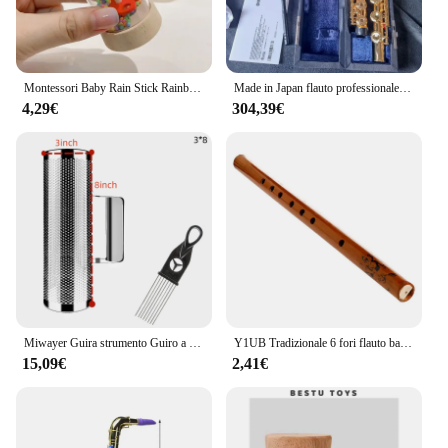
any musician's collection, whether for sale or for
personal use.
Montessori Baby Rain Stick Rainbow clessidra Rain Music sonaglio giocattolo educativo per bambini giocattoli sensoriali Montessori colorati per bambini
Made in Japan flauto professionale cupronichel apertura C chiave 17 fori flauto strumenti musicali placcati oro 18 carati con custodia
4,29€
304,39€
Miwayer Guira strumento Guiro a percussione latina in acciaio inossidabile porto Rico, strumenti con raschietti Guiro per Live
Y1UB Tradizionale 6 fori flauto bambù clarinetto studente strumento musicale colore legno
15,09€
2,41€