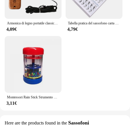
Armonica di legno portatile classico in legno Kazoo chitarra Ukulele accompagnamento strumento musicale Patry per bambini regalo per principianti
Tabella pratica del sassofono carta patinata tabella delle dita del sassofono tabella delle dita del sassofono Poster degli accordi musicali
4,09€
4,79€
Montessori Rain Stick Strumento musicale Giocattoli per neonati Sonaglio per bambini Shaker Per i più piccoli Giocattolo per lo sviluppo sensoriale Giocattoli per la pioggia
3,11€
Sassofoni
Here are the products found in the