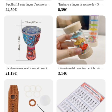
6 pollici 11 note lingua d'acciaio tamburo portatile pioggia cava mano Pan tamburo con bacchette yoga meditazione tamburi strumenti a percussione
Tamburo a lingua in acciaio da 4.5 pollici a 8 toni Mini tamburi a mano bacchette tamburo musicale tamburello con accessori strumento
24,59€
8,39€
Tamburo a mano africano strumento a percussione a tamburo portatile da 8 pollici con motivi artistici colorati per tamburello leggero per bambini
Giocattolo del bambino del tubo del suono della pioggia di Montessori per i giocattoli musicali immersivi del cilindro dell'agitatore del ritmo dello sviluppo sensoriale dei bambini
21,19€
3,14€