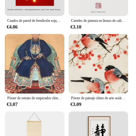
Cuadro de pared de bendición roja, carteles e impresiones, pintura en lienzo, decoración del hogar, sala de estar, buena suerte, palabra buena China, Año Nuevo
Carteles de pintura en lienzo de caligrafía china tradicional, impresiones de arte de pared, imagen inspiradora Zen Tao para sala de estar, decoración del hogar
€4.06
€3.10
Póster de retrato de emperador chino, retrato de personaje de disfraz chino, impresión en lienzo, arte de pared, imagen para habitación, decoración del hogar y la Oficina
Póster de paisaje chino de arte asiático, pintura en lienzo, póster e impresión, arte de pared, imagen para sala de estar, decoración del hogar
€3.07
€3.09