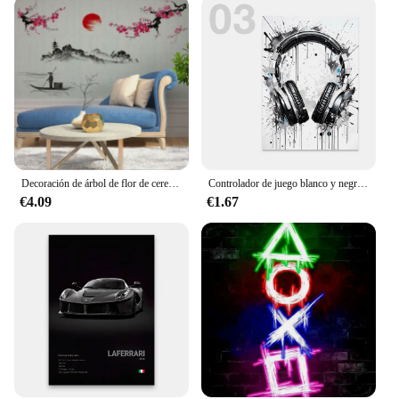
Typical Adaptive Scenario: Versatile for various
interior spaces, from living rooms to offices
Shape or Size or Weight or Quantity: Available in
multiple sizes and sets to suit different room
dimensions
Performance and Property: Easy to apply and
remove, leaving no residue behind
Features:
**Embrace Cultural Aesthetics**
Decoración de árbol de flor de cerezo Rosa japonés Sakura de estilo chino, calcomanías murales, pegatina de pared, póster, papel tapiz, decoración
Controlador de juego blanco y negro, carteles artísticos de pared e impresiones, pinturas en lienzo, imágenes murales para decoración de sala de juegos, regalo para jugadores
€4.09
€1.67
Step into a world of cultural charm with our murales
chinos adhesivos de pared, a collection of authentic
Chinese wall murals that bring the richness of
traditional artistry into your living space. These
vinyl decals are not just decorative pieces; they are
a celebration of Chinese culture and a testament to
the beauty of traditional art. With their intricate
patterns and vibrant colors, these murals are
designed to captivate and inspire, transforming any
room into a space that resonates with elegance and
sophistication.