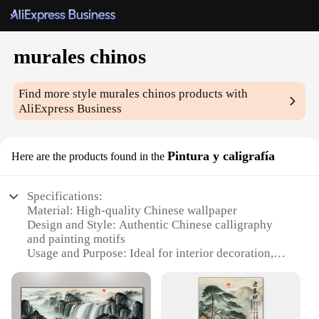
murales chinos
Find more style
murales chinos
products with
AliExpress Business
Pintura y caligrafía
Here are the products found in the
Specifications:
Material: High-quality Chinese wallpaper
Design and Style: Authentic Chinese calligraphy
and painting motifs
Usage and Purpose: Ideal for interior decoration,
especially in Asian-themed spaces
Shape or Size: Available in a variety of sizes to fit
different wall dimensions
Performance and Property: Durable and easy to