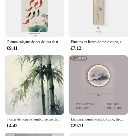
Pintura colgante de pez de litio de nueve colas de estilo chino, decoración del hogar, Fondo de sofá, Mural de pared, colección de riqueza, nuevo
Pinturas en lienzo de estilo chino, arte de pared tradicional, imágenes, carteles, impresiones para sala de estar, decoración de Hotel, Mural
€9.41
€7.12
Póster de hoja de bambú, lienzo de tinta abstracta china de Panda Zen, Impresión de arte de pared, imagen de póster para decoración del hogar, Mural
Lámpara mural de estilo chino, decoración de pared de estilo chino, pasillo, sala de té, porche, fondo
€4.42
€29.71