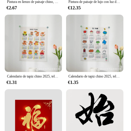
Pintura en lienzo de paisaje chino, pájaros, bosque, montaña, río, Koi, carpa, pescado, tinta, Póster Artístico, arte de pared, impresiones, imagen, decoración del hogar
Pintura de paisaje de lujo con luz de pino de bienvenida, pintura decorativa de pared de oficina, de arte chino nuevo póster, pintura de lienzo, decoración del hogar
€2.67
€12.35
Calendario de tapiz chino 2025, tela colgante bonita, lienzo decorativo para pared, pintura de artista
Calendario de tapiz chino 2025, tela colgante bonita, lienzo decorativo para pared, pintura de artista
€1.31
€1.35