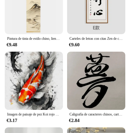
Pintura de tinta de estilo chino, lienzo alpino decorativo, pintura de desplazamiento de madera maciza, decoración del hogar, dormitorio y sala de estar, 1/4 piezas
Carteles de letras con citas Zen de caligrafía china, obra de arte, pintura en lienzo, arte de pared, impresiones de imágenes para oficina, sala de estar, decoración del hogar
€9.48
€9.60
Imagen de paisaje de pez Koi rojo chino, pintura en lienzo de carpa, carteles impresos en HD para sala de estar moderna, arte de pared, decoración del hogar
Caligrafía de caracteres chinos, carteles de texto japonés, felicidad, lluvia, sueño, siempre, arte de pared samurái, pintura en lienzo, decoración del hogar
€3.17
€2.84