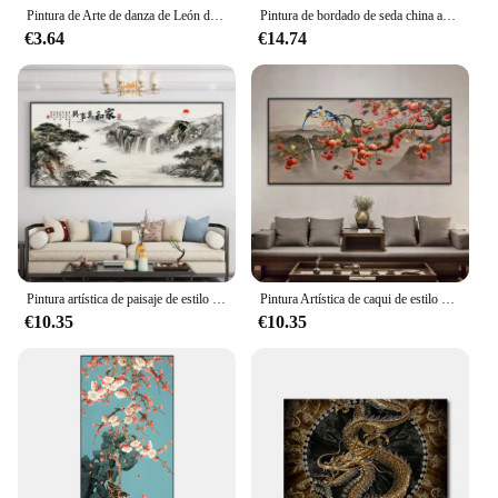
Pintura de Arte de danza de León de estilo chino, póster Mural de sala de estar, decoración de pared para el hogar, decoración perfecta para Interio inspirado en Asia
Pintura de bordado de seda china antigua Thangka Mural "figura de dama" pintura
€3.64
€14.74
Pintura artística de paisaje de estilo chino, póster Mural de sala de estar, decoración de pared, pintura para el hogar
Pintura Artística de caqui de estilo chino, póster Mural de sala de estar, decoración de pared, decoración del hogar
€10.35
€10.35