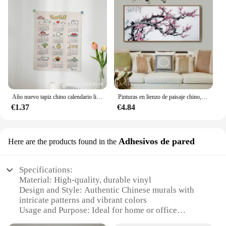
Año nuevo tapiz chino calendario lindo tela colgante pared decorativa artista pintura lienzo
Pinturas en lienzo de paisaje chino, imágenes en lienzo de arce rojo y barco, arte vintage decorativo para el hogar en la pared para sala de estar
€1.37
€4.84
Adhesivos de pared
Here are the products found in the
Specifications:
Material: High-quality, durable vinyl
Design and Style: Authentic Chinese murals with
intricate patterns and vibrant colors
Usage and Purpose: Ideal for home or office
decoration, adding a touch of cultural flair