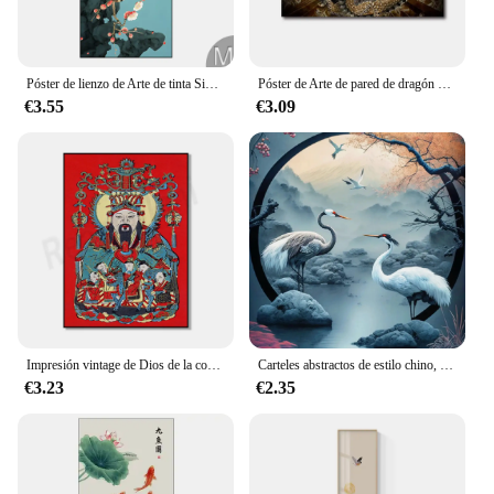
Póster de lienzo de Arte de tinta Simple china, pintura de pared de flores y pájaros, impresiones de imágenes, dormitorio, pasillo, sala de estar, decoración Mural
Póster de Arte de pared de dragón dorado de cinco garras de estilo chino, luz Vintage tradicional, decoración de lujo para el hogar, pintura en lienzo, impresiones Mural
€3.55
€3.09
Impresión vintage de Dios de la cocina, mural de Dios de la cocina, retrato de Dios de la riqueza, póster de Dios chino, decoración de pared de Año Nuevo
Carteles abstractos de estilo chino, pintura en lienzo, imágenes artísticas de pared para sala de estar, decoración del hogar, Mural de regalo
€3.23
€2.35