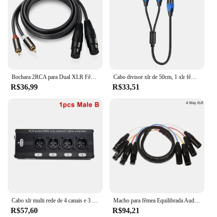
Bochara 2RCA para Dual XLR Fêmea/Macho OFC Cabo de Áudio Blindado Para Amplificador Mixer Alto-falantes 1.5m 3m
Cabo divisor xlr de 50cm, 1 xlr fêmea para 2 xlr macho xlr y cabo divisor de microfone para misturador amplificador
R$36,99
R$33,51
Cabo xlr multi rede de 4 canais e 3 pinos para estúdio de gravação de iluminação de som de palco macho fêmea para rj45 ethercon sinal de rede
Macho para fêmea Equilibrada Audio Extension Cord, Professional Multi-Media, Cabo XLR de 3 pinos, 2 4 6 canais
R$57,60
R$94,21