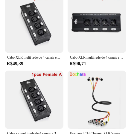
Cabo XLR multi rede de 4 canais e 3 pinos para iluminação de som de palco e estúdio de gravação macho e fêmea para RJ45 Ethercon
Cabo XLR multi rede de 4 canais e 3 pinos para iluminação de som de palco e estúdio de gravação macho e fêmea para RJ45 Ethercon
R$49,39
R$90,71
Cabo xlr multi rede de 4 canais e 3 pinos para iluminação de som de palco e estúdio de gravação macho e fêmea para rj45 ethercon NE8F-4M
Bochara-4CH Channel XLR Snake Cable, macho para fêmea, OFC Audio Foil blindado para transmissão de gravação