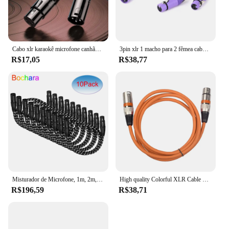
Cabo xlr karaokê microfone canhão de som cabo de extensão xlr para amplificadores misturador de áudio balanceado áudio analógico cabo xlr de 3 pinos
3pin xlr 1 macho para 2 fêmea cabo de extensão de áudio, microfone, divisor y, colorido, para mixer, microfone, 0,3 m, 0,5 m
R$17,05
R$38,77
Misturador de Microfone, 1m, 2m, 3m, 5m, 10m, Bochara-Cabo XLR trançado, 3m, Macho para Fêmea, Conector de 3 pinos, pacote 10
High quality Colorful XLR Cable Male to Female Audio Signal Cables Cannon Balance XLR Karon Microphone Mixe EQ Output Input KTV
R$196,59
R$38,71