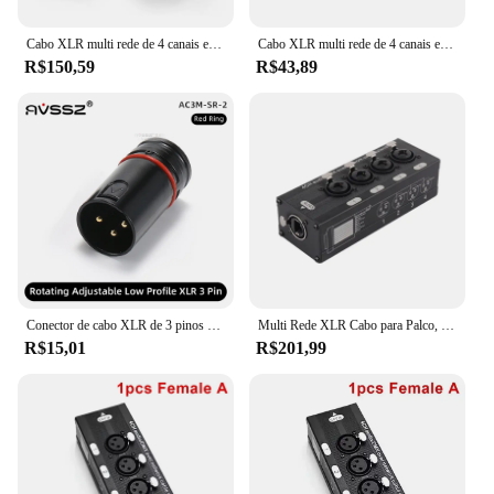
converters are sure to be a hit with both
professionals and enthusiasts alike.
Cabo XLR multi rede de 4 canais e 3 pinos para iluminação de som de palco e estúdio de gravação macho e fêmea para RJ45 Ethercon
Cabo XLR multi rede de 4 canais e 3 pinos para iluminação de som de palco e estúdio de gravação macho e fêmea para RJ45 Ethercon
R$150,59
R$43,89
Conector de cabo XLR de 3 pinos de perfil baixo AVSSZ 90 ° Plugue XLR giratório 360 com chave, para microfone, mixer de áudio, amplificador de fone de ouvido
Multi Rede XLR Cabo para Palco, Iluminação de Som, Estúdio de Gravação, Rede Ethernet, Signal Extender, 4 Canais, 3 Pinos, RJ45
R$15,01
R$201,99