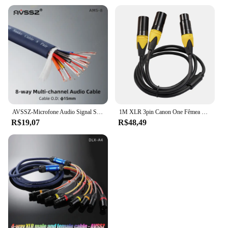
AVSSZ-Microfone Audio Signal Snake Cable Mixer, cabo multicanal, macho e fêmea Plug, Rainbow Line O.D, 2 Core, 8 Canais, 15 mm
1M XLR 3pin Canon One Fêmea para Dois Machos Cabo Adaptador Y Splitter Cabo Adaptador de Áudio para Microfone
R$19,07
R$48,49