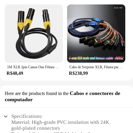
1M XLR 3pin Canon One Fêmea para Dois Machos Cabo Adaptador Y Splitter Cabo Adaptador de Áudio para Microfone
Cabo de Serpente XLR, Fêmea para Macho Multi-Canal, Estágio Móvel Mixer, Microfone, Linha de Sinal de Áudio, 2, 4, 8, 12, 16-Way
R$48,49
R$238,99
Cabos e conectores de
Here are the products found in the
computador
Specifications:
Material: High-grade PVC insulation with 24K
gold-plated connectors