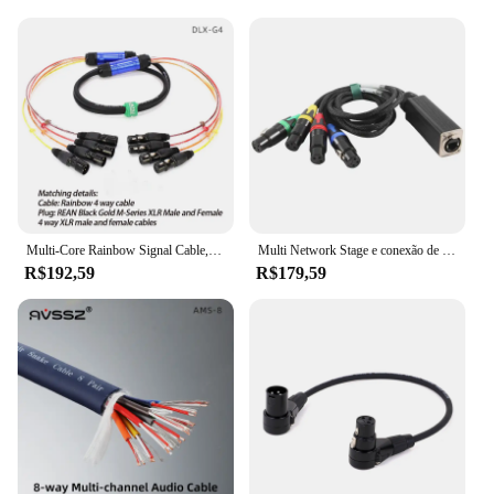
Multi-Core Rainbow Signal Cable, Iluminação de Palco, Multi-Channel, personalizável, Áudio XLR, 2, 4, 8, 12, 16, 24 Way
Multi Network Stage e conexão de estúdio, XLR, 4 canais, 3 pinos, XLR, cabo macho e fêmea, áudio RJ45
R$192,59
R$179,59