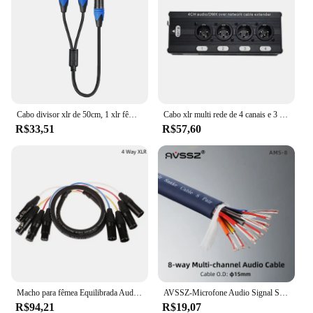
Cabo divisor xlr de 50cm, 1 xlr fêmea para 2 xlr macho xlr y cabo divisor de microfone para misturador amplificador
Cabo xlr multi rede de 4 canais e 3 pinos para estúdio de gravação de iluminação de som de palco macho fêmea para rj45 ethercon sinal de rede
R$33,51
R$57,60
Macho para fêmea Equilibrada Audio Extension Cord, Professional Multi-Media, Cabo XLR de 3 pinos, 2 4 6 canais
AVSSZ-Microfone Audio Signal Snake Cable Mixer, cabo multicanal, macho e fêmea Plug, Rainbow Line O.D, 2 Core, 8 Canais, 15 mm
R$94,21
R$19,07