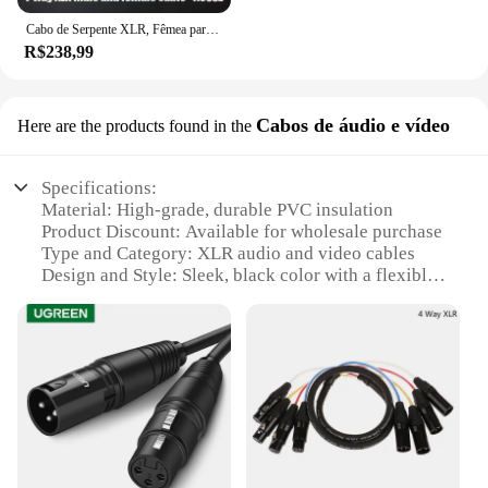
Cabo de Serpente XLR, Fêmea para Macho Multi-Canal, Estágio Móvel Mixer, Microfone, Linha de Sinal de Áudio, 2, 4, 8, 12, 16-Way
R$238,99
Cabos de áudio e vídeo
Here are the products found in the
Specifications:
Material: High-grade, durable PVC insulation
Product Discount: Available for wholesale purchase
Type and Category: XLR audio and video cables
Design and Style: Sleek, black color with a flexible,
braided exterior
Usage and Purpose: Ideal for professional audio and
video setups
Performance and Property: Superior signal
transmission and noise reduction
Features:
**Unmatched Quality and Performance**
The multicabo xlr cables are designed with the