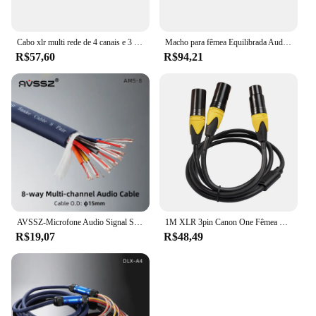
Cabo xlr multi rede de 4 canais e 3 pinos para estúdio de gravação de iluminação de som de palco macho fêmea para rj45 ethercon sinal de rede
Macho para fêmea Equilibrada Audio Extension Cord, Professional Multi-Media, Cabo XLR de 3 pinos, 2 4 6 canais
R$57,60
R$94,21
AVSSZ-Microfone Audio Signal Snake Cable Mixer, cabo multicanal, macho e fêmea Plug, Rainbow Line O.D, 2 Core, 8 Canais, 15 mm
1M XLR 3pin Canon One Fêmea para Dois Machos Cabo Adaptador Y Splitter Cabo Adaptador de Áudio para Microfone
R$19,07
R$48,49