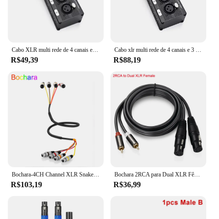
Cabo XLR multi rede de 4 canais e 3 pinos para iluminação de som de palco e estúdio de gravação macho e fêmea para RJ45 Ethercon
Cabo xlr multi rede de 4 canais e 3 pinos para iluminação de som de palco e estúdio de gravação macho e fêmea para rj45 ethercon NE8F-4M
R$49,39
R$88,19
Bochara-4CH Channel XLR Snake Cable, macho para fêmea, OFC Audio Foil blindado para transmissão de gravação
Bochara 2RCA para Dual XLR Fêmea/Macho OFC Cabo de Áudio Blindado Para Amplificador Mixer Alto-falantes 1.5m 3m
R$103,19
R$36,99