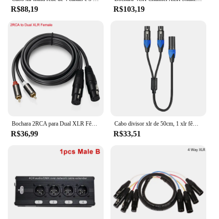
R$88,19
R$103,19
Bochara 2RCA para Dual XLR Fêmea/Macho OFC Cabo de Áudio Blindado Para Amplificador Mixer Alto-falantes 1.5m 3m
Cabo divisor xlr de 50cm, 1 xlr fêmea para 2 xlr macho xlr y cabo divisor de microfone para misturador amplificador
R$36,99
R$33,51