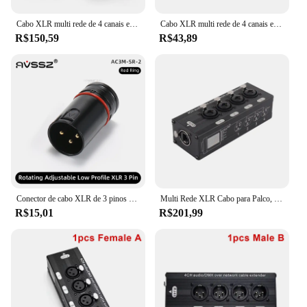
amplifiers are a must-have for any audio setup.
Cabo XLR multi rede de 4 canais e 3 pinos para iluminação de som de palco e estúdio de gravação macho e fêmea para RJ45 Ethercon
Cabo XLR multi rede de 4 canais e 3 pinos para iluminação de som de palco e estúdio de gravação macho e fêmea para RJ45 Ethercon
R$150,59
R$43,89
Conector de cabo XLR de 3 pinos de perfil baixo AVSSZ 90 ° Plugue XLR giratório 360 com chave, para microfone, mixer de áudio, amplificador de fone de ouvido
Multi Rede XLR Cabo para Palco, Iluminação de Som, Estúdio de Gravação, Rede Ethernet, Signal Extender, 4 Canais, 3 Pinos, RJ45
R$15,01
R$201,99