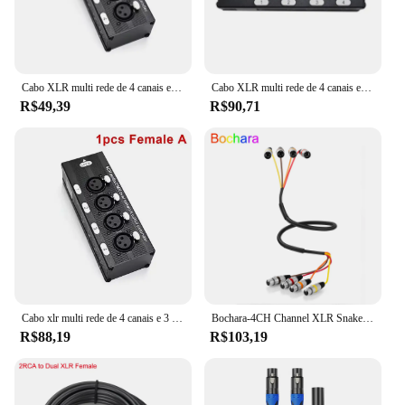
Cabo XLR multi rede de 4 canais e 3 pinos para iluminação de som de palco e estúdio de gravação macho e fêmea para RJ45 Ethercon
Cabo XLR multi rede de 4 canais e 3 pinos para iluminação de som de palco e estúdio de gravação macho e fêmea para RJ45 Ethercon
R$49,39
R$90,71
Cabo xlr multi rede de 4 canais e 3 pinos para iluminação de som de palco e estúdio de gravação macho e fêmea para rj45 ethercon NE8F-4M
Bochara-4CH Channel XLR Snake Cable, macho para fêmea, OFC Audio Foil blindado para transmissão de gravação
R$88,19
R$103,19