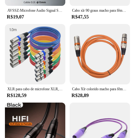
AVSSZ-Microfone Audio Signal Snake Cable Mixer, cabo multicanal, macho e fêmea Plug, Rainbow Line O.D, 2 Core, 8 Canais, 15 mm
Cabo xlr 90 graus macho para fêmea cabos de áudio canhão balanceado xlr karon microfone console de mistura linha de extensão de placa de som
R$19,07
R$47,55
XLR para cabo de microfone XLR, macho para fêmea, cabo auxiliar, mixer de microfone, estúdio de gravação, Podcast, multicolorido, 6 pcs, 10pcs
Cabo Xlr colorido macho para fêmea linhas de áudio, alta qualidade, 3 pinos, Interface com microfone, Amplificador de som multimídia
R$128,59
R$28,89