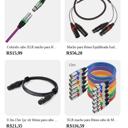
Colorido cabo XLR macho para fêmea sinal de áudio, canhão Balance, Karon, microfone, Mixer, EQ saída, entrada KTV, linha equilibrada
Macho para fêmea Equilibrada Audio Extension Cord, Professional Multi-Media, Cabo XLR de 3 pinos, 2 4 6 canais
R$15,99
R$56,20
0.3m-15m 1pc xlr fêmea para cabo fêmea, 3 pinos xlr fêmea para fêmea cabo de microfone colorido para equipamentos de áudio e som
XLR macho para fêmea cabo de Mic, multi colorido, cabo auxiliar para Mic Mixer, estúdio de gravação, podcasts, 6 pcs, 10pcs
R$21,35
R$116,59