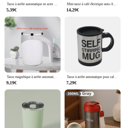
Tasse à arrête automatique en acier inoxydable, tasse à café mélangée, tasse à thé avec couvercle, automatique, électrique, paresseux, lait, Assad, arrête automatique, 500ml
Mini tasse à café électrique auto-Assad, étanche, sans danger pour les aliments, aste par USB, tasse magnétique automatique pour le thé, 380ml
5,39€
14,29€
Tasse magnétique à arrête automatique, modèle aste, milkshake paresseux électrique, mélangeur rotatif, bouteille thermique intelligente pour centre commercial, café
Tasse à arrête automatique pour café et lait, tasse thermique en acier inoxydable, tasse intelligente à double isolation, paresseux électrique, Assad, 400ml
9,19€
7,29€