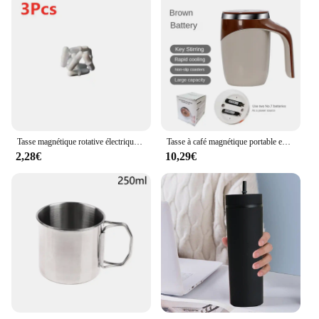
Tasse magnétique rotative électrique en acier inoxydable, tasse à café portable aste, arrête automatique, outils à boire à la maison
Tasse à café magnétique portable en acier inoxydable, tasse à eau intelligente, agitateur automatique, centre commercial, paresseux, Assad
2,28€
10,29€