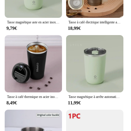
Tasse magnétique aste en acier inoxydable 350, tasse à arrête automatique, tasse à lait Assad, bouteille d'eau intelligente pour centre commercial, 304 ml
Tasse à café électrique intelligente aste par USB, tasse à arrête automatique, tasse magnétique rotative portable, tasses auto-Assad, 300ml
9,79€
18,99€
Tasse à café thermique en acier inoxydable 510, affichage numérique intelligent, tasse de bureau, bouteille isotherme de voyage, 304 ml, 73Copo
Tasse magnétique à arrête automatique aste, acier inoxydable, café, lait, tasse Assad, bouteille d'eau intelligente pour centre commercial
8,49€
11,99€