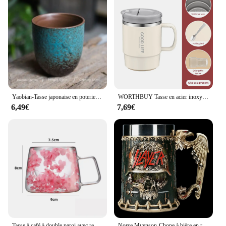
Yaobian-Tasse japonaise en poterie brute, tasse à thé de dégustation à une tasse, tasse à thé de personnalité créative, tasse à thé Kung Fu
WORTHBUY Tasse en acier inoxydable 304 avec passoire à thé et cuillère, tasse à eau à double couche, tasse à café anti-brûlure, verres réutilisables
6,49€
7,69€
Tasse à café à double paroi avec remplissage de fleurs artificielles simulées, lait transparent, standard avec tasse en verre Foy, tasse à thé, cadeaux pour filles et enfants, 200ml
Norse Myenson-Chope à bière en résine et acier inoxydable, contenance de 600ml, standard, pour Halloween, Noël, verres rétro