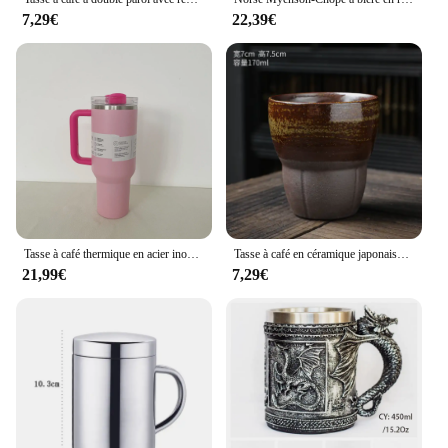
7,29€
22,39€
Tasse à café thermique en acier inoxydable avec paille, gobelet isolé sous vide, tasse de voyage glacée, cadeaux de Noël en plein air, 40oz
Tasse à café en céramique japonaise, poterie, tasses à expresso, verres vintage, cadeau de bureau, tasse à eau rétro domestique, F2, 170ml, 1 pièce
21,99€
7,29€