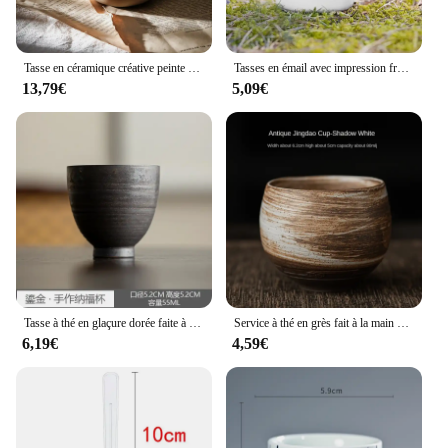
Tasse en céramique créative peinte à la main, tasse à café rétro faite à la main, grande capacité, tasse à thé au lait, cadeau unique de tasses de petit-déjeuner de verres
Tasses en émail avec impression française My Darling Aunt, tasse à café, boissons, thé, lait, standardisation, camping, meilleur anniversaire, cadeau de vacances pour tante, TMi
13,79€
5,09€
Tasse à thé en glaçure dorée faite à la main, coquille d'oeuf chinoise, tasse du maître, service à thé exécutif, standard du thé Kung Fu japonais, céramique
Service à thé en grès fait à la main de style japonais, tasse à thé Kung Fu, petite tasse simple, style prairie, bol à route silencieuse, 1 pièce
6,19€
4,59€