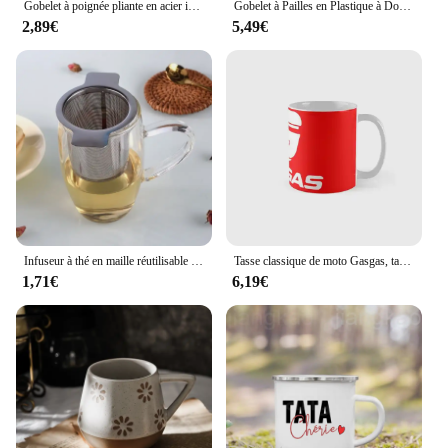
Gobelet à poignée pliante en acier inoxydable, 1 pièce, mousqueton Portable, gobelets de Camping en plein air pour la maison, accessoires de Camping en plein air
Gobelet à Pailles en Plastique à Double Paroi pour ix, Bouteille de Jus de Fruits, Vide, Standard, Cadeau de Festival, 1 Pièce
2,89€
5,49€
Infuseur à thé en maille réutilisable en acier inoxydable, filtre à cuir chevelu, pièces de tasse de tamis, 1 pièce
Tasse classique de moto Gasgas, tasse à thé, photo imprimée, image d'image, cadeaux simples, poignée ronde, verres à café
1,71€
6,19€