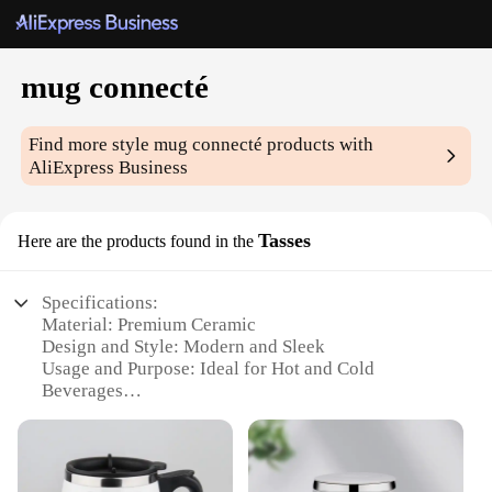
mug connecté
Find more style
mug connecté
products with
AliExpress Business
Tasses
Here are the products found in the
Specifications:
Material: Premium Ceramic
Design and Style: Modern and Sleek
Usage and Purpose: Ideal for Hot and Cold
Beverages
Shape and Size: Comfortable Grip with Generous
Volume
Performance and Property: Durable and Easy to
Clean