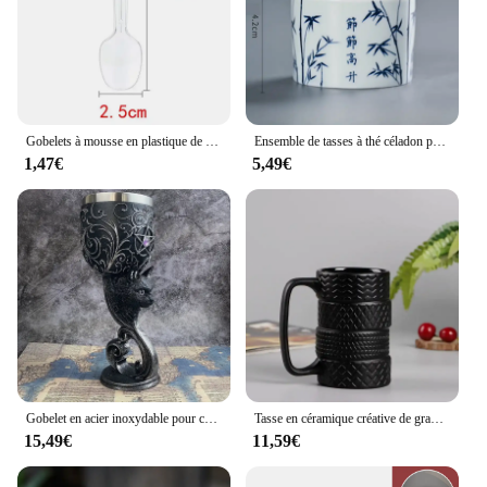
Gobelets à mousse en plastique de poulet, échelle transparente, gobelets à MSI de pudding carrés, support à dessert rigide, son en bois, gobelets de compagnie aérienne signés de Mongolie, 10 pièces
Ensemble de tasses à thé céladon personnalisées, tasse à thé portable en céramique, petit bol à thé domestique, tasse principale chinoise, accessoires traditionnels pour le thé, 1PC
1,47€
5,49€
Gobelet en acier inoxydable pour chats noirs, amour, couple, cœur, calice, dragon médiéval, coupe à vin, Saint Graal, animal rétro, cheval, 200ml
Tasse en céramique créative de grande capacité, tasse en forme de nouveauté, café à la maison, café, petit-déjeuner, ustensiles de cuisine, fournitures de bureau
15,49€
11,59€