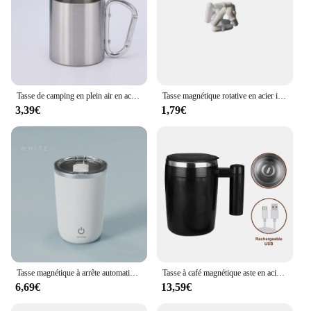
Tasse de camping en plein air en acier inoxydable, tasse de voyage avec poignée mousqueton, tasse à café et à thé, ensemble d'ustensiles de cuisine, 200ml
Tasse magnétique rotative en acier inoxydable, tasse à café électrique portable, outils à boire à la maison, arrête automatique, aste
3,39€
1,79€
Tasse magnétique à arrête automatique en acier inoxydable, tasse à lait, tasse à café, tasse à eau intelligente pour centre commercial, aste par USB, Assad
Tasse à café magnétique aste en acier inoxydable, tasse à arrête automatique, Auto Assad, 380ml
6,69€
13,59€