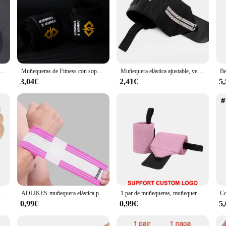
ara muñeca, levantamiento de pesas, entrenamiento de gimnasia, correas de soporte para muñeca, envolturas para Crossfit, levantamiento de pesas, 1 Uds.
Muñequeras de Fitness con soporte de muñeca Premium, protegen tu muñeca durante entrenamientos de gimnasio, Ideal para banco intenso, peso muerto, 1 par
Muñequera elástica ajustable, vendajes para levantamiento de pesas, Powerlifting, transpirable, soporte para muñeca, 3 colores, 1 pieza
3,04€
2,41€
5
Muñequera ajustable para el túnel carpiano, soporte para la muñeca, Tendinitis deportiva, alivio del dolor para la artritis, envoltura de vendaje de muñeca, 1 unidad
AOLIKES-muñequera elástica para hombre y mujer, 1 unidad, vendaje para mano, correa de muñeca, envoltura, pulsera de fitness, soporte para Gimnasio Deportivo, protector de muñeca
1 par de muñequeras, muñequeras de soporte, muñequeras de fuerza Extra para levantamiento de pesas, muñequeras, vendaje para entrenamiento de gimnasio, logotipo personalizado
0,99€
0,99€
5