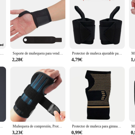
Muñequera de compresión compacta para entrenamiento, muñequera, muñequera, soporte para tenis, levantamiento de pesas, 1 unidad
Soporte de muñequera para vendaje de muñeca ajustable, envolturas de compresión deportivas, entrenamiento de gimnasia, levantamiento de gimnasio, pulseras ortopédicas
Protector de muñeca ajustable para hombre y mujer, muñequera con soporte para el peso, Protección deportiva profesional, 1 par
2,28€
4,79€
1
 sujeción para levantamiento de pesas de fuerza Extra, envolturas para la muñeca, vendaje para Fitness, entrenamiento en el gimnasio, 1 unidad
Muñequera de compresión, Protector de túnel carpiano, Protector de muñeca deportivo, ortopédico, muñequera para el síndrome de artritis, 1 unidad
Protector de muñeca para gimnasio, pulsera deportiva para Crossfit, culturismo, muñequera de compresión, Protector de muñeca tejido, vendaje de palma para Fitness, 1 ud.
3,23€
0,99€
0