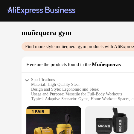
muñequera gym
Find more style
muñequera gym
products with AliExpres
Muñequeras
Here are the products found in the
Specifications:
Material: High-Quality Steel
Design and Style: Ergonomic and Sleek
Usage and Purpose: Versatile for Full-Body Workouts
Typical Adaptive Scenario: Gyms, Home Workout Spaces, a
Shape or Size or Weight or Quantity: Customizable Sets Ava
Performance and Property: Durable and Stable for Maximum
Features:
|Wholesale|
**Optimized for Performance**