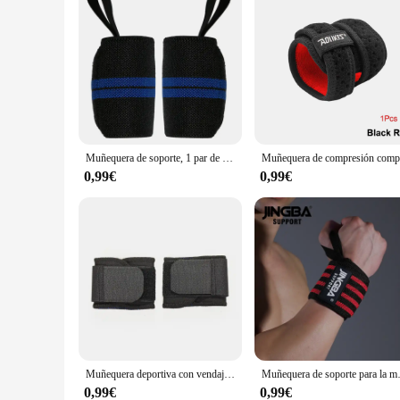
Muñequera de soporte, 1 par de correas de sujeción para entrenamiento de fuerza Extra, envoltura de muñeca para levantamiento de pesas, vendaje para Fitness, gimnasio
0,99€
0,99€
Muñequera deportiva con vendaje de fuerza para Fitness, muñequera protectora para gimnasio, 1 par
Muñequera de soporte para la muñeca, correas de
0,99€
0,99€