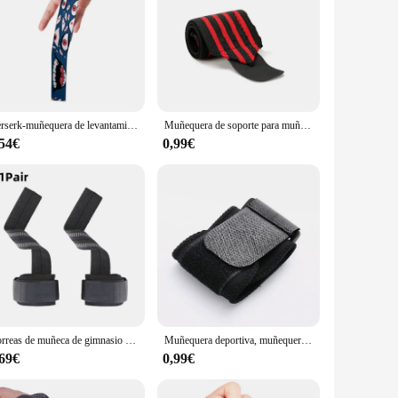
Berserk-muñequera de levantamiento de pesas para hombre y mujer, protector de muñeca con correas, estilo Anime, para entrenamiento de fuerza en el gimnasio
Muñequera de soporte para muñeca, correas de soporte de fuerza Extra, muñequeras para levantamiento de pesas, vendaje, equipo de protección para Fitness, 1 Uds.
,54€
0,99€
Correas de muñeca de gimnasio para levantamiento de pesas con envoltura de muñeca acolchada de primera calidad, soporte perfecto para levantamiento de peso, Pull Up, entrenamiento de barra, 1 par
Muñequera deportiva, muñequera deportiva ajustable, vendaje envolvente para lesiones, soporte para gimnasio, correa de compresión, Protector de muñeca, Protector de Fitness
,69€
0,99€