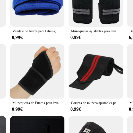
t steel, ensuring durability and stability during the most intense workouts. 
table grip and smooth movement. Whether you're a seasoned athlete or a fitness
to high-intensity interval training (HIIT).
versatile addition to any fitness space. Their adaptability makes them suitable 
ara entrenamiento de gimnasio, soporte para levantamiento de pesas, correas de sujeción para Crossfit, Powerlifting
Vendaje de fuerza para Fitness, muñequeras de mano, muñequeras deportivas, muñequeras de soporte para gimnasio, muñequera
Muñequeras ajustables para levantamiento de pesas, muñequera protectora, soporte deportivo profesional, color gris, COYOCO, 1 par
vels and workout styles, allowing you to tailor your training to your specific ne
liable partner in achieving your fitness goals.
0,99€
0,99€
6
y, our muñequeras are not just about aesthetics but also about reliability. Each 
but also a commitment to your health and fitness. With a focus on performance a
t regimen.
eas de muñeca para Fitness, soporte de muñeca para levantamiento de pesas en gimnasio, equipo de protección deportiva, pulsera de entrenamiento de fuerza
Muñequeras de Fitness para levantamiento de pesas, correas de muñeca para gimnasio, entrenamiento cruzado, correa acolchada para el pulgar, muñequera para barra de soporte de mano, 1 unidad
Correas de muñeca ajustables para hombres y mujeres, pulsera elástica y fijadores de muñeca para atletas, correas de muñeca para levantamiento de pesas, 1 ud.
0,99€
0,99€
0