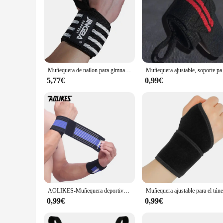
Muñequera de nailon para gimnasio, vendaje elástico, muñequera deportiva de mano, envoltura de túnel carpiano, protector de muñeca de compresión, 1 unidad
Muñequera ajustable, soporte p
5,77€
0,99€
AOLIKES-Muñequera deportiva elástica, pulsera para entrenamiento, para envolver el túnel carpiano, de algodón, 1 uds.
0,99€
0,99€