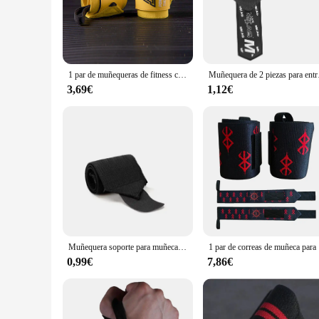
The muñequera gym sets are meticulously crafted from robus
but also enhances the user experience by providing a comfor
demands of various workout routines, from strength training 
**Versatile and Adaptable**
The muñequeras are not just a piece of equipment; they are a 
1 par de muñequeras de fitness con soporte de muñeca premium protegen su muñeca durante los entrenamientos de GYM Ideal para el peso muerto intenso de press de banca muñequeras gym
Muñequera de 2 piezas p
The customizable sets available cater to different fitness le
engaging in full-body workouts, these muñequeras are your re
3,69€
1,12€
**A Commitment to Quality**
Understanding the importance of quality in the fitness industr
that your investment is not only a smart financial decision 
dedication to providing the best equipment for your workou
Muñequera soporte para muñeca correas de muñeca envolturas de gimnasio vendaje Fitness entrenamiento de gimnasia fuerza levantamiento de pesas equipo de protección
1 par de corr
0,99€
7,86€