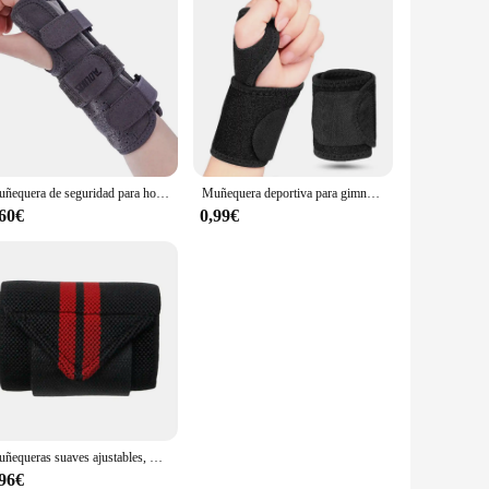
Muñequera de seguridad para hombre y mujer, Protector de túnel carpiano, pulsera ortopédica fija, envoltura con férula, 1 unidad
Muñequera deportiva para gimnasio, muñequera nueva, soporte para muñeca, férula, fracturas, túnel carpiano, pulseras para Fitness, 1 ud.
,60€
0,99€
Muñequeras suaves ajustables, muñequeras de soporte para levantamiento de pesas, muñequera deportiva para gimnasio, Protector de carpiano, correa de envoltura transpirable
,96€