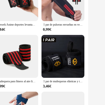
The sleek design not only complements any gym environment
 enthusiast, these muñequeras are designed to meet the
for a wide range of users, from beginners to professionals.
Berserk Anime deportes levantamiento de pesas muñequeras soporte para gimnasio entrenamiento resistente, Fitness peso muerto, levantamiento de pesas
1 par de pulseras envueltas en vendaje para uso profesional en levantamiento de pesas y entrenamiento en gimnasio.
eds. Whether you're targeting specific muscle groups or
,84€
0,99€
set is designed to withstand the rigors of daily use, ensuring
nd longevity, these muñequeras are a testament to our
Muñequera para fitness al aire libre, muñequera para levantamiento de pesas, entrenamiento de gimnasio, correas de sujeción, envolturas para Crossfit, levantamiento de potencia, 2 piezas
1 par de muñequeras elásticas y transpirables ajustables con estilo para entrenamientos intensos en el gimnasio press de banca peso muerto fitness
,99€
3,46€