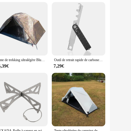
from high-quality polyester fabric, this sunshade offers
sign and lightweight construction make it easy to set up and
, allowing for a quick and hassle-free setup. Whether you're
Tente de trekking ultralégère Blue document, tente de camping étanche à double couche 2 hypothèques, CZX-302 tente MSR Hubba NX venir avec empreinte
Outil de retrait rapide de carbone BCG, plates-formes MSR, AR15, 2,2 grattoir, groupe Electrolux, livres de fusil T4,. 223/5,. 56
suring that you have the perfect amount of shade at all times.
5,39€
7,29€
hat your outdoor space remains dry, even during unexpected rain
holesaler, vendor, or individual looking for quality
VEXADA-Poêle à vapeur en acier inoxydable et titane T1, système de réacteur MSR à flux croisé portable
Tente ultralégère de camping de double couche 1 hypothèque, CZX-217 imperméable Deliveralight 1 personne MSR Hubaba tente viennent avec l'empreinte