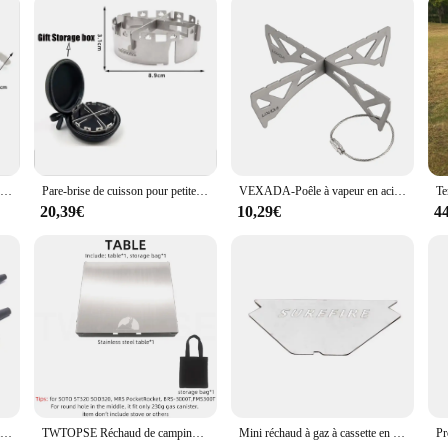
ensor is available for wholesale and vendor discounts. This makes it an attracti
unctionality make it a go-to choice for professionals and enthusiasts alike. Whe
t addition to your inventory, ensuring that you can meet the demands of your 
Support de réchaud de camping, pare-vent pour SOTO ST320, table pliante ultralégère en acier inoxydable titane pour petite fusée MSR
Pare-brise de cuisson pour petite cuisinière à gaz à trois mâchoires, accessoires de cuisinière d'extérieur pour MSR, Green Patricia Starfire, Rocket
VEXADA-Poêle à vapeur en acier inoxydable et titane T1, système de réacteur MSR à flux croisé portable
20,39€
10,29€
4
Guide d'alésage universel plus facile et plus sûr pistolet propre brosse armée accessoires conçus pour MSR/AR Style fusil nouvelle Rl37-0100
TWTOPSE Réchaud de camping Table pliante pour SOTO SOD320 BRS-3000T MSR Pocket Rocket FMS-300T Réchaud intégré Fit 230g Fuel Gas Cani
Mini réchaud à gaz à cassette en acier inoxydable, table de camping pliante extérieure portable, isolation thermique, adapté pour SSain 320 et MSR PocketRocket