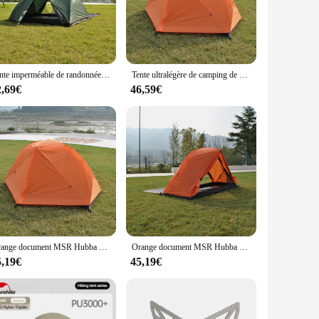
g in the rain or hiking in the sun, this tent's water-
 unexpected gusts, making it a reliable shelter for any
 up camp quickly and efficiently. Its lightweight nature makes
Tente imperméable de randonnée, TXZ-015 tente de MSR viennent avec l'empreinte
Tente ultralégère de camping de double couche 1 hypothèque, CZX-217 imperméable Deliveralight 1 personne MSR Hubaba tente viennent avec l'empreinte
 comes with a sturdy carrying bag, making it a breeze to
2,69€
46,59€
 family camping trips to solo hiking adventures. The msr
s. Its adaptability ensures that you have a reliable shelter,
Orange document MSR Hubba Hubba NX 1 Tente de randonnée légère, CZX-305 étanche Deliveralight 1 homme tente, tente de trekking
Orange document MSR Hubba Hubba NX 1 Tente de randonnée légère, CZX-305 étanche Deliveralight 1 homme tente, tente de trekking
5,19€
45,19€