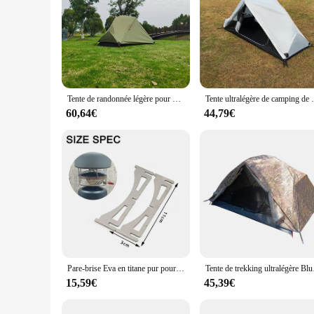
Tente de randonnée légère pour hommes, tente imperméable Ripstop, pour document important, style MSR Hubba Hubba NX, 1 prêt Tat
Tente ultralégère de camping de double couche 1 h
60,64€
44,79€
Pare-brise Eva en titane pur pour réacteur MSR, réchaud extérieur, équipement de pique-nique de camping, pare-brise, accessoires, 6,000 prompt ket
Tente de trekking ultral
15,59€
45,39€