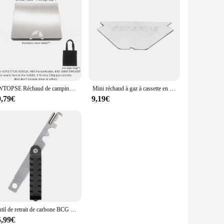
TWTOPSE Réchaud de camping Table pliante pour SOTO SOD320 BRS-3000T MSR Pocket Rocket FMS-300T Réchaud intégré Fit 230g Fuel Gas Cani
Mini réchaud à gaz à cassette en acier inoxydable, table de camping pliante extérieure portable, isolation thermique, adapté pour SSain 320 et MSR PocketRocket
9,79€
9,19€
Outil de retrait de carbone BCG MSR Grattoir Livres Kit Boulon Electrolux Groupe pour la chasse AR-15 figuré M16 .223/5.56 décent bre Pistolet Accessoires
5,99€