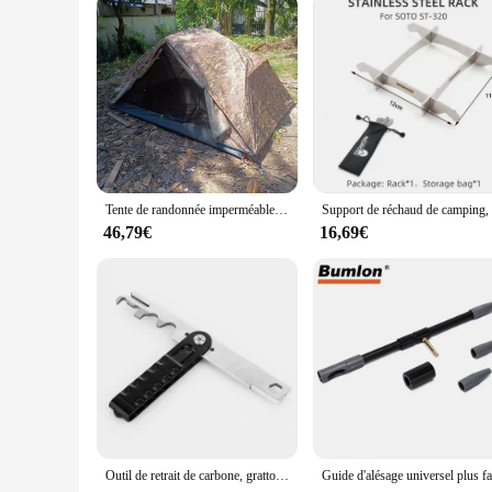
Recognizing the importance of bulk purchases, the msr tente s
automotive or industrial equipment. The sensor's design and f
the msr tente Exhaust Gas Temperature Sensor is an excellen
Tente de randonnée imperméable, poteau en aluminium d'aviation haut de gamme, double couche, 2 personnes, tente MSR TXZ-015, livrée avec une empreinte de pas
46,79€
16,69€
Outil de retrait de carbone, grattoir pour AR15 BCG .308 ou 7.62/M16 MSR .223 ou 5.56, livres d'entretien pour 2,2 Electrolux et goupille de tir glute