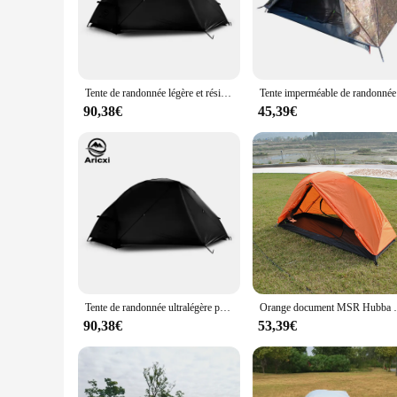
The msr tente is crafted from high-grade, durable nylon that 
resistant and UV-protected fabric ensures your comfort and p
outdoor activity.
**Ease of Use and Portability**
The msr tente is not just about durability; it's also about c
Tente de randonnée légère et résistante à l'eau, revêtement en silicone 15D, style MSR Hubba NX, pour 1 homme
Tente 
it easy to transport, making it an ideal choice for backpack
pack and carry wherever your adventures take you.
90,38€
45,39€
**Versatility and Adaptability**
This tent is a versatile addition to any outdoor enthusiast's
tente's compact size and lightweight construction make it a pe
no matter where your journey leads you.
Tente de randonnée ultralégère pour hommes, enduite de silicone, style MSR Hubba Hubba NX, tente de randonnée légère, tente imperméable Ripstop
Orange document MSR Hubba Hubba NX 1 Tente
90,38€
53,39€