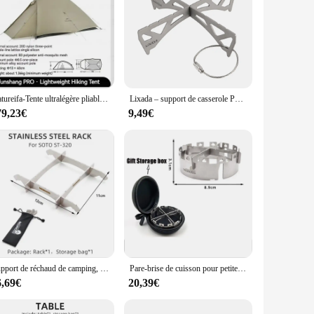
Natureifa-Tente ultralégère pliable Cloud Up Pro, coupe-vent, voyage Tat, sac à dos, 1 hypothèque
Lixada – support de casserole Portable en titane et acier inoxydable, combinaison croisée, système de réacteur Msr, support de cuisson à la vapeur
79,23€
9,49€
Support de réchaud de camping, pare-vent pour SOTO ST320, table pliante ultralégère en acier inoxydable titane pour petite fusée MSR
Pare-brise de cuisson pour petite cuisinière à gaz à trois mâchoires, accessoires de cuisinière d'extérieur pour MSR, Green Patricia Starfire, Rocket
6,69€
20,39€