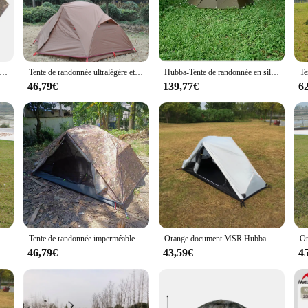
is designed to withstand the rigors of outdoor adventures. Whether you're campin
rotection from the elements. The wind-resistant structure keeps you snug during
onvenience. The tent's design is focused on ease of assembly, allowing you to set
imperméable de randonnée, TXZ-015 tente de MSR viennent avec l'empreinte
Tente de randonnée ultralégère et imperméable, tente améliorée MSR Hubaba NX, tente 2 personnes avec empreinte, 2 personnes, CZX-462
Hubba-Tente de randonnée en silicone 15D pour homme, revêtement léger, style MSR NX, Ripstop, étanche, livraison rapide
ers and hikers who value portability without compromising on comfort. The tent
46,79€
139,77€
6
 gear. Its adaptable design makes it suitable for a wide range of scenarios, from
rfect fit for various terrains, from mountainous landscapes to beachside campsite
 de randonnée légère, CZX-305 étanche Deliveralight 1 homme tente, tente de trekking
Tente de randonnée imperméable, poteau en aluminium d'aviation haut de gamme, double couche, 2 personnes, tente MSR TXZ-015, livrée avec une empreinte de pas
Orange document MSR Hubba Hubba NX 1 Tente de randonnée légère, CZX-305 étanche Deliveralight 1 homme tente, tente de trekking
46,79€
43,59€
4