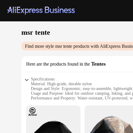
msr tente
Find more style
msr tente
products with AliExpress Busin
Tentes
Here are the products found in the
Specifications:
Material: High-grade, durable nylon
Design and Style: Ergonomic, easy-to-assemble, lightweight
Usage and Purpose: Ideal for outdoor camping, hiking, and 
Performance and Property: Water-resistant, UV-protected, wi
Parts and Accessories: Comes with a sturdy carrying bag an
Typical Adaptive Scenario: Versatile for various terrains an
Features:
|Wholesale|Vendors|
**Durable Construction and Weather Resistance**