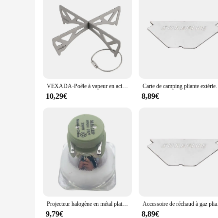
VEXADA-Poêle à vapeur en acier inoxydable et titane T1, système de réacteur MSR à flux croisé portable
Carte de camping pliante extérieure portable, accessoire de cuis
10,29€
8,89€
Projecteur halogène en métal platine, faisceau Shake Head, lumière de scène, MSD, MSR, MaileChancellor, DJ Chang 9R, 260W, 260W
Accessoire de réchaud 
9,79€
8,89€