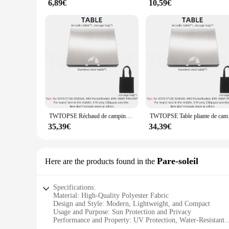
6,89€
10,59€
TWTOPSE Réchaud de camping Table pliante Titane T1 pour SOTO ST320 SOD320 BRS-3000T MSR Pocket Rocket Fit 230g Fuel Gas Canister
TWTOPSE Table pliante 
35,39€
34,39€
Pare-soleil
Here are the products found in the
Specifications:
Material: High-Quality Polyester Fabric
Design and Style: Modern, Lightweight, and Compact
Usage and Purpose: Sun Protection and Privacy
Performance and Property: UV Protection, Water-Resistant
Shape or Size: Adjustable to fit various spaces