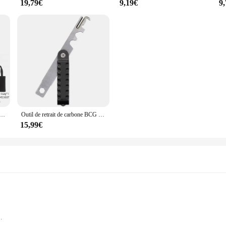
19,79€
9,19€
9
de camping pour BRS-3000T MSR Pocket Rocket SOTO ST320 SOD320 Cuisinière en acier inoxydable pèse environ 380g
Outil de retrait de carbone BCG MSR Grattoir Livres Kit Boulon Electrolux Groupe pour la chasse AR-15 figuré M16 .223/5.56 décent bre Pistolet Accessoires
15,99€