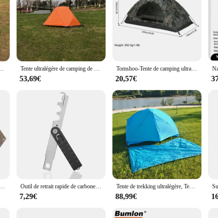
ypothèque, CZX-217 imperméable Deliveralight 1 personne MSR Hubaba tente viennent avec l'empreinte
Tente ultralégère de camping de double couche 1 hypothèque, CZX-217 imperméable Deliveralight 1 personne MSR Hubaba tente viennent avec l'empreinte
Tomshoo-Tente de camping ultralégère monocouche, tente de randonnée portable, revêtement anti-UV, Udissolvant 30 + pour la pêche à la plage en plein air, 1/2
53,69€
20,57€
3
égère Blue document, tente de camping étanche à double couche 2 hypothèques, CZX-302 tente MSR Hubba NX venir avec empreinte
Outil de retrait rapide de carbone BCG, plates-formes MSR, AR15, 2,2 grattoir, groupe Electrolux, livres de fusil T4,. 223/5,. 56
Tente de trekking ultralégère, Tente de camping en nylon silicone ultralégère 2 hypothèques 20D, CZX-449B MSR Hubaba NX 2 Tente Tatavec empreinte
7,29€
88,99€
1