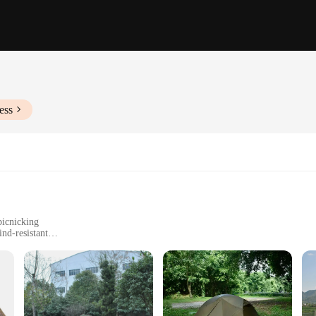
ess
picnicking
nd-resistant
d all necessary components
d weather conditions