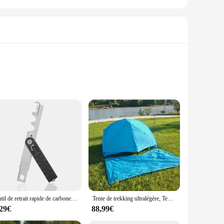
ature monitoring. Designed with high-quality stainless steel,
complements the aesthetics of your vehicle or machinery but
thout adding unnecessary bulk.
f exhaust gas temperature, allowing for timely adjustments
Outil de retrait rapide de carbone BCG, plates-formes MSR, AR15, 2,2 grattoir, groupe Electrolux, livres de fusil T4,. 223/5,. 56
Tente de trekking ultralégère, Tente de camping en nylon silicone ultralégère 2 hypothèques 20D, CZX-449B MSR Hubaba NX 2 Tente Tatavec empreinte
eds. Its versatility extends to various scenarios, from
,29€
88,99€