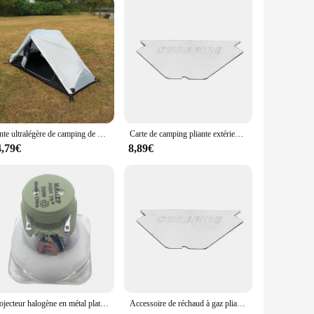
ve option for those looking to stock up on essential
ther you're a small business owner or a large-scale supplier,
customers with confidence.
Tente ultralégère de camping de double couche 1 hypothèque, CZX-217 imperméable Deliveralight 1 personne MSR Hubaba tente viennent avec l'empreinte
Carte de camping pliante extérieure portable, accessoire de cuisinière à gaz, pare-brise de table en acier inoxydable, pot T1 SSain 320 et MSR PocketRocket
4,79€
8,89€
Projecteur halogène en métal platine, faisceau Shake Head, lumière de scène, MSD, MSR, MaileChancellor, DJ Chang 9R, 260W, 260W
Accessoire de réchaud à gaz pliable portable d'extérieur, table en acier inoxydable, pare-brise, pot T1 pour SSain 320 MSR PocketRocket