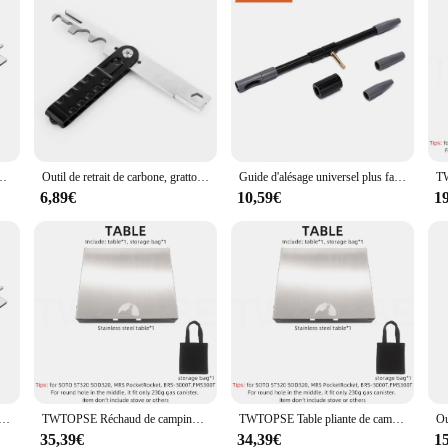
inière à gaz, pare-brise de table en acier inoxydable, pot T1 SSain 320 et MSR PocketRocket
Outil de retrait de carbone, grattoir pour AR15 BCG .308 ou 7.62/M16 MSR .223 ou 5.56, livres d'entretien pour 2,2 Electrolux et goupille de tir glute
Guide d'alésage universel plus facile et plus sûr pistolet propre brosse armée accessoires conçus pour MSR/AR Style fusil nouvelle Rl37-0100
6,89€
10,59€
1
à gaz pliable portable d'extérieur, table en acier inoxydable, pare-brise, pot T1 pour SSain 320 MSR PocketRocket
TWTOPSE Réchaud de camping Table pliante Titane T1 pour SOTO ST320 SOD320 BRS-3000T MSR Pocket Rocket Fit 230g Fuel Gas Canister
TWTOPSE Table pliante de camping pour BRS-3000T MSR Pocket Rocket SOTO ST320 SOD320 Cuisinière en acier inoxydable pèse environ 380g
35,39€
34,39€
1