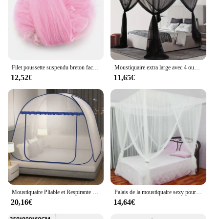
Filet poussette suspendu breton facile à installer, décor de chambre de filles, filet de lit breton, modifications de lit en dentelle, 4 couleurs
Moustiquaire extra large avec 4 ouvertures, moustiquaire modifiée, durable, parfaite pour toutes les tailles de lits et camping, 1 PC
12,52€
11,65€
Moustiquaire Pliable et Respirante pour Dortoir d'Étudiant, Porte Unique, Maison, Lit Simple et Double, Été
Palais de la moustiquaire sexy pour la maison, 4 portes, taille King et Queen, taille double, lit simple, prévention des insectes, grâce carrée extérieure, blanc CanNet, modifications
20,16€
14,64€