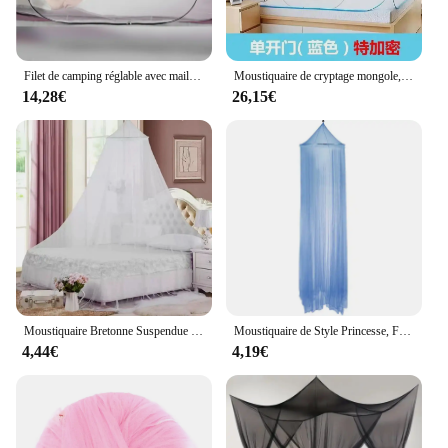
Filet de camping réglable avec maille cryptée, filet de camping pour dortoir simple, installation gratuite, tr/min et portable
Moustiquaire de cryptage mongole, moustiquaire YSigned, maison, personnes doubles, tentes de lit, chambre de fille, été, nouveau, 2022
14,28€
26,15€
Moustiquaire Bretonne Suspendue pour Lit Double, Tissu en Maille Polyester, Décor de Face pour Adultes, Maison, Chambre à Coucher, Été, 1Pc
Moustiquaire de Style Princesse, Filet de Literie en Maille, Fournitures pour la Maison
4,44€
4,19€