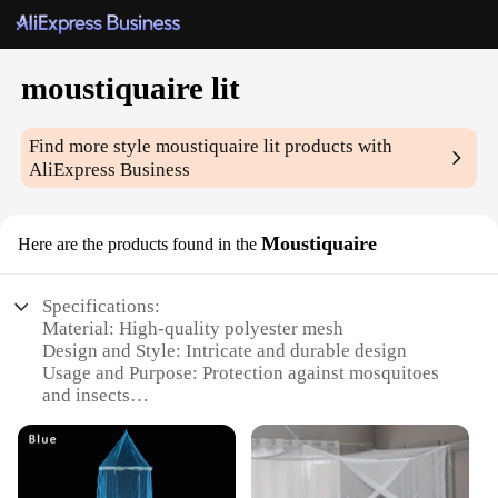
moustiquaire lit
Find more style
moustiquaire lit
products with
AliExpress Business
Moustiquaire
Here are the products found in the
Specifications:
Material: High-quality polyester mesh
Design and Style: Intricate and durable design
Usage and Purpose: Protection against mosquitoes
and insects
Typical Adaptive Scenario: Ideal for use in
bedrooms, outdoor settings, and travel
Shape or Size or Weight or Quantity: Available in a
variety of sizes to fit different bed types