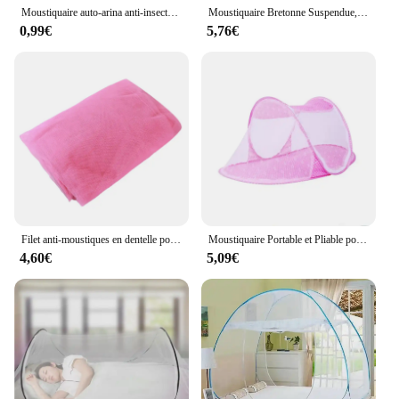
mosquito protection.
Moustiquaire auto-arina anti-insectes et mouches pour fenêtre de lit, rideaux de jardin, textile de maison, maille d'intérieur, bricolage
Moustiquaire Bretonne Suspendue, Lit Rond Dégradé, Rideau, Literie sur Offre, Grilles, Choses à la Chambre, Nid de Bébé, Anti-Moustique, Maison
0,99€
5,76€
Filet anti-moustiques en dentelle pour lit double, en polyester, blanc, rose, bleu, violet, nouvelle collection 2023
Moustiquaire Portable et Pliable pour Bébé de 0 à 3 Ans, Lit de Sommeil pour Nouveau-né, Tente de Jeu pour Enfant
4,60€
5,09€