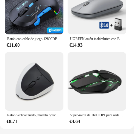
Ratón con cable de juego 12800DPI simétrico mano izquierda y derecha 10 botones RGB Macro definición e-sports ratón de juego
UGREEN-ratón inalámbrico con Bluetooth 2,4G, dispositivo silencioso de 4000 DPI, para mano izquierda y derecha, para MacBook, Tablet, ordenador portátil y PC
€11.60
€14.93
Ratón vertical zurdo, modelo óptico ergonómico, para ordenador portátil y escritorio
Viper-ratón de 1600 DPI para ordenador portátil, Universal, M11, e-sports, USB, luminoso, k-naker, manos izquierda y derecha para ordenador portátil
€8.71
€4.64