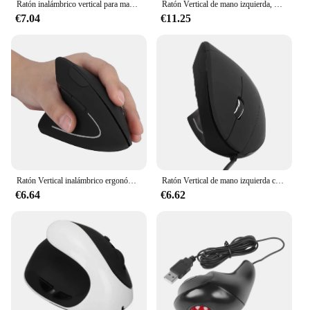
Ratón inalámbrico vertical para mano izquierda, mouse de Raton inalámbrico de 5ª generación, color rosa y blanco, 2,4g
Ratón Vertical de mano izquierda, diseño ergonómico, botón de silencio, recargable o batería, DPI, sistema de uso de oficina ajustable, Universal Mause
€7.04
€11.25
Ratón Vertical inalámbrico ergonómico para zurdos, 2,4G, 2000dpi, 6 botones, óptico, para ordenador portátil y de escritorio
Ratón Vertical de mano izquierda con cable USB, óptico ergonómico, 800, 1200, 1600DPI, 6 teclas para PC, ordenador portátil y de escritorio
€6.64
€6.62