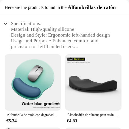
Alfombrillas de ratón
Here are the products found in the
Specifications:
Material: High-quality silicone
Design and Style: Ergonomic left-handed design
Usage and Purpose: Enhanced comfort and
precision for left-handed users
Typical Adaptive Scenario: Ideal for gaming, office
work, and everyday computer use
Shape or Size or Weight or Quantity: Compact and
lightweight for easy handling
Performance and Property: Smooth gliding surface
for optimal mouse control
Features:
|Wholesale|Vendors|
**Ergonomic Comfort for Left-Handed Users**
Alfombrilla de ratón con degradado, almohadilla de ratón suave, antideslizante, reposamuñecas, de silicona, para Pc y portátil
Almohadilla de silicona para ratón de mano izquierda, Protector de muñeca para Logitech MX Master 3S, alfombrilla de soporte para Palmar
The mouse zurdo Alfombrillas de ratón is a game-
€5.34
€4.83
changer for left-handed individuals who spend a
significant amount of time using a computer mouse.