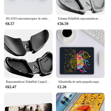
HUANO-microinterruptor de ratón de punto rojo, 2 unids/set/set, izquierda doblada/Derecha, botón Pin largo para tecla lateral del ratón, tecla central
Echama DeltaHub-reposamuñecas Carpio2.0, reposamuñecas ergonómico personalizado, reposabrazos para ratón y palma de la mano izquierda, teclado cómodo, estrés de palma para oficina de juegos
€0.57
€56.59
Reposamuñecas DeltaHub Carpio2.0, reposamanos ergonómico personalizado para ratón, mano izquierda/derecha, cómodo teclado, estrés en la palma para juegos y oficina
Alfombrilla de ratón pequeña izquierda y derecha, accesorio para juegos de ordenador, teclado, XXL, ordenador portátil, escritorio de oficina, PC
€62.47
€2.26