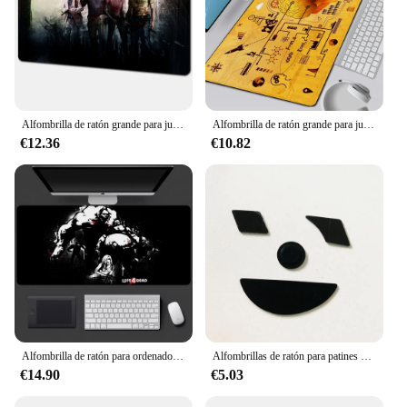
Alfombrilla de ratón grande para juegos, tapete grueso para teclado de ordenador, mesa de escritorio, l-left 4 Dead 2
Alfombrilla de ratón grande para juegos, alfombrilla de ratón para ordenador de escritorio, izquierda y derecha
€12.36
€10.82
Alfombrilla de ratón para ordenador de videojuegos, alfombrilla grande para teclado de PC, izquierda 4 muerta
Alfombrillas de ratón para patines Razer naga 2014, versión para mano izquierda, 2 juegos (Razer Naga para mano izquierda o derecha)
€14.90
€5.03