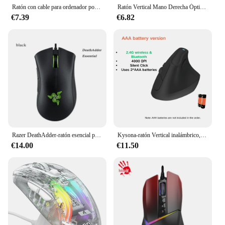
Ratón con cable para ordenador portátil, ordenador portátil, Juegos de PC y ratón de oficina, Microsoft, Windows, IOS, Esports, sensación mecánica
Ratón Vertical Mano Derecha Óptico Ergonómico para Escritorio Mecánico 1600 DPI
€7.39
€6.82
Razer DeathAdder-ratón esencial para juegos por cable, Sensor óptico de 6400DPI, Cable ligero para ordenador portátil de escritorio, jugadores de deportes electrónicos
Kysona-ratón Vertical inalámbrico, periférico ergonómico con Bluetooth, RGB, recargable, 4000DPI, 6 botones de silencio para tableta, portátil, ordenador, PC
€14.00
€11.50