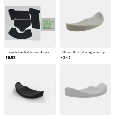
Juego de almohadillas laterales para ratón, pegatinas de botón izquierdo y derecho para ratones Viper Ultimate, bordes curvos, agarre de silicona, 1 Juego
Alfombrilla de ratón ergonómica para mano izquierda/derecha, almohadilla para muñeca de Gel de silicona, alfombrilla de soporte para reposamuñecas aerodinámica antideslizante para Juegos de oficina y PC
€0.93
€2.67