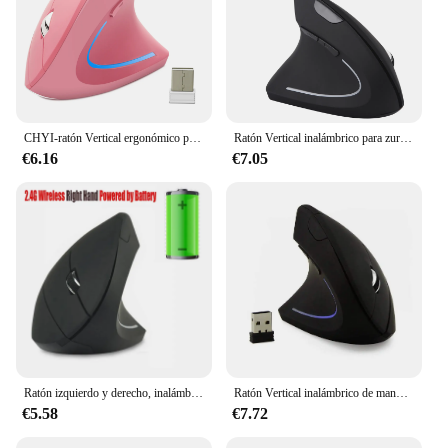
CHYI-ratón Vertical ergonómico para ordenador, periférico inalámbrico de 2,4G, óptico, USB, DPI, para mano derecha e izquierda, para portátil, PC y Escritorio
Ratón Vertical inalámbrico para zurdos, dispositivo ergonómico de 2,4G, 800/1200/1600 DPI, 5 botones, para ordenador portátil, PC y Macbook
€6.16
€7.05
Ratón izquierdo y derecho, inalámbrico, ergonómico, Vertical, con Bluetooth, modo doble, para ordenador, PC, recargable
Ratón Vertical inalámbrico de mano izquierda, ergonómico, recargable, 1600DPI, ratón óptico silencioso para oficina con RGB para ordenador portátil y de escritorio
€5.58
€7.72