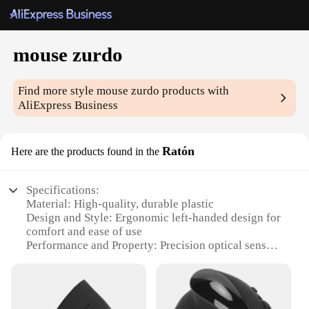
mouse zurdo
Find more style
mouse zurdo
products with
AliExpress Business
Ratón
Here are the products found in the
Specifications:
Material: High-quality, durable plastic
Design and Style: Ergonomic left-handed design for
comfort and ease of use
Performance and Property: Precision optical sensor
for smooth and accurate tracking
Parts and Accessories: Comes with a wired
connection for reliable performance
Usage and Purpose: Ideal for both casual and