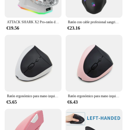
ATTACK SHARK X2 Pro-ratón de juegos trimodo con base de carga RGB, carcasa transparente, 3212 PixArt, hasta 4000 DPI, retroiluminado RGB
Ratón con cable profesional sangriento para juegos, Mouse para PC, portátil, programación de definición Macro, A70, V8M, V8M MAX, 3200 Dpi
€19.56
€23.16
Ratón ergonómico para mano izquierda, Mouse Vertical inalámbrico 2 para zurdos, ergonómico, 3 DPI ajustables, envío
Ratón ergonómico para mano izquierda, Mouse Vertical inalámbrico 2 para zurdos, ergonómico, envío directo
€5.65
€6.43