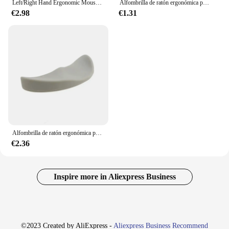
Left/Right Hand Ergonomic Mouse Pad Wrist Pad Silicon Gel Non-slip Streamline Wrist Rest Support Mat for Office Gaming PC
Alfombrilla de ratón ergonómica para mano izquierda/derecha, almohadilla de muñeca de Gel de silicona, antideslizante, soporte para reposamuñecas, alfombrilla para Juegos de oficina y PC
€2.98
€1.31
Alfombrilla de ratón ergonómica para mano izquierda/derecha, alfombrilla de Gel de silicona antideslizante, reposamuñecas aerodinámico, soporte para oficina, juegos y PC
€2.36
Inspire more in Aliexpress Business
©2023 Created by AliExpress -
Aliexpress Business Recommend