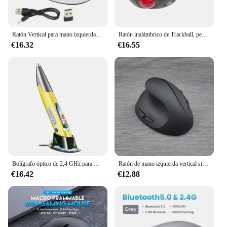
Ratón Vertical para mano izquierda, inalámbrico, 2,4G, recargable, ergonómico, con adaptador USB, DPI ajustable para PC y portátil
Ratón inalámbrico de Trackball, periférico ergonómico, portátil, para mano derecha e izquierda, con cable, USB, óptico, de mano, para PC, tableta, ordenador portátil
€16.32
€16.55
Bolígrafo óptico de 2,4 GHz para manos izquierda y derecha, recargable, inalámbrico, bolígrafo de bolsillo, inalámbrico, doble tecla derecha
Ratón de mano izquierda vertical silencioso Original para niña, inalámbrico, versión USB 2,4 GHz, articulaciones de mano compactas y cómodas
€16.42
€12.88