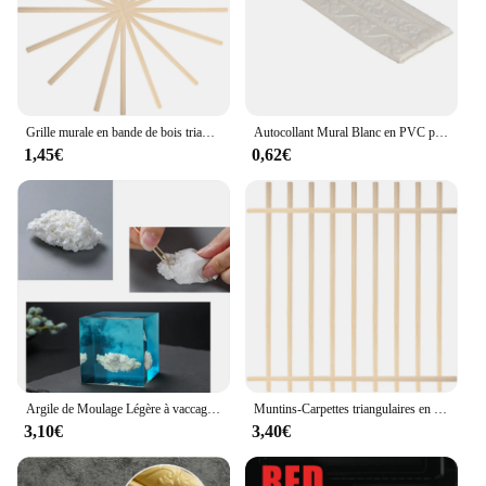
Grille murale en bande de bois triangulaire, moulure de fenêtre, décor de grille, inserts de grille, kit de tapis, garniture de cadre d'écran, 10 pièces
Autocollant Mural Blanc en PVC pour Plinthe, Ligne de Taille, Bordure A/B, Décoration, Garniture de Moulage, 230x8cm
1,45€
0,62€
Argile de Moulage Légère à vaccage à l'Air pour Débutant, Jouet Artisanal Doux, Fabrication de Petits Ornements, Modèle Animaux Rick
Muntins-Carpettes triangulaires en bois pour fenêtre, bande décorative, moulure de décalcomanie en bois, applique murale noire
3,10€
3,40€