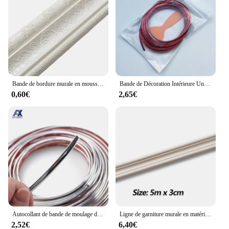
Bande de bordure murale en mousse 3D auto-autocollante, lignes de garniture, bande de décoration de plinthe, bord de dosseret, ligne de moulage anti-collision, autocollant mural
Bande de Décoration Intérieure Universelle Flexible Chromée, Garniture de Moulage, Style de Voiture, DIY, Paquet de 5m
0,60€
2,65€
Autocollant de bande de moulage de corps de miroir de porte et de fenêtre, couverture Kiev illage, décoration, protection, PVC, style de voiture, bandes décoratives chromées, 3m, 6mm
Ligne de garniture murale en matériau souple Neria, autocollant mural 3D auto-adhésif, décoration de plinthe, ligne de moulage anticollision, 5 m
2,52€
6,40€