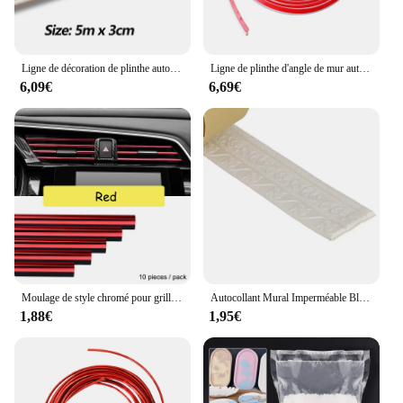
Ligne de décoration de plinthe auto-arina, matériau souple Neria, lignes de garniture murale, autocollant mural 3D, ligne de moulage anticollision, 5 m
Ligne de plinthe d'angle de mur auto-arina, calfeutrage de plafond de moulage, bande interne, garniture de bord, fourniture décorative pour la maison, 3 m, 5m, 1 paquet
6,09€
6,69€
Moulage de style chromé pour grille d'aération de voiture, bande de garniture, sortie de climatiseur, décoration de calandre, forme en U, style de voiture, 10 pièces
Autocollant Mural Imperméable Blanc pour Plinthe, Ligne de Taille, Bordure 3D, Décoration de Maison, Moulage, Garniture, Accessoires
1,88€
1,95€