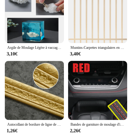
Argile de Moulage Légère à vaccage à l'Air pour Débutant, Jouet Artisanal Doux, Fabrication de Petits Ornements, Modèle Animaux Rick
Muntins-Carpettes triangulaires en bois pour fenêtre, bande décorative, moulure de décalcomanie en bois, applique murale noire
3,10€
3,40€
Autocollant de bordure de ligne de plinthe murale, autocollant de motif 3D, bande décorative, moulage en mousse, auto-adhésif, suppression
Bandes de garniture de moulage d'intérieur en Pu, Style universel de voiture, bricolage, Flexible, accessoires de voiture, bande tressée de décoration, autocollant de tableau de bord Autocollant auto-adhésif
1,26€
2,26€