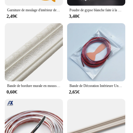
Garniture de moulage d'intérieur de voiture, 5M/3M/1M, garniture de voiture rouge, insertion de décoration en PVC, ligne décorative de voiture
Poudre de gypse blanche faite à la main pour l'artisanat, modèle de moule de sculpture, matériau de moulage irrigation, bijoux de bricolage, 1kg, feclb
2,49€
3,40€
Bande de bordure murale en mousse 3D auto-autocollante, lignes de garniture, bande de décoration de plinthe, bord de dosseret, ligne de moulage anti-collision, autocollant mural
Bande de Décoration Intérieure Universelle Flexible Chromée, Garniture de Moulage, Style de Voiture, DIY, Paquet de 5m
0,60€
2,65€