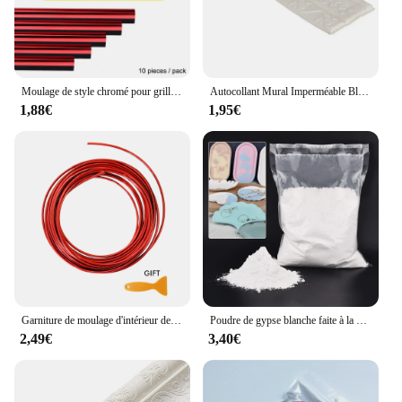
consistency of our products. Whether you're a
seasoned professional or a DIY enthusiast, our
moulding sets are available for sale at competitive
prices, making it easy for you to achieve the look
you desire without breaking the bank.
Moulage de style chromé pour grille d'aération de voiture, bande de garniture, sortie de climatiseur, décoration de calandre, forme en U, style de voiture, 10 pièces
Autocollant Mural Imperméable Blanc pour Plinthe, Ligne de Taille, Bordure 3D, Décoration de Maison, Moulage, Garniture, Accessoires
1,88€
1,95€
Garniture de moulage d'intérieur de voiture, 5M/3M/1M, garniture de voiture rouge, insertion de décoration en PVC, ligne décorative de voiture
Poudre de gypse blanche faite à la main pour l'artisanat, modèle de moule de sculpture, matériau de moulage irrigation, bijoux de bricolage, 1kg, feclb
2,49€
3,40€