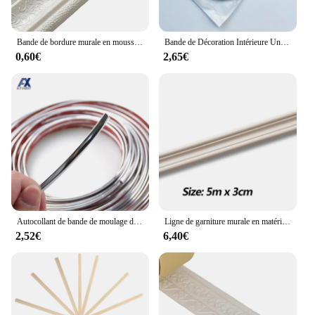
Bande de bordure murale en mousse 3D auto-autocollante, lignes de garniture, bande de décoration de plinthe, bord de dosseret, ligne de moulage anti-collision, autocollant mural
Bande de Décoration Intérieure Universelle Flexible Chromée, Garniture de Moulage, Style de Voiture, DIY, Paquet de 5m
0,60€
2,65€
Autocollant de bande de moulage de corps de miroir de porte et de fenêtre, couverture Kiev illage, décoration, protection, PVC, style de voiture, bandes décoratives chromées, 3m, 6mm
Ligne de garniture murale en matériau souple Neria, autocollant mural 3D auto-adhésif, décoration de plinthe, ligne de moulage anticollision, 5 m
2,52€
6,40€