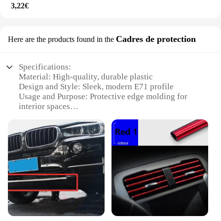
3,22€
Cadres de protection
Here are the products found in the
Specifications:
Material: High-quality, durable plastic
Design and Style: Sleek, modern E71 profile
Usage and Purpose: Protective edge molding for
interior spaces
Performance and Property: Resistant to wear and
tear, easy to install
Shape or Size: Available in various sets to suit
different room dimensions
Parts and Accessories: Comes with all necessary
hardware for a seamless installation
Features:
**Enhanced Aesthetics and Protection**
The moulure interieur e71 is not just a simple edge