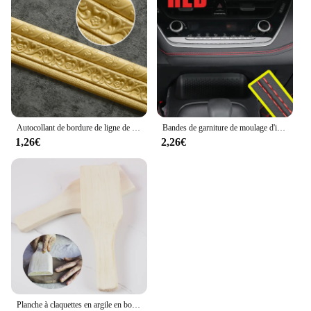
Autocollant de bordure de ligne de plinthe murale, autocollant de motif 3D, bande décorative, moulage en mousse, auto-adhésif, suppression
Bandes de garniture de moulage d'intérieur en Pu, Style universel de voiture, bricolage, Flexible, accessoires de voiture, bande tressée de décoration, autocollant de tableau de bord Autocollant auto-adhésif
1,26€
2,26€
Planche à claquettes en argile en bois, 1 pièce, poterie Arc rainuré nervuré, ustensiles en bois, Figurine multifonction, moulage d'argile, outil de poterie