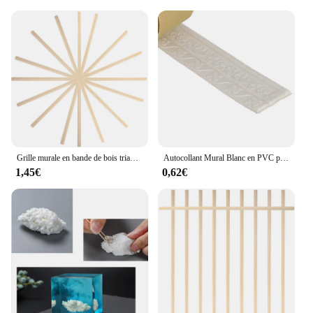
Grille murale en bande de bois triangulaire, moulure de fenêtre, décor de grille, inserts de grille, kit de tapis, garniture de cadre d'écran, 10 pièces
Autocollant Mural Blanc en PVC pour Plinthe, Ligne de Taille, Bordure A/B, Décoration, Garniture de Moulage, 230x8cm
1,45€
0,62€