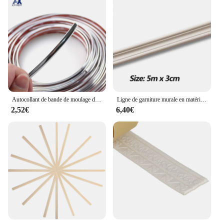
Autocollant de bande de moulage de corps de miroir de porte et de fenêtre, couverture Kiev illage, décoration, protection, PVC, style de voiture, bandes décoratives chromées, 3m, 6mm
Ligne de garniture murale en matériau souple Neria, autocollant mural 3D auto-adhésif, décoration de plinthe, ligne de moulage anticollision, 5 m
2,52€
6,40€