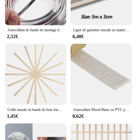
Autocollant de bande de moulage de corps de miroir de porte et de fenêtre, couverture Kiev illage, décoration, protection, PVC, style de voiture, bandes décoratives chromées, 3m, 6mm
Ligne de garniture murale en matériau souple Neria, autocollant mural 3D auto-adhésif, décoration de plinthe, ligne de moulage anticollision, 5 m
2,52€
6,40€
Grille murale en bande de bois triangulaire, moulure de fenêtre, décor de grille, inserts de grille, kit de tapis, garniture de cadre d'écran, 10 pièces
Autocollant Mural Blanc en PVC pour Plinthe, Ligne de Taille, Bordure A/B, Décoration, Garniture de Moulage, 230x8cm
1,45€
0,62€