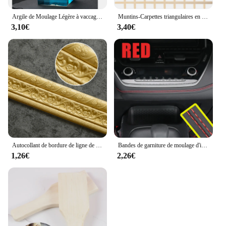
Argile de Moulage Légère à vaccage à l'Air pour Débutant, Jouet Artisanal Doux, Fabrication de Petits Ornements, Modèle Animaux Rick
Muntins-Carpettes triangulaires en bois pour fenêtre, bande décorative, moulure de décalcomanie en bois, applique murale noire
3,10€
3,40€
Autocollant de bordure de ligne de plinthe murale, autocollant de motif 3D, bande décorative, moulage en mousse, auto-adhésif, suppression
Bandes de garniture de moulage d'intérieur en Pu, Style universel de voiture, bricolage, Flexible, accessoires de voiture, bande tressée de décoration, autocollant de tableau de bord Autocollant auto-adhésif
1,26€
2,26€