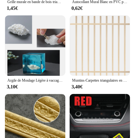
Grille murale en bande de bois triangulaire, moulure de fenêtre, décor de grille, inserts de grille, kit de tapis, garniture de cadre d'écran, 10 pièces
Autocollant Mural Blanc en PVC pour Plinthe, Ligne de Taille, Bordure A/B, Décoration, Garniture de Moulage, 230x8cm
1,45€
0,62€
Argile de Moulage Légère à vaccage à l'Air pour Débutant, Jouet Artisanal Doux, Fabrication de Petits Ornements, Modèle Animaux Rick
Muntins-Carpettes triangulaires en bois pour fenêtre, bande décorative, moulure de décalcomanie en bois, applique murale noire
3,10€
3,40€