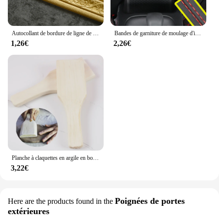
Autocollant de bordure de ligne de plinthe murale, autocollant de motif 3D, bande décorative, moulage en mousse, auto-adhésif, suppression
Bandes de garniture de moulage d'intérieur en Pu, Style universel de voiture, bricolage, Flexible, accessoires de voiture, bande tressée de décoration, autocollant de tableau de bord Autocollant auto-adhésif
1,26€
2,26€
Planche à claquettes en argile en bois, 1 pièce, poterie Arc rainuré nervuré, ustensiles en bois, Figurine multifonction, moulage d'argile, outil de poterie
3,22€
Poignées de portes
Here are the products found in the
extérieures