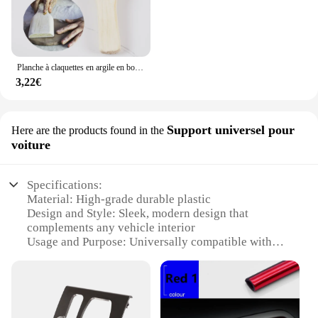
Planche à claquettes en argile en bois, 1 pièce, poterie Arc rainuré nervuré, ustensiles en bois, Figurine multifonction, moulage d'argile, outil de poterie
3,22€
Support universel pour
Here are the products found in the
voiture
Specifications:
Material: High-grade durable plastic
Design and Style: Sleek, modern design that
complements any vehicle interior
Usage and Purpose: Universally compatible with
various car models
Typical Adaptive Scenario: Easy installation in any
vehicle with a standard headrest
Shape or Size or Weight or Quantity: Lightweight
and compact, with no impact on vehicle balance