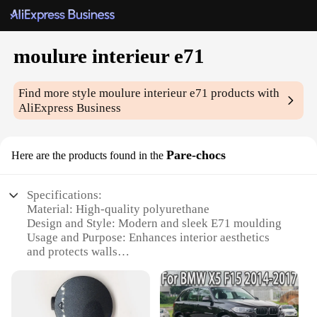
moulure interieur e71
Find more style
moulure interieur e71
products with
AliExpress Business
Pare-chocs
Here are the products found in the
Specifications:
Material: High-quality polyurethane
Design and Style: Modern and sleek E71 moulding
Usage and Purpose: Enhances interior aesthetics
and protects walls
Performance and Property: Durable and easy to
install
Shape or Size or Weight or Quantity: Available in
sets for a complete look