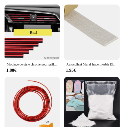
available in bulk, making them an ideal choice for
businesses looking to provide a complete door
handle solution. Whether you're a contractor
looking to offer a full range of door hardware
options or a designer looking to complete a project
with a cohesive look, these handles are a reliable
choice that will impress your clients.
Moulage de style chromé pour grille d'aération de voiture, bande de garniture, sortie de climatiseur, décoration de calandre, forme en U, style de voiture, 10 pièces
Autocollant Mural Imperméable Blanc pour Plinthe, Ligne de Taille, Bordure 3D, Décoration de Maison, Moulage, Garniture, Accessoires
1,88€
1,95€