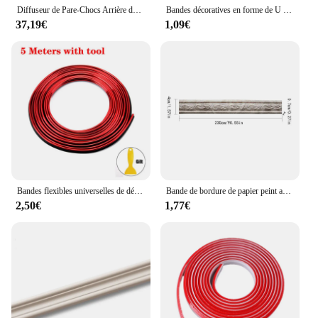
Diffuseur de Pare-Chocs Arrière de Voiture, Mathiateurs Latéraux pour Mercedes Benz Classe C W205 C180 C200 C260 C43 jas 2015-2021, Analyste de Carrosserie Tuning
Bandes décoratives en forme de U pour sortie de climatiseur de voiture, garniture de moulage, protecteur d'angle de bord de porte, style de voiture, 10 pièces, 20cm
37,19€
1,09€
Bandes flexibles universelles de décoration de moulage de voiture, moulures automatiques intérieures, garniture de couverture de voiture, panneau Prada, porte, style de voiture, 5m
Bande de bordure de papier peint auto-arina, moulure murale 3D étanche, garniture de bordure, bordure de papier peint pour la maison
2,50€
1,77€