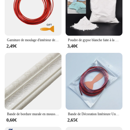
Garniture de moulage d'intérieur de voiture, 5M/3M/1M, garniture de voiture rouge, insertion de décoration en PVC, ligne décorative de voiture
Poudre de gypse blanche faite à la main pour l'artisanat, modèle de moule de sculpture, matériau de moulage irrigation, bijoux de bricolage, 1kg, feclb
2,49€
3,40€
Bande de bordure murale en mousse 3D auto-autocollante, lignes de garniture, bande de décoration de plinthe, bord de dosseret, ligne de moulage anti-collision, autocollant mural
Bande de Décoration Intérieure Universelle Flexible Chromée, Garniture de Moulage, Style de Voiture, DIY, Paquet de 5m
0,60€
2,65€