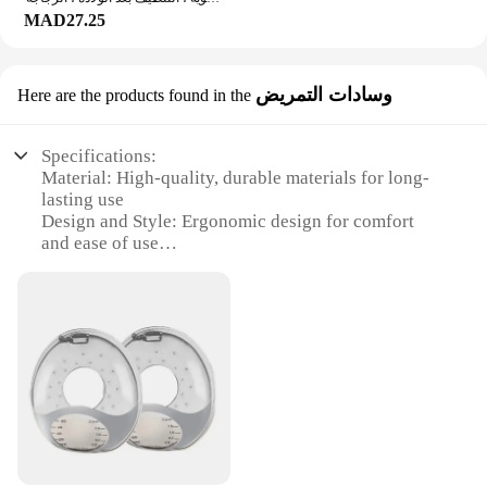
wholesale purchase, making it an ideal choice for
MAD27.25
vendors and suppliers. The set's performance and
property are unmatched, ensuring that it meets the
high standards of care required for newborns and
وسادات التمريض
Here are the products found in the
infants. With its user-friendly design and inclusive
set of tools, this mother care set is an essential
addition to any mother care routine.
Specifications:
Material: High-quality, durable materials for long-
lasting use
Design and Style: Ergonomic design for comfort
and ease of use
Usage and Purpose: Ideal for mother care and
wholesale vendors
Type and Category: Comprehensive sets for sale,
catering to various needs
Performance and Property: Ensures safety and
hygiene in nursing environments
Parts and Accessories: Complete sets with all
necessary components
Features:
**Optimized for Comfort and Efficiency**