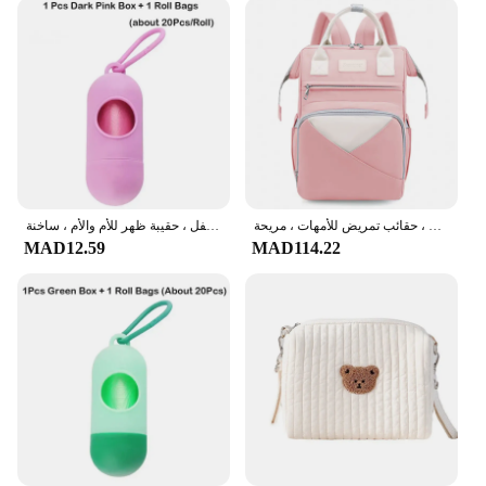
playdate, or a family outing, the mother care حقائب
الحفاضات are your go-to companions. The water-
resistant material ensures that spills and accidents
are easily managed, while the easy-to-clean fabric
makes maintenance a breeze. These bags are not
just for moms; they are also perfect for caregivers
and anyone who needs to carry baby essentials on
the go.
**Adaptable and Reliable for Every Mother's
Needs**
حقائب ظهر للحفاضات بسعة كبيرة مع حصيرة متغيرة ، حقائب حفاضات للأمهات ، حقيبة معلقة لعربة الأطفال ، حقائب تمريض للأمهات ، مريحة
حقيبة مبللة برسوم كرتونية لعربة الأطفال ، أكياس الحفاض المقاومة للماء ، أكياس حفاضات تغيير الأمومة ، رعاية الطفل ، حقيبة ظهر للأم والأم ، ساخنة
MAD12.59
MAD114.22
Understanding the diverse needs of mothers, these
bags are available for wholesale purchase, making
them an excellent choice for vendors and suppliers.
The mother care حقائب الحفاضات are designed to
adapt to various scenarios, from quick errands to
longer outings. The multiple sets available for sale
cater to different preferences and storage
requirements, ensuring that every mother finds a
bag that suits her lifestyle and needs.