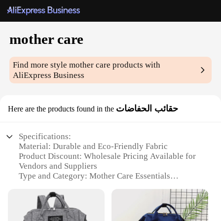
mother care
Find more style
mother care
products with
AliExpress Business
حقائب الحفاضات
Here are the products found in the
Specifications:
Material: Durable and Eco-Friendly Fabric
Product Discount: Wholesale Pricing Available for
Vendors and Suppliers
Type and Category: Mother Care Essentials
Design and Style: Functional and Stylish with
Modern Aesthetics
Usage and Purpose: Ideal for New Mothers and
Caregivers