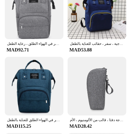
Performance and Property: Water-Resistant and
Easy to Clean
Parts and Accessories: Includes Multiple
Compartments for Organization
Features:
**Effortless Organization for Moms on the Go**
حقيبة حفاضات للأمهات والأطفال بسعة كبيرة ، متعددة الوظائف ، مقاومة للماء ، خارجية ، سفر ، حقائب للعناية بالطفل
حقيبة حفاضات بسعة كبيرة للأم والطفل ، حقيبة ظهر للحفاضات مقاومة للماء ، حقائب متعددة الوظائف للسفر في الهواء الطلق ، رعاية الطفل
MAD92.71
MAD53.88
The mother care حقائب الحفاضات are designed to
make life easier for new mothers and caregivers.
These bags are not just about style; they are crafted
with functionality in mind. The durable and eco-
friendly fabric ensures that your baby's essentials
are kept safe and secure. The modern design and
style make these bags a fashionable accessory that
can complement any outfit, while the multiple
compartments provide ample space for organizing
baby's items.
**Versatile and Convenient for Everyday Use**
العزل نزهة عربة حقيبة معلقة للطفل ، المحمولة تغذية زجاجة دفئا ، قالب من الألومنيوم ، الأم
حقيبة ظهر للحفاضات مقاومة للماء متعددة الوظائف ، حقيبة ذات سعة كبيرة للأم والطفل ، حقائب حفاضات للسفر في الهواء الطلق للعناية بالطفل
MAD115.25
MAD28.42
Whether you're heading to a doctor's appointment, a