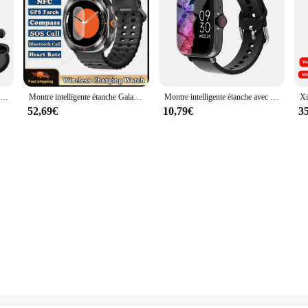
LEMFO Montre intelligente LT10 pour Android appel Bluetooth cadran tactile 2024 musique suivi de la condition physique montres de sport cadeau 2024
Montre intelligente étanche Galaxy Watch 7 Ultra pour hommes et femmes, 2 sangles, suivi, AMOLED, appel Bluetooth, montres de sport, 2024
Montre intelligente étanche avec podomètre pour iPhone et Android, réponse à un message, surveillance du sommeil, informations et diag, sport, en effet, 1.83
52,69€
10,79€
3