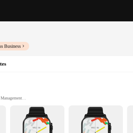
ss Business
tes
e Management
aps