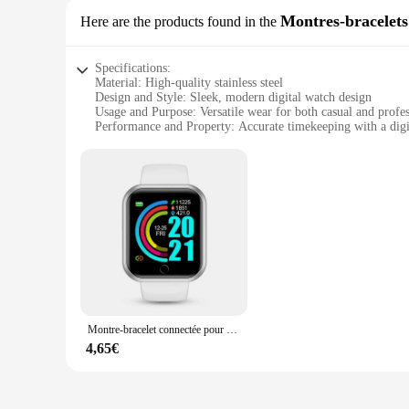
Montres-bracelet
Here are the products found in the
Specifications:
Material: High-quality stainless steel
Design and Style: Sleek, modern digital watch design
Usage and Purpose: Versatile wear for both casual and profes
Performance and Property: Accurate timekeeping with a digi
Parts and Accessories: Comes with a set of interchangeable s
Typical Adaptive Scenario: Ideal for daily wear, sports, and 
Features:
**Elegant and Functional Timepiece**
The montre connecter is a testament to the blend of elegance a
aesthetic make it a versatile accessory that can be worn with 
**Versatile and Adaptable**
The montre connecter is designed to cater to various lifestyl
companion. Its digital display ensures accurate timekeeping,
choice for those who value both style and practicality.
Montre-bracelet connectée pour hommes et femmes, Bluetooth, téléphone connecté, lecteur de musique, bracelet de sport de fitness, moniteur de sommeil, montres numériques
**A Gift That Connects**
Looking for a thoughtful gift? The montre connecter sets make
4,65€
that you're providing a gift that connects. The montre connect
appreciation, this watch is sure to be cherished.