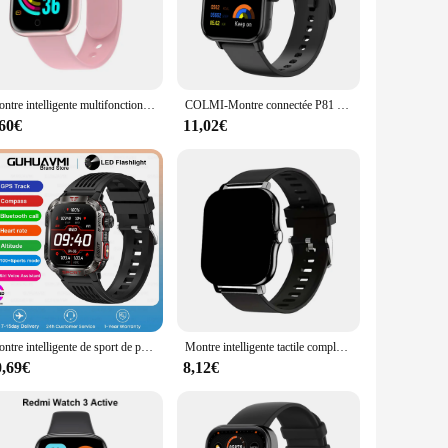
watch boasts a modern design that is both stylish and
e. Whether you're in the office or on the go, the montre
 notifications, and control your music. The watch's
Montre intelligente multifonctionnelle pour hommes et femmes, Bluetooth, téléphone connecté, musique, fitness, bracelet de sport, moniteur de sommeil, Y68, D20
COLMI-Montre connectée P81 pour les hommes et les femmes, avec appels vocaux, écran ultra de 1.9 pouces, moniteur de santé 24h, 100 + modes sportifs, Bluetooth
 designed to enhance your communication experience, making
,60€
11,02€
 a meeting, or enjoying a casual outing, this watch adapts to
y a fashion statement but also a practical tool that
Montre intelligente de sport de plein air militaire pour hommes, montre intelligente étanche, suivi GPS, appel pour Xiaomi, santé, fitness, batterie 2024 mAh, nouveau, 600
Montre intelligente tactile complète pour hommes et femmes, téléphone Android, écran de document de 2023 ", cadran personnalisé, appel Bluetooth, nouveau, 1.44
0,69€
8,12€