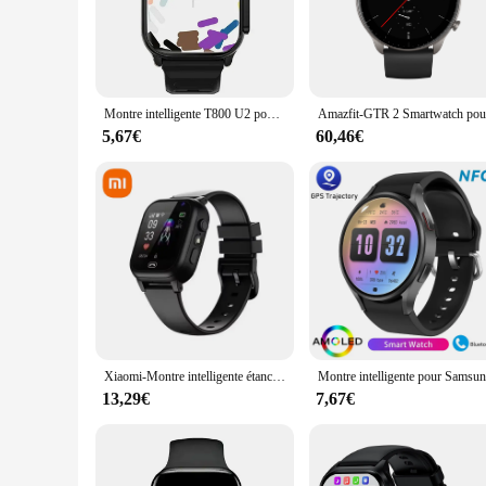
The montre connecter is a cutting-edge smartwatch that seamle
functional. Its advanced connectivity allows you to stay con
connecter keeps you informed and in control.
**Enhanced Communication and Usage**
The montre connecter is not just a timepiece; it's a communic
Montre intelligente T800 U2 pour hommes et femmes, chargement sans fil, appel Bluetooth, jeux de musique BT, suivi GPS, NDavid, 49mm, nouveau, 2024
ergonomic design ensures a comfortable fit, allowing you t
it an indispensable accessory for the modern individual.
5,67€
60,46€
**Versatile and User-Friendly**
The montre connecter is more than just a timepiece; it's a ver
your lifestyle. It comes with a comprehensive set of straps, a
simplifies your life, making it an ideal choice for both perso
Xiaomi-Montre intelligente étanche pour enfants, SOS, Wi-Fi, localisation GPS, appel vidéo, carte analogique, appareil photo, montre électronique scolaire, 4G
13,29€
7,67€