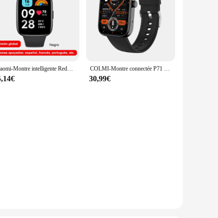
Xiaomi-Montre intelligente Redmi Watch 3 Active, Bluetooth 5.3, oxygène sanguin, fréquence cardiaque, prend en charge les appels vocaux, écran LCD 1.83"
COLMI-Montre connectée P71 pour les hommes et les femmes, étanche conforme à la norme IP68, avec appels vocaux et assistant vocal
5,14€
30,99€