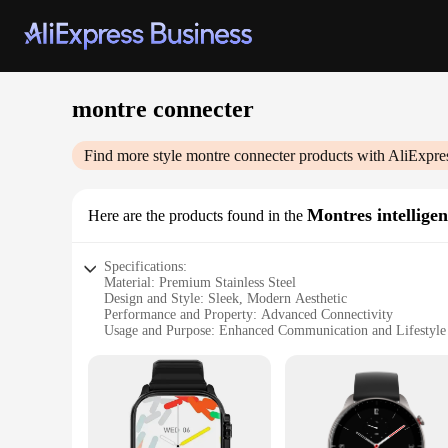
montre connecter
Find more style
montre connecter
products with AliExpre
Montres intelligen
Here are the products found in the
Specifications:
Material: Premium Stainless Steel
Design and Style: Sleek, Modern Aesthetic
Performance and Property: Advanced Connectivity
Usage and Purpose: Enhanced Communication and Lifestyl
Shape and Size: Ergonomic, Comfortable Fit
Parts and Accessories: Comprehensive Set with Multiple Str
Features:
|Wholesale|Vendors|
**Advanced Connectivity and Lifestyle Management**