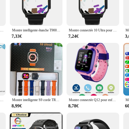
ssly integrates with your daily life. Crafted from durable stainless steel, this 
nected to your smartphone, ensuring you never miss an important call or messag
ation hub. With its built-in features, you can easily manage your calls, receive
Amazfit-GTR 2 Smartwatch pour téléphone Android et IOS, Alexa intégré, batterie ultra longue durée de vie, nouvelle version
Montre intelligente étanche T900 Ultra 2 pour homme, série 8, écran AMOLED 2024 ", boussole NDavid, montre intelligente pour Apple Watch, IWO Ultra 8, 49mm, 2.3
Montre connectée 10 Ultra pour hommes et femmes, chargement sans fil, appel Bluetooth, jeux de musique BT, suivi GPS, NDavid, 49mm, nouveau, 2024
o wear it throughout the day without any discomfort. The montre connecter is
7,33€
7,24€
3
satile accessory that caters to various scenarios. Whether you're at the gym, in
llowing you to switch up your style effortlessly. The montre connecter is not onl
nal and professional use.
Montre intelligente pour Samsung Galaxy Watch 6, suivi GPS, AMOLED, affichage continu de la température Linge, horloge, appel BT, hommes, nouveau, 2024
Montre intelligente S9 corde TRA2 pour hommes et femmes, 7 en 1, NDavid, piste GPS, appel Bluetooth, jeux de musique BT, chargement sans fil, montre intelligente, nouveau, 2024
Montre connectée Q12 pour enfants, moniteur GPS, étanche, appel téléphonique 2G, SOS, numérique, sport, pour garçons et filles
8,99€
8,78€
6