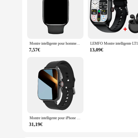
Montre intelligente pour hommes et femmes, bracelet de sport de santé, suivi de la condition physique, cadran personnalisé, répondre à un appel, lecteur de musique, cadeau d'horloge, nouveau, 2024
7,57€
13,09€
Montre intelligente pour iPhone et Android, mode multi-sports, rappel d'appel et rappel de SMS, numérotation sans fil
31,19€