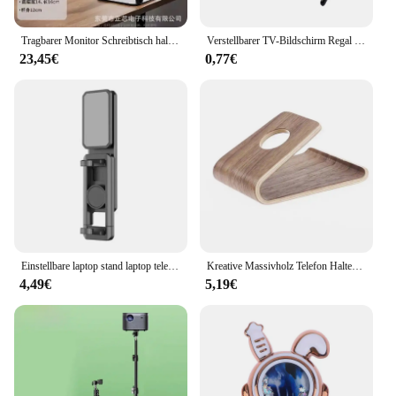
Tragbarer Monitor Schreibtisch halter Metallst änder 16 Zoll universelle erweiterbare Display basis Vesa Mount externe vertikale Bildschirm erweiterung
Verstellbarer TV-Bildschirm Regal Rack Halter Computer Monitor Desktop-Bildschirm Regal TV Buddy Organizer Home Office Lager regal
23,45€
0,77€
Einstellbare laptop stand laptop telefon halter laptop seite halterung clip computer monitor expansion halterung smartphone stand
Kreative Massivholz Telefon Halter Universal Mobile Desktop Stehen Multifunktions Tablet Stand Lade Ständer Holz Basis
4,49€
5,19€