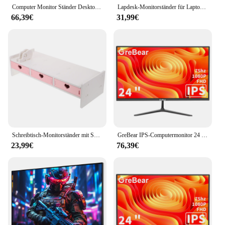
Computer Monitor Ständer Desktop Zubehör Laptop Riser mit Organizer Rosa PVC
Lapdesk-Monitorständer für Laptop-Computerständer aus Holz, 49 x 19 cm, Riser mit Organizer für den Schreibtisch, rosa Bildschirm, Büro
66,39€
31,99€
Schreibtisch-Monitorständer mit Schublade, Aufbewahrungs-Riser, Organizer, Computer, Laptop, Regal, Rosa, für Büro
GreBear IPS-Computermonitor 24 Zoll, FHD 1080p PC-Monitor, 5 ms (GTG), 99 % sRGB, ultraschlank, LED Low Blue Light An
23,99€
76,39€