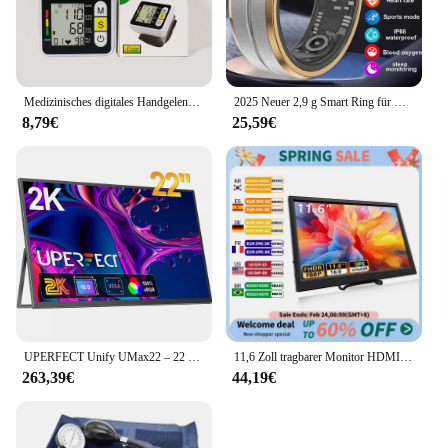
Medizinisches digitales Handgelenk-Blutdruckmessgerät, Herzfrequenz-Pulsmesser, Messung des Blutdruckmessers, PR-LCD-Bildschirm, tragbares Gesundheitswesen
2025 Neuer 2,9 g Smart Ring für Männer, Gesamtgesundheitsüberwachung, Übungsschritte, Taschenrechner, IP68, wasserdicht, GPS, Bewegungsverfolgung, Smartring für Frauen
8,79€
25,59€
UPERFECT Unify UMax22 – 22 Zoll 2K Computermonitor 1440P Gaming-Display mit VESA & 180° verstellbarem Ständer HDMI USB C Externer Bildschirm für PC Mac Telefon Xbox Switch PS5
11,6 Zoll tragbarer Monitor HDMI-kompatibler Laptop zweiter Bildschirm Gaming erweitertes Display für Switch/PS4/Xbox/Himbeer Pi
263,39€
44,19€