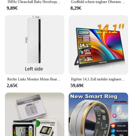
3MHz Ultraschall Baby Herzfrequenz Detektor Schwangere Ultraschall Baby Herzschlag Monitor Fetal Monitor Doppler Stethoskop Für Pregna
Großbild schirm tragbare Oberarm BP Meter elektronische digitale Blutdruck messgeräte automatische Messung Blutdruck messgerät
9,89€
8,29€
Rechts Links Monitor Memo Board Schreibtisch Zubehör Computer Display Nachricht Board Computer Sticky Note Clip Büro Liefert
Hgfrtee 14,1 Zoll mobiler tragbarer Monitor ips zweiter Spiel bildschirm erweitertes Display für Laptop mit Halterung für Xbox/Himbeer-Pi
2,65€
59,69€