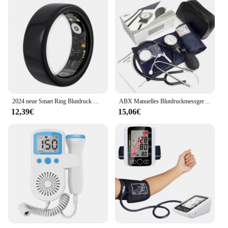
2024 neue Smart Ring Blutdruck Überwachung Schlaf Gesundheit IP68 Wasserdichte Überwachung Übung Remote Care
ABX Manuelles Blutdruckmessgerät Diastolisches Blutdruckmessgerät Doppelseitiges Arzt-Stethoskop Blutdruckmessgerät Manschette Home
12,39€
15,06€