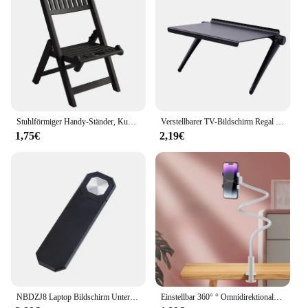
Stuhlförmiger Handy-Ständer, Kunststoff-Desktop-Telefon-Dock-Halter, passend für die meisten tragbaren Smartphones und Tablets
Verstellbarer TV-Bildschirm Regal Rack Halter Computer Monitor Desktop-Bildschirm Regal TV Buddy Organizer Home Office Lager regal
1,75€
2,19€
NBDZJ8 Laptop Bildschirm Unterstützung Halter Dual-Monitor-Display Clip Einstellbare Telefon Stand Laptop Seite Montieren Schließen Tablet Halterung
Einstellbar 360° ° Omnidirektionaler Rad-TV-Legierungsständer, universeller Handy-Tablet-Halter, nicht aufgeladen, für Nachttisch, Büro, Zuhause