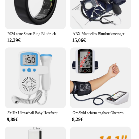
2024 neue Smart Ring Blutdruck Überwachung Schlaf Gesundheit IP68 Wasserdichte Überwachung Übung Remote Care
ABX Manuelles Blutdruckmessgerät Diastolisches Blutdruckmessgerät Doppelseitiges Arzt-Stethoskop Blutdruckmessgerät Manschette Home
12,39€
15,06€
3MHz Ultraschall Baby Herzfrequenz Detektor Schwangere Ultraschall Baby Herzschlag Monitor Fetal Monitor Doppler Stethoskop Für Pregna
Großbild schirm tragbare Oberarm BP Meter elektronische digitale Blutdruck messgeräte automatische Messung Blutdruck messgerät
9,89€
8,29€