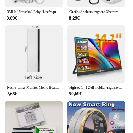
3MHz Ultraschall Baby Herzfrequenz Detektor Schwangere Ultraschall Baby Herzschlag Monitor Fetal Monitor Doppler Stethoskop Für Pregna
Großbild schirm tragbare Oberarm BP Meter elektronische digitale Blutdruck messgeräte automatische Messung Blutdruck messgerät
9,89€
8,29€
Rechts Links Monitor Memo Board Schreibtisch Zubehör Computer Display Nachricht Board Computer Sticky Note Clip Büro Liefert
Hgfrtee 14,1 Zoll mobiler tragbarer Monitor ips zweiter Spiel bildschirm erweitertes Display für Laptop mit Halterung für Xbox/Himbeer-Pi
2,65€
59,69€