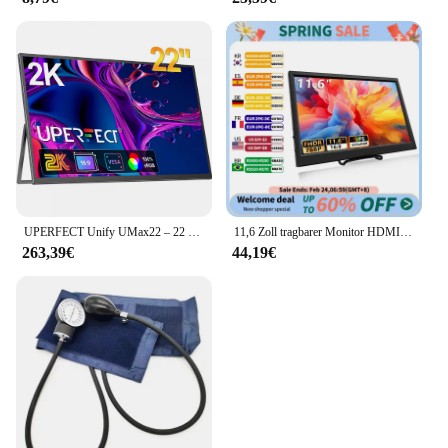
UPERFECT Unify UMax22 – 22 Zoll 2K Computermonitor 1440P Gaming-Display mit VESA & 180° verstellbarem Ständer HDMI USB C Externer Bildschirm für PC Mac Telefon Xbox Switch PS5
11,6 Zoll tragbarer Monitor HDMI-kompatibler Laptop zweiter Bildschirm Gaming erweitertes Display für Switch/PS4/Xbox/Himbeer Pi
263,39€
44,19€