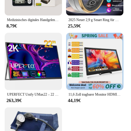
Medizinisches digitales Handgelenk-Blutdruckmessgerät, Herzfrequenz-Pulsmesser, Messung des Blutdruckmessers, PR-LCD-Bildschirm, tragbares Gesundheitswesen
2025 Neuer 2,9 g Smart Ring für Männer, Gesamtgesundheitsüberwachung, Übungsschritte, Taschenrechner, IP68, wasserdicht, GPS, Bewegungsverfolgung, Smartring für Frauen
8,79€
25,59€
UPERFECT Unify UMax22 – 22 Zoll 2K Computermonitor 1440P Gaming-Display mit VESA & 180° verstellbarem Ständer HDMI USB C Externer Bildschirm für PC Mac Telefon Xbox Switch PS5
11,6 Zoll tragbarer Monitor HDMI-kompatibler Laptop zweiter Bildschirm Gaming erweitertes Display für Switch/PS4/Xbox/Himbeer Pi
263,39€
44,19€