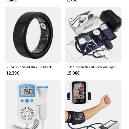
2024 neue Smart Ring Blutdruck Überwachung Schlaf Gesundheit IP68 Wasserdichte Überwachung Übung Remote Care
ABX Manuelles Blutdruckmessgerät Diastolisches Blutdruckmessgerät Doppelseitiges Arzt-Stethoskop Blutdruckmessgerät Manschette Home
12,39€
15,06€