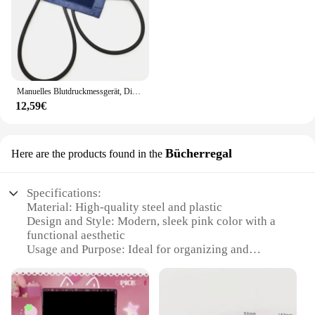
Manuelles Blutdruckmessgerät, Diastolisches Blutdruckmessgerät, Arzt, Stethoskop, Blutdruckmessgerät, Manschette für Zuhause
12,59€
Bücherregal
Here are the products found in the
Specifications:
Material: High-quality steel and plastic
Design and Style: Modern, sleek pink color with a
functional aesthetic
Usage and Purpose: Ideal for organizing and
displaying monitors and books
Typical Adaptive Scenario: Home office, study
room, or creative workspace
Shape or Size or Weight or Quantity: Compact and