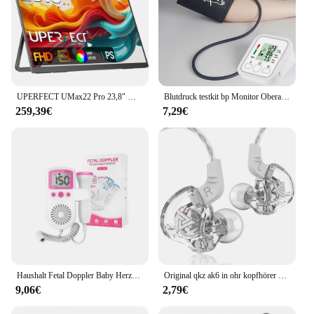
UPERFECT UMax22 Pro 23,8" Monitor 1080P Computer Display mit Ständer 100Hz für Laptop PC Mac PS5 XBOX Switch Steam Decks Desktop
Blutdruck testkit bp Monitor Oberarm automatisches Tono meter digitales Blutdruck messgerät Puls medizinisches Gerät
259,39€
7,29€
Haushalt Fetal Doppler Baby Herzschlag Tasche Pränatale Detektor Hause Schwangere Herzfrequenz Monitor Detektor Puls Meter
Original qkz ak6 in ohr kopfhörer 6 dynamische treiber einheit kopfhörer mit mikrofon stereo sport hifi subwoofer headset monitor ohrhörer
9,06€
2,79€