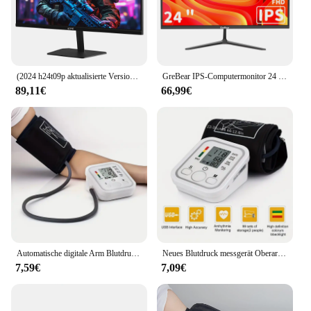
enhance their workspace without compromising on
quality.
(2024 h24t09p aktualisierte Version) ktc h24f8 fhd 23.8 "180hz Gaming-Monitor mit realistischer Farb wiedergabe 1920*1080 Auflösung
GreBear IPS-Computermonitor 24 Zoll, FHD 1080p PC-Monitor 5 ms (GTG), 99 % sRGB, ultraschlank, LED Low Blue Light An
89,11€
66,99€
Automatische digitale Arm Blutdruck messgerät Blutdruck messgerät Tono meter Tensiometer Herzfrequenz Puls messer BP Monitor gesund
Neues Blutdruck messgerät Oberarm automatisches Tono meter digitales Blutdruck messgerät bp medizinisches Blutdruck messgerät Puls
7,59€
7,09€