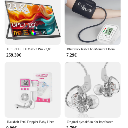
UPERFECT UMax22 Pro 23,8" Monitor 1080P Computer Display mit Ständer 100Hz für Laptop PC Mac PS5 XBOX Switch Steam Decks Desktop
Blutdruck testkit bp Monitor Oberarm automatisches Tono meter digitales Blutdruck messgerät Puls medizinisches Gerät
259,39€
7,29€
Haushalt Fetal Doppler Baby Herzschlag Tasche Pränatale Detektor Hause Schwangere Herzfrequenz Monitor Detektor Puls Meter
Original qkz ak6 in ohr kopfhörer 6 dynamische treiber einheit kopfhörer mit mikrofon stereo sport hifi subwoofer headset monitor ohrhörer
9,06€
2,79€