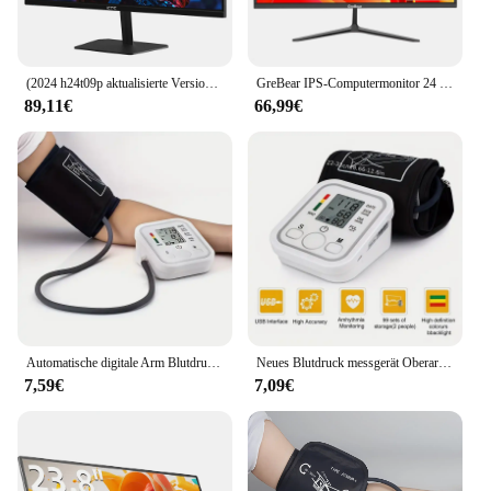
(2024 h24t09p aktualisierte Version) ktc h24f8 fhd 23.8 "180hz Gaming-Monitor mit realistischer Farb wiedergabe 1920*1080 Auflösung
GreBear IPS-Computermonitor 24 Zoll, FHD 1080p PC-Monitor 5 ms (GTG), 99 % sRGB, ultraschlank, LED Low Blue Light An
89,11€
66,99€
Automatische digitale Arm Blutdruck messgerät Blutdruck messgerät Tono meter Tensiometer Herzfrequenz Puls messer BP Monitor gesund
Neues Blutdruck messgerät Oberarm automatisches Tono meter digitales Blutdruck messgerät bp medizinisches Blutdruck messgerät Puls
7,59€
7,09€