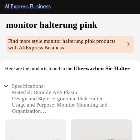
monitor halterung pink
Find more style
monitor halterung pink
products
with AliExpress Business
Überwachen Sie Halter
Here are the products found in the
Specifications:
Material: Durable ABS Plastic
Design and Style: Ergonomic Pink Halter
Usage and Purpose: Monitor Mounting and
Organization
Typical Adaptive Scenario: Home Office and
Gaming Setups
Shape or Size: Compact and Lightweight
Performance and Property: Sturdy and Easy to