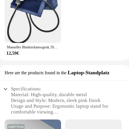
Manuelles Blutdruckmessgerät, Diastolisches Blutdruckmessgerät, Arzt, Stethoskop, Blutdruckmessgerät, Manschette für Zuhause
12,59€
Laptop-Standplatz
Here are the products found in the
Specifications:
Material: High-quality, durable metal
Design and Style: Modern, sleek pink finish
Usage and Purpose: Ergonomic laptop stand for
comfortable viewing
Typical Adaptive Scenario: Home, office, or on-the-
go use