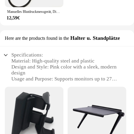
Manuelles Blutdruckmessgerät, Diastolisches Blutdruckmessgerät, Arzt, Stethoskop, Blutdruckmessgerät, Manschette für Zuhause
12,59€
Halter u. Standplätze
Here are the products found in the
Specifications:
Material: High-quality steel and plastic
Design and Style: Pink color with a sleek, modern
design
Usage and Purpose: Supports monitors up to 27
inches in size
Typical Adaptive Scenario: Ideal for home or office
environments
Shape or Size or Weight or Quantity: Lightweight
and compact, with a stand that can be adjusted to
various heights
Performance and Property: Durable and stable,
ensuring your monitor remains secure