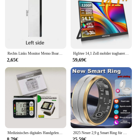
Rechts Links Monitor Memo Board Schreibtisch Zubehör Computer Display Nachricht Board Computer Sticky Note Clip Büro Liefert
Hgfrtee 14,1 Zoll mobiler tragbarer Monitor ips zweiter Spiel bildschirm erweitertes Display für Laptop mit Halterung für Xbox/Himbeer-Pi
2,65€
59,69€
Medizinisches digitales Handgelenk-Blutdruckmessgerät, Herzfrequenz-Pulsmesser, Messung des Blutdruckmessers, PR-LCD-Bildschirm, tragbares Gesundheitswesen
2025 Neuer 2,9 g Smart Ring für Männer, Gesamtgesundheitsüberwachung, Übungsschritte, Taschenrechner, IP68, wasserdicht, GPS, Bewegungsverfolgung, Smartring für Frauen
8,79€
25,59€