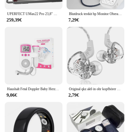
UPERFECT UMax22 Pro 23,8" Monitor 1080P Computer Display mit Ständer 100Hz für Laptop PC Mac PS5 XBOX Switch Steam Decks Desktop
Blutdruck testkit bp Monitor Oberarm automatisches Tono meter digitales Blutdruck messgerät Puls medizinisches Gerät
259,39€
7,29€
Haushalt Fetal Doppler Baby Herzschlag Tasche Pränatale Detektor Hause Schwangere Herzfrequenz Monitor Detektor Puls Meter
Original qkz ak6 in ohr kopfhörer 6 dynamische treiber einheit kopfhörer mit mikrofon stereo sport hifi subwoofer headset monitor ohrhörer
9,06€
2,79€