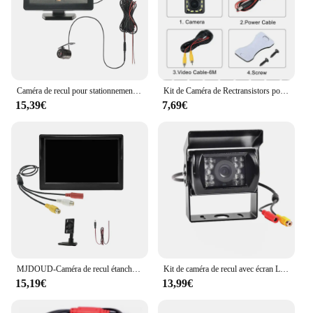
Caméra de recul pour stationnement de voiture, écran de moniteur, système de stationnement pour véhicule, 4.3 pouces
Kit de Caméra de Rectransistors pour Voiture, Écran Pliable, TFT LCD, 4.3 Pouces, Système de Stationnement, Vision Nocturne, Paupières de Vue Arrière
15,39€
7,69€
MJDOUD-Caméra de recul étanche avec moniteur pour voiture, stationnement vidéo de véhicule, écran de caméra de recul, installation facile, 5 pouces
Kit de caméra de recul avec écran LCD TFT pour voiture, moniteur de vue arrière, câble de 10m, camion, bus, montres, remorque, tracteur, camping-car, 7"
15,19€
13,99€