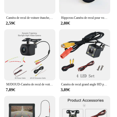
Caméra de recul de voiture étanche, 4LED, vision nocturne, marche arrière, moniteur de stationnement automatique, CCD, IP68, résistant à 170, image haute définition
Hippcron-Caméra de recul pour voiture, 4 LED, vision nocturne, marche arrière, moniteur de stationnement automatique, CCD étanche, vidéo HD résistante à 170
2,59€
2,80€
MJDOUD-Caméra de recul de voiture avec ligne de stationnement à s'agisse dynamique, moniteur de véhicule, caméra de recul, écran 4.3 ", universel
Caméra de recul grand angle HD pour voiture, vidéo de vue arrière, caméra de véhicule, caméra de recul, vision nocturne, caméra de stationnement, 12 LED, 4 LED, 8LED
7,89€
3,89€