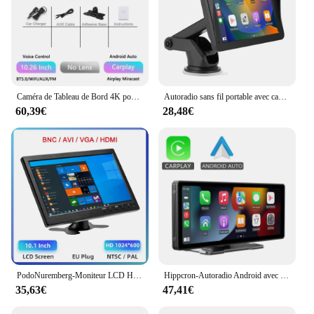
Caméra de Tableau de Bord 4K pour Voiture, DVR, Android, Carplay, Écran d'Affichage, Système de Voiture Intelligent, Enregistreur Vidéo, Moniteur avec Caméra Arrière, WIFI 5G, 10.26
Autoradio sans fil portable avec caméra de recul FM, lecteur vidéo, Android Auto, écran tactile universel, limitation, 7"
60,39€
28,48€
PodoNuremberg-Moniteur LCD HD 10,1 pouces, mini TV et haut-parleur d'ordinateur, HDMI, VGA, écran d'affichage pour documents, caméra de recul de voiture, système de sécurité domestique
Hippcron-Autoradio Android avec Écran Tactile IPS, Lecteur Vidéo, Prend en Charge la Caméra de Rectransistors, CarPlay, 10.26 Pouces
35,63€
47,41€