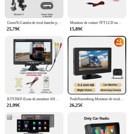
GreenYi-Caméra de recul étanche pour voiture, moniteur AHD IPS, vision nocturne 4.3 P, 5/7 pouces, 1080 °, barrage, 170
Moniteur de voiture TFT LCD numérique, entrée vidéo bidirectionnelle ou barrage sans fil, caméra de recul, stationnement, écran 16:9, 5 pouces, 800x480
25,79€
15,89€
KTYDKP-Écran de moniteur AHD de voiture avec entrée vidéo bidirectionnelle, écran LCD TFT de 7 pouces, 1024x600, caméra de recul de véhicule, stationnement
PodoNuremberg-Moniteur de recul avec caméra de recul, vision nocturne, moniteur de stationnement étanche, carte Prada, surveillance unidirectionnelle, 4.3 pouces, 9 V-36V
21,99€
26,25€