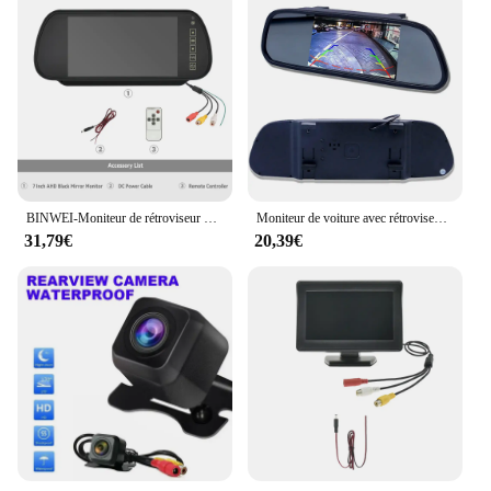
BINWEI-Moniteur de rétroviseur de voiture AHD 7, caméra de recul 170 ° 1080P, écran 7 ", système de stationnement de véhicule universel
Moniteur de voiture avec rétroviseur, moniteur de stationnement en marche arrière, 2 entrées vidéo, caméra de recul en option, écran TFT LCD, 5 pouces, HD 800x480
31,79€
20,39€