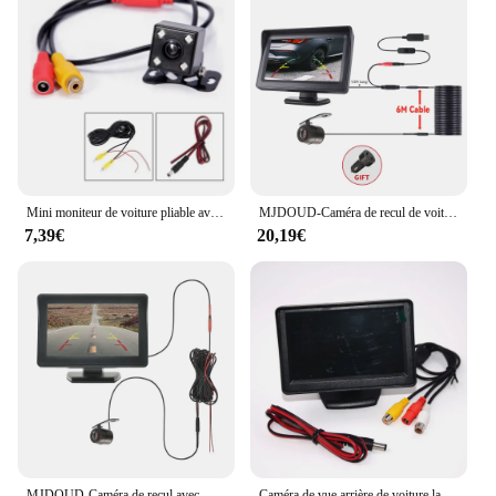
Mini moniteur de voiture pliable avec caméra de recul, TFT LCD, 4.3 ", vue arrière, systèmes de stationnement de recul de véhicule
MJDOUD-Caméra de recul de voiture avec moniteur, stationnement de véhicule, LED, HD, écran LCD, USB, installation facile, 4.3 pouces
7,39€
20,19€
MJDOUD-Caméra de recul avec moniteur, écran LCD TFT 4.3 ", caméra de recul pour stationnement de voiture, installation facile du véhicule
Caméra de vue arrière de voiture large degré 4.3 "TFT LCD couleur écran moniteur + étanche Vision nocturne inversion sauvegarde 2In1 Parking Reve