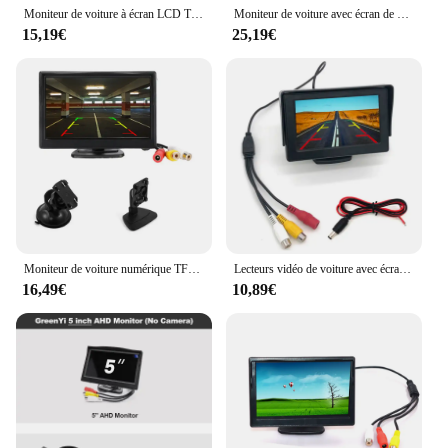
Moniteur de voiture à écran LCD TFT de 4.3 pouces, facile à installer, avec entrée AV 2 voies, document numérique HD, pour sauvegarde de stationnement
Moniteur de voiture avec écran de vue arrière, caméra de recul de véhicule, CCTV, surveillance de sécurité à domicile, TFT, LCD, écran femelle 1024x, 12V, 24V, 7 pouces
15,19€
25,19€
Moniteur de voiture numérique TFT LCD HD, entrée vidéo bidirectionnelle pour barrage, caméra de recul, DVD, VCD, écran 16:9, 800x480, 5 pouces
Lecteurs vidéo de voiture avec écran HD, moniteur de voiture pliable, caméras LCD TFT, écran de caméra de stationnement, barrage, 4.3 pouces
16,49€
10,89€