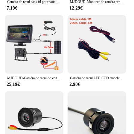
Caméra de recul sans fil pour voiture, rétroviseur de véhicule, kit de stationnement, moniteur de vue arrière, 4.3 pouces
MJDOUD-Moniteur de caméra arrière de voiture, caméra de recul LED, écran TFT LCD, stationnement de véhicule, installation facile, 4.3 pouces
7,19€
12,29€
MJDOUD-Caméra de recul de voiture avec moniteur, stationnement de camion, écran 4.3 ", caméra de recul HD, vision nocturne 9-36V, installation facile
Caméra de recul LED CCD étanche pour voiture, vision nocturne, marche arrière, stationnement automatique, moniteur de sauvegarde automatique, vidéo HD résistante à 170, nouveau
25,19€
2,90€