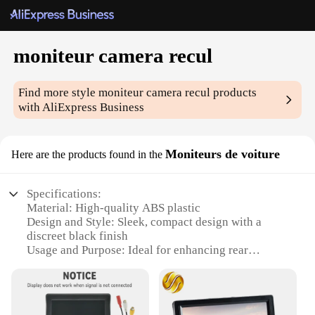
moniteur camera recul
Find more style
moniteur camera recul
products
with AliExpress Business
Moniteurs de voiture
Here are the products found in the
Specifications:
Material: High-quality ABS plastic
Design and Style: Sleek, compact design with a
discreet black finish
Usage and Purpose: Ideal for enhancing rear
visibility in vehicles
Performance and Property: Offers a clear, wide-
angle view with a 170-degree lens
Installation: Easy DIY setup with a universal