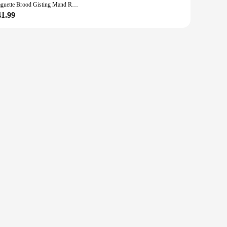
Baguette Brood Gisting Mand Rotan Broodmand Met Katoen En Linnen Cover Bekleed Bakken Franse Brood Gisting Mal
41.99