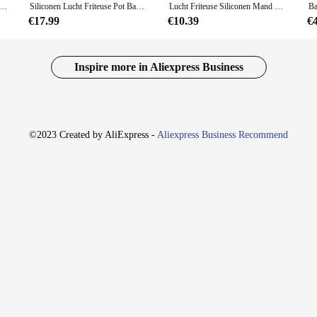
Friteuse Siliconen Mand Herbruikbare Oven Bakplaat Lucht Friteuse Pizza Kip Mand Accessoires Siliconen Mal
Siliconen Lucht Friteuse Pot Bak Voedsel Veilig Herbruikbaar Vierkant Bbq Barbecue Pad Plaat Airfryer Oven Bakvorm Mand Pan Voor Keuken
Lucht Friteuse Siliconen Mand Herbruikbare Opvouwbare Lucht Friteuse Vorm Voering Lade Gebakken Pizza Kip Mand Oven Magnetron Accessoires
€17.99
€10.39
€
Inspire more in Aliexpress Business
©2023 Created by AliExpress -
Aliexpress Business Recommend