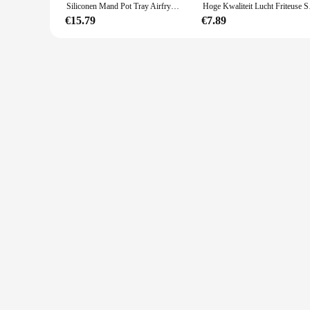
Siliconen Mand Pot Tray Airfryer Voering Voor Air Friteuse Herbruikbare Container Accessoires Pan Bakvorm Beschermer Keuken Gadgets
Hoge Kwaliteit Lucht 
€15.79
€7.89