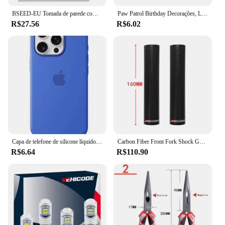
BSEED-EU Tomada de parede com USB duplo, carga do telefone, tipo-c, vidro único, cristal, tomada de energia elétrica, 16A, 110V-240V
Paw Patrol Birthday Decorações, Louça Descartável, Prato, Guardanapo, Copo, Palha, Látex Balões, Fontes do Partido Infantil, Baby Shower
R$27.56
R$6.02
Capa de telefone de silicone líquido original para iphone 16 15 14 13 12 11 pro max capas apple para iphone 12 13 11 16 plus capa com logotipo completo
Carbon Fiber Front Fork Shock Guard, Protetor Ajustável para YAMAHA, KTM, Honda, On, Off Road, Pit, Dirt Bike, Motocicleta, 140-260mm
R$6.64
R$110.90