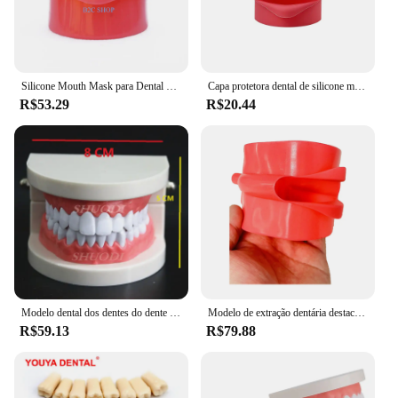
Silicone Mouth Mask para Dental Study, Head Model Mask, Holder Decor, Substituição para Ensino
Capa protetora dental de silicone macio para dentes modelo, cabeça fantasma, máscara de substituição modelo, ferramentas de ensino e estudo
R$53.29
R$20.44
Modelo dental dos dentes do dente do cuidado oral modelo dental ortodôntico para a comunicação paciente dentista estudo modelo
Modelo de extração dentária destacável, Simulação boca cheia, Pele facial, Estudo de ensino do dentista, 28pcs
R$59.13
R$79.88