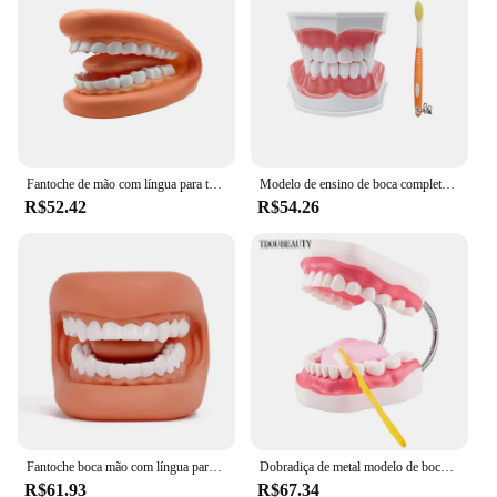
Shape or Size or Weight or Quantity: Available in a
variety of sets to cater to different educational
needs
Performance and Property: Designed to withstand
frequent use and maintain integrity over time
Features:
|Wholesale|
Fantoche de mão com língua para terapia da fala, modelo dentário, boca poderosa, recurso de aprendizagem educacional para crianças, dentista, 1 conjunto
Modelo de ensino de boca completa removível tipodnt normal estudando modelo de dentes com escova de dentes prática fio dental estudando demonstração
R$52.42
R$54.26
**Enhanced Learning Experience**
The modelos de bocas, or dental models, are a vital
tool for students and professionals alike. These
models are meticulously crafted to replicate the
intricate details of human teeth and oral structures,
providing a realistic learning environment. The
high-quality plastic ensures that the models can
withstand the rigors of frequent use, making them
an ideal choice for educational settings. Whether
you're a dental student honing your skills or a
practitioner looking to expand your knowledge,
these models offer a comprehensive learning
Fantoche boca mão com língua para terapia da fala, dentista modelo educacional aprendizagem para crianças
Dobradiça de metal modelo de boca para fonoaudiologia, escovação ideal, ensino de dentes dentários, crianças e crianças, 6 vezes
experience.
R$61.93
R$67.34