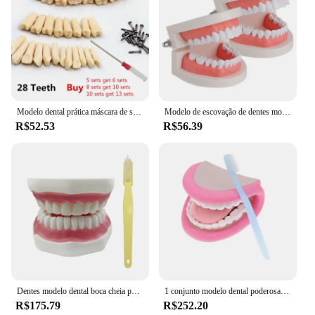
Modelo dental prática máscara de silicone modelo para dental técnico formação simulação fantasma cabeça modelos boca máscara titular
Modelo de escovação de dentes modelo de dentes humanos modelo de dentes padrão de 2 pacotes para ensinar estudar
R$52.53
R$56.39
Dentes modelo dental boca cheia para ensinar educação, Dentista Oral Care, Odontologia com escova de dentes grande, 4 vezes dente normal
1 conjunto modelo dental poderosa boca fantoche de mão com língua para terapia de fala dentista/resource de aprendizagem educacional para crianças
R$175.79
R$252.20