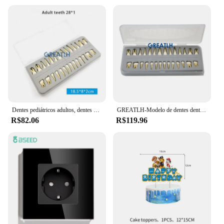
Dentes pediátricos adultos, dentes completos, modelo dental monocromático de dente permanente com modelo de dente simulado de raiz
GREATLH-Modelo de dentes dentários para adultos, boca cheia, dente permanente, instrumento de aprendizagem dental, pediátrico
R$82.06
R$119.96