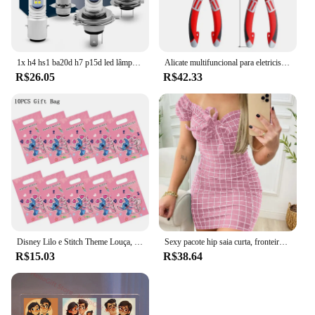
1x h4 hs1 ba20d h7 p15d led lâmpada do farol da motocicleta 12v 6000k feixe alto baixo lâmpada lente do projetor holofotes para ktm yamaha
Alicate multifuncional para eletricista alemão, 6 ''/7''/8'', cabeça de braçadeira espessada, aço cromo vanádio, ferramentas para eletricista
R$26.05
R$42.33
Disney Lilo e Stitch Theme Louça, Balões Rosa, Chávena, Prato, Ângulo, Decoração de Festa de Aniversário, Feliz Suprimentos para Crianças
Sexy pacote hip saia curta, fronteira cruzada, grade impressa, verão
R$15.03
R$38.64