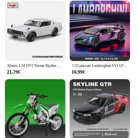
Maisto 1:24 1973 Nissan Skyline 2000gt-r KPGC110 altamente dettagliato die-cast precision car Model collection gift Luxury sports car
1:32 placcato Lamborghini SVJ LP750 Super modello di auto con luce sonora bambini ragazzo pressofuso veicolo giocattolo in miniatura Voiture
21,79€
10,99€