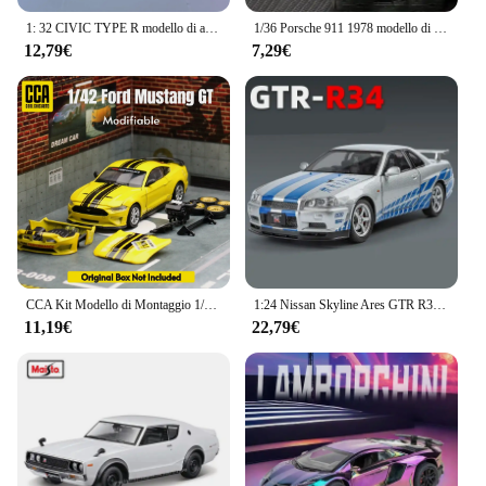
1: 32 CIVIC TYPE R modello di auto in lega giocattolo pressofuso con veicoli sonori e leggeri decorazione giocattoli per regalo per bambini
1/36 Porsche 911 1978 modello di auto in lega giocattolo simulazione pressofuso in metallo con decorazione a strappo Mini auto collezione di regali per bambini
12,79€
7,29€
CCA Kit Modello di Montaggio 1/36 Dodge Hellcat 1/43 Ford Mustang Land Rover Suzuki Jimny Auto Giocattolo Pressofuso In Lega Collezione Regalo Del Capretto
1:24 Nissan Skyline Ares GTR R34 lega modello di auto sportiva diecast metallo auto da corsa veicoli modello suono e giocattoli leggeri regali
11,19€
22,79€