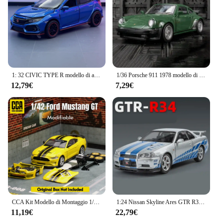
1: 32 CIVIC TYPE R modello di auto in lega giocattolo pressofuso con veicoli sonori e leggeri decorazione giocattoli per regalo per bambini
1/36 Porsche 911 1978 modello di auto in lega giocattolo simulazione pressofuso in metallo con decorazione a strappo Mini auto collezione di regali per bambini
12,79€
7,29€
CCA Kit Modello di Montaggio 1/36 Dodge Hellcat 1/43 Ford Mustang Land Rover Suzuki Jimny Auto Giocattolo Pressofuso In Lega Collezione Regalo Del Capretto
1:24 Nissan Skyline Ares GTR R34 lega modello di auto sportiva diecast metallo auto da corsa veicoli modello suono e giocattoli leggeri regali
11,19€
22,79€