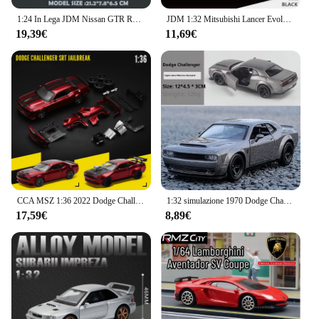
1:24 In Lega JDM Nissan GTR R34 Sport Auto Veicoli Giocattolo Modello di Auto In Metallo Suono Luce Collezione Auto Giocattoli Per Il Regalo Dei Bambini
JDM 1:32 Mitsubishi Lancer Evolution timone destro Serie Super Racing in lega di metallo pressofuso modello di auto suono e luce regalo per amico
19,39€
11,69€
CCA MSZ 1:36 2022 Dodge Challenger SRT Jailbreak lega giocattolo modello di auto da corsa serie di montaggio in lega auto sportive stili di montaggio
1:32 simulazione 1970 Dodge Charger lega modello di auto sportiva luce sonora tirare indietro auto di lusso giocattolo per bambini ornamenti regalo
17,59€
8,89€