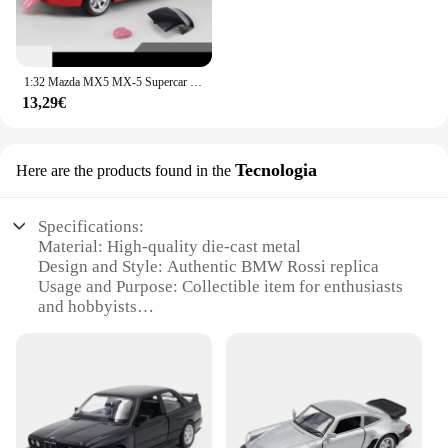
1:32 Mazda MX5 MX-5 Supercar in lega di metallo pressofuso giocattoli modello di auto da collezione regalo di compleanno suono e luce giocattoli per bambini hobby
13,29€
Tecnologia
Here are the products found in the
Specifications:
Material: High-quality die-cast metal
Design and Style: Authentic BMW Rossi replica
Usage and Purpose: Collectible item for enthusiasts
and hobbyists
Typical Adaptive Scenario: Display on shelves,
desks, or in cabinets
Shape or Size: Compact and portable, perfect for
travel
Performance and Property: Durable and resistant to
wear