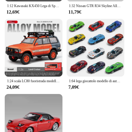
1:12 Kawasaki KX450 Lega di Sport da Strada Modello di Moto Diecast In Metallo Montagna Fuoristrada Modello di Moto Simulazione Giocattolo Per Bambini Regalo
1:32 Nissan GTR R34 Skyline Alloy Car Diecast Model Sound & Light Series giocattolo per bambini regalo per bambini regalo di compleanno auto in miniatura
12,69€
11,79€
1:24 scala LC80 fuoristrada modello di auto in lega Diecast giocattolo ornamento regalo Souvenir da collezione
1:64 lega giocattolo modello di auto metallo ABS simulazione SUV sport auto da corsa bambini vendite ragazzi diecast regalo educativo per bambini
24,09€
7,09€