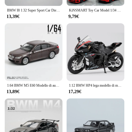
BMW I8 1:32 Super Sport Car Diecast modello in lega di metallo Car Pull Back collezione di simulazione miniature per bambini regalo giocattolo sonoro e leggero
KiNSMART Toy Car Model 1/34 BMW Z4 M40i Roadster convertibile in lega pressofuso in miniatura collezione di veicoli regalo per bambini ragazzo
13,39€
9,79€
1:64 BMW M5 E60 Modello di auto in scala in lega Diecast in metallo Modello in miniatura Auto giocattolo Auto Veicolo Collezione statica Giocattolo per bambini Regali
1:12 BMW HP4 lega modello di moto Diecast giocattolo simulazione di veicoli collezione regalo giocattolo sonoro e leggero
13,89€
17,29€