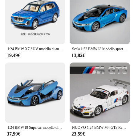
1:24 BMW X7 SUV modello di auto veicoli pressofusi simulazione giocattolo in lega con sei porte aperte suono e luce giocattoli per auto regali per bambini
Scala 1:32 BMW I8 Modello sportivo in lega Auto in miniatura Giocattolo Diecast in metallo 4 porte aperte Suono Luce Veicoli per il regalo di compleanno del bambino
19,49€
13,82€
1:24 BMW I8 Supercar modello di auto in lega diecast e veicoli giocattolo raccolgono regali tipo di controllo Non remoto giocattolo di trasporto
NUOVO 1:24 BMW M4 GT3 Red Bull M6 BMW CSL Auto in lega Fonde sotto pressione e veicoli giocattolo Modello di auto Suono e luce Auto Giocattoli per i regali dei bambini
37,99€
23,59€