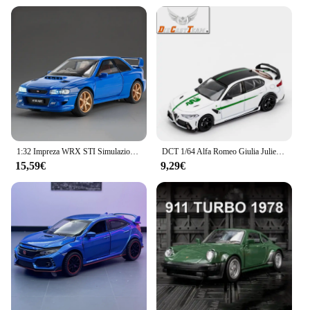
1:32 Impreza WRX STI Simulazione Modello di Auto Veloce Furioso Metallo Fonde Sotto Pressione e Veicoli Giocattolo Decorazione In Lega Uomo Bambino Regalo Ragazzo Giocattoli
DCT 1/64 Alfa Romeo Giulia Juliet GTA Auto In Lega di Veicolo A Motore Pressofuso In Metallo Modello Per Bambini Regalo Di Natale Giocattoli per I Ragazzi
15,59€
9,29€