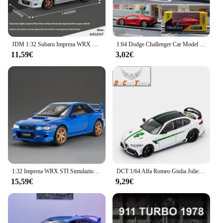
JDM 1:32 Subaru Impreza WRX STI Modificato Mini GT In Lega di Metallo Pressofuso Modello di Auto Suono e Luce Decorativi Da Collezione Presente Ragazzo
1:64 Dodge Challenger Car Model Scale Replica Diecast Miniature Art BMW VW Ford Lamborghini Vehicle Collection Kid Boy Gift Toy
11,59€
3,02€
1:32 Impreza WRX STI Simulazione Modello di Auto Veloce Furioso Metallo Fonde Sotto Pressione e Veicoli Giocattolo Decorazione In Lega Uomo Bambino Regalo Ragazzo Giocattoli
DCT 1/64 Alfa Romeo Giulia Juliet GTA Auto In Lega di Veicolo A Motore Pressofuso In Metallo Modello Per Bambini Regalo Di Natale Giocattoli per I Ragazzi
15,59€
9,29€