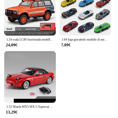
1:24 scala LC80 fuoristrada modello di auto in lega Diecast giocattolo ornamento regalo Souvenir da collezione
1:64 lega giocattolo modello di auto metallo ABS simulazione SUV sport auto da corsa bambini vendite ragazzi diecast regalo educativo per bambini
24,09€
7,09€
1:32 Mazda MX5 MX-5 Supercar in lega di metallo pressofuso giocattoli modello di auto da collezione regalo di compleanno suono e luce giocattoli per bambini hobby
13,29€