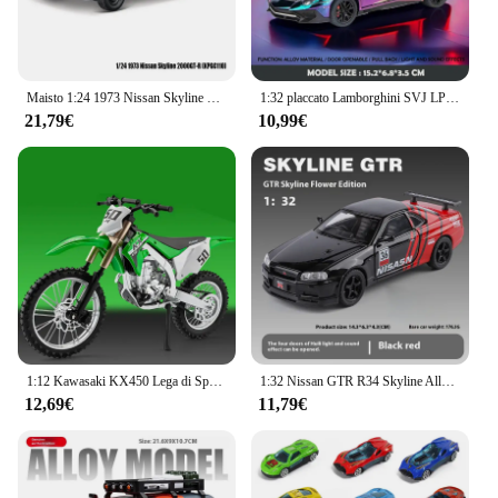
Maisto 1:24 1973 Nissan Skyline 2000gt-r KPGC110 altamente dettagliato die-cast precision car Model collection gift Luxury sports car
1:32 placcato Lamborghini SVJ LP750 Super modello di auto con luce sonora bambini ragazzo pressofuso veicolo giocattolo in miniatura Voiture
21,79€
10,99€
1:12 Kawasaki KX450 Lega di Sport da Strada Modello di Moto Diecast In Metallo Montagna Fuoristrada Modello di Moto Simulazione Giocattolo Per Bambini Regalo
1:32 Nissan GTR R34 Skyline Alloy Car Diecast Model Sound & Light Series giocattolo per bambini regalo per bambini regalo di compleanno auto in miniatura
12,69€
11,79€