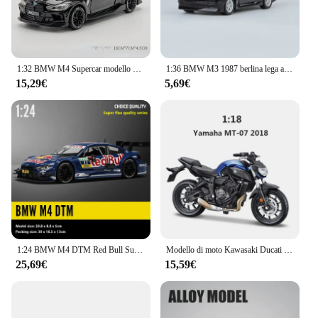
1:32 BMW M4 Supercar modello di auto in lega con luce sonora a strappo collezione regalo per bambini modello giocattolo pressofuso
1:36 BMW M3 1987 berlina lega auto Diecast metallo modello di veicolo giocattolo per bambini collezione di regali per ragazzo alta simulazione Mini raccogliere tirare indietro
15,29€
5,69€
1:24 BMW M4 DTM Red Bull Supercar in lega di metallo pressofuso modello di auto sport all'aria aperta display hobby collezione regali di festa per i ragazzi
Modello di moto Kawasaki Ducati BMW simulazione di auto sportive maisto 1:18 ornamenti collezione regalo giocattoli
25,69€
15,59€