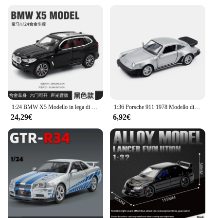
1:24 BMW X5 Modello in lega di auto SUC Giocattolo da collezione Auto in miniatura pressofuso in lega Modello di veicolo Suono e luce Giocattoli per il regalo del capretto C120
1:36 Porsche 911 1978 Modello di auto in lega Giocattolo Simulazione Metallo pressofuso con tirare indietro Decorazione Mini auto Collezione di regali per bambini
24,29€
6,92€