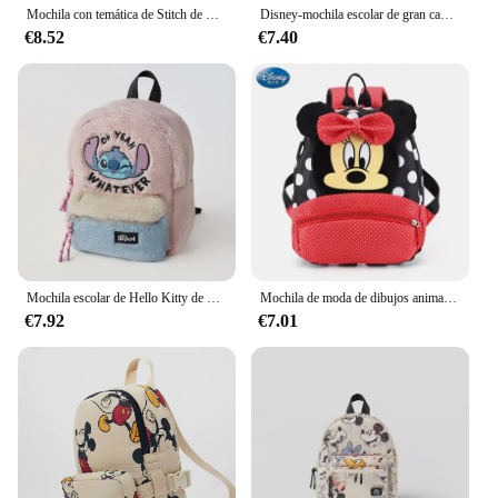
Mochila con temática de Stitch de Disney, morral ligero y duradero de alta capacidad para estudiantes, mochila escolar a la moda para niñas bonitas, novedad
Disney-mochila escolar de gran capacidad para niños y adolescentes, mochila de viaje de Lilo y Stitch, moda para estudiantes
**Versatile and Functional**
€8.52
€7.40
Not only does this mochila disney backpack boast a
sleek design, but it also comes with additional
compartments to keep your items organized.
Whether you're heading to school, traveling, or
running errands, this backpack's versatility shines
through. Its design is suitable for both casual and
formal settings, making it a go-to accessory for
various occasions. With its sturdy construction and
thoughtful features, the mochila disney backpack is
not just a backpack; it's a reliable companion for all
your daily adventures.
Mochila escolar de Hello Kitty de Disney, mochila de dibujos animados, versátil, encantadora, regalo escolar para niños de guardería, mochila Kuromi Stitch
Mochila de moda de dibujos animados de Mickey Mouse de Disney Stitch, bolso escolar de lona de Minnie para mujer, mochila de gran capacidad a la moda
€7.92
€7.01