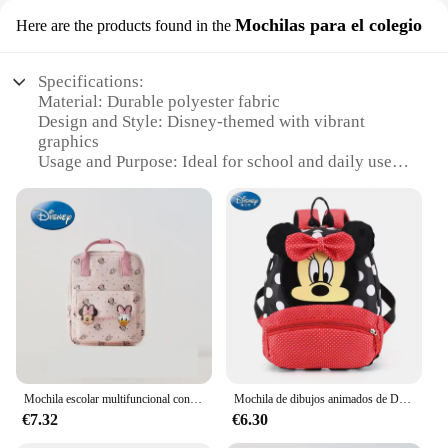
Mochilas para el colegio
Here are the products found in the
Specifications:
Material: Durable polyester fabric
Design and Style: Disney-themed with vibrant
graphics
Usage and Purpose: Ideal for school and daily use
Type and Category: Mochila (backpack)
Shape or Size or Weight or Quantity: Spacious and
lightweight with adjustable straps
Performance and Property: Water-resistant to
protect belongings
Parts and Accessories: Comes with additional
compartments for organization
Features:
|Wholesale|Vendors|
Mochila escolar multifuncional con estampado de dibujos animados de Minnie Mouse y Pato Donald de Disney para niños, mochila para estudiantes a la moda, bolsas para guardería
Mochila de dibujos animados de Disney para bebés, niños y niñas, Minnie, Mickey Mouse, mochila escolar encantadora para niños, mochila escolar para guardería, regalo para niños
**Unmatched Durability and Style**
€7.32
€6.30
The mochila disney backpack is not just a piece of
luggage; it's a statement of style and durability.