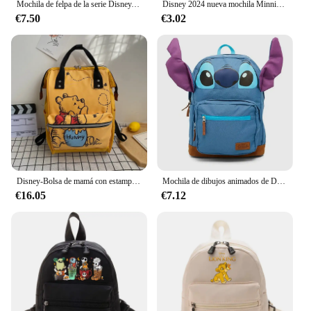
Mochila de felpa de la serie Disney, mochila Buzz Lightyear Woody, mochila escolar de dibujos animados para niños, regalo de viaje al aire libre, Navidad y cumpleaños
Disney 2024 nueva mochila Minnie de dibujos animados para niños Mini bolso escolar lindo bolso de hombro de alta capacidad niños niñas viaje conveniente
€7.50
€3.02
Disney-Bolsa de mamá con estampado de dibujos animados, bolso de mamá de gran capacidad, mochila impermeable para pañales y biberones, 2024
Mochila de dibujos animados de Disney, Bolsa Escolar para guardería, regalo, novedad
€16.05
€7.12