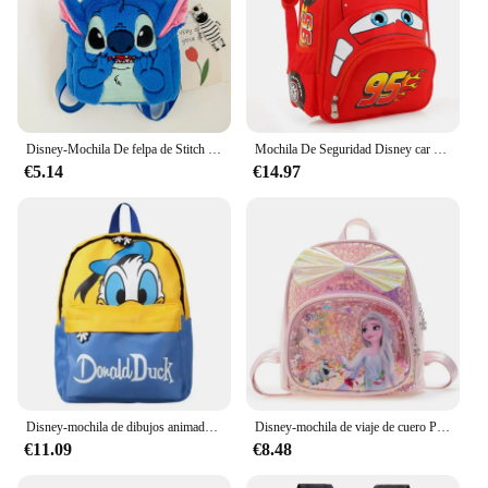
Disney-Mochila De felpa de Stitch para niños, Bolsa Escolar japonesa de dibujos animados divertidos, mochila de gran capacidad para estudiantes, bolsa de jardín de infantes, regalo para niños
Mochila De Seguridad Disney car para niños, mochila de guardería para niños, estudiantes de escuela primaria, 3-6 años
€5.14
€14.97
Disney-mochila de dibujos animados para niños y niñas, morral escolar ligero de gran capacidad con diseño de Pato Donald, Mickey Mouse, guardería
Disney-mochila de viaje de cuero PU con lentejuelas para niñas, Bolsa Escolar con purpurina, Frozen, Elsa, Anna, Kawaii, regalos de navidad
€11.09
€8.48