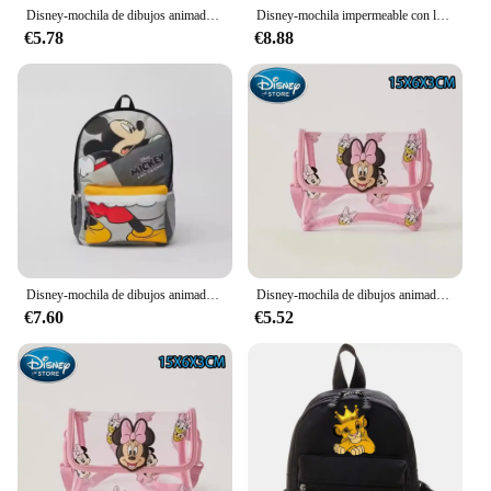
Disney-mochila de dibujos animados para mujer, bolso escolar con patrón de Mickey Mouse, Pato Donald, mochila de gran capacidad para estudiantes, bolso de hombro para niñas
Disney-mochila impermeable con lentejuelas para niña, Mini mochila con estampado de Mickey Mouse, almacenamiento de viaje, dibujos animados, a la moda
€5.78
€8.88
Disney-mochila de dibujos animados de Mickey para niños y niñas, morral escolar informal, bonita, a la moda, novedad
Disney-mochila de dibujos animados para mujer, bolso escolar con patrón de Mickey Mouse, Pato Donald, mochila de gran capacidad para estudiantes, bolso de hombro para niñas
€7.60
€5.52