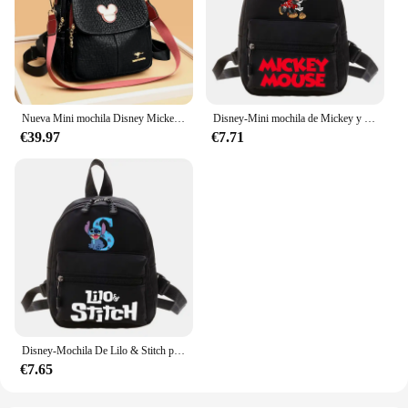
Nueva Mini mochila Disney Mickey, marca de lujo, tendencia de moda, mochila para mujer, mochila de ocio de dibujos animados, alta calidad, gran capacidad
Disney-Mini mochila de Mickey y Minnie Mouse para mujer, práctico y versátil bolso de viaje, bonito y a la moda, novedad de 2024
€39.97
€7.71
Disney-Mochila De Lilo & Stitch para chica, morral escolar informal con 26 letras, A-Z, para estudiante y adolescente
€7.65