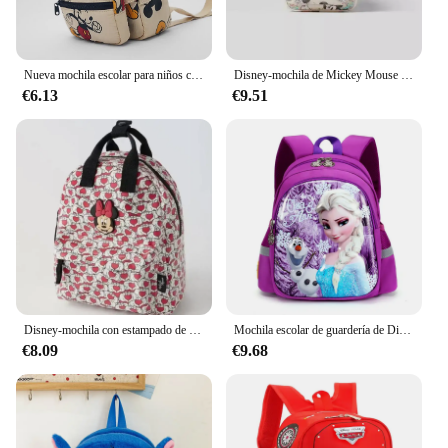
Nueva mochila escolar para niños con diseño de Mickey Mouse a la moda de Disney, bonita mochila ligera con estampado de Mickey
Disney-mochila de Mickey Mouse para niños, Mini mochila escolar para niñas y niños, bolso de hombro lindo, nuevo
€6.13
€9.51
Disney-mochila con estampado de dibujos animados para niños y niñas, Bolsa Escolar de gran capacidad para guardar libros, guardería, Minnie
Mochila escolar de guardería de Disney, bolso de hombro de Elsa de dibujos animados, bolso para niña y niño, mochila para bebé, mochila escolar de Frozen para chico
€8.09
€9.68