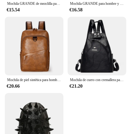
Mochila GRANDE de mezclilla para adolescentes, bolso de hombro de moda para niñas, Mochila escolar de secundaria, Mochila negra
Mochila GRANDE para hombre y mujer, morral de viaje a la moda para amantes del ordenador portátil, para adolescentes
€15.54
€16.58
Mochila de piel sintética para hombre, morral grande para ordenador portátil, mochila escolar informal para adolescentes y niños, de alta calidad
Mochila de cuero con cremallera para mujer, bolso de pecho femenino, mochila de viaje, Mochilas escolares para niñas adolescentes
€20.66
€21.20