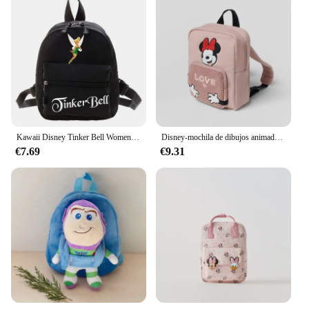
Kawaii Disney Tinker Bell Women's Backpacks New Nylon Causal Bag Back To School Female Travel Backpack Ladies Fashion Backpacks
Disney-mochila de dibujos animados de Minnie para niños, morral escolar informal de gran capacidad, a la moda, 2023
€7.69
€9.31