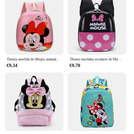
Disney-mochila de dibujos animados para niños, bolsa escolar de alta capacidad, impermeable, con carcasa dura, Mickey Mouse, Frozen, regalo para niñas, novedad de 2023
Disney-mochilas escolares de Mickey Mouse y Minnie para niños, mochila de jardín de infantes para niños y niñas, mochila para bebés de 2-5, mochila de concha de huevo de dibujos animados de Minnie
€9.34
€9.70