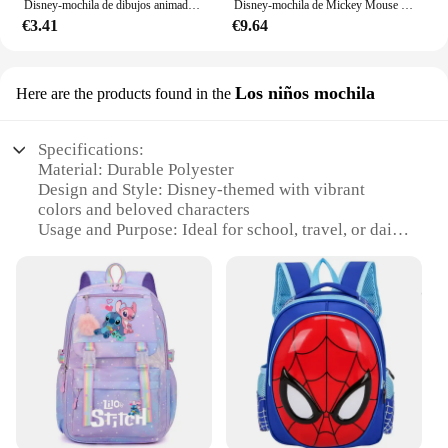
Disney-mochila de dibujos animados para niño, niña, Minnie, Mickey Mouse, Bolsa Escolar bonita, mochila de guardería, regalo para niños
Disney-mochila de Mickey Mouse y Minnie para niños y niñas, mochilas escolares de guardería, rosa, dibujos animados bonitos, niños pequeños
€3.41
€9.64
Los niños mochila
Here are the products found in the
Specifications:
Material: Durable Polyester
Design and Style: Disney-themed with vibrant
colors and beloved characters
Usage and Purpose: Ideal for school, travel, or daily
use
Type and Category: School and Travel Backpacks
Performance and Property: Lightweight and easy to
carry with adjustable straps
Parts and Accessories: Includes a padded laptop
compartment for up to 15.6-inch devices
Features:
**Versatile and Stylish**
The mochila disney backpack is not just a