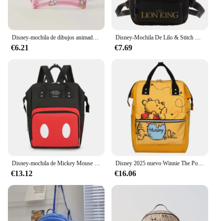
Disney-mochila de dibujos animados para mujer, bolso escolar con patrón de Mickey Mouse, Pato Donald, mochila de gran capacidad para estudiantes, bolso de hombro para niñas
Disney-Mochila De Lilo & Stitch The Lion King para mujer, Mini mochila escolar, bolso de hombro para adolescentes, 2024
€6.21
€7.69
Disney-mochila de Mickey Mouse con patrón de dibujos animados para mamá, bolso de viaje de gran capacidad, bolso de hombro para madre y bebé
Disney 2025 nuevo Winnie The Pooh bolsa de pañales mochila de dibujos animados lindo bolso de madre y bebé de gran capacidad bolsa de viaje ligera para mamá
€13.12
€16.06