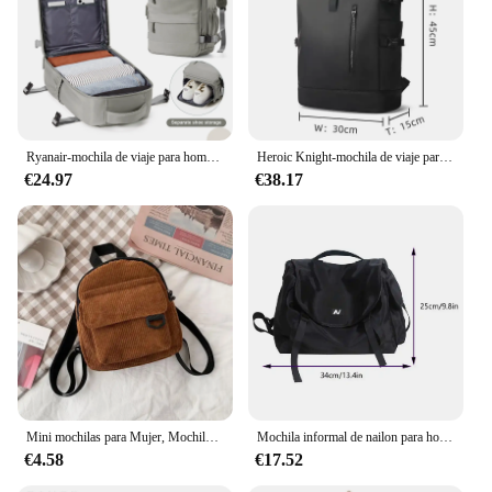
Ryanair-mochila de viaje para hombre y mujer, bolsa de viaje para ordenador portátil, equipaje de mano, 40x20x25
Heroic Knight-mochila de viaje para hombre, bolso para portátil de 15,6 pulgadas, expandible, con puerto USB, impermeable, enrollable, de ocio
€24.97
€38.17
Mini mochilas para Mujer, Mochila pequeña de pana de Color sólido, bolso de hombro informal Simple para estudiantes, bolsas de viaje, Mochila para Hombre
Mochila informal de nailon para hombre y mujer, morral escolar de estética universitaria, estilo Harajuku
€4.58
€17.52