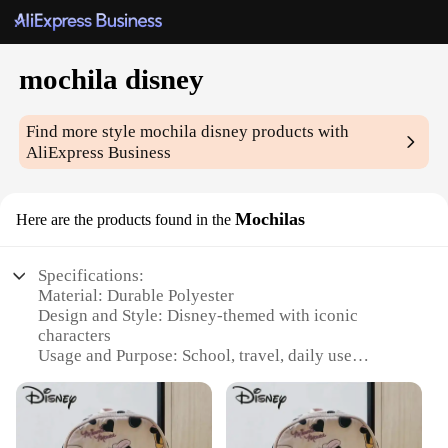
mochila disney
Find more style
mochila disney
products with
AliExpress Business
Mochilas
Here are the products found in the
Specifications:
Material: Durable Polyester
Design and Style: Disney-themed with iconic
characters
Usage and Purpose: School, travel, daily use
Performance and Property: Water-resistant,
lightweight
Shape or Size or Weight or Quantity: Compact and
easy to carry