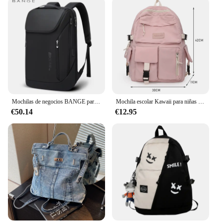
Mochilas de negocios BANGE para ordenador portátil de 15,6 pulgadas, Mochila multifuncional impermeable de gran capacidad para trabajo diario, Mochila escolar para hombre
Mochila escolar Kawaii para niñas y mujeres, bolso estético para ordenador portátil con bolsillos, Mochila de lona para estudiantes
€50.14
€12.95