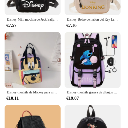
Disney-Mini mochila de Jack Sally para mujer, bolso bonito y Popular, a la moda, pesadilla antes de Navidad, 2024
Disney-Bolso de nailon del Rey León para mujer, Mini mochila informal Popular, mochilas de viaje para la vuelta al colegio, bolsos de moda
€7.57
€7.16
Disney-mochila de Mickey para niños y niñas, morral escolar de gran capacidad, de alta calidad, para guardería
Disney-mochila gruesa de dibujos animados para niños, Mini bolsa escolar, bolso de hombro de moda, regalos de alta calidad
€10.11
€19.07