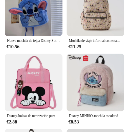
Nueva mochila de felpa Disney Stitch, Mini mochila 3D de moda con dibujos animados para mujer, mochila escolar bonita de gran capacidad para niños de alta calidad
Mochila de viaje informal con estampado de Mickey de Disney para niños, bolso escolar multifuncional de gran capacidad, nueva moda
€10.56
€11.25
Disney-bolsas de tutorización para estudiantes, mochila escolar multifuncional de dibujos animados de Mickey, bolso de mano, bolsa de libros para documentos, Bolsa Escolar cuadrada
Disney MINISO-mochila escolar de felpa con dibujos animados para niños, bolsa bonita de moda, bloque de color
€2.88
€8.53